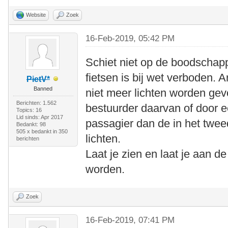
Website
Zoek
16-Feb-2019, 05:42 PM
Schiet niet op de boodschapp
fietsen is bij wet verboden. 
PietV*
Banned
niet meer lichten worden gev
Berichten: 1.562
bestuurder daarvan of door 
Topics: 16
Lid sinds: Apr 2017
passagier dan de in het twee
Bedankt: 98
505 x bedankt in 350
lichten.
berichten
Laat je zien en laat je aan de
worden.
Zoek
16-Feb-2019, 07:41 PM