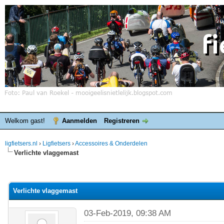
Welkom gast!
Aanmelden
Registreren
ligfietsers.nl
›
Ligfietsers
›
Accessoires & Onderdelen
Verlichte vlaggemast
elde waardering is 0
Verlichte vlaggemast
03-Feb-2019, 09:38 AM