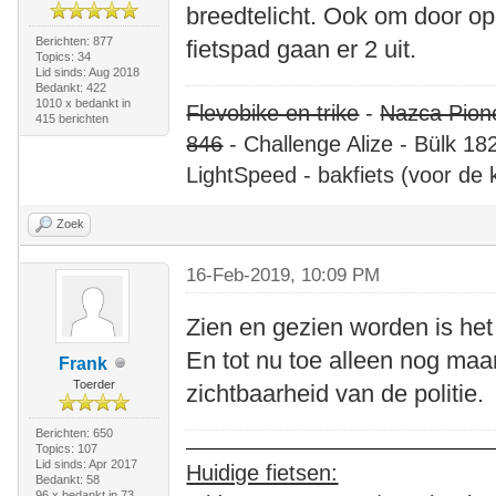
breedtelicht. Ook om door op
Berichten: 877
fietspad gaan er 2 uit.
Topics: 34
Lid sinds: Aug 2018
Bedankt: 422
1010 x bedankt in
Flevobike en trike
-
Nazca Pion
415 berichten
846
- Challenge Alize - Bülk 18
LightSpeed - bakfiets (voor de 
Zoek
16-Feb-2019, 10:09 PM
Zien en gezien worden is het 
En tot nu toe alleen nog ma
Frank
Toerder
zichtbaarheid van de politie.
Berichten: 650
Topics: 107
Lid sinds: Apr 2017
Huidige fietsen:
Bedankt: 58
96 x bedankt in 73