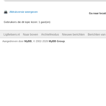
Afdrukversie weergeven
Ga naar locat
Gebruikers die dit topic lezen: 1 gast(en)
Ligfietsers.nl
Naar boven
Archiefmodus
Nieuwe berichten
Berichten va
Aangedreven door
MyBB
, © 2002-2026
MyBB Group
.