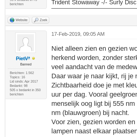
Trident Stowaway -/- Surly Disc
berichten
Website
Zoek
17-Feb-2019, 09:05 AM
Niet alleen zien en gezien wo
herkend worden, zonder sterk
PietV*
Banned
veel aandacht van de medeweg
Berichten: 1.562
Daar waar je naar kijkt, rij je
Topics: 16
Lid sinds: Apr 2017
Zichtbaarheid doe je met kleur
Bedankt: 98
505 x bedankt in 350
uur per dag. Vooral geelgroe
berichten
menselijk oog ligt bij 555 nm 
nm (blauwgroen) bij nacht.
Voor zien, gezien worden en
lampen naast elkaar plaatsen