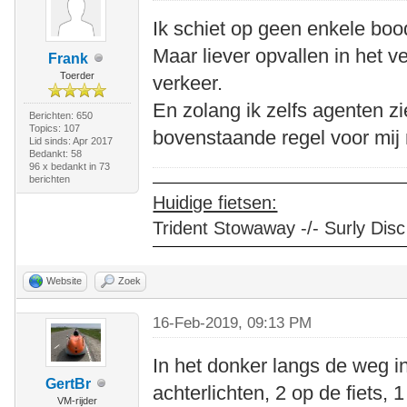
Ik schiet op geen enkele bo
Maar liever opvallen in het 
Frank
Toerder
verkeer.
En zolang ik zelfs agenten zie
Berichten: 650
Topics: 107
bovenstaande regel voor mij 
Lid sinds: Apr 2017
Bedankt: 58
96 x bedankt in 73
berichten
Huidige fietsen:
Trident Stowaway -/- Surly Disc
Website
Zoek
16-Feb-2019, 09:13 PM
In het donker langs de weg in
GertBr
achterlichten, 2 op de fiets,
VM-rijder