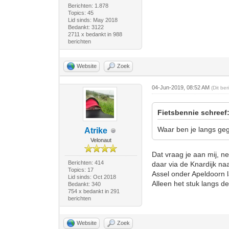
Berichten: 1.878
Topics: 45
Lid sinds: May 2018
Bedankt: 3122
2711 x bedankt in 988
berichten
Website
Zoek
04-Jun-2019, 08:52 AM
(Dit be
Fietsbennie schreef
Waar ben je langs ge
Atrike
Velonaut
Dat vraag je aan mij, 
Berichten: 414
daar via de Knardijk na
Topics: 17
Assel onder Apeldoorn 
Lid sinds: Oct 2018
Alleen het stuk langs d
Bedankt: 340
754 x bedankt in 291
berichten
Website
Zoek