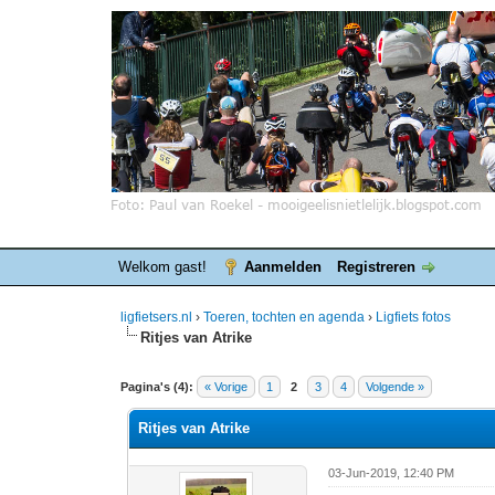
Welkom gast!
Aanmelden
Registreren
ligfietsers.nl
›
Toeren, tochten en agenda
›
Ligfiets fotos
Ritjes van Atrike
0 stemmen - gemiddelde waardering is 0
1
2
3
4
5
Pagina's (4):
« Vorige
1
2
3
4
Volgende »
Ritjes van Atrike
03-Jun-2019, 12:40 PM