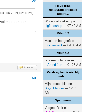
#30
Flevo-trike
restauratieprojectje
(03-Jun-2019, 02:50 PM)
afgero...
Woow dat ziet er goe...
k wel mee aan een
ligfietsshop
— 07:49 AM
Milan 4.2
Mooi! en het geeft o...
Gideonaut
— 04:08 AM
Milan 4.2
Iets met info over m...
Arend-Jan
— 01:28 AM
}
Antwoord
Vandaag ben ik niet blij
omdat.....
#31
Mijn proces bij een ...
Boyd Maduro
— 12:55
AM
Spammers
Vergeet Dick niet…