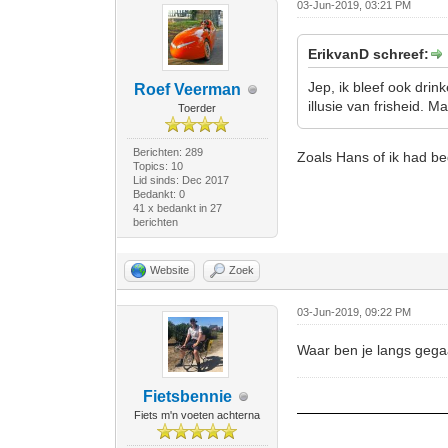
03-Jun-2019, 03:21 PM
ErikvanD schreef:
Jep, ik bleef ook dri
Roef Veerman
illusie van frisheid. 
Toerder
Berichten: 289
Zoals Hans of ik had b
Topics: 10
Lid sinds: Dec 2017
Bedankt: 0
41 x bedankt in 27
berichten
Website
Zoek
03-Jun-2019, 09:22 PM
Waar ben je langs geg
Fietsbennie
Fiets m'n voeten achterna