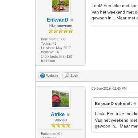
Leuk! Een trike met kar
Van het weekend met de
gewoon in... Maar met de
ErikvanD
Kilometervreter
Berichten: 1.500
Topics: 45
Lid sinds: May 2017
Bedankt: 16
140 x bedankt in 120
berichten
Website
Zoek
03-Jun-2019, 02:45 PM
ErikvanD schreef:
Leuk! Een trike met k
Atrike
Van het weekend met 
Velonaut
gewoon in... Maar met 
Berichten: 414