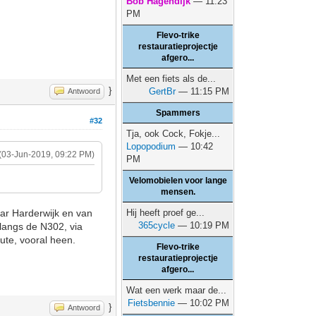
Bob Hagendijk
— 11:23
PM
Flevo-trike
restauratieprojectje
afgero...
Met een fiets als de...
}
GertBr
— 11:15 PM
Antwoord
Spammers
#32
Tja, ook Cock, Fokje...
Lopopodium
— 10:42
(03-Jun-2019, 09:22 PM)
PM
Velomobielen voor lange
mensen.
ar Harderwijk en van
Hij heeft proef ge...
365cycle
— 10:19 PM
 langs de N302, via
ute, vooral heen.
Flevo-trike
restauratieprojectje
afgero...
Wat een werk maar de...
Fietsbennie
— 10:02 PM
}
Antwoord