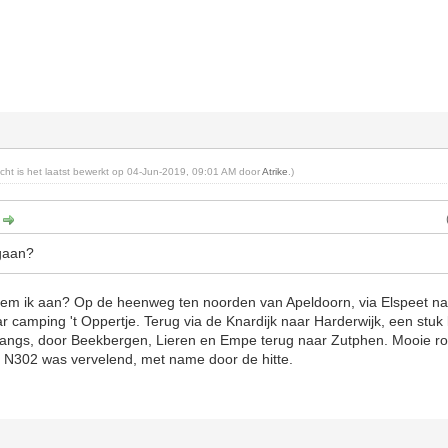
richt is het laatst bewerkt op 04-Jun-2019, 09:01 AM door
Atrike
.)
:
gaan?
neem ik aan? Op de heenweg ten noorden van Apeldoorn, via Elspeet na
ar camping 't Oppertje. Terug via de Knardijk naar Harderwijk, een stuk
langs, door Beekbergen, Lieren en Empe terug naar Zutphen. Mooie ro
e N302 was vervelend, met name door de hitte.