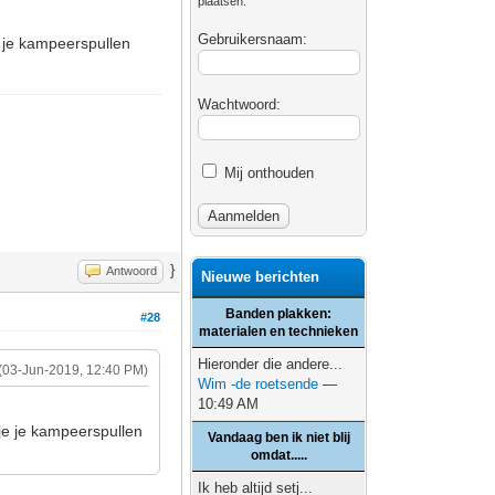
plaatsen.
Gebruikersnaam:
 je kampeerspullen
Wachtwoord:
Mij onthouden
}
Antwoord
Nieuwe berichten
Banden plakken:
#28
materialen en technieken
Hieronder die andere...
(03-Jun-2019, 12:40 PM)
Wim -de roetsende
—
10:49 AM
je je kampeerspullen
Vandaag ben ik niet blij
omdat.....
Ik heb altijd setj...