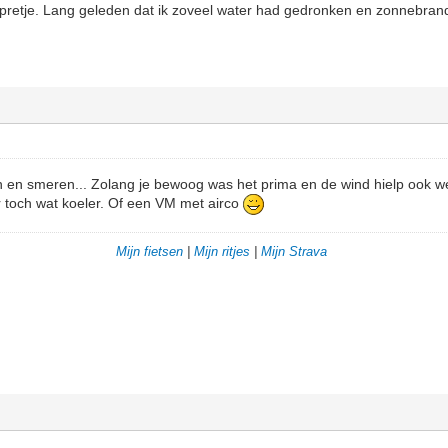
pretje. Lang geleden dat ik zoveel water had gedronken en zonnebr
en en smeren... Zolang je bewoog was het prima en de wind hielp ook w
er toch wat koeler. Of een VM met airco
Mijn fietsen
|
Mijn ritjes
|
Mijn Strava