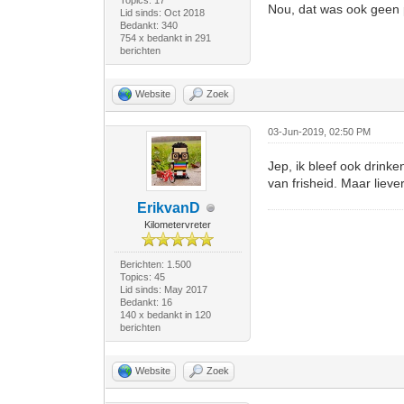
Topics: 17
Nou, dat was ook geen 
Lid sinds: Oct 2018
Bedankt: 340
754 x bedankt in 291
berichten
Website
Zoek
03-Jun-2019, 02:50 PM
Jep, ik bleef ook drink
van frisheid. Maar liev
ErikvanD
Kilometervreter
Berichten: 1.500
Topics: 45
Lid sinds: May 2017
Bedankt: 16
140 x bedankt in 120
berichten
Website
Zoek