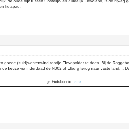
ijk, de oude dijk tussen Oostelijk- en Zuidelijk Flevoland, is de rijweg 
en fietspad.
 een goede (zuid)westenwind rondje Flevopolder te doen. Bij de Roggebo
 de keuze via inderdaad de N302 of Elburg terug naar vaste land.... Da
gr. Fietsbennie
site