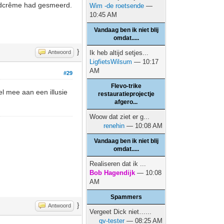
andcrême had gesmeerd.
Wim -de roetsende
—
10:45 AM
Vandaag ben ik niet blij
omdat.....
}
Antwoord
Ik heb altijd setjes...
LigfietsWilsum
— 10:17
AM
#29
Flevo-trike
el mee aan een illusie
restauratieprojectje
afgero...
Woow dat ziet er g...
renehin
— 10:08 AM
Vandaag ben ik niet blij
omdat.....
Realiseren dat ik ...
Bob Hagendijk
— 10:08
AM
Spammers
}
Antwoord
Vergeet Dick niet…...
qv-tester
— 08:25 AM