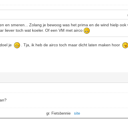
nken en smeren... Zolang je bewoog was het prima en de wind hielp oo
Maar liever toch wat koeler. Of een VM met airco
edoel je
. Tja, ik heb de airco toch maar dicht laten maken hoor
aan?
gr. Fietsbennie
site