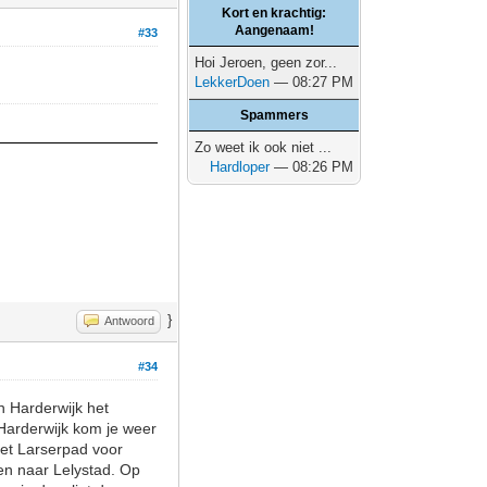
Kort en krachtig:
Aangenaam!
#33
Hoi Jeroen, geen zor...
LekkerDoen
— 08:27 PM
Spammers
Zo weet ik ook niet ...
Hardloper
— 08:26 PM
}
Antwoord
#34
n Harderwijk het
 Harderwijk kom je weer
het Larserpad voor
en naar Lelystad. Op