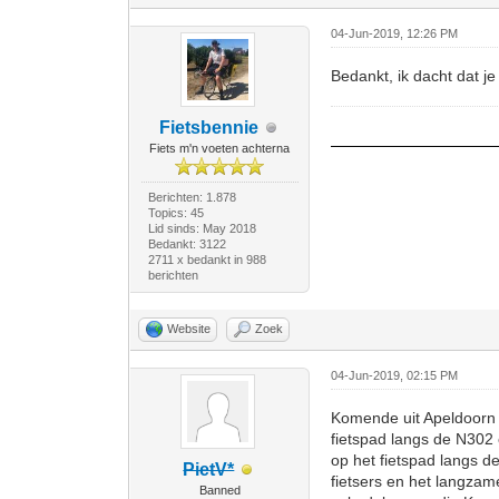
04-Jun-2019, 12:26 PM
Bedankt, ik dacht dat je
Fietsbennie
Fiets m'n voeten achterna
Berichten: 1.878
Topics: 45
Lid sinds: May 2018
Bedankt: 3122
2711 x bedankt in 988
berichten
Website
Zoek
04-Jun-2019, 02:15 PM
Komende uit Apeldoorn 
fietspad langs de N302 
op het fietspad langs d
PietV*
fietsers en het langzam
Banned