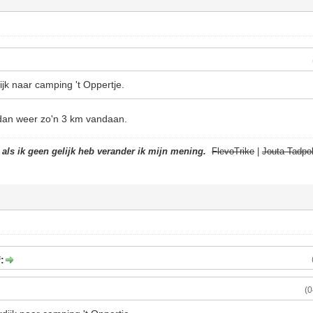
ijk naar camping 't Oppertje.
dan weer zo'n 3 km vandaan.
t als ik geen gelijk heb verander ik mijn mening.
FlevoTrike
|
Jouta Tadpol
:
(