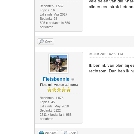
vele delen van die Knard
Berichten: 1.562
alleen een strak betonn
Topics: 16
Lid sinds: Apr 2017
Bedankt: 98
505 x bedankt in 350
berichten
Zoek
04-Jun-2019, 02:32 PM
Ik ben nl. van plan bij
rechtsom. Dan heb ik nu
Fietsbennie
Fiets m'n voeten achterna
Berichten: 1.878
Topics: 45
Lid sinds: May 2018
Bedankt: 3122
2711 x bedankt in 988
berichten
Website
Zoek