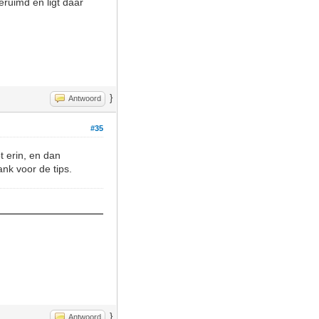
geruimd en ligt daar
}
Antwoord
#35
t erin, en dan
nk voor de tips.
}
Antwoord