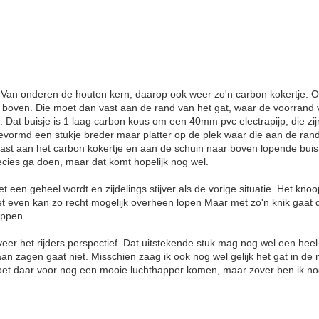
t. Van onderen de houten kern, daarop ook weer zo'n carbon kokertje. 
boven. Die moet dan vast aan de rand van het gat, waar de voorrand va
. Dat buisje is 1 laag carbon kous om een 40mm pvc electrapijp, die zij
gevormd een stukje breder maar platter op de plek waar die aan de ran
ast aan het carbon kokertje en aan de schuin naar boven lopende buis
cies ga doen, maar dat komt hopelijk nog wel.
 het een geheel wordt en zijdelings stijver als de vorige situatie. Het kn
t even kan zo recht mogelijk overheen lopen Maar met zo'n knik gaat da
appen.
eer het rijders perspectief. Dat uitstekende stuk mag nog wel een heel 
aan zagen gaat niet. Misschien zaag ik ook nog wel gelijk het gat in de 
moet daar voor nog een mooie luchthapper komen, maar zover ben ik nog