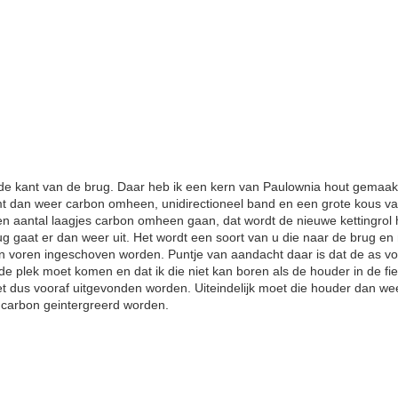
de kant van de brug. Daar heb ik een kern van Paulownia hout gemaakt
t dan weer carbon omheen, unidirectioneel band en een grote kous van
en aantal laagjes carbon omheen gaan, dat wordt de nieuwe kettingrol 
g gaat er dan weer uit. Het wordt een soort van u die naar de brug en 
an voren ingeschoven worden. Puntje van aandacht daar is dat de as voo
e plek moet komen en dat ik die niet kan boren als de houder in de fiet
oet dus vooraf uitgevonden worden. Uiteindelijk moet die houder dan we
carbon geintergreerd worden.