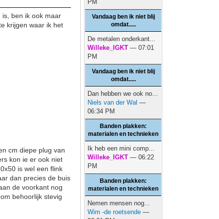
PM
is, ben ik ook maar
Vandaag ben ik niet blij
 krijgen waar ik het
omdat.....
De metalen onderkant...
Willeke_IGKT
— 07:01
PM
Vandaag ben ik niet blij
omdat.....
Dan hebben we ook no...
Niels van der Wal
—
06:34 PM
Banden plakken:
materialen en technieken
Ik heb een mini comp...
en cm diepe plug van
Willeke_IGKT
— 06:22
s kon ie er ook niet
PM
x50 is wel een flink
ar dan precies de buis
Banden plakken:
 aan de voorkant nog
materialen en technieken
om behoorlijk stevig
Nemen mensen nog...
Wim -de roetsende
—