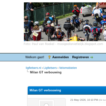
Welkom gast!
Aanmelden
Registreren
ligfietsers.nl
›
Ligfietsers
›
Velomobielen
Milan GT verbouwing
0 stemmen - gemiddelde waardering is 0
1
2
3
4
5
Milan GT verbouwing
21-May-2026, 10:10 PM
(Dit b