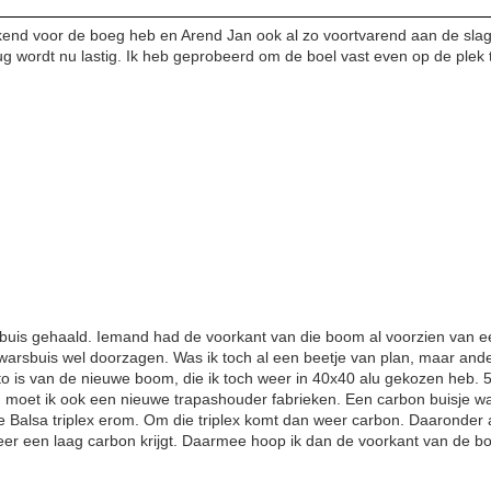
end voor de boeg heb en Arend Jan ook al zo voortvarend aan de slag 
wordt nu lastig. Ik heb geprobeerd om de boel vast even op de plek te
buis gehaald. Iemand had de voorkant van die boom al voorzien van e
warsbuis wel doorzagen. Was ik toch al een beetje van plan, maar ander
o is van de nieuwe boom, die ik toch weer in 40x40 alu gekozen heb. 50
n moet ik ook een nieuwe trapashouder fabrieken. Een carbon buisje wa
e Balsa triplex erom. Om die triplex komt dan weer carbon. Daaronder
er een laag carbon krijgt. Daarmee hoop ik dan de voorkant van de bo