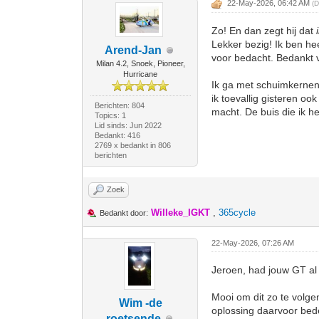
22-May-2026, 06:42 AM
(D
Zo! En dan zegt hij dat
Lekker bezig! Ik ben he
Arend-Jan
voor bedacht. Bedankt v
Milan 4.2, Snoek, Pioneer,
Hurricane
Ik ga met schuimkernen 
ik toevallig gisteren oo
Berichten: 804
macht. De buis die ik h
Topics: 1
Lid sinds: Jun 2022
Bedankt: 416
2769 x bedankt in 806
berichten
Zoek
Willeke_IGKT
,
365cycle
Bedankt door:
22-May-2026, 07:26 AM
Jeroen, had jouw GT al 
Mooi om dit zo te volge
Wim -de
oplossing daarvoor bed
roetsende