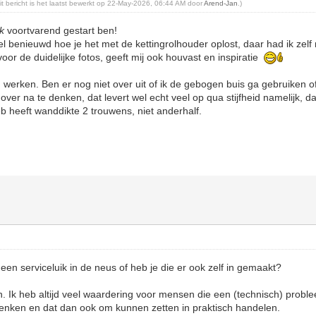
it bericht is het laatst bewerkt op 22-May-2026, 06:44 AM door
Arend-Jan
.)
ik
voortvarend gestart ben!
el benieuwd hoe je het met de kettingrolhouder oplost, daar had ik zel
oor de duidelijke fotos, geeft mij ook houvast en inspiratie
werken. Ben er nog niet over uit of ik de gebogen buis ga gebruiken o
k over na te denken, dat levert wel echt veel op qua stijfheid namelijk, d
eb heeft wanddikte 2 trouwens, niet anderhalf.
een serviceluik in de neus of heb je die er ook zelf in gemaakt?
n. Ik heb altijd veel waardering voor mensen die een (technisch) probl
enken en dat dan ook om kunnen zetten in praktisch handelen.