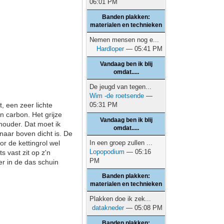
06:01 PM
Banden plakken:
materialen en technieken
Nemen mensen nog e...
Hardloper
— 05:41 PM
Vandaag ben ik blij
omdat.....
De jeugd van tegen...
Wim -de roetsende
—
, een zeer lichte
05:31 PM
 carbon. Het grijze
Vandaag ben ik blij
houder. Dat moet ik
omdat.....
naar boven dicht is. De
r de kettingrol wel
In een groep zullen ...
Lopopodium
— 05:16
s vast zit op z'n
PM
er in de das schuin
Banden plakken:
materialen en technieken
Plakken doe ik zek...
datakneder
— 05:08 PM
Banden plakken: