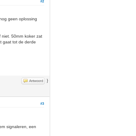
#2
f nog geen oplossing
f niet. 50mm koker zat
at gaat tot de derde
}
Antwoord
#3
eem signaleren, een