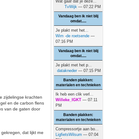
Wat gaaf dat je deze...
TvWijk
— 07:22 PM
Vandaag ben ik niet blij
omdat.....
Je plakt met het...
Wim -de roetsende
—
07:16 PM
Vandaag ben ik niet blij
omdat.....
Je plakt met het p...
datakneder
— 07:15 PM
Banden plakken:
materialen en technieken
Ik heb een clik verl...
e zijdelingse krachten
Willeke_IGKT
— 07:11
ugel en de carbon flens
PM
jes van de gaten door
Banden plakken:
materialen en technieken
Compressortje aan bo...
 gekregen, dat lijkt me
LigfietsWilsum
— 07:04