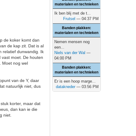
materialen en technieken
Ik ben blij met de t...
Frutsel
— 04:37 PM
Banden plakken:
materialen en technieken
Op de koker komt dan
Nemen mensen nog
n de kap zit. Dat is al
een...
n relatief dunwandig. Ik
Niels van der Wal
—
d vast moet. De houten
04:00 PM
. Moet nog wel
Banden plakken:
materialen en technieken
ooppunt van de Y, daar
Er is een hoop marge...
t natuurlijk niet, dus
datakneder
— 03:56 PM
stuk korter, maar dat
neus, dan kan ie die
 niet.