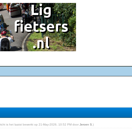
ericht is het laatst bewerkt op 21-May-2026, 10:52 PM door
Jeroen S
.)