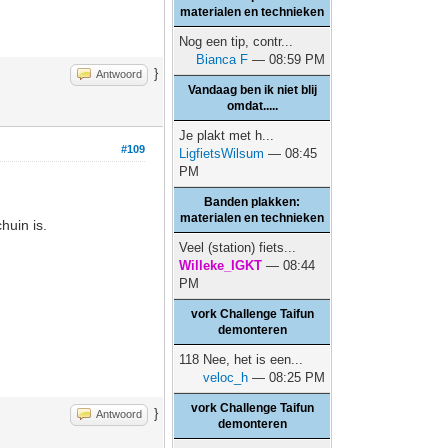
materialen en technieken
Nog een tip, contr...
Bianca F
— 08:59 PM
}
Antwoord
Vandaag ben ik niet blij
omdat.....
Je plakt met h...
#109
LigfietsWilsum
— 08:45
PM
Banden plakken:
materialen en technieken
huin is.
Veel (station) fiets...
Willeke_IGKT
— 08:44
PM
vork Challenge Taifun
demonteren
118 Nee, het is een...
veloc_h
— 08:25 PM
vork Challenge Taifun
}
Antwoord
demonteren