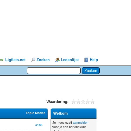
Ligfiets.net
Zoeken
Ledenlijst
Help
Waardering:
Topic Modes
Welkom
Je moet jezelf
aanmelden
#105
voor je een bericht kunt