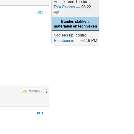
Het lijkt een Torxbo...
Tom Fekkes
— 08:22
PM
#110
Banden plakken:
materialen en technieken
Nog een tip, control...
Fietsbennie
— 08:16 PM
}
Antwoord
#111