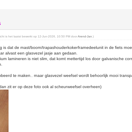
S
richt is het laatst bewerkt op 12-Jun-2026, 10:50 PM door
Arend-Jan
.)
g is dat de mast/boom/trapashouderkokerframedeelunit in de fiets moet
aar alvast een glasvezel jasje aan gedaan.
um lamineren is niet slim, dat komt mettertijd los door galvanische cor
n.
robeerd te maken.. maar glasvezel weefsel wordt behoorlijk mooi transpa
 dan zit er op deze foto ook al scheurweefsel overheen)