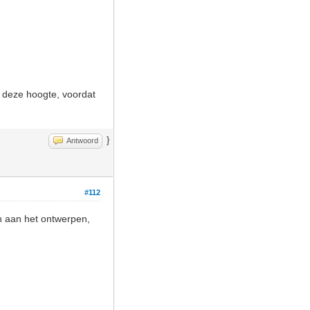
et deze hoogte, voordat
}
Antwoord
#112
n aan het ontwerpen,