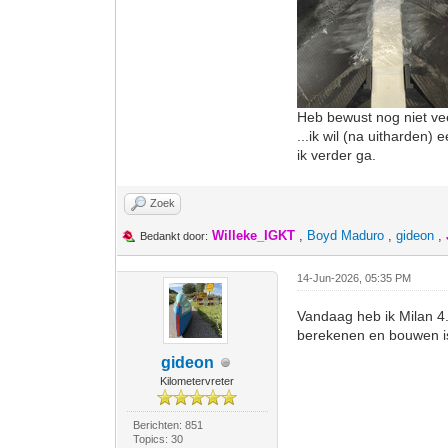
Heb bewust nog niet ve
...ik wil (na uitharden)
ik verder ga.
Zoek
Willeke_IGKT
,
Boyd Maduro
,
gideon
,
Bedankt door:
14-Jun-2026, 05:35 PM
Vandaag heb ik Milan 4
berekenen en bouwen i
gideon
Kilometervreter
Berichten: 851
Topics: 30