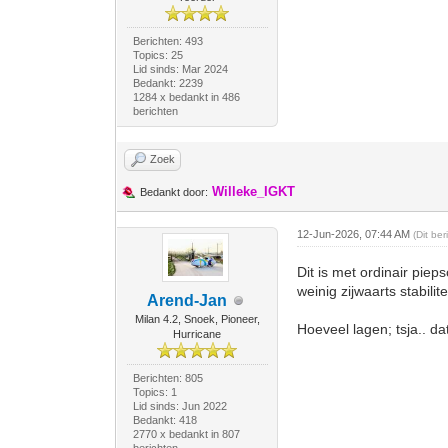
Berichten: 493
Topics: 25
Lid sinds: Mar 2024
Bedankt: 2239
1284 x bedankt in 486
berichten
Zoek
Willeke_IGKT
Bedankt door:
12-Jun-2026, 07:44 AM
(Dit be
Dit is met ordinair pie
weinig zijwaarts stabilit
Arend-Jan
Milan 4.2, Snoek, Pioneer,
Hoeveel lagen; tsja.. da
Hurricane
Berichten: 805
Topics: 1
Lid sinds: Jun 2022
Bedankt: 418
2770 x bedankt in 807