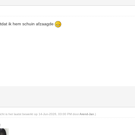
tdat ik hem schuin afzaagde
o
richt is het laatst bewerkt op 14-Jun-2026, 03:00 PM door
Arend-Jan
.)
!