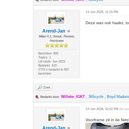
13-Jun-2026, 11:24 PM
Deze was ook haaks, to
Arend-Jan
Milan 4.2, Snoek, Pioneer,
Hurricane
Berichten: 805
Topics: 1
Lid sinds: Jun 2022
Bedankt: 418
2770 x bedankt in 807
berichten
Zoek
Willeke_IGKT
,
365cycle
,
Boyd Madur
Bedankt door:
14-Jun-2026, 02:52 PM
(Dit be
Voorframe zit in de fiets
Arend-Jan