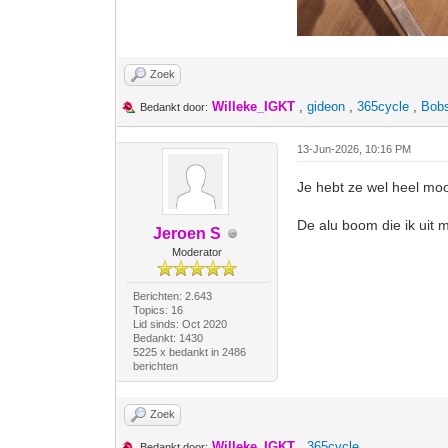
Zoek
Willeke_IGKT
,
gideon
,
365cycle
,
Bob
Bedankt door:
13-Jun-2026, 10:16 PM
Je hebt ze wel heel moo
De alu boom die ik uit 
Jeroen S
Moderator
Berichten: 2.643
Topics: 16
Lid sinds: Oct 2020
Bedankt: 1430
5225 x bedankt in 2486
berichten
Zoek
Willeke_IGKT
,
365cycle
Bedankt door: