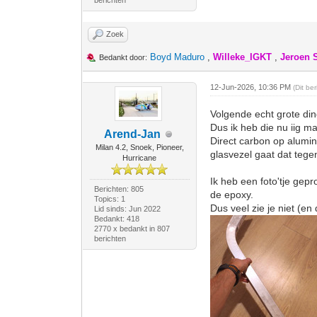
berichten
Zoek
Boyd Maduro
,
Willeke_IGKT
,
Jeroen 
Bedankt door:
12-Jun-2026, 10:36 PM
(Dit be
Volgende echt grote din
Dus ik heb die nu iig m
Arend-Jan
Direct carbon op alumini
Milan 4.2, Snoek, Pioneer,
glasvezel gaat dat tege
Hurricane
Ik heb een foto'tje gep
Berichten: 805
de epoxy.
Topics: 1
Dus veel zie je niet (en
Lid sinds: Jun 2022
Bedankt: 418
2770 x bedankt in 807
berichten