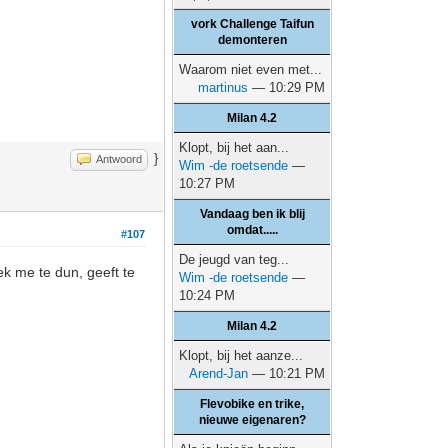
vork Challenge Taifun
demonteren
Waarom niet even met...
martinus
— 10:29 PM
Milan 4.2
Klopt, bij het aan...
}
Antwoord
Wim -de roetsende
—
10:27 PM
Vandaag ben ik blij
omdat.....
#107
De jeugd van teg...
ek me te dun, geeft te
Wim -de roetsende
—
10:24 PM
Milan 4.2
Klopt, bij het aanze...
Arend-Jan
— 10:21 PM
Flevobike en trike,
nieuwe eigenaren?