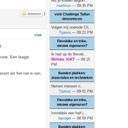
Als je knieën beginn...
martinus
— 09:35 PM
}
Antwoord
vork Challenge Taifun
demonteren
Volgen mij noemde Ch...
Tijanus
— 09:21 PM
#108
Flevobike en trike,
....
nieuwe eigenaren?
Ik had op de flevobi...
rosie. Een laagje
Willeke_IGKT
— 09:15
PM
rant als het nat is van
Banden plakken:
materialen en technieken
Nemen mensen n...
Tijanus
— 09:01 PM
Flevobike en trike,
nieuwe eigenaren?
Inmiddels een half j...
ligvogel
— 08:59 PM
Banden plakken: