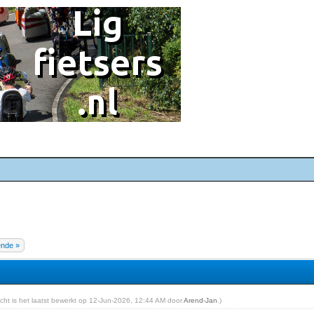
ende »
richt is het laatst bewerkt op 12-Jun-2026, 12:44 AM door
Arend-Jan
.)