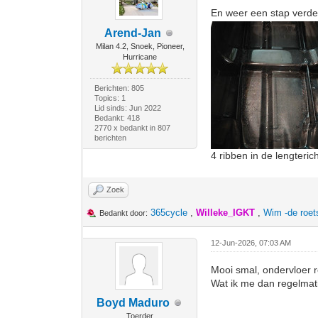
En weer een stap verd
Arend-Jan
Milan 4.2, Snoek, Pioneer,
Hurricane
Berichten: 805
Topics: 1
Lid sinds: Jun 2022
Bedankt: 418
2770 x bedankt in 807
berichten
4 ribben in de lengter
Zoek
365cycle
,
Willeke_IGKT
,
Wim -de roe
Bedankt door:
12-Jun-2026, 07:03 AM
Mooi smal, ondervloer 
Wat ik me dan regelmati
Boyd Maduro
Toerder