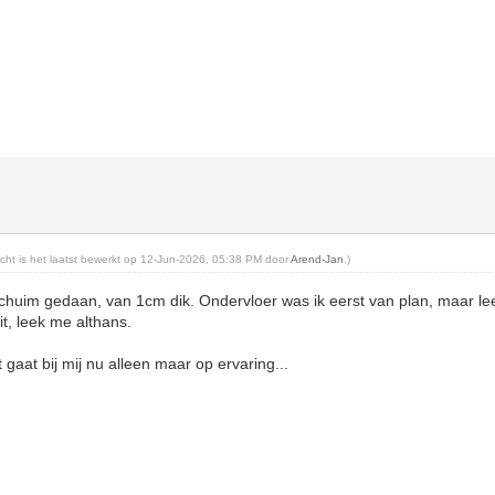
richt is het laatst bewerkt op 12-Jun-2026, 05:38 PM door
Arend-Jan
.)
pschuim gedaan, van 1cm dik. Ondervloer was ik eerst van plan, maar le
eit, leek me althans.
t gaat bij mij nu alleen maar op ervaring...