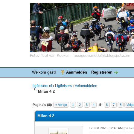
Welkom gast!
Aanmelden
Registreren
ligfietsers.nl
›
Ligfietsers
›
Velomobielen
Milan 4.2
0 stemmen - gemiddelde waardering is 0
1
2
3
4
5
Pagina's (8):
« Vorige
1
2
3
4
5
6
7
8
Volg
Milan 4.2
12-Jun-2026, 12:43 AM
(Dit be