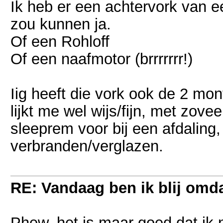
Ik heb er een achtervork van ee
zou kunnen ja.
Of een Rohloff
Of een naafmotor (brrrrrrr!)
Iig heeft die vork ook de 2 mo
lijkt me wel wijs/fijn, met zovee
sleeprem voor bij een afdaling
verbranden/verglazen.
RE: Vandaag ben ik blij omdat
Phew, het is maar goed dat ik n