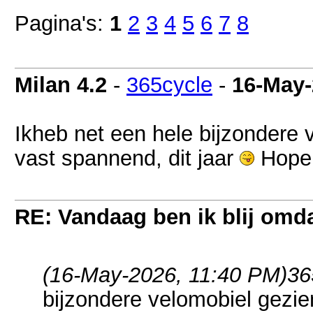
Pagina's:
1
2
3
4
5
6
7
8
Milan 4.2
-
365cycle
-
16-May-
Ikheb net een hele bijzondere
vast spannend, dit jaar
Hopen
RE: Vandaag ben ik blij omdat
(16-May-2026, 11:40 PM)
36
bijzondere velomobiel gezi