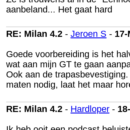
aanbeland... Het gaat hard
RE: Milan 4.2
-
Jeroen S
-
17-
Goede voorbereiding is het h
wat aan mijn GT te gaan aanp
Ook aan de trapasbevestiging. 
maten nodig, laat het maar hor
RE: Milan 4.2
-
Hardloper
-
18
Ik heb ooit een podcast beluis