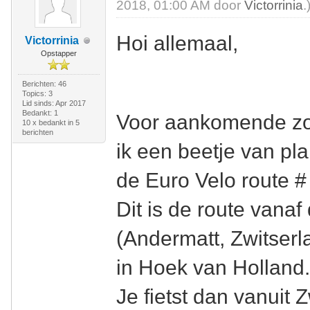
2018, 01:00 AM door
Victorrinia
.
Hoi allemaal,
Victorrinia
Opstapper
Berichten: 46
Topics: 3
Lid sinds: Apr 2017
Bedankt: 1
Voor aankomende zom
10 x bedankt in 5
berichten
ik een beetje van pl
de Euro Velo route # 
Dit is de route vana
(Andermatt, Zwitserl
in Hoek van Holland
Je fietst dan vanuit Z