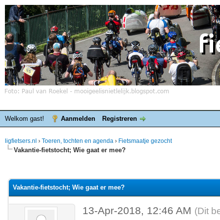
Welkom gast!
Aanmelden
Registreren
ligfietsers.nl
›
Toeren, tochten en agenda
›
Fietsmaatje gezocht
Vakantie-fietstocht; Wie gaat er mee?
elde waardering is 0
Vakantie-fietstocht; Wie gaat er mee?
13-Apr-2018, 12:46 AM
(Dit b