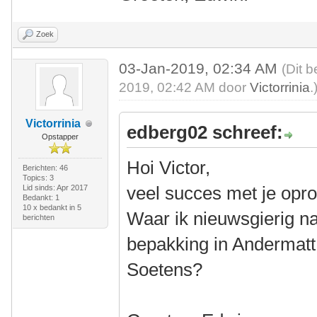
Zoek
03-Jan-2019, 02:34 AM
(Dit b
2019, 02:42 AM door
Victorrinia
.
Victorrinia
edberg02 schreef:
Opstapper
Hoi Victor,
Berichten: 46
Topics: 3
veel succes met je opr
Lid sinds: Apr 2017
Bedankt: 1
10 x bedankt in 5
Waar ik nieuwsgierig naa
berichten
bepakking in Andermatt
Soetens?