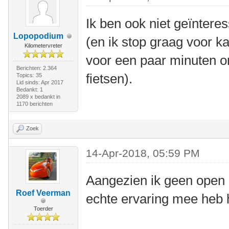
Ik ben ook niet geïnteres
Lopopodium
(en ik stop graag voor ka
Kilometervreter
voor een paar minuten o
Berichten: 2.364
fietsen).
Topics: 35
Lid sinds: Apr 2017
Bedankt: 1
2089 x bedankt in
1170 berichten
Zoek
14-Apr-2018, 05:59 PM
Aangezien ik geen open l
Roef Veerman
echte ervaring mee heb h
Toerder