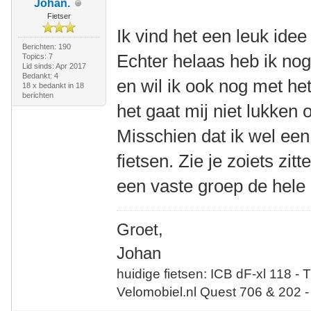
Johan.
Fietser
Ik vind het een leuk id
Berichten: 190
Echter helaas heb ik no
Topics: 7
Lid sinds: Apr 2017
Bedankt: 4
en wil ik ook nog met he
18 x bedankt in 18
berichten
het gaat mij niet lukken
Misschien dat ik wel e
fietsen. Zie je zoiets zit
een vaste groep de hele 
Groet,
Johan
huidige fietsen: ICB dF-xl 118 - 
Velomobiel.nl Quest 706 & 202 -