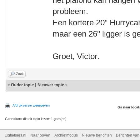
het plafond kan hangen v
probleem.
Een kortere 20" Hurryca
maar een 26" ligger is g
Groet, Victor.
Zoek
«
Ouder topic
|
Nieuwer topic
»
Afdrukversie weergeven
Ga naar locat
Gebruikers die dit topic lezen: 1 gast(en)
Ligfietsers.nl
Naar boven
Archiefmodus
Nieuwe berichten
Berichten va