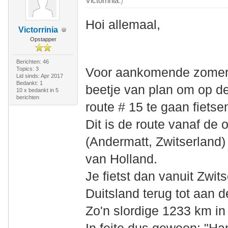
Victorrinia
.)
Hoi allemaal,
Victorrinia
Opstapper
Berichten: 46
Topics: 3
Voor aankomende zomer (
Lid sinds: Apr 2017
Bedankt: 1
beetje van plan om op de
10 x bedankt in 5
berichten
route # 15 te gaan fietse
Dit is de route vanaf de 
(Andermatt, Zwitserland)
van Holland.
Je fietst dan vanuit Zwits
Duitsland terug tot aan 
Zo'n slordige 1233 km in 