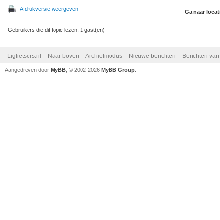
Afdrukversie weergeven
Ga naar locat
Gebruikers die dit topic lezen: 1 gast(en)
Ligfietsers.nl
Naar boven
Archiefmodus
Nieuwe berichten
Berichten va
Aangedreven door
MyBB
, © 2002-2026
MyBB Group
.