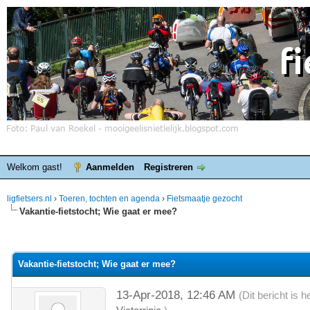
Welkom gast!
Aanmelden
Registreren
ligfietsers.nl
›
Toeren, tochten en agenda
›
Fietsmaatje gezocht
Vakantie-fietstocht; Wie gaat er mee?
elde waardering is 0
Vakantie-fietstocht; Wie gaat er mee?
13-Apr-2018, 12:46 AM
(Dit bericht is