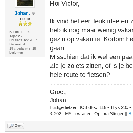
Hoi Victor,
Johan.
Fietser
Ik vind het een leuk idee en
heb ik nog maar weinig vakan
Berichten: 190
Topics: 7
gezin op vakantie. Kortom he
Lid sinds: Apr 2017
Bedankt: 4
gaan.
18 x bedankt in 18
berichten
Misschien dat ik wel een pa
Zie je zoiets zitten, of is j
hele route te fietsen?
Groet,
Johan
huidige fietsen: ICB dF-xl 118 - Thys 209 -
& 202 - M5 Lowracer - Optima Stinger ||
St
Zoek