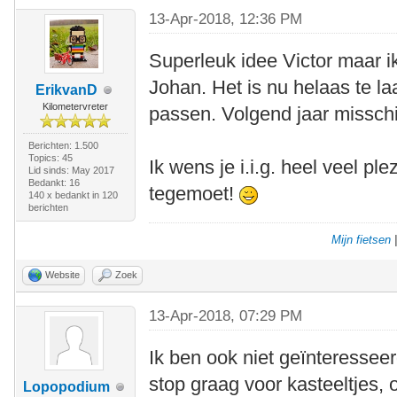
13-Apr-2018, 12:36 PM
Superleuk idee Victor maar ik
Johan. Het is nu helaas te la
ErikvanD
Kilometervreter
passen. Volgend jaar missch
Berichten: 1.500
Topics: 45
Ik wens je i.i.g. heel veel ple
Lid sinds: May 2017
Bedankt: 16
tegemoet!
140 x bedankt in 120
berichten
Mijn fietsen
Website
Zoek
13-Apr-2018, 07:29 PM
Ik ben ook niet geïnteresseerd
stop graag voor kasteeltjes, 
Lopopodium