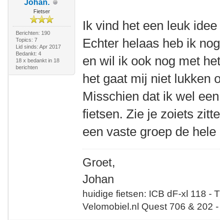
Johan.
Fietser
Ik vind het een leuk id
Berichten: 190
Echter helaas heb ik no
Topics: 7
Lid sinds: Apr 2017
Bedankt: 4
en wil ik ook nog met he
18 x bedankt in 18
berichten
het gaat mij niet lukken
Misschien dat ik wel e
fietsen. Zie je zoiets zit
een vaste groep de hele 
Groet,
Johan
huidige fietsen: ICB dF-xl 118 - 
Velomobiel.nl Quest 706 & 202 -