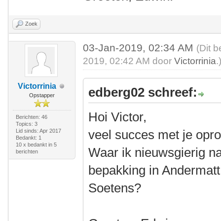
Zoek
03-Jan-2019, 02:34 AM
(Dit b
2019, 02:42 AM door
Victorrinia
.
Victorrinia
edberg02 schreef:
Opstapper
Hoi Victor,
Berichten: 46
Topics: 3
veel succes met je opr
Lid sinds: Apr 2017
Bedankt: 1
10 x bedankt in 5
Waar ik nieuwsgierig naa
berichten
bepakking in Andermatt
Soetens?