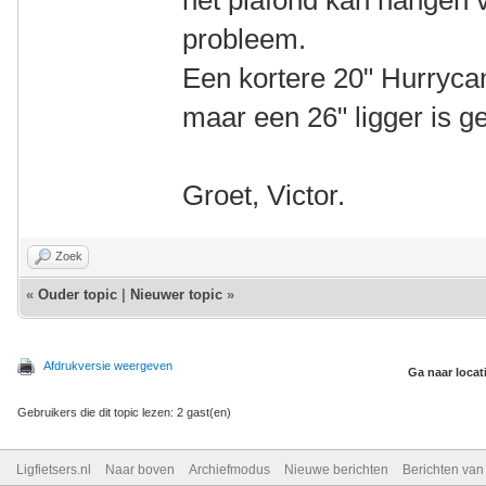
het plafond kan hangen v
probleem.
Een kortere 20" Hurryca
maar een 26" ligger is g
Groet, Victor.
Zoek
«
Ouder topic
|
Nieuwer topic
»
Afdrukversie weergeven
Ga naar locat
Gebruikers die dit topic lezen: 2 gast(en)
Ligfietsers.nl
Naar boven
Archiefmodus
Nieuwe berichten
Berichten va