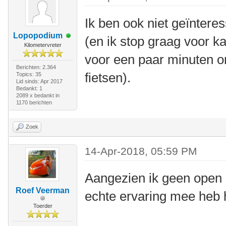
Ik ben ook niet geïnteres
Lopopodium
(en ik stop graag voor ka
Kilometervreter
voor een paar minuten o
Berichten: 2.364
fietsen).
Topics: 35
Lid sinds: Apr 2017
Bedankt: 1
2089 x bedankt in
1170 berichten
Zoek
14-Apr-2018, 05:59 PM
Aangezien ik geen open l
Roef Veerman
echte ervaring mee heb h
Toerder