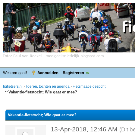
Welkom gast!
Aanmelden
Registreren
ligfietsers.nl
›
Toeren, tochten en agenda
›
Fietsmaatje gezocht
Vakantie-fietstocht; Wie gaat er mee?
elde waardering is 0
Vakantie-fietstocht; Wie gaat er mee?
13-Apr-2018, 12:46 AM
(Dit b