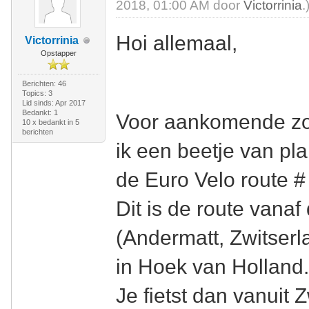
2018, 01:00 AM door
Victorrinia
.
Hoi allemaal,
Victorrinia
Opstapper
Berichten: 46
Topics: 3
Lid sinds: Apr 2017
Bedankt: 1
Voor aankomende zom
10 x bedankt in 5
berichten
ik een beetje van pl
de Euro Velo route # 
Dit is de route vana
(Andermatt, Zwitserl
in Hoek van Holland
Je fietst dan vanuit Z