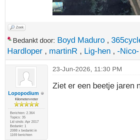
Zoek
Boyd Maduro
,
365cycl
Bedankt door:
Hardloper
,
martinR
,
Lig-hen
,
-Nico-
23-Jun-2026, 11:30 PM
Ziet er een beetje jaren 
Lopopodium
Kilometervreter
Berichten: 2.364
Topics: 35
Lid sinds: Apr 2017
Bedankt: 1
2088 x bedankt in
1169 berichten