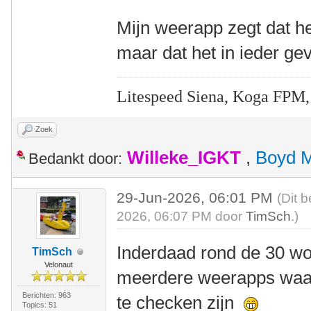
Mijn weerapp zegt dat he
maar dat het in ieder gev
Litespeed Siena, Koga FPM,
Zoek
Willeke_IGKT
,
Boyd 
Bedankt door:
29-Jun-2026, 06:01 PM
(Dit 
2026, 06:07 PM door
TimSch
.)
Inderdaad rond de 30 wor
TimSch
Velonaut
meerdere weerapps waar
Berichten: 963
te checken zijn
Topics: 51