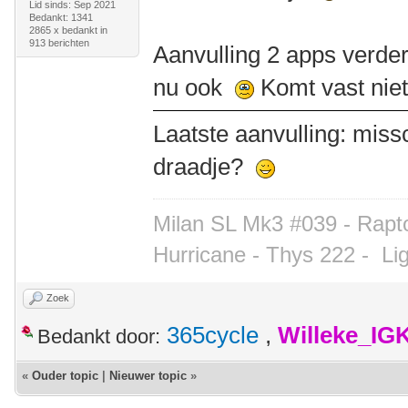
Lid sinds: Sep 2021
Bedankt: 1341
2865 x bedankt in
913 berichten
Aanvulling 2 apps verder:
nu ook
Komt vast nie
Laatste aanvulling: mis
draadje?
Milan SL Mk3 #039 - Rapto
Hurricane - Thys 222 -
Li
Zoek
365cycle
,
Willeke_IG
Bedankt door:
«
Ouder topic
|
Nieuwer topic
»