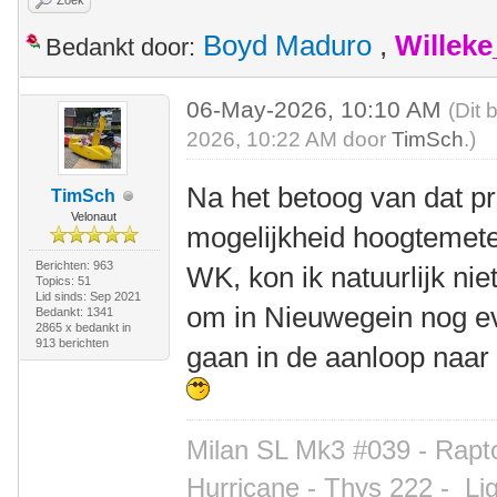
Zoek
Boyd Maduro
,
Willek
Bedankt door:
06-May-2026, 10:10 AM
(Dit 
2026, 10:22 AM door
TimSch
.)
Na het betoog van dat pr
TimSch
Velonaut
mogelijkheid hoogtemete
Berichten: 963
WK, kon ik natuurlijk n
Topics: 51
Lid sinds: Sep 2021
om in Nieuwegein nog e
Bedankt: 1341
2865 x bedankt in
913 berichten
gaan in de aanloop naar 
Milan SL Mk3 #039 - Rapto
Hurricane - Thys 222 -
Li