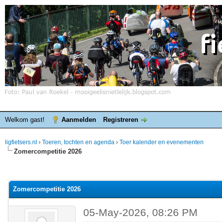
Welkom gast!
Aanmelden
Registreren
ligfietsers.nl
›
Toeren, tochten en agenda
›
Toer kalender en evenementen
Zomercompetitie 2026
elde waardering is 0
Zomercompetitie 2026
05-May-2026, 08:26 PM