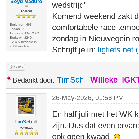
Boyd Maduro
wedstrijd"
Toerder
Komend weekend zakt de
Berichten: 493
comfortabele race tempe
Topics: 25
Lid sinds: Mar 2024
zondag in Nieuwegein ron
Bedankt: 2240
1284 x bedankt in
486 berichten
Schrijft je in:
ligfiets.ne
Zoek
TimSch
,
Willeke_IGK
Bedankt door:
26-May-2026, 01:58 PM
En half juli met het WK
TimSch
zijn. Dus dat even ervar
Velonaut
ook geen kwaad