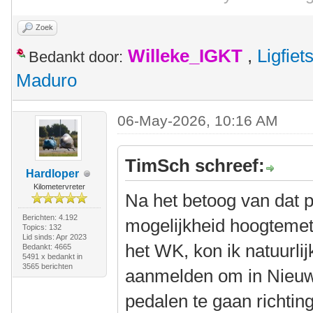
Zoek
Willeke_IGKT
,
Ligfie
Bedankt door:
Maduro
06-May-2026, 10:16 AM
TimSch schreef:
Hardloper
Kilometervreter
Na het betoog van dat p
Berichten: 4.192
mogelijkheid hoogtemet
Topics: 132
Lid sinds: Apr 2023
het WK, kon ik natuurli
Bedankt: 4665
5491 x bedankt in
3565 berichten
aanmelden om in Nieuw
pedalen te gaan richting 