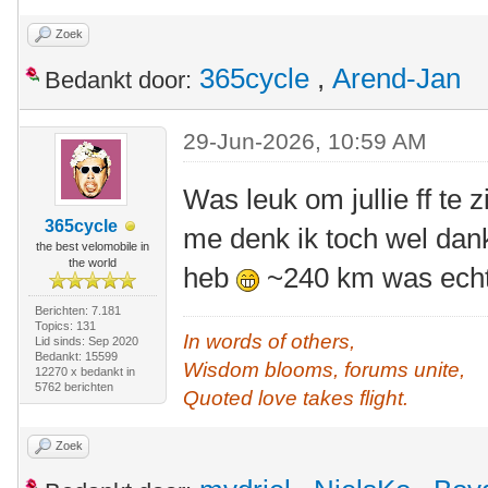
Zoek
365cycle
,
Arend-Jan
Bedankt door:
29-Jun-2026, 10:59 AM
Was leuk om jullie ff te 
365cycle
me denk ik toch wel dan
the best velomobile in
the world
heb
~240 km was echt
Berichten: 7.181
Topics: 131
In words of others,
Lid sinds: Sep 2020
Bedankt: 15599
Wisdom blooms, forums unite,
12270 x bedankt in
5762 berichten
Quoted love takes flight.
Zoek