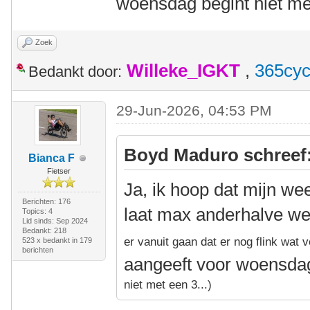
woensdag begint niet m
Zoek
Willeke_IGKT
,
365cyc
Bedankt door:
29-Jun-2026, 04:53 PM
Boyd Maduro schreef
Bianca F
Fietser
Ja, ik hoop dat mijn wee
Berichten: 176
laat max anderhalve we
Topics: 4
Lid sinds: Sep 2024
Bedankt: 218
er vanuit gaan dat er nog flink wat 
523 x bedankt in 179
berichten
aangeeft voor woensdag
niet met een 3...)