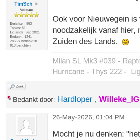
TimSch
Velonaut
Ook voor Nieuwegein is 
Berichten: 963
noodzakelijk vanaf hier,
Topics: 51
Lid sinds: Sep 2021
Bedankt: 1341
Zuiden des Lands.
2865 x bedankt in
913 berichten
Milan SL Mk3 #039 - Rapto
Hurricane - Thys 222 -
Li
Zoek
Hardloper
,
Willeke_I
Bedankt door:
26-May-2026, 01:04 PM
Mocht je nu denken: "het