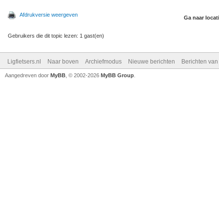
Afdrukversie weergeven
Ga naar locat
Gebruikers die dit topic lezen: 1 gast(en)
Ligfietsers.nl
Naar boven
Archiefmodus
Nieuwe berichten
Berichten va
Aangedreven door
MyBB
, © 2002-2026
MyBB Group
.