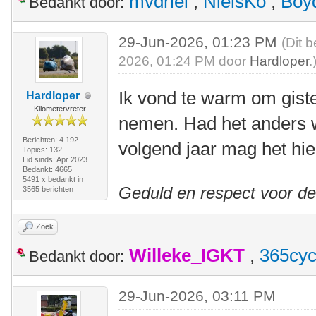
mvdriel
,
NielsKo
,
Boy
Bedankt door:
29-Jun-2026, 01:23 PM
(Dit 
2026, 01:24 PM door
Hardloper
.
Ik vond te warm om giste
Hardloper
Kilometervreter
nemen. Had het anders 
Berichten: 4.192
volgend jaar mag het hi
Topics: 132
Lid sinds: Apr 2023
Bedankt: 4665
5491 x bedankt in
Geduld en respect voor d
3565 berichten
Zoek
Willeke_IGKT
,
365cyc
Bedankt door:
29-Jun-2026, 03:11 PM