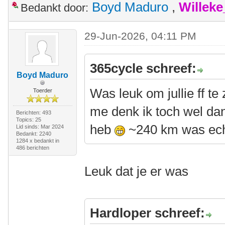
Boyd Maduro
,
Willek
Bedankt door:
29-Jun-2026, 04:11 PM
365cycle schreef:
Boyd Maduro
Was leuk om jullie ff te
Toerder
me denk ik toch wel da
Berichten: 493
Topics: 25
heb
~240 km was ech
Lid sinds: Mar 2024
Bedankt: 2240
1284 x bedankt in
486 berichten
Leuk dat je er was
Hardloper schreef: