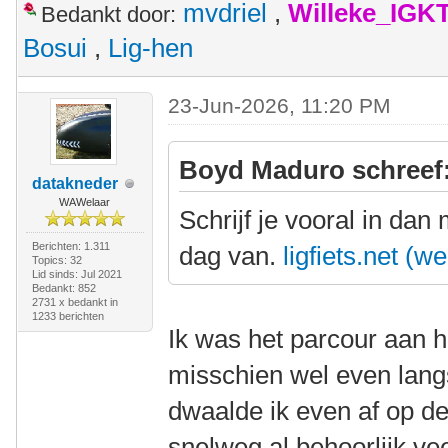
mvdriel
,
Willeke_IGK
Bedankt door:
Bosui
,
Lig-hen
23-Jun-2026, 11:20 PM
Boyd Maduro schreef
datakneder
WAWelaar
Schrijf je vooral in da
Berichten: 1.311
dag van.
ligfiets.net (we
Topics: 32
Lid sinds: Jul 2021
Bedankt: 852
2731 x bedankt in
1233 berichten
Ik was het parcour aan h
misschien wel even lang
dwaalde ik even af op de
snelweg al behoorlijk vee