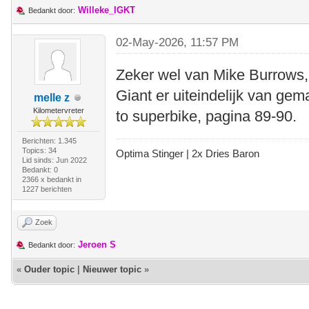
Willeke_IGKT
Bedankt door:
02-May-2026, 11:57 PM
Zeker wel van Mike Burrows, a
Giant er uiteindelijk van gem
melle z
Kilometervreter
to superbike, pagina 89-90.
Berichten: 1.345
Topics: 34
Optima Stinger |
2x Dries Baron
Lid sinds: Jun 2022
Bedankt: 0
2366 x bedankt in
1227 berichten
Zoek
Jeroen S
Bedankt door:
«
Ouder topic
|
Nieuwer topic
»