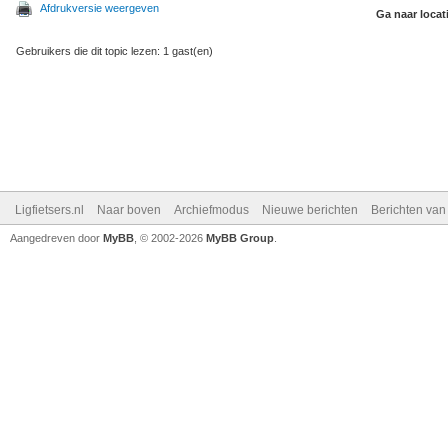
Afdrukversie weergeven
Ga naar locat
Gebruikers die dit topic lezen: 1 gast(en)
Ligfietsers.nl
Naar boven
Archiefmodus
Nieuwe berichten
Berichten va
Aangedreven door
MyBB
, © 2002-2026
MyBB Group
.