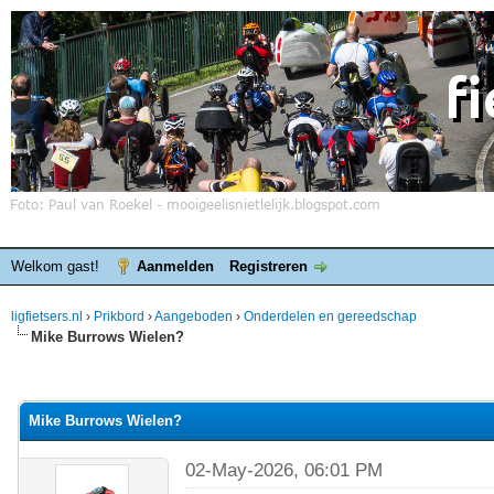
Welkom gast!
Aanmelden
Registreren
ligfietsers.nl
›
Prikbord
›
Aangeboden
›
Onderdelen en gereedschap
Mike Burrows Wielen?
elde waardering is 0
Mike Burrows Wielen?
02-May-2026, 06:01 PM