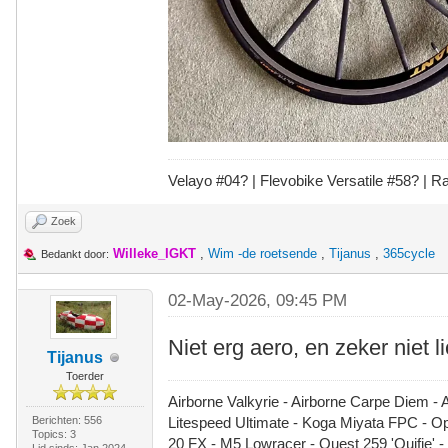
Velayo #
0
4?
| Flevobike Versatile #58?
| Ra
Zoek
Willeke_IGKT
,
Wim -de roetsende
,
Tijanus
,
365cycle
Bedankt door:
02-May-2026, 09:45 PM
Niet erg aero, en zeker niet l
Tijanus
Toerder
Airborne Valkyrie - Airborne Carpe Diem - 
Berichten: 556
Litespeed Ultimate - Koga Miyata FPC - 
Topics: 3
20 FX - M5 Lowracer - Quest 259 'Quifje' 
Lid sinds: Jan 2024