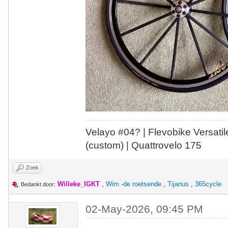
Velayo #
0
4?
| Flevobike Versati
(custom) | Quattrovelo 175
Zoek
Willeke_IGKT
,
Wim -de roetsende
,
Tijanus
,
365cycle
Bedankt door:
02-May-2026, 09:45 PM