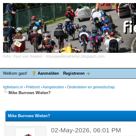
Welkom gast!
Aanmelden
Registreren
ligfietsers.nl
›
Prikbord
›
Aangeboden
›
Onderdelen en gereedschap
Mike Burrows Wielen?
elde waardering is 0
Mike Burrows Wielen?
02-May-2026, 06:01 PM