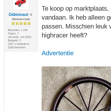
Te koop op marktplaats, n
Gideonaut
vandaan. Ik heb alleen g
Kilometervreter
passen. Misschien leuk 
Berichten: 1.140
highracer heeft?
Topics: 7
Lid sinds: Jun 2023
Bedankt: 2
2207 x bedankt in
1109 berichten
Advertentie