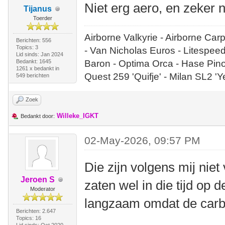
Niet erg aero, en zeker n
Tijanus
Toerder
Airborne Valkyrie - Airborne Car
Berichten: 556
Topics: 3
- Van Nicholas Euros - Litespee
Lid sinds: Jan 2024
Bedankt: 1645
Baron - Optima Orca - Hase Pin
1261 x bedankt in
Quest 259 'Quifje' - Milan SL2 '
549 berichten
Zoek
Willeke_IGKT
Bedankt door:
02-May-2026, 09:57 PM
Die zijn volgens mij nie
Jeroen S
zaten wel in die tijd op d
Moderator
langzaam omdat de carbo
Berichten: 2.647
Topics: 16
Lid sinds: Oct 2020