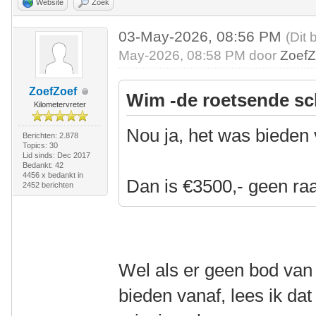
Website
Zoek
03-May-2026, 08:56 PM
(Dit 
May-2026, 08:58 PM door
ZoefZ
ZoefZoef
Wim -de roetsende sc
Kilometervreter
Nou ja, het was bieden
Berichten: 2.878
Topics: 30
Lid sinds: Dec 2017
Bedankt: 42
4456 x bedankt in
Dan is €3500,- geen ra
2452 berichten
Wel als er geen bod van 
bieden vanaf, lees ik dat