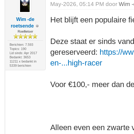
May-2026, 05:14 PM door
Wim -
Het blijft een populaire fi
Wim -de
roetsende
Roeifietser
Deze staat er sinds vand
Berichten: 7.593
Topics: 190
gereserveerd:
https://ww
Lid sinds: Apr 2017
Bedankt: 3653
en-...high-racer
11211 x bedankt in
5339 berichten
Voor €100,- meer dan de
Alleen even een zwarte v