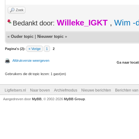
Zoek
Willeke_IGKT
,
Wim -d
Bedankt door:
«
Ouder topic
|
Nieuwer topic
»
Pagina's (2):
« Vorige
1
2
Afdrukversie weergeven
Ga naar locat
Gebruikers die dit topic lezen: 1 gast(en)
Ligfietsers.nl
Naar boven
Archiefmodus
Nieuwe berichten
Berichten va
Aangedreven door
MyBB
, © 2002-2026
MyBB Group
.