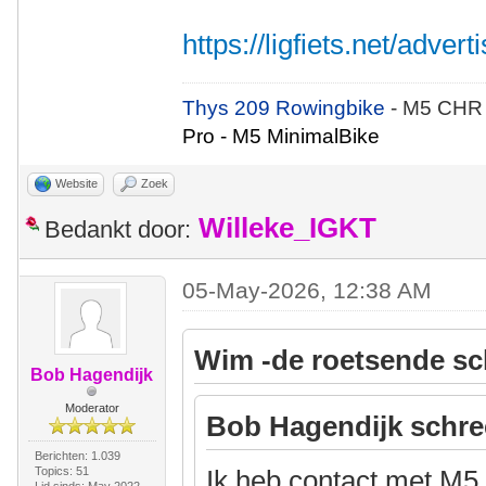
https://ligfiets.net/adve
Thys 209 Rowingbike
- M5 CHR
Pro - M5 MinimalBike
Website
Zoek
Willeke_IGKT
Bedankt door:
05-May-2026, 12:38 AM
Wim -de roetsende sc
Bob Hagendijk
Moderator
Bob Hagendijk schre
Berichten: 1.039
Topics: 51
Ik heb contact met M5