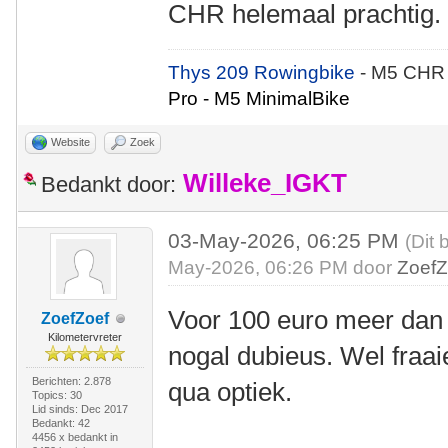
CHR helemaal prachtig.
Thys 209 Rowingbike
- M5 CHR
Pro - M5 MinimalBike
Website
Zoek
Willeke_IGKT
Bedankt door:
03-May-2026, 06:25 PM
(Dit 
May-2026, 06:26 PM door
ZoefZ
Voor 100 euro meer dan d
ZoefZoef
Kilometervreter
nogal dubieus. Wel fraaie
Berichten: 2.878
qua optiek.
Topics: 30
Lid sinds: Dec 2017
Bedankt: 42
4456 x bedankt in