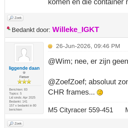
komen en die container 
Zoek
Willeke_IGKT
Bedankt door:
26-Jun-2026, 09:46 PM
@Wim; nee, er zijn gee
liggende daan
Fietser
@ZoefZoef; absoluut zond
Berichten: 83
CHR frames...
Topics: 5
Lid sinds: Apr 2025
Bedankt: 141
157 x bedankt in 80
M5 Cityracer 559-45
berichten
Zoek