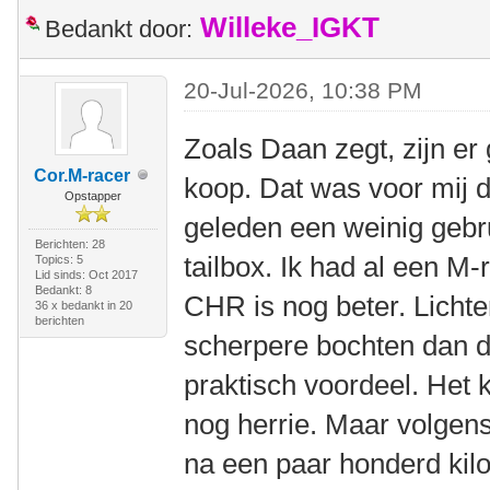
Willeke_IGKT
Bedankt door:
20-Jul-2026, 10:38 PM
Zoals Daan zegt, zijn e
Cor.M-racer
koop. Dat was voor mij
Opstapper
geleden een weinig geb
Berichten: 28
tailbox. Ik had al een M-
Topics: 5
Lid sinds: Oct 2017
Bedankt: 8
CHR is nog beter. Lichter
36 x bedankt in 20
berichten
scherpere bochten dan d
praktisch voordeel. Het 
nog herrie. Maar volgen
na een paar honderd kil