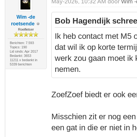
May-2026, 10:32 AM door
Wim -
Wim -de
Bob Hagendijk schree
roetsende
Roeifietser
Ik heb contact met M5 
Berichten: 7.593
dat wil ik op korte term
Topics: 190
Lid sinds: Apr 2017
werk zou gaan moet ik 
Bedankt: 3653
11211 x bedankt in
5339 berichten
nemen.
ZoefZoef biedt er ook ee
Misschien zit er nog een 
een gat in die er niet in