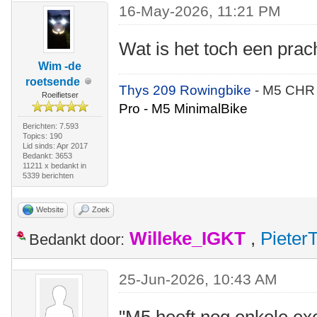
16-May-2026, 11:21 PM
Wat is het toch een prach
Wim -de
roetsende
Thys 209 Rowingbike
- M5 CHR
Roeifietser
Pro - M5 MinimalBike
Berichten: 7.593
Topics: 190
Lid sinds: Apr 2017
Bedankt: 3653
11211 x bedankt in
5339 berichten
Website
Zoek
Willeke_IGKT
,
Pieter
Bedankt door:
25-Jun-2026, 10:43 AM
"M5 heeft nog enkele ex