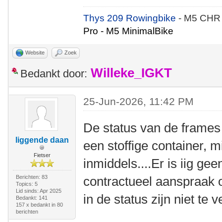
Thys 209 Rowingbike
- M5 CHR
Pro - M5 MinimalBike
Website
Zoek
Willeke_IGKT
Bedankt door:
25-Jun-2026, 11:42 PM
De status van de frames
liggende daan
een stoffige container, 
Fietser
inmiddels....Er is iig gee
Berichten: 83
contractueel aanspraak
Topics: 5
Lid sinds: Apr 2025
in de status zijn niet te 
Bedankt: 141
157 x bedankt in 80
berichten