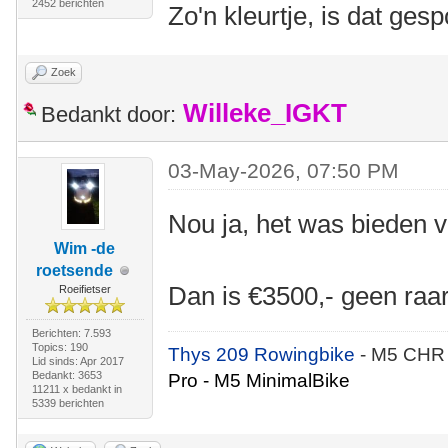
2452 berichten
Zo'n kleurtje, is dat gesp
Zoek
Willeke_IGKT
Bedankt door:
03-May-2026, 07:50 PM
Nou ja, het was bieden 
Wim -de
roetsende
Dan is €3500,- geen raa
Roeifietser
Berichten: 7.593
Topics: 190
Thys 209 Rowingbike
- M5 CHR
Lid sinds: Apr 2017
Bedankt: 3653
Pro - M5 MinimalBike
11211 x bedankt in
5339 berichten