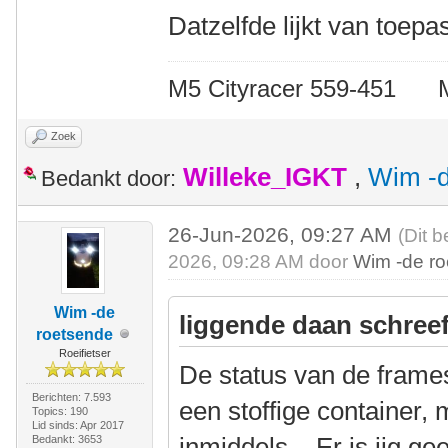
Datzelfde lijkt van toep
M5 Cityracer 559-45
Zoek
Willeke_IGKT
,
Wim -d
Bedankt door:
26-Jun-2026, 09:27 AM
(Dit b
2026, 09:28 AM door
Wim -de r
Wim -de
liggende daan schreef
roetsende
Roeifietser
De status van de frame
Berichten: 7.593
een stoffige container,
Topics: 190
Lid sinds: Apr 2017
inmiddels....Er is iig ge
Bedankt: 3653