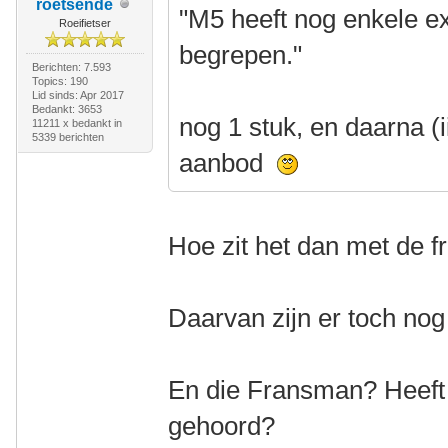
roetsende
"M5 heeft nog enkele e
Roeifietser
begrepen."
Berichten: 7.593
Topics: 190
Lid sinds: Apr 2017
Bedankt: 3653
nog 1 stuk, en daarna (
11211 x bedankt in
5339 berichten
aanbod
Hoe zit het dan met de 
Daarvan zijn er toch nog
En die Fransman? Heeft 
gehoord?