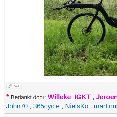
Zoek
Willeke_IGKT
,
Jeroe
Bedankt door:
John70
,
365cycle
,
NielsKo
,
martinu