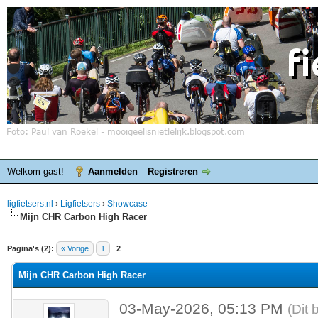
Welkom gast!
Aanmelden
Registreren
ligfietsers.nl
›
Ligfietsers
›
Showcase
Mijn CHR Carbon High Racer
elde waardering is 0
Pagina's (2):
« Vorige
1
2
Mijn CHR Carbon High Racer
03-May-2026, 05:13 PM
(Dit 