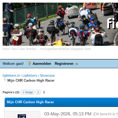
Welkom gast!
Aanmelden
Registreren
ligfietsers.nl
›
Ligfietsers
›
Showcase
Mijn CHR Carbon High Racer
elde waardering is 0
Pagina's (2):
« Vorige
1
2
Mijn CHR Carbon High Racer
03-May-2026, 05:13 PM
(Dit bericht i