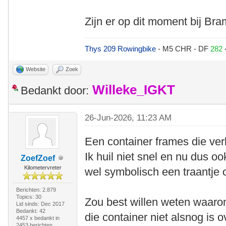
Zijn er op dit moment bij Br
Thys 209 Rowingbike
- M5 CHR - DF
282
Website
Zoek
Willeke_IGKT
Bedankt door:
26-Jun-2026, 11:23 AM
Een container frames die ver
Ik huil niet snel en nu dus oo
ZoefZoef
Kilometervreter
wel symbolisch een traantje 
Berichten: 2.879
Topics: 30
Zou best willen weten waaro
Lid sinds: Dec 2017
Bedankt: 42
die container niet alsnog is
4457 x bedankt in
2453 berichten