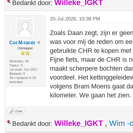
Willeke_IGKT
Bedankt door:
20-Jul-2026, 10:38 PM
Zoals Daan zegt, zijn er ge
was voor mij de reden om e
Cor.M-racer
Opstapper
gebruikte CHR te kopen met e
Fijne fiets, maar de CHR is no
Berichten: 28
Topics: 5
maakt scherpere bochten dan 
Lid sinds: Oct 2017
Bedankt: 8
voordeel. Het kettinggeleidew
36 x bedankt in 20
berichten
volgens Bram Moens gaat da
kilometer. We gaan het zien.
Zoek
Willeke_IGKT
,
Wim -d
Bedankt door: