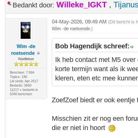
Willeke_IGKT
,
Tijanu
Bedankt door:
04-May-2026, 09:49 AM
(Dit bericht i
Wim -de roetsende
.)
Bob Hagendijk schreef:
Wim -de
roetsende
Ik heb contact met M5 over 
Roeifietser
korte termijn want als ik w
Berichten: 7.594
kleren, eten etc mee kunne
Topics: 190
Lid sinds: Apr 2017
Bedankt: 3660
11217 x bedankt in
5340 berichten
ZoefZoef biedt er ook eentje
Misschien zit er nog een forum
die er niet in hoort