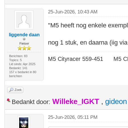
25-Jun-2026, 10:43 AM
"M5 heeft nog enkele exempl
liggende daan
nog 1 stuk, en daarna (iig 
Fietser
Berichten: 83
M5 Cityracer 559-451 M5
Topics: 5
Lid sinds: Apr 2025
Bedankt: 141
157 x bedankt in 80
berichten
Zoek
Willeke_IGKT
,
gideon
Bedankt door:
25-Jun-2026, 05:11 PM