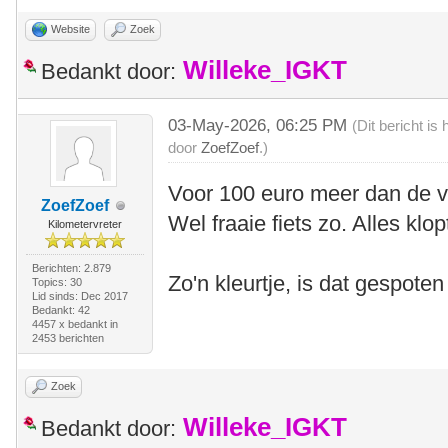
Website
Zoek
Willeke_IGKT
Bedankt door:
03-May-2026, 06:25 PM
(Dit bericht i
door
ZoefZoef
.)
Voor 100 euro meer dan de vr
ZoefZoef
Wel fraaie fiets zo. Alles klo
Kilometervreter
Berichten: 2.879
Zo'n kleurtje, is dat gespoten
Topics: 30
Lid sinds: Dec 2017
Bedankt: 42
4457 x bedankt in
2453 berichten
Zoek
Willeke_IGKT
Bedankt door: