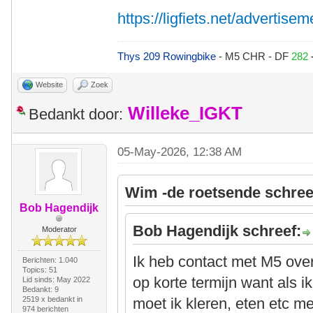
https://ligfiets.net/advertise
Thys 209 Rowingbike
- M5 CHR - DF
282
Website
Zoek
Willeke_IGKT
Bedankt door:
05-May-2026, 12:38 AM
Wim -de roetsende schree
Bob Hagendijk
Bob Hagendijk schreef:
Moderator
Ik heb contact met M5 over
Berichten: 1.040
Topics: 51
op korte termijn want als 
Lid sinds: May 2022
Bedankt: 9
2519 x bedankt in
moet ik kleren, eten etc 
974 berichten