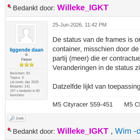
Willeke_IGKT
Bedankt door:
25-Jun-2026, 11:42 PM
De status van de frames is o
container, misschien door de 
liggende daan
partij (meer) die er contrac
Fietser
Veranderingen in de status zi
Berichten: 83
Topics: 5
Lid sinds: Apr 2025
Datzelfde lijkt van toepassi
Bedankt: 141
157 x bedankt in 80
berichten
M5 Cityracer 559-451 M5
Zoek
Willeke_IGKT
,
Wim -d
Bedankt door: