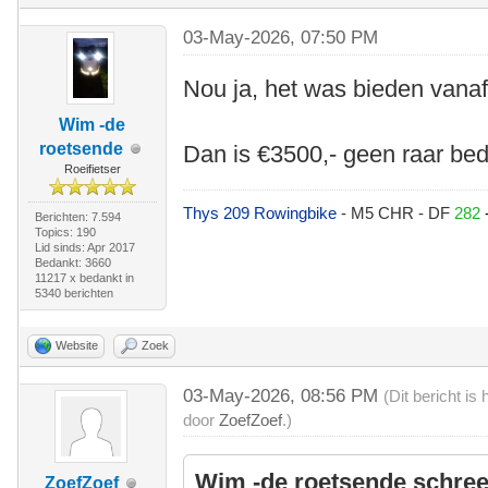
03-May-2026, 07:50 PM
Nou ja, het was bieden vanaf
Wim -de
roetsende
Dan is €3500,- geen raar bed
Roeifietser
Thys 209 Rowingbike
- M5 CHR - DF
282
Berichten: 7.594
Topics: 190
Lid sinds: Apr 2017
Bedankt: 3660
11217 x bedankt in
5340 berichten
Website
Zoek
03-May-2026, 08:56 PM
(Dit bericht i
door
ZoefZoef
.)
Wim -de roetsende schree
ZoefZoef