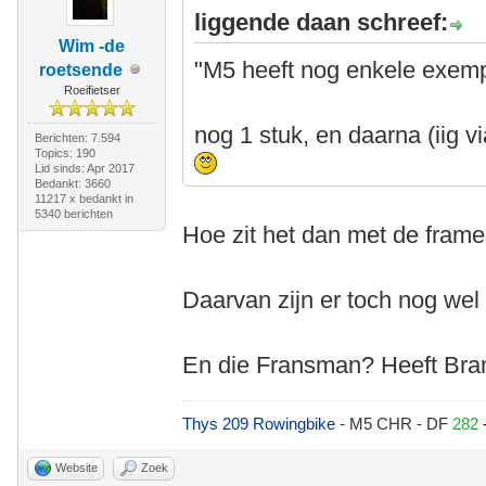
liggende daan schreef:
Wim -de
"M5 heeft nog enkele exemp
roetsende
Roeifietser
nog 1 stuk, en daarna (iig 
Berichten: 7.594
Topics: 190
Lid sinds: Apr 2017
Bedankt: 3660
11217 x bedankt in
5340 berichten
Hoe zit het dan met de fram
Daarvan zijn er toch nog wel 
En die Fransman? Heeft Bram
Thys 209 Rowingbike
- M5 CHR - DF
282
Website
Zoek