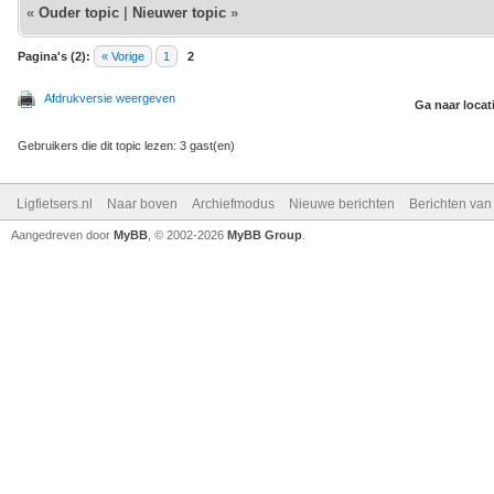
«
Ouder topic
|
Nieuwer topic
»
Pagina's (2):
« Vorige
1
2
Afdrukversie weergeven
Ga naar locat
Gebruikers die dit topic lezen: 3 gast(en)
Ligfietsers.nl
Naar boven
Archiefmodus
Nieuwe berichten
Berichten va
Aangedreven door
MyBB
, © 2002-2026
MyBB Group
.