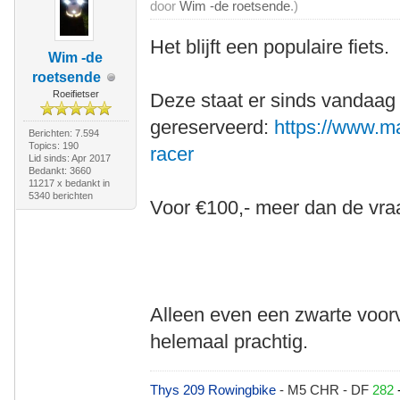
door
Wim -de roetsende
.)
Het blijft een populaire fiets.
Wim -de
roetsende
Roeifietser
Deze staat er sinds vandaag 
gereserveerd:
https://www.mar
Berichten: 7.594
Topics: 190
racer
Lid sinds: Apr 2017
Bedankt: 3660
11217 x bedankt in
5340 berichten
Voor €100,- meer dan de vraa
Alleen even een zwarte voor
helemaal prachtig.
Thys 209 Rowingbike
- M5 CHR - DF
282