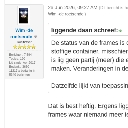
26-Jun-2026, 09:27 AM
(Dit bericht is
Wim -de roetsende
.)
liggende daan schreef:
Wim -de
roetsende
De status van de frames is
Roeifietser
stoffige container, misschie
Berichten: 7.594
is iig geen partij (meer) di
Topics: 190
Lid sinds: Apr 2017
Bedankt: 3660
maken. Veranderingen in de 
11217 x bedankt in
5340 berichten
Datzelfde lijkt van toepass
Dat is best heftig. Ergens li
frames waar niemand meer i