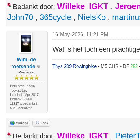
Willeke_IGKT
,
Jeroe
Bedankt door:
John70
,
365cycle
,
NielsKo
,
martinu
16-May-2026, 11:21 PM
Wat is het toch een prachtige 
Wim -de
Thys 209 Rowingbike
- M5 CHR - DF
282
roetsende
Roeifietser
Berichten: 7.594
Topics: 190
Lid sinds: Apr 2017
Bedankt: 3660
11217 x bedankt in
5340 berichten
Website
Zoek
Willeke_IGKT
,
Pieter
Bedankt door: