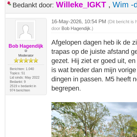
Willeke_IGKT
,
Wim -d
Bedankt door:
16-May-2026, 10:54 PM
(Dit bericht i
door
Bob Hagendijk
.)
Afgelopen dagen heb ik de zi
Bob Hagendijk
trapas op de juiste afstand 
Moderator
gezet. Hij ziet er goed uit, e
is wat breder dan mijn vorig
Berichten: 1.040
Topics: 51
dingen in passen. M5 heeft 
Lid sinds: May 2022
Bedankt: 9
2519 x bedankt in
begrepen.
974 berichten