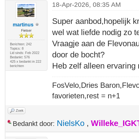
18-Apr-2026, 08:35 AM
Super aanbod,hopelijk kr
martinus
wel wat liefde nodig zo t
Fietser
Vraagje aan de Flevona
Berichten: 242
Topics: 8
door de bocht?
Lid sinds: Feb 2022
Bedankt: 576
425 x bedankt in 222
Heb zelf alleen ervaring
berichten
FosVelo,Dries Baron,Flevo
favorieten,rest = n+1
Zoek
NielsKo
,
Willeke_IGK
Bedankt door: