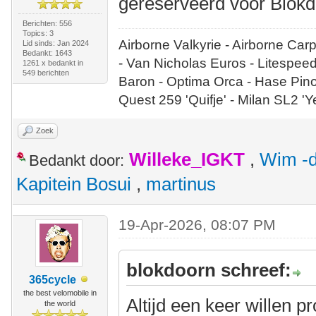
gereserveerd voor Blokd
Berichten: 556
Topics: 3
Airborne Valkyrie - Airborne Car
Lid sinds: Jan 2024
Bedankt: 1643
- Van Nicholas Euros - Litespee
1261 x bedankt in
549 berichten
Baron - Optima Orca - Hase Pin
Quest 259 'Quifje' - Milan SL2 '
Zoek
Willeke_IGKT
,
Wim -d
Bedankt door:
Kapitein Bosui
,
martinus
19-Apr-2026, 08:07 PM
blokdoorn schreef:
365cycle
the best velomobile in
Altijd een keer willen p
the world