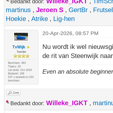
Willeke_IGKT
,
TimSc
Bedankt door:
martinus
,
Jeroen S
,
GertBr
,
Frutsel
Hoekie
,
Atrike
,
Lig-hen
20-Apr-2026, 08:57 PM
Nu wordt ik wel nieuwsgi
TvWijk
Toerder
de rit van Steenwijk naa
Berichten: 363
Topics: 20
Even an absolute beginner
Lid sinds: Oct 2018
Bedankt: 168
537 x bedankt in 233
berichten
Zoek
Willeke_IGKT
,
martin
Bedankt door: