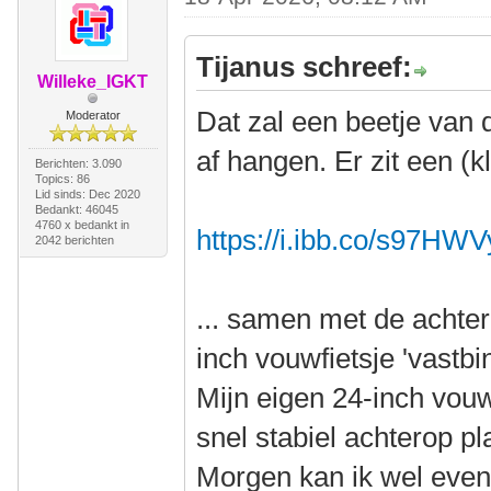
Tijanus schreef:
Willeke_IGKT
Dat zal een beetje van 
Moderator
af hangen. Er zit een (k
Berichten: 3.090
Topics: 86
Lid sinds: Dec 2020
Bedankt: 46045
4760 x bedankt in
https://i.ibb.co/s97HW
2042 berichten
... samen met de achter
inch vouwfietsje 'vastbi
Mijn eigen 24-inch vouwf
snel stabiel achterop p
Morgen kan ik wel even