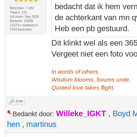
bedacht dat ik hem verm
Berichten: 7.182
Topics: 131
de achterkant van mn qv
Lid sinds: Sep 2020
Bedankt: 15599
12273 x bedankt in
Heb een pb gestuurd.
5763 berichten
Dit klinkt wel als een 3
Vergeet niet een foto vo
In words of others,
Wisdom blooms, forums unite,
Quoted love takes flight.
Zoek
Willeke_IGKT
,
Boyd 
Bedankt door:
hen
,
martinus