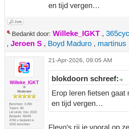
en tijd vergen…
Zoek
Willeke_IGKT
,
365cyc
Bedankt door:
,
Jeroen S
,
Boyd Maduro
,
martinus
21-Apr-2026, 09:05 AM
blokdoorn schreef:
Willeke_IGKT
Erop leren fietsen gaat
Moderator
en tijd vergen…
Berichten: 3.090
Topics: 86
Lid sinds: Dec 2020
Bedankt: 46045
4760 x bedankt in
2042 berichten
Flevo's rij je vooral op 