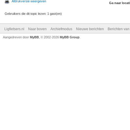
Afdrukversie weergeven
Ga naar locat
Gebruikers die dit topic lezen: 1 gast(en)
Ligfietsers.nl
Naar boven
Archiefmodus
Nieuwe berichten
Berichten va
Aangedreven door
MyBB
, © 2002-2026
MyBB Group
.