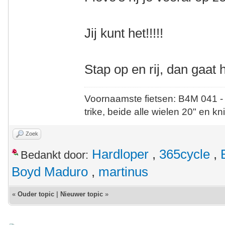
Jij kunt het!!!!!
Stap op en rij, dan gaat 
Voornaamste fietsen: B4M 041 -
trike, beide alle wielen 20" en kn
Zoek
Hardloper
,
365cycle
,
Bedankt door:
Boyd Maduro
,
martinus
«
Ouder topic
|
Nieuwer topic
»