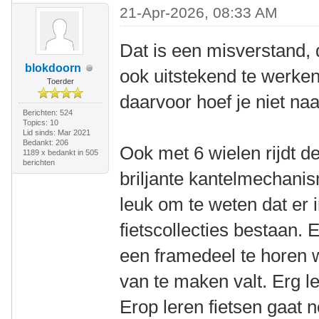
21-Apr-2026, 08:33 AM
Dat is een misverstand, 
blokdoorn
ook uitstekend te werke
Toerder
daarvoor hoef je niet n
Berichten: 524
Topics: 10
Lid sinds: Mar 2021
Bedankt: 206
Ook met 6 wielen rijdt d
1189 x bedankt in 505
berichten
briljante kantelmechanis
leuk om te weten dat er
fietscollecties bestaan. 
een framedeel te horen
van te maken valt. Erg l
Erop leren fietsen gaat 