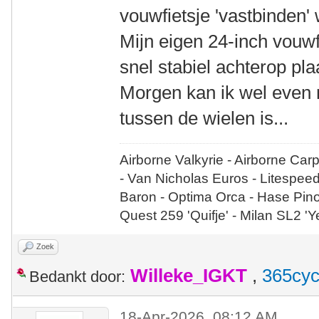
vouwfietsje 'vastbinden' 
Mijn eigen 24-inch vouwfi
snel stabiel achterop pl
Morgen kan ik wel even 
tussen de wielen is...
Airborne Valkyrie - Airborne Car
- Van Nicholas Euros - Litespee
Baron - Optima Orca - Hase Pin
Quest 259 'Quifje' - Milan SL2 '
Zoek
Willeke_IGKT
,
365cyc
Bedankt door:
18-Apr-2026, 08:12 AM