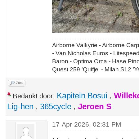
Airborne Valkyrie - Airborne Car
- Van Nicholas Euros - Litespee
Baron - Optima Orca - Hase Pin
Quest 259 'Quifje' - Milan SL2 '
Zoek
Kapitein Bosui
,
Wille
Bedankt door:
Lig-hen
,
365cycle
,
Jeroen S
17-Apr-2026, 02:31 PM