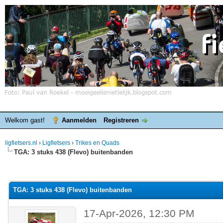
Welkom gast!
Aanmelden
Registreren
ligfietsers.nl
›
Ligfietsers
›
Trikes en Quads
TGA: 3 stuks 438 (Flevo) buitenbanden
elde waardering is 0
TGA: 3 stuks 438 (Flevo) buitenbanden
17-Apr-2026, 12:30 PM