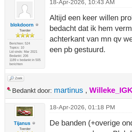
18-Apr-2026, 10:43 AM
Altijd een keer willen pr
blokdoorn
bedacht dat ik hem vermo
Toerder
achterkant van mn qv wel
Berichten: 524
een pb gestuurd.
Topics: 10
Lid sinds: Mar 2021
Bedankt: 206
1189 x bedankt in 505
berichten
Zoek
martinus
,
Willeke_IG
Bedankt door:
18-Apr-2026, 01:18 PM
De banden (+overige ond
Tijanus
Toerder