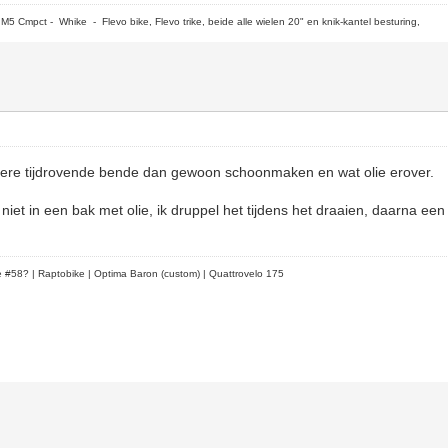
5 Cmpct - Whike - Flevo bike, Flevo trike, beide alle wielen 20" en knik-kantel besturing,
otere tijdrovende bende dan gewoon schoonmaken en wat olie erover.
n niet in een bak met olie, ik druppel het tijdens het draaien, daarna ee
le #58?
| Raptobike | Optima Baron (custom) | Quattrovelo 175