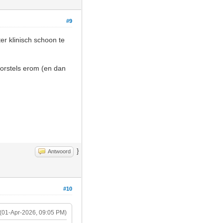
#9
er klinisch schoon te
borstels erom (en dan
}
Antwoord
#10
(01-Apr-2026, 09:05 PM)