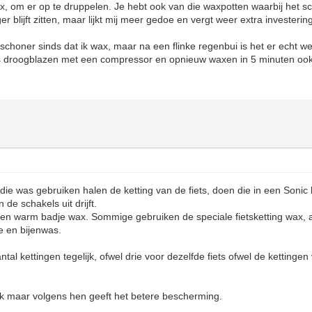
wax, om er op te druppelen. Je hebt ook van die waxpotten waarbij het sc
er blijft zitten, maar lijkt mij meer gedoe en vergt weer extra investerin
l schoner sinds dat ik wax, maar na een flinke regenbui is het er echt we
 is droogblazen met een compressor en opnieuw waxen in 5 minuten ook 
 die was gebruiken halen de ketting van de fiets, doen die in een Sonic
n de schakels uit drijft.
 een warm badje wax. Sommige gebruiken de speciale fietsketting wax,
e en bijenwas.
tal kettingen tegelijk, ofwel drie voor dezelfde fiets ofwel de kettingen
werk maar volgens hen geeft het betere bescherming.