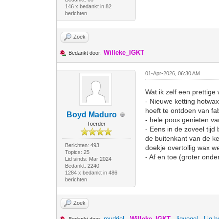
146 x bedankt in 82
berichten
Zoek
Willeke_IGKT
Bedankt door:
01-Apr-2026, 06:30 AM
Wat ik zelf een prettige
- Nieuwe ketting hotwax
hoeft te ontdoen van fab
Boyd Maduro
- hele poos genieten v
Toerder
- Eens in de zoveel tijd
de buitenkant van de ke
Berichten: 493
doekje overtollig wax 
Topics: 25
- Af en toe (groter ond
Lid sinds: Mar 2024
Bedankt: 2240
1284 x bedankt in 486
berichten
Zoek
mvdriel
,
Willeke_IGKT
,
ligvogel
,
Lig-h