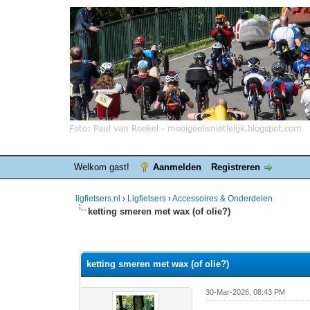
Welkom gast!
Aanmelden
Registreren
ligfietsers.nl
›
Ligfietsers
›
Accessoires & Onderdelen
ketting smeren met wax (of olie?)
0 stemmen - gemiddelde waardering is 0
1
2
3
4
5
ketting smeren met wax (of olie?)
30-Mar-2026, 08:43 PM