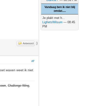
Vandaag ben ik niet blij
omdat.....
Je plakt met h...
LigfietsWilsum
— 08:45
PM
}
Antwoord
#7
oet waxen weet ik niet
town
,
Challenge Wing
,