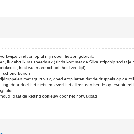
 werkwijze vindt en op al mijn open fietsen gebruik:
en, ik gebruik ms speedwax (sinds kort met de Silva stripchip zodat je 
rieksolie, kost wat maar scheelt heel wat tijd)
an schone benen
 bijdruppelen met squirt wax, goed erop letten dat de druppels op de ro
tting, daar doet het niets en levert het alleen een bende op, eventueel 
weghalen
erhoud) gaat de ketting opnieuw door het hotwaxbad
en