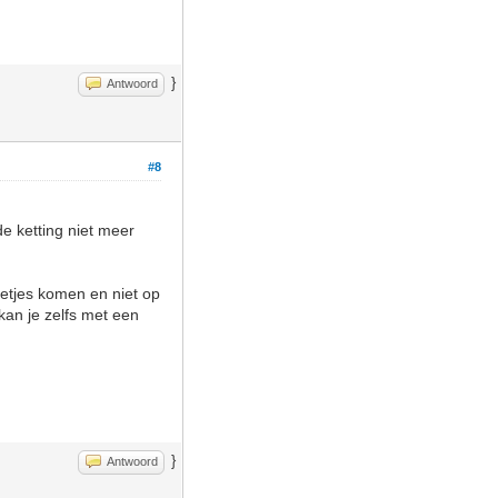
}
Antwoord
#8
de ketting niet meer
lletjes komen en niet op
kan je zelfs met een
}
Antwoord