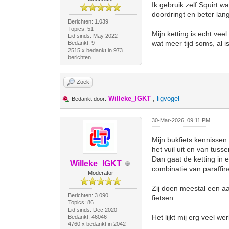
Ik gebruik zelf Squirt 
doordringt en beter lang
Berichten: 1.039
Topics: 51
Mijn ketting is echt vee
Lid sinds: May 2022
wat meer tijd soms, al
Bedankt: 9
2515 x bedankt in 973
berichten
Zoek
Willeke_IGKT
,
ligvogel
Bedankt door:
30-Mar-2026, 09:11 PM
Mijn bukfiets kennissen
het vuil uit en van tusse
Dan gaat de ketting in
Willeke_IGKT
combinatie van paraffin
Moderator
Zij doen meestal een aan
Berichten: 3.090
fietsen.
Topics: 86
Lid sinds: Dec 2020
Het lijkt mij erg veel 
Bedankt: 46046
4760 x bedankt in 2042