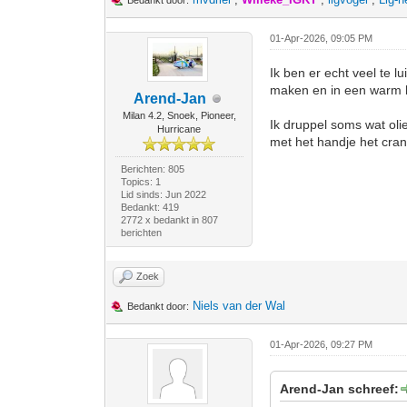
Bedankt door:
01-Apr-2026, 09:05 PM
Ik ben er echt veel te 
maken en in een warm 
Arend-Jan
Milan 4.2, Snoek, Pioneer,
Ik druppel soms wat oli
Hurricane
met het handje het cran
Berichten: 805
Topics: 1
Lid sinds: Jun 2022
Bedankt: 419
2772 x bedankt in 807
berichten
Zoek
Niels van der Wal
Bedankt door:
01-Apr-2026, 09:27 PM
Arend-Jan schreef: