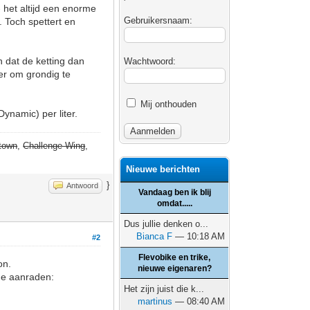
 het altijd een enorme
Gebruikersnaam:
 Toch spettert en
n dat de ketting dan
Wachtwoord:
er om grondig te
Mij onthouden
ynamic) per liter.
town
,
Challenge Wing
,
Nieuwe berichten
}
Antwoord
Vandaag ben ik blij
omdat.....
Dus jullie denken o...
Bianca F
— 10:18 AM
#2
Flevobike en trike,
on.
nieuwe eigenaren?
de aanraden:
Het zijn juist die k...
martinus
— 08:40 AM