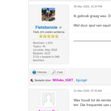
30-Mar-2026, 10:34 PM
Ik gebruik graag wax. D
Wel duur spul van squir
Fietsbennie
Fiets m'n voeten achterna
Berichten: 1.879
Topics: 45
Lid sinds: May 2018
Bedankt: 3123
2715 x bedankt in 989
berichten
Website
Zoek
Willeke_IGKT
,
ligvogel
Bedankt door:
31-Mar-2026, 07:44 AM
Wax houdt tot de eerste
km. Die frequentie van 