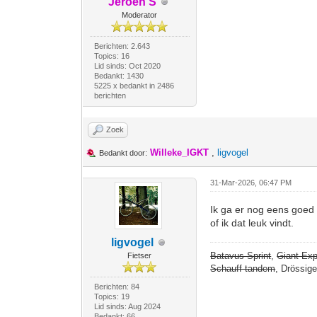
Jeroen S
Moderator
Berichten: 2.643
Topics: 16
Lid sinds: Oct 2020
Bedankt: 1430
5225 x bedankt in 2486
berichten
Zoek
Willeke_IGKT
,
ligvogel
Bedankt door:
31-Mar-2026, 06:47 PM
Ik ga er nog eens goed 
of ik dat leuk vindt.
ligvogel
Batavus Sprint
,
Giant Exp
Fietser
Schauff tandem
, Drössig
Berichten: 84
Topics: 19
Lid sinds: Aug 2024
Bedankt: 66