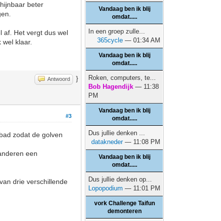
hijnbaar beter
Vandaag ben ik blij
gen.
omdat.....
In een groep zulle...
l af. Het vergt dus wel
365cycle
— 01:34 AM
wel klaar.
Vandaag ben ik blij
omdat.....
Roken, computers, te...
}
Antwoord
Bob Hagendijk
— 11:38
PM
Vandaag ben ik blij
#3
omdat.....
Dus jullie denken ...
 bad zodat de golven
datakneder
— 11:08 PM
 anderen een
Vandaag ben ik blij
omdat.....
Dus jullie denken op...
 van drie verschillende
Lopopodium
— 11:01 PM
vork Challenge Taifun
demonteren