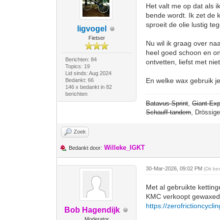
Het valt me op dat als 
bende wordt. Ik zet de 
sproeit de olie lustig t
ligvogel
Fietser
Nu wil ik graag over naa
heel goed schoon en on
Berichten: 84
ontvetten, liefst met ni
Topics: 19
Lid sinds: Aug 2024
En welke wax gebruik je 
Bedankt: 66
146 x bedankt in 82
berichten
Batavus Sprint
,
Giant Exp
Schauff tandem
, Drössig
Zoek
Willeke_IGKT
Bedankt door:
30-Mar-2026, 09:02 PM
(Dit be
Met al gebruikte ketting
KMC verkoopt gewaxed k
https://zerofrictioncycl
Bob Hagendijk
Moderator