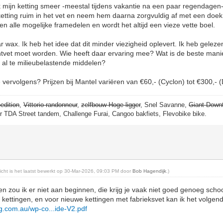
ik mijn ketting smeer -meestal tijdens vakantie na een paar regendagen-
ketting ruim in het vet en neem hem daarna zorgvuldig af met een doek.
egen alle mogelijke framedelen en wordt het altijd een vieze vette boel.
r wax. Ik heb het idee dat dit minder viezigheid oplevert. Ik heb geleze
tvet moet worden. Wie heeft daar ervaring mee? Wat is de beste mani
et al te milieubelastende middelen?
vervolgens? Prijzen bij Mantel variëren van €60,- (Cyclon) tot €300,- (D
edition
,
Vittorio randonneur
,
zelfbouw Hoge ligger
, Snel Savanne,
Giant Down
er TDA Street tandem, Challenge Furai, Cangoo bakfiets, Flevobike bike.
richt is het laatst bewerkt op 30-Mar-2026, 09:03 PM door
Bob Hagendijk
.)
en zou ik er niet aan beginnen, die krijg je vaak niet goed genoeg scho
ettingen, en voor nieuwe kettingen met fabrieksvet kan ik het volgen
ing.com.au/wp-co...ide-V2.pdf