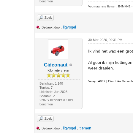
berichten
Voornaamste fietsen: B4M 041 - M
Zoek
ligvogel
Bedankt door:
30-Mar-2026, 09:31 PM
Ik vind het wax een gr
Al gooi ik mijn kettinge
Gideonaut
weer draaien.
Kilometervreter
Velayo #
0
4?
| Flevobike Versati
Berichten: 1.140
Topics: 7
Lid sinds: Jun 2023
Bedankt: 2
2207 x bedankt in 1109
berichten
Zoek
ligvogel
,
tiemen
Bedankt door: