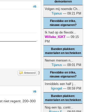
demonteren
#5
Volgen mij noemde Ch...
Tijanus
— 09:21 PM
Flevobike en trike,
nieuwe eigenaren?
Ik had op de flevobi...
Willeke_IGKT
— 09:15
PM
Banden plakken:
materialen en technieken
Nemen mensen n...
Tijanus
— 09:01 PM
}
Flevobike en trike,
Antwoord
nieuwe eigenaren?
Inmiddels een half j...
ligvogel
— 08:59 PM
#6
Banden plakken:
materialen en technieken
et niet regent. 200-300
Nog een tip, contr...
Bianca F
— 08:59 PM