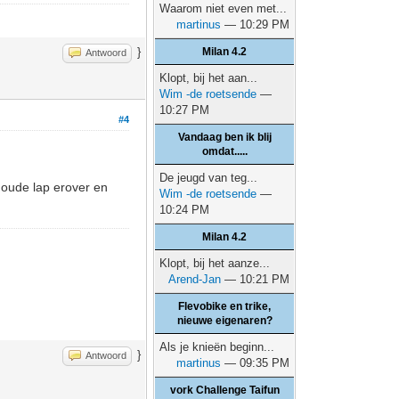
Waarom niet even met...
martinus
— 10:29 PM
}
Milan 4.2
Antwoord
Klopt, bij het aan...
Wim -de roetsende
—
10:27 PM
#4
Vandaag ben ik blij
omdat.....
De jeugd van teg...
n oude lap erover en
Wim -de roetsende
—
10:24 PM
Milan 4.2
Klopt, bij het aanze...
Arend-Jan
— 10:21 PM
Flevobike en trike,
nieuwe eigenaren?
Als je knieën beginn...
}
Antwoord
martinus
— 09:35 PM
vork Challenge Taifun