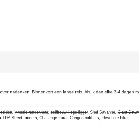
over nadenken. Binnenkort een lange reis. Als ik dan elke 3-4 dagen m
edition
,
Vittorio randonneur
,
zelfbouw Hoge ligger
, Snel Savanne,
Giant Down
er TDA Street tandem, Challenge Furai, Cangoo bakfiets, Flevobike bike.