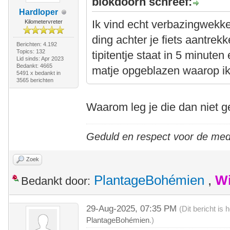
blokdoorn schreef:
Hardloper
Ik vind echt verbazingwekk
Kilometervreter
ding achter je fiets aantrek
Berichten: 4.192
Topics: 132
tipitentje staat in 5 minute
Lid sinds: Apr 2023
Bedankt: 4665
matje opgeblazen waarop ik 
5491 x bedankt in
3565 berichten
Waarom leg je die dan niet 
Geduld en respect voor de me
Zoek
PlantageBohémien
,
Wi
Bedankt door:
29-Aug-2025, 07:35 PM
(Dit bericht is
PlantageBohémien
.)