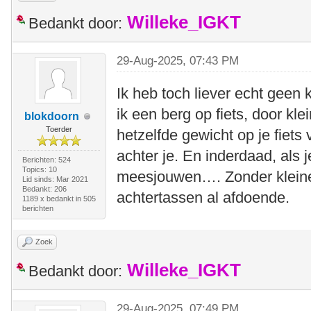
Willeke_IGKT
Bedankt door:
29-Aug-2025, 07:43 PM
Ik heb toch liever echt geen 
ik een berg op fiets, door kl
blokdoorn
Toerder
hetzelfde gewicht op je fiets 
achter je. En inderdaad, als j
Berichten: 524
Topics: 10
meesjouwen…. Zonder kleine 
Lid sinds: Mar 2021
Bedankt: 206
achtertassen al afdoende.
1189 x bedankt in 505
berichten
Zoek
Willeke_IGKT
Bedankt door:
29-Aug-2025, 07:49 PM