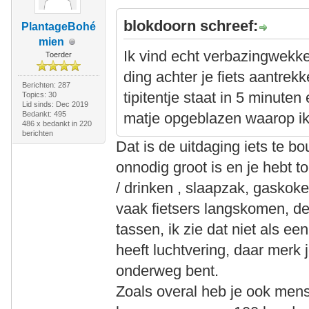
blokdoorn schreef:
PlantageBohé
mien
Ik vind echt verbazingwekk
Toerder
ding achter je fiets aantrek
Berichten: 287
tipitentje staat in 5 minute
Topics: 30
Lid sinds: Dec 2019
Bedankt: 495
matje opgeblazen waarop ik 
486 x bedankt in 220
berichten
Dat is de uitdaging iets te b
onnodig groot is en je hebt t
/ drinken , slaapzak, gaskoke
vaak fietsers langskomen, de
tassen, ik zie dat niet als ee
heeft luchtvering, daar merk 
onderweg bent.
Zoals overal heb je ook mens