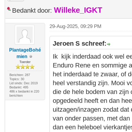
Willeke_IGKT
Bedankt door:
29-Aug-2025, 09:29 PM
Jeroen S schreef:
PlantageBohé
Ik kijk inderdaad ook wel e
mien
Toerder
Enduro Rene en sommige a
het inderdaad te zwaar, of 
Berichten: 287
Topics: 30
heel verstandig zijn. Mooi 
Lid sinds: Dec 2019
Bedankt: 495
die de hele bodem van zijn 
486 x bedankt in 220
berichten
opgedeeld heeft en dan heel 
uitzagen/inzagen zodat dat d
van onder passen, met dan 
dan een heleboel vierkantje