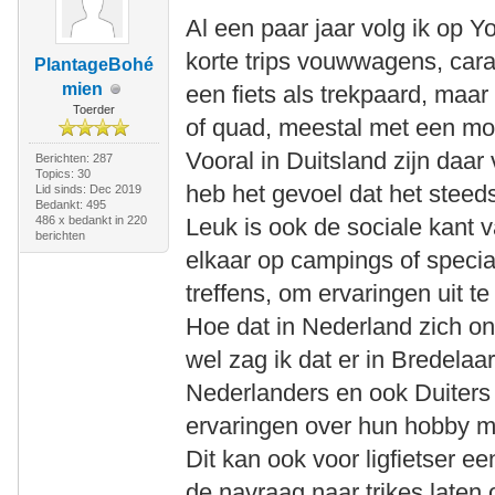
Al een paar jaar volg ik op 
korte trips vouwwagens, car
PlantageBohé
mien
een fiets als trekpaard, maar 
Toerder
of quad, meestal met een mo
Vooral in Duitsland zijn daar
Berichten: 287
Topics: 30
heb het gevoel dat het stee
Lid sinds: Dec 2019
Bedankt: 495
486 x bedankt in 220
Leuk is ook de sociale kant 
berichten
elkaar op campings of speci
treffens, om ervaringen uit te
Hoe dat in Nederland zich ont
wel zag ik dat er in Bredela
Nederlanders en ook Duiter
ervaringen over hun hobby m
Dit kan ook voor ligfietser ee
de navraag naar trikes laten 