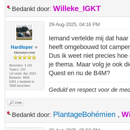
Willeke_IGKT
Bedankt door:
29-Aug-2025, 04:16 PM
Iemand vertelde mij dat haar 
heeft omgebouwd tot camper a
Hardloper
Kilometervreter
Dus ik weet niet precies hoe
je thema. Maar volg je ook 
Berichten: 4.192
Topics: 132
Quest en nu de B4M?
Lid sinds: Apr 2023
Bedankt: 4665
5491 x bedankt in
3565 berichten
Geduld en respect voor de me
Zoek
PlantageBohémien
,
Wi
Bedankt door: