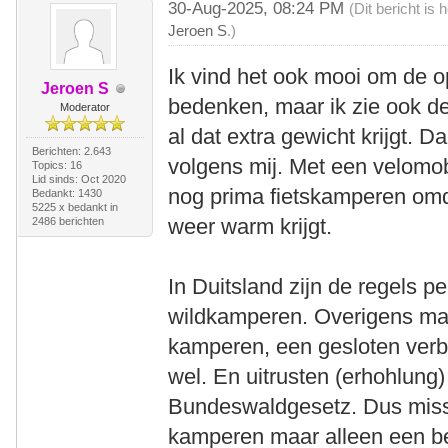
30-Aug-2025, 08:24 PM
(Dit bericht is
Jeroen S
.)
Ik vind het ook mooi om de o
Jeroen S
bedenken, maar ik zie ook de 
Moderator
al dat extra gewicht krijgt. Da
Berichten: 2.643
volgens mij. Met een velomob
Topics: 16
Lid sinds: Oct 2020
nog prima fietskamperen omd
Bedankt: 1430
5225 x bedankt in
weer warm krijgt.
2486 berichten
In Duitsland zijn de regels 
wildkamperen. Overigens mag 
kamperen, een gesloten verb
wel. En uitrusten (erhohlung) 
Bundeswaldgesetz. Dus missc
kamperen maar alleen een bee