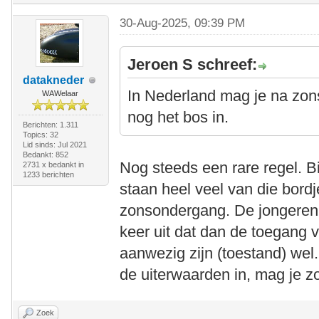
30-Aug-2025, 09:39 PM
Jeroen S schreef:
datakneder
In Nederland mag je na zo
WAWelaar
nog het bos in.
Berichten: 1.311
Topics: 32
Lid sinds: Jul 2021
Bedankt: 852
Nog steeds een rare regel. B
2731 x bedankt in
1233 berichten
staan heel veel van die bord
zonsondergang. De jongeren, 
keer uit dat dan de toegang 
aanwezig zijn (toestand) we
de uiterwaarden in, mag je zo 
Zoek