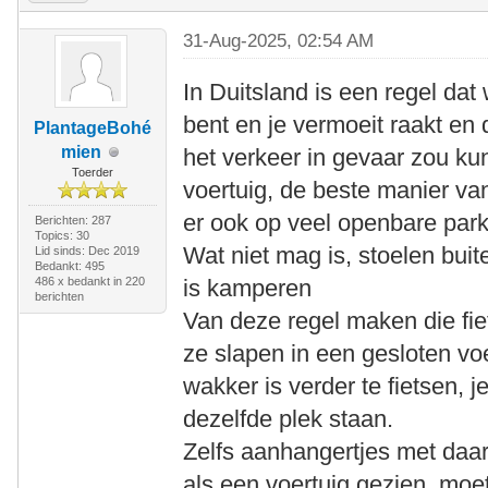
31-Aug-2025, 02:54 AM
In Duitsland is een regel da
bent en je vermoeit raakt en
PlantageBohé
mien
het verkeer in gevaar zou ku
Toerder
voertuig, de beste manier va
er ook op veel openbare par
Berichten: 287
Topics: 30
Wat niet mag is, stoelen buit
Lid sinds: Dec 2019
Bedankt: 495
486 x bedankt in 220
is kamperen
berichten
Van deze regel maken die fie
ze slapen in een gesloten v
wakker is verder te fietsen, 
dezelfde plek staan.
Zelfs aanhangertjes met daar
als een voertuig gezien, moet