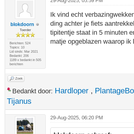
29-Aug-2025, 05:59 PM
Ik vind echt verbazingwekke
ding achter je fiets aantrekk
blokdoorn
Toerder
tipitentje staat in 5 minuten
matje opgeblazen waarop ik l
Berichten: 524
Topics: 10
Lid sinds: Mar 2021
Bedankt: 206
1189 x bedankt in 505
berichten
Zoek
Hardloper
,
PlantageB
Bedankt door:
Tijanus
29-Aug-2025, 06:20 PM