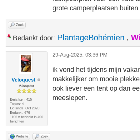
grote camperplaatsen buiten
Zoek
PlantageBohémien
,
Wi
Bedankt door:
29-Aug-2025, 03:36 PM
ik vond het tijdens mijn vakan
makkelijker om mooie plekken
Veloquest
Valsspeler
ook liever een tent op dan 
meeslepen.
Berichten: 415
Topics: 4
Lid sinds: Oct 2020
Bedankt: 676
1106 x bedankt in 406
berichten
Website
Zoek