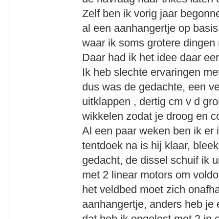
Zelf ben ik vorig jaar begon
al een aanhangertje op basis 
waar ik soms grotere dingen
Daar had ik het idee daar e
Ik heb slechte ervaringen met
dus was de gedachte, een v
uitklappen , dertig cm v d g
wikkelen zodat je droog en c
Al een paar weken ben ik er 
tentdoek na is hij klaar, blee
gedacht, de dissel schuif ik 
met 2 linear motors om voldo
het veldbed moet zich onafh
aanhangertje, anders heb je 
dat heb ik opgelost met 2 in