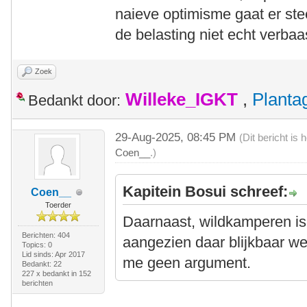
naieve optimisme gaat er ste
de belasting niet echt verbaa
Zoek
Willeke_IGKT
,
Plant
Bedankt door:
29-Aug-2025, 08:45 PM
(Dit bericht is
Coen__
.)
Kapitein Bosui schreef:
Coen__
Toerder
Daarnaast, wildkamperen is
Berichten: 404
aangezien daar blijkbaar wel
Topics: 0
Lid sinds: Apr 2017
me geen argument.
Bedankt: 22
227 x bedankt in 152
berichten