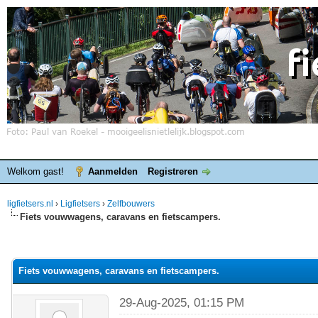
Welkom gast!
Aanmelden
Registreren
ligfietsers.nl
›
Ligfietsers
›
Zelfbouwers
Fiets vouwwagens, caravans en fietscampers.
elde waardering is 0
Fiets vouwwagens, caravans en fietscampers.
29-Aug-2025, 01:15 PM