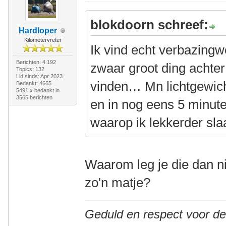
blokdoorn schreef:
Hardloper
Kilometervreter
Ik vind echt verbazing
Berichten: 4.192
zwaar groot ding achter 
Topics: 132
Lid sinds: Apr 2023
vinden… Mn lichtgewicht
Bedankt: 4665
5491 x bedankt in
3565 berichten
en in nog eens 5 minut
waarop ik lekkerder sla
Waarom leg je die dan n
zo'n matje?
Geduld en respect voor d