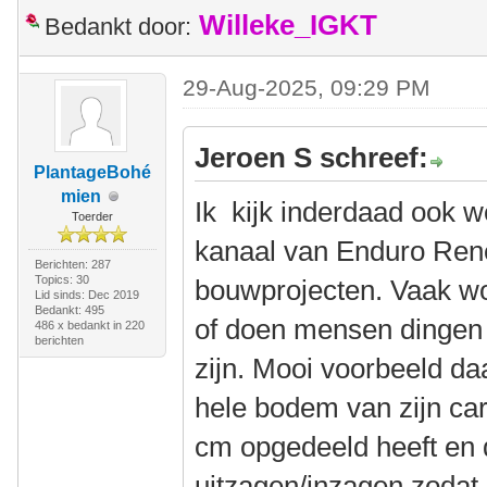
Willeke_IGKT
Bedankt door:
29-Aug-2025, 09:29 PM
Jeroen S schreef:
PlantageBohé
mien
Ik kijk inderdaad ook w
Toerder
kanaal van Enduro Re
Berichten: 287
Topics: 30
bouwprojecten. Vaak wo
Lid sinds: Dec 2019
Bedankt: 495
of doen mensen dingen d
486 x bedankt in 220
berichten
zijn. Mooi voorbeeld da
hele bodem van zijn car
cm opgedeeld heeft en d
uitzagen/inzagen zodat 