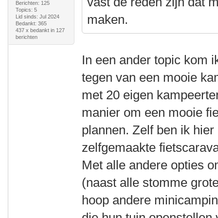
vast de reden zijn dat 
Berichten: 125
Topics: 5
maken.
Lid sinds: Jul 2024
Bedankt: 365
437 x bedankt in 127
berichten
In een ander topic kom i
tegen van een mooie kam
met 20 eigen kampeerterr
manier om een mooie fie
plannen. Zelf ben ik hie
zelfgemaakte fietscara
Met alle andere opties 
(naast alle stomme grot
hoop andere minicampi
die hun tuin openstellen 