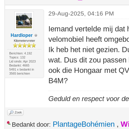
29-Aug-2025, 04:16 PM
Iemand vertelde mij dat 
Hardloper
velomobiel heeft omgebo
Kilometervreter
Ik heb het niet gezien. D
Berichten: 4.192
Topics: 132
wat. Dus dit zou passen 
Lid sinds: Apr 2023
Bedankt: 4665
ook die Hongaar met QV
5491 x bedankt in
3565 berichten
B4M?
Geduld en respect voor d
Zoek
PlantageBohémien
,
Wi
Bedankt door: