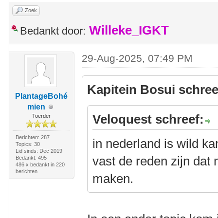
Zoek
Willeke_IGKT
Bedankt door:
29-Aug-2025, 07:49 PM
Kapitein Bosui schree
PlantageBohé
mien
Veloquest schreef:
Toerder
Berichten: 287
in nederland is wild k
Topics: 30
Lid sinds: Dec 2019
vast de reden zijn dat
Bedankt: 495
486 x bedankt in 220
berichten
maken.