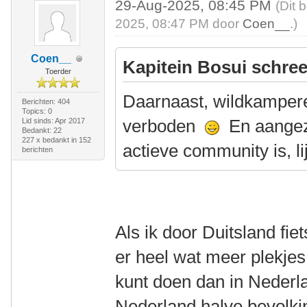
29-Aug-2025, 08:45 PM
(Dit 
2025, 08:47 PM door
Coen__
.)
Coen__
Kapitein Bosui schree
Toerder
Daarnaast, wildkampere
Berichten: 404
Topics: 0
verboden
En aangezi
Lid sinds: Apr 2017
Bedankt: 22
227 x bedankt in 152
actieve community is, l
berichten
Als ik door Duitsland fiet
er heel wat meer plekjes
kunt doen dan in Nederl
Nederland halve bevolki