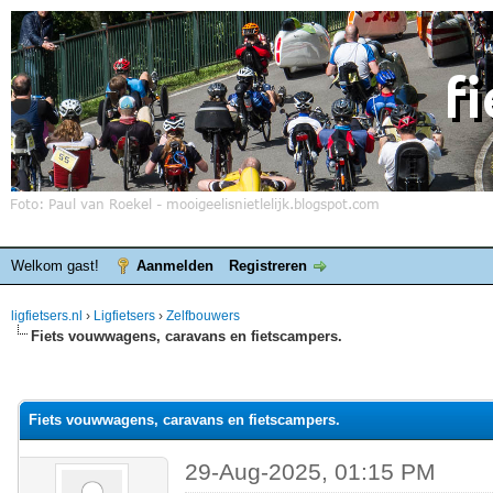
Welkom gast!
Aanmelden
Registreren
ligfietsers.nl
›
Ligfietsers
›
Zelfbouwers
Fiets vouwwagens, caravans en fietscampers.
elde waardering is 0
Fiets vouwwagens, caravans en fietscampers.
29-Aug-2025, 01:15 PM