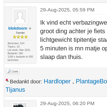
29-Aug-2025, 05:59 PM
Ik vind echt verbazing
blokdoorn
groot ding achter je fie
Toerder
lichtgewicht tipitentje s
Berichten: 524
5 minuten is mn matje o
Topics: 10
Lid sinds: Mar 2021
Bedankt: 206
slaap dan thuis.
1189 x bedankt in 505
berichten
Zoek
Hardloper
,
PlantageB
Bedankt door:
Tijanus
29-Aug-2025, 06:20 PM