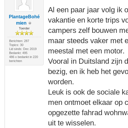
Al een paar jaar volg ik
PlantageBohé
vakantie en korte trips
mien
campers zelf bouwen met 
Toerder
maar steeds vaker met een
Berichten: 287
Topics: 30
meestal met een motor.
Lid sinds: Dec 2019
Bedankt: 495
486 x bedankt in 220
Vooral in Duitsland zijn
berichten
bezig, en ik heb het gev
worden.
Leuk is ook de sociale k
men ontmoet elkaar op c
opgezette fahrad wohnwa
uit te wisselen.