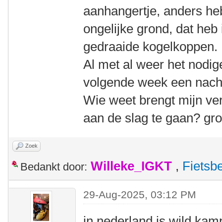
aanhangertje, anders he
ongelijke grond, dat heb 
gedraaide kogelkoppen.
Al met al weer het nodig
volgende week een nacht
Wie weet brengt mijn ve
aan de slag te gaan? gr
Zoek
Willeke_IGKT
,
Fietsb
Bedankt door:
29-Aug-2025, 03:12 PM
in nederland is wild kam