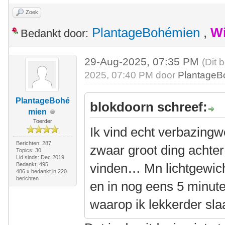
Zoek
PlantageBohémien
,
Wi
Bedankt door:
29-Aug-2025, 07:35 PM
(Dit 
2025, 07:40 PM door
PlantageB
PlantageBohé
blokdoorn schreef:
mien
Toerder
Ik vind echt verbazing
Berichten: 287
zwaar groot ding achter 
Topics: 30
Lid sinds: Dec 2019
vinden… Mn lichtgewicht
Bedankt: 495
486 x bedankt in 220
berichten
en in nog eens 5 minut
waarop ik lekkerder sla