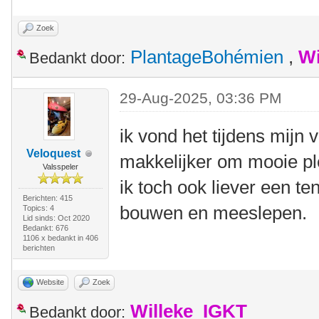
Zoek
PlantageBohémien
,
Wi
Bedankt door:
29-Aug-2025, 03:36 PM
ik vond het tijdens mijn v
Veloquest
makkelijker om mooie ple
Valsspeler
ik toch ook liever een t
Berichten: 415
bouwen en meeslepen.
Topics: 4
Lid sinds: Oct 2020
Bedankt: 676
1106 x bedankt in 406
berichten
Website
Zoek
Willeke_IGKT
Bedankt door: