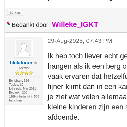
Zoek
Willeke_IGKT
Bedankt door:
29-Aug-2025, 07:43 PM
Ik heb toch liever echt g
blokdoorn
hangen als ik een berg op
Toerder
vaak ervaren dat hetzelfd
Berichten: 524
fijner klimt dan in een ka
Topics: 10
Lid sinds: Mar 2021
Bedankt: 206
je ziet wat velen allem
1189 x bedankt in 505
berichten
kleine kinderen zijn een 
afdoende.