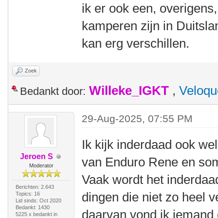
ik er ook een, overigen
kamperen zijn in Duitsla
kan erg verschillen.
Zoek
Willeke_IGKT
,
Veloqu
Bedankt door:
29-Aug-2025, 07:55 PM
Ik kijk inderdaad ook we
Jeroen S
van Enduro Rene en so
Moderator
Vaak wordt het inderdaa
Berichten: 2.643
dingen die niet zo heel v
Topics: 16
Lid sinds: Oct 2020
Bedankt: 1430
daarvan vond ik iemand 
5225 x bedankt in