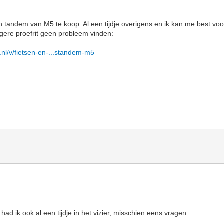
en tandem van M5 te koop. Al een tijdje overigens en ik kan me best voo
gere proefrit geen probleem vinden:
.nl/v/fietsen-en-...standem-m5
ad ik ook al een tijdje in het vizier, misschien eens vragen.