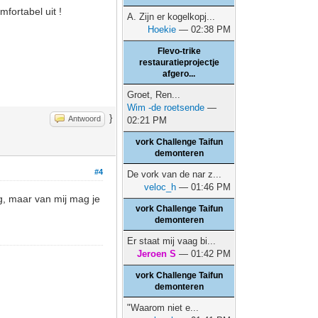
mfortabel uit !
A. Zijn er kogelkopj...
Hoekie
— 02:38 PM
Flevo-trike
restauratieprojectje
afgero...
Groet, Ren...
Wim -de roetsende
—
}
Antwoord
02:21 PM
vork Challenge Taifun
demonteren
#4
De vork van de nar z...
veloc_h
— 01:46 PM
ng, maar van mij mag je
vork Challenge Taifun
demonteren
Er staat mij vaag bi...
Jeroen S
— 01:42 PM
vork Challenge Taifun
demonteren
"Waarom niet e...