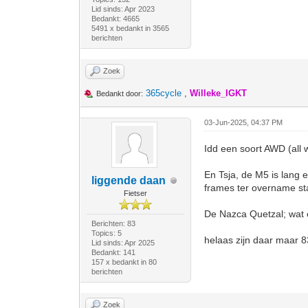
Lid sinds: Apr 2023
Bedankt: 4665
5491 x bedankt in 3565
berichten
Zoek
365cycle
,
Willeke_IGKT
Bedankt door:
03-Jun-2025, 04:37 PM
Idd een soort AWD (all w
En Tsja, de M5 is lang 
liggende daan
frames ter overname st
Fietser
De Nazca Quetzal; wat 
Berichten: 83
Topics: 5
helaas zijn daar maar 83
Lid sinds: Apr 2025
Bedankt: 141
157 x bedankt in 80
berichten
Zoek