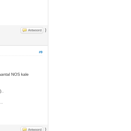
}
Antwoord
#9
 aantal NOS kale
)..
..
}
Antwoord