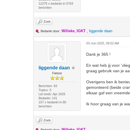
12275 x bedankt in 5763
berichten
Zoek
Willeke_IGKT
,
liggende daan
Bedankt door:
03-Jun-2025, 09:52 AM
Dank je 365 !
En wat heb jij voor 'vl
liggende daan
graag gebruik van je a
Fietser
Overigens ben ik benieu
Berichten: 83
gemonteerd (beide crank
Topics: 5
elkaar gaf een vreemde 
Lid sinds: Apr 2025
Bedankt: 141
157 x bedankt in 80
Ik hoor graag van je wan
berichten
Zoek
Willeke_IGKT
Bedankt door: