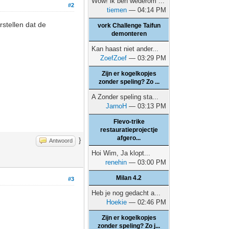
Wow! ik ben wederom ...
#2
tiemen
— 04:14 PM
rstellen dat de
vork Challenge Taifun
demonteren
Kan haast niet ander...
ZoefZoef
— 03:29 PM
Zijn er kogelkopjes
zonder speling? Zo ...
A Zonder speling sta...
JarnoH
— 03:13 PM
Flevo-trike
restauratieprojectje
afgero...
}
Antwoord
Hoi Wim, Ja klopt...
renehin
— 03:00 PM
Milan 4.2
#3
Heb je nog gedacht a...
Hoekie
— 02:46 PM
Zijn er kogelkopjes
zonder speling? Zo j...