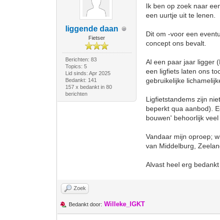
Ik ben op zoek naar een
een uurtje uit te lenen.
liggende daan
Dit om -voor een event
Fietser
concept ons bevalt.
Berichten: 83
Al een paar jaar ligger
Topics: 5
een ligfiets laten ons 
Lid sinds: Apr 2025
gebruikelijke lichameli
Bedankt: 141
157 x bedankt in 80
berichten
Ligfietstandems zijn ni
beperkt qua aanbod). Een
bouwen' behoorlijk veel (
Vandaar mijn oproep; wie
van Middelburg, Zeeland
Alvast heel erg bedankt 
Zoek
Willeke_IGKT
Bedankt door: