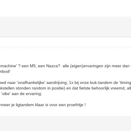
iegmachine' ? een M5, een Nazca? alle (eigen)ervaringen zijn meer da
anbod!
wd naar 'onafhankelijke' aandrijving; 1x bij onze buk-tandem de 'timing
stellen stonden random in positie) en dat fietste behoorlijk vreemd, all
'vibe' aan de ervaring.
neer je ligtandem klaar is voor een proefritje !