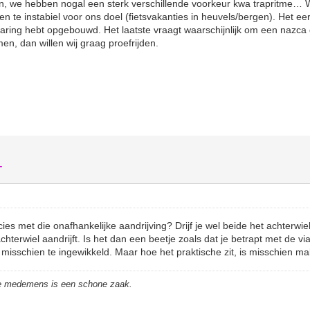
en, we hebben nogal een sterk verschillende voorkeur kwa trapritme…
n te instabiel voor ons doel (fietsvakanties in heuvels/bergen). Het eers
aring hebt opgebouwd. Het laatste vraagt waarschijnlijk om een nazca 
n, dan willen wij graag proefrijden.
T
ecies met die onafhankelijke aandrijving? Drijf je wel beide het achterwi
achterwiel aandrijft. Is het dan een beetje zoals dat je betrapt met de vi
misschien te ingewikkeld. Maar hoe het praktische zit, is misschien makk
de medemens is een schone zaak.