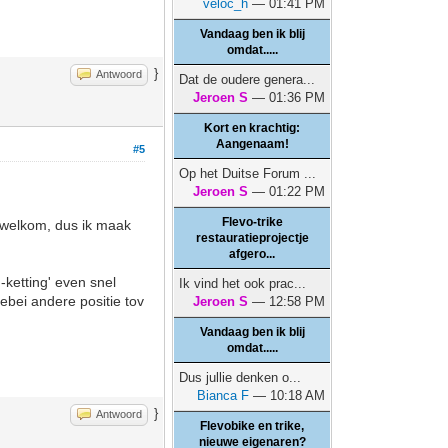
veloc_h
— 01:41 PM
Vandaag ben ik blij
omdat.....
}
Antwoord
Dat de oudere genera...
Jeroen S
— 01:36 PM
Kort en krachtig:
Aangenaam!
#5
Op het Duitse Forum ...
Jeroen S
— 01:22 PM
Flevo-trike
n welkom, dus ik maak
restauratieprojectje
afgero...
-ketting' even snel
Ik vind het ook prac...
ebei andere positie tov
Jeroen S
— 12:58 PM
Vandaag ben ik blij
omdat.....
Dus jullie denken o...
Bianca F
— 10:18 AM
}
Antwoord
Flevobike en trike,
nieuwe eigenaren?