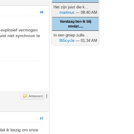
Het zijn juist die k...
martinus
— 08:40 AM
#6
Vandaag ben ik blij
omdat.....
s explosief vermogen
In een groep zulle...
uist niet synchroon te
365cycle
— 01:34 AM
}
Antwoord
#7
 dat ik bezig om onze