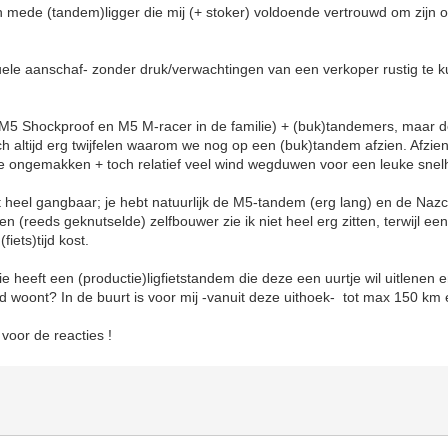
 mede (tandem)ligger die mij (+ stoker) voldoende vertrouwd om zijn o
uele aanschaf- zonder druk/verwachtingen van een verkoper rustig te k
 (M5 Shockproof en M5 M-racer in de familie) + (buk)tandemers, maar 
toch altijd erg twijfelen waarom we nog op een (buk)tandem afzien. Afzie
jke ongemakken + toch relatief veel wind wegduwen voor een leuke snel
et heel gangbaar; je hebt natuurlijk de M5-tandem (erg lang) en de Naz
 (reeds geknutselde) zelfbouwer zie ik niet heel erg zitten, terwijl een
fiets)tijd kost.
 heeft een (productie)ligfietstandem die deze een uurtje wil uitlenen e
 woont? In de buurt is voor mij -vanuit deze uithoek- tot max 150 km e
voor de reacties !