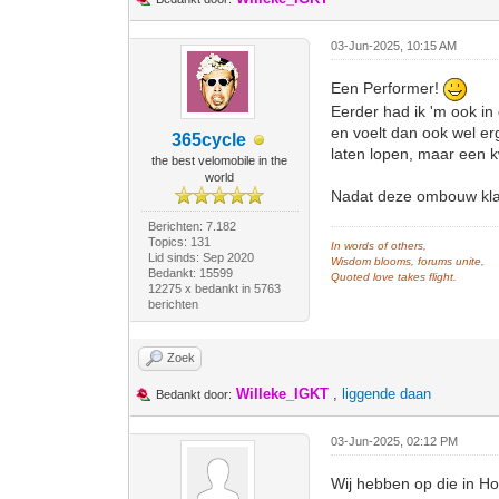
03-Jun-2025, 10:15 AM
Een Performer!
Eerder had ik 'm ook in
en voelt dan ook wel er
365cycle
laten lopen, maar een k
the best velomobile in the
world
Nadat deze ombouw klaa
Berichten: 7.182
Topics: 131
In words of others,
Lid sinds: Sep 2020
Wisdom blooms, forums unite,
Bedankt: 15599
Quoted love takes flight.
12275 x bedankt in 5763
berichten
Zoek
Willeke_IGKT
,
liggende daan
Bedankt door:
03-Jun-2025, 02:12 PM
Wij hebben op die in Ho