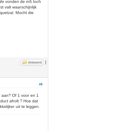
 We vonden de m5 toch
t valt waarschijnlijk
quetzal. Mocht die
}
Antwoord
#8
el aan? Of 1 voor en 1
aduct afrolt ? Hoe dat
elijker uit te leggen.