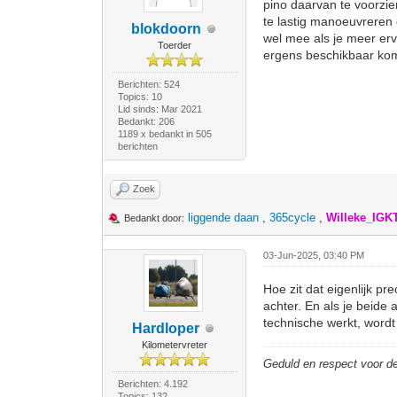
pino daarvan te voorzi
te lastig manoeuvreren e
blokdoorn
wel mee als je meer erv
Toerder
ergens beschikbaar kome
Berichten: 524
Topics: 10
Lid sinds: Mar 2021
Bedankt: 206
1189 x bedankt in 505
berichten
Zoek
liggende daan
,
365cycle
,
Willeke_IGK
Bedankt door:
03-Jun-2025, 03:40 PM
Hoe zit dat eigenlijk pr
achter. En als je beide 
technische werkt, wordt 
Hardloper
Kilometervreter
Geduld en respect voor 
Berichten: 4.192
Topics: 132