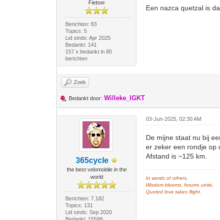
Fietser
Een nazca quetzal is dan
Berichten: 83
Topics: 5
Lid sinds: Apr 2025
Bedankt: 141
157 x bedankt in 80
berichten
Zoek
Willeke_IGKT
Bedankt door:
03-Jun-2025, 02:30 AM
De mijne staat nu bij e
er zeker een rondje op
Afstand is ~125 km.
365cycle
the best velomobile in the
world
In words of others,
Wisdom blooms, forums unite,
Quoted love takes flight.
Berichten: 7.182
Topics: 131
Lid sinds: Sep 2020
Bedankt: 15599