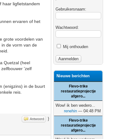
f haar ligfietstandem
Gebruikersnaam:
unnen ervaren of het
Wachtwoord:
de grote voordelen van
n in de vorm van de
Mij onthouden
heid.
ca Quetzal (heel
 zelfbouwer 'zelf
Nieuwe berichten
n (enigzins) in de buurt
Flevo-trike
restauratieprojectje
nkele reis.
afgero...
Wow! ik ben wedero...
renehin
— 04:48 PM
}
Antwoord
Flevo-trike
restauratieprojectje
afgero...