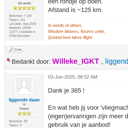
een rondje op doen.
the world
Afstand is ~125 km.
Berichten: 7.184
Topics: 131
Lid sinds: Sep 2020
In words of others,
Bedankt: 15599
Wisdom blooms, forums unite,
12277 x bedankt in
5765 berichten
Quoted love takes flight.
Zoek
Willeke_IGKT
,
liggen
Bedankt door:
03-Jun-2025, 09:52 AM
Dank je 365 !
liggende daan
En wat heb jij voor 'vliegma
Fietser
(eigen)ervaringen zijn meer
Berichten: 83
gebruik van je aanbod!
Topics: 5