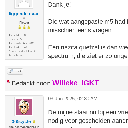
Dank je!
liggende daan
Die wat aangepaste m5 had ik 
Fietser
misschien eens vragen.
Berichten: 83
Topics: 5
Lid sinds: Apr 2025
Een nazca quetzal is dan wee
Bedankt: 141
157 x bedankt in 80
spectrum; die ziet er zo ongel
berichten
Zoek
Willeke_IGKT
Bedankt door:
03-Jun-2025, 02:30 AM
De mijne staat nu bij een vri
nodig voor gescheiden aandri
365cycle
the best velomobile in