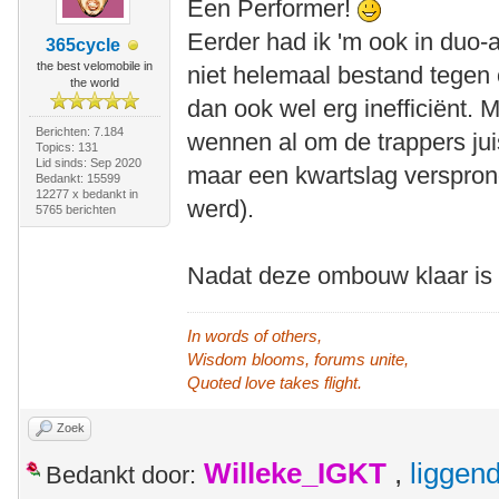
Een Performer!
Eerder had ik 'm ook in duo-aa
365cycle
the best velomobile in
niet helemaal bestand tegen
the world
dan ook wel erg inefficiënt. 
Berichten: 7.184
wennen al om de trappers juis
Topics: 131
Lid sinds: Sep 2020
maar een kwartslag verspron
Bedankt: 15599
12277 x bedankt in
werd).
5765 berichten
Nadat deze ombouw klaar is 
In words of others,
Wisdom blooms, forums unite,
Quoted love takes flight.
Zoek
Willeke_IGKT
,
liggen
Bedankt door: