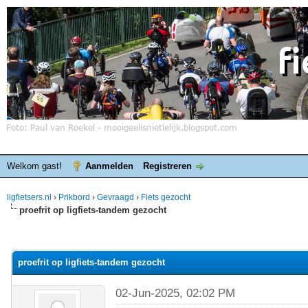
Welkom gast!
Aanmelden
Registreren
ligfietsers.nl
›
Prikbord
›
Gevraagd
›
Fiets gezocht
proefrit op ligfiets-tandem gezocht
elde waardering is 0
proefrit op ligfiets-tandem gezocht
02-Jun-2025, 02:02 PM