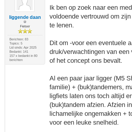
Ik ben op zoek naar een mede
voldoende vertrouwd om zijn o
liggende daan
te lenen.
Fietser
Berichten: 83
Dit om -voor een eventuele 
Topics: 5
Lid sinds: Apr 2025
druk/verwachtingen van een 
Bedankt: 141
157 x bedankt in 80
of het concept ons bevalt.
berichten
Al een paar jaar ligger (M5 
familie) + (buk)tandemers, m
ligfiets laten ons toch altij
(buk)tandem afzien. Afzien i
lichamelijke ongemakken + t
voor een leuke snelheid.