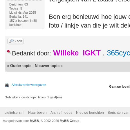
Berichten: 83
Topics: 5
Lid sinds: Apr 2025
Ben erg benieuwd hoe jouw cr
Bedankt: 141
157 x bedankt in 80
foto / linkje van die je wilt de
berichten
Zoek
Willeke_IGKT
,
365cyc
Bedankt door:
«
Ouder topic
|
Nieuwer topic
»
Afdrukversie weergeven
Ga naar locat
Gebruikers die dit topic lezen: 1 gast(en)
Ligfietsers.nl
Naar boven
Archiefmodus
Nieuwe berichten
Berichten va
Aangedreven door
MyBB
, © 2002-2026
MyBB Group
.