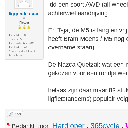
Idd een soort AWD (all wheel 
achterwiel aandrijving.
liggende daan
Fietser
En Tsja, de M5 is lang en vri
Berichten: 83
heeft Bram Moens / M5 nog e
Topics: 5
Lid sinds: Apr 2025
overname staan).
Bedankt: 141
157 x bedankt in 80
berichten
De Nazca Quetzal; wat een m
gekozen voor een rondje were
helaas zijn daar maar 83 stuk
ligfietstandems) populair volg
Zoek
Hardloper
,
365cycle
,
Bedankt door: