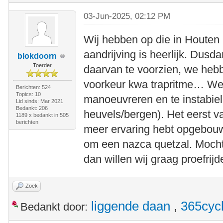
03-Jun-2025, 02:12 PM
Wij hebben op die in Houten 
aandrijving is heerlijk. Dusd
blokdoorn
Toerder
daarvan te voorzien, we hebb
voorkeur kwa trapritme… We 
Berichten: 524
Topics: 10
manoeuvreren en te instabiel 
Lid sinds: Mar 2021
Bedankt: 206
heuvels/bergen). Het eerst va
1189 x bedankt in 505
berichten
meer ervaring hebt opgebouwd
om een nazca quetzal. Mocht
dan willen wij graag proefrijd
Zoek
liggende daan
,
365cyc
Bedankt door: