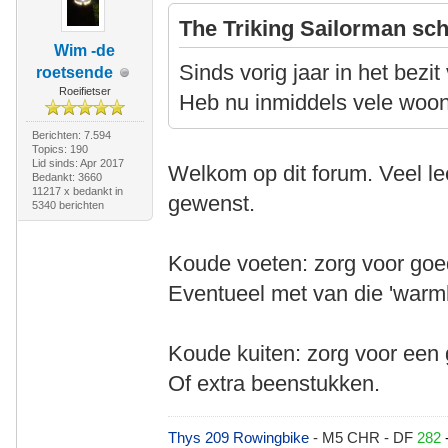
The Triking Sailorman sch
Wim -de
Sinds vorig jaar in het bezi
roetsende
Roeifietser
Heb nu inmiddels vele woonw
Berichten: 7.594
Topics: 190
Lid sinds: Apr 2017
Welkom op dit forum. Veel lee
Bedankt: 3660
11217 x bedankt in
gewenst.
5340 berichten
Koude voeten: zorg voor go
Eventueel met van die 'warm
Koude kuiten: zorg voor een
Of extra beenstukken.
Thys 209 Rowingbike
- M5 CHR - DF
282