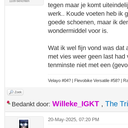
1109 berichten
tegen maar je komt uiteindel
werk.. Koude voeten heb ik g
goede schoenen, maar ik den
wondermiddel voor is.
Wat ik wel fijn vond was dat 
met vies weer geen last had 
tenminste niet met een (gevo
Velayo #
0
4?
| Flevobike Versatile #58?
| Ra
Zoek
Willeke_IGKT
,
The Tr
Bedankt door:
20-May-2025, 07:20 PM