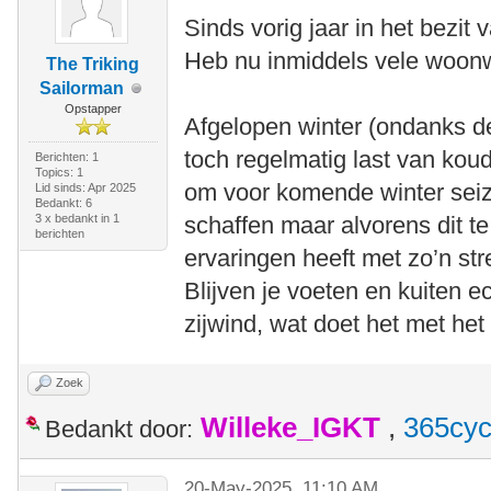
Sinds vorig jaar in het bezit
Heb nu inmiddels vele woonwe
The Triking
Sailorman
Opstapper
Afgelopen winter (ondanks de
toch regelmatig last van kou
Berichten: 1
Topics: 1
om voor komende winter sei
Lid sinds: Apr 2025
Bedankt: 6
3 x bedankt in 1
schaffen maar alvorens dit t
berichten
ervaringen heeft met zo’n st
Blijven je voeten en kuiten 
zijwind, wat doet het met het
Zoek
Willeke_IGKT
,
365cyc
Bedankt door:
20-May-2025, 11:10 AM