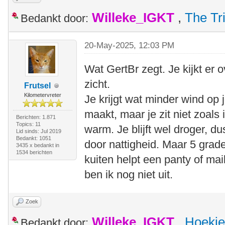
Willeke_IGKT
,
The Tr
Bedankt door:
20-May-2025, 12:03 PM
Wat GertBr zegt. Je kijkt er
zicht.
Frutsel
Kilometervreter
Je krijgt wat minder wind op j
maakt, maar je zit niet zoals
Berichten: 1.871
Topics: 11
warm. Je blijft wel droger, du
Lid sinds: Jul 2019
Bedankt: 1051
door nattigheid. Maar 5 grade
3435 x bedankt in
1534 berichten
kuiten helpt een panty of mail
ben ik nog niet uit.
Zoek
Willeke_IGKT
,
Hoekie
Bedankt door: