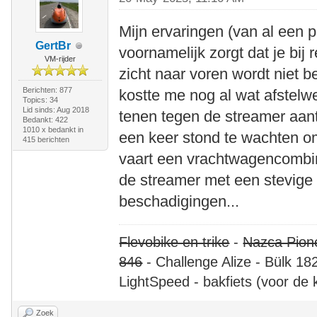
Mijn ervaringen (van al een pa
GertBr
voornamelijk zorgt dat je bij 
VM-rijder
zicht naar voren wordt niet b
Berichten: 877
kostte me nog al wat afstelwe
Topics: 34
Lid sinds: Aug 2018
tenen tegen de streamer aanti
Bedankt: 422
1010 x bedankt in
een keer stond te wachten om
415 berichten
vaart een vrachtwagencombina
de streamer met een stevige 
beschadigingen...
Flevobike en trike
-
Nazca Pion
846
- Challenge Alize - Bülk 18
LightSpeed - bakfiets (voor de 
Zoek