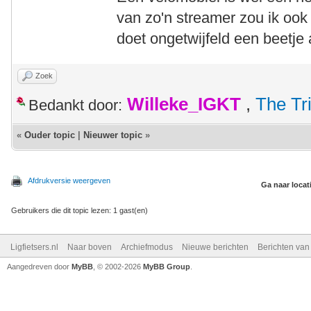
van zo'n streamer zou ik oo
doet ongetwijfeld een beetje a
Zoek
Willeke_IGKT
,
The Tr
Bedankt door:
«
Ouder topic
|
Nieuwer topic
»
Afdrukversie weergeven
Ga naar locat
Gebruikers die dit topic lezen: 1 gast(en)
Ligfietsers.nl
Naar boven
Archiefmodus
Nieuwe berichten
Berichten va
Aangedreven door
MyBB
, © 2002-2026
MyBB Group
.