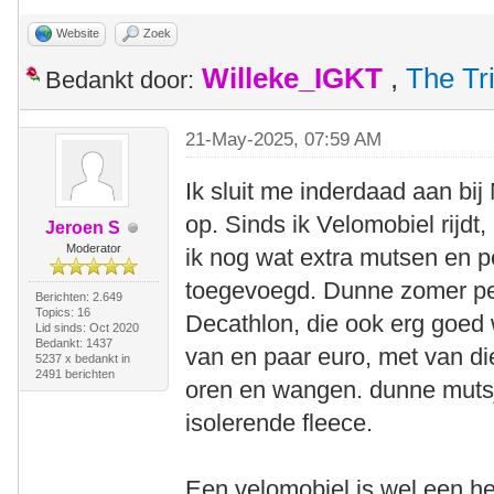
Website
Zoek
Willeke_IGKT
,
The Tr
Bedankt door:
21-May-2025, 07:59 AM
Ik sluit me inderdaad aan bij
op. Sinds ik Velomobiel rijdt
Jeroen S
Moderator
ik nog wat extra mutsen en p
toegevoegd. Dunne zomer pet
Berichten: 2.649
Topics: 16
Decathlon, die ook erg goed w
Lid sinds: Oct 2020
Bedankt: 1437
van en paar euro, met van di
5237 x bedankt in
2491 berichten
oren en wangen. dunne mutsj
isolerende fleece.
Een velomobiel is wel een he