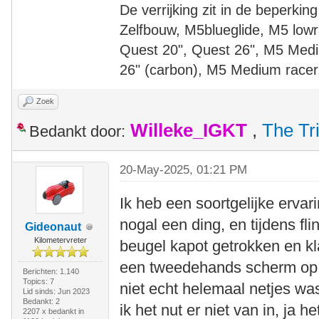
De verrijking zit in de beperking
Zelfbouw, M5blueglide, M5 lowr
Quest 20", Quest 26", M5 Medi
26" (carbon), M5 Medium racer
Zoek
Willeke_IGKT
,
The Tr
Bedankt door:
20-May-2025, 01:21 PM
Ik heb een soortgelijke ervar
nogal een ding, en tijdens f
Gideonaut
Kilometervreter
beugel kapot getrokken en k
een tweedehands scherm op e
Berichten: 1.140
Topics: 7
niet echt helemaal netjes w
Lid sinds: Jun 2023
Bedankt: 2
ik het nut er niet van in, ja 
2207 x bedankt in