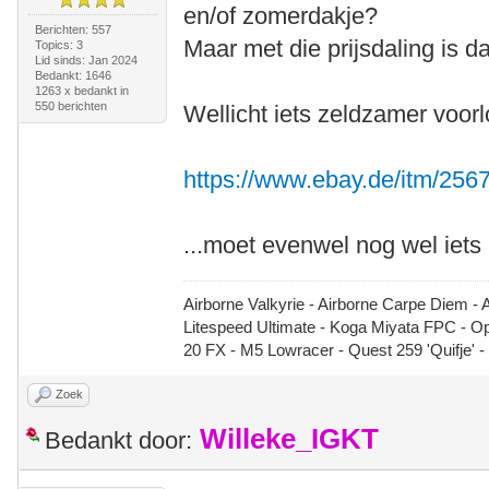
en/of zomerdakje?
Berichten: 557
Maar met die prijsdaling is da
Topics: 3
Lid sinds: Jan 2024
Bedankt: 1646
1263 x bedankt in
550 berichten
Wellicht iets zeldzamer voo
https://www.ebay.de/itm/25
...moet evenwel nog wel iet
Airborne Valkyrie - Airborne Carpe Diem - 
Litespeed Ultimate - Koga Miyata FPC - 
20 FX - M5 Lowracer - Quest 259 'Quifje' 
Zoek
Willeke_IGKT
Bedankt door: