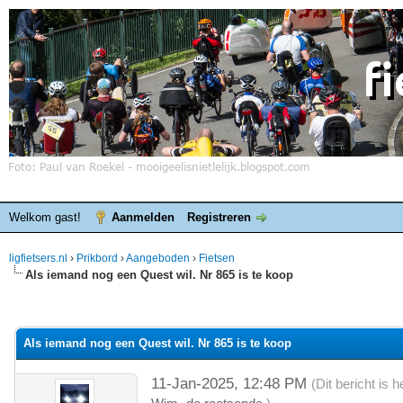
Welkom gast!
Aanmelden
Registreren
ligfietsers.nl
›
Prikbord
›
Aangeboden
›
Fietsen
Als iemand nog een Quest wil. Nr 865 is te koop
elde waardering is 0
Als iemand nog een Quest wil. Nr 865 is te koop
11-Jan-2025, 12:48 PM
(Dit bericht is