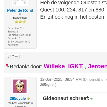
Heb de volgende Questen st
Quest 100, 234, 817 en 880.
Peter de Rond
En zit ook nog in het oosten.
Randonneur
Berichten: 111
Topics: 5
Lid sinds: Dec 2020
Bedankt: 0
173 x bedankt in 70
berichten
Zoek
Willeke_IGKT
,
Jeroe
Bedankt door:
12-Jan-2025, 09:34 PM
(Dit bericht is
365cycle
.)
Gideonaut schreef:
365cycle
the best velomobile in
the world