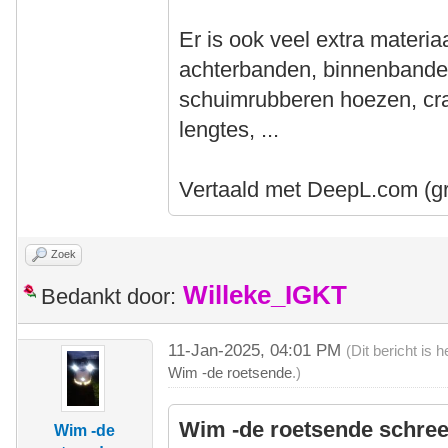
Er is ook veel extra materia
achterbanden, binnenbande
schuimrubberen hoezen, cran
lengtes, ...
Vertaald met DeepL.com (gra
Zoek
Willeke_IGKT
Bedankt door:
11-Jan-2025, 04:01 PM
(Dit bericht is
Wim -de roetsende
.)
Wim -de roetsende schree
Wim -de