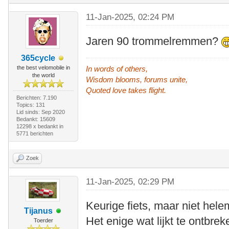
11-Jan-2025, 02:24 PM
Jaren 90 trommelremmen?
365cycle
the best velomobile in
In words of others,
the world
Wisdom blooms, forums unite,
Quoted love takes flight.
Berichten: 7.190
Topics: 131
Lid sinds: Sep 2020
Bedankt: 15609
12298 x bedankt in
5771 berichten
Zoek
11-Jan-2025, 02:29 PM
Keurige fiets, maar niet helem
Tijanus
Het enige wat lijkt te ontbre
Toerder