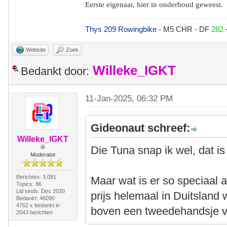
Eerste eigenaar, hier in onderhoud geweest.
Thys 209 Rowingbike
- M5 CHR - DF
282
Website
Zoek
Willeke_IGKT
Bedankt door:
11-Jan-2025, 06:32 PM
Gideonaut schreef:
Willeke_IGKT
Die Tuna snap ik wel, dat is
Moderator
Berichten: 3.091
Maar wat is er so speciaal 
Topics: 86
Lid sinds: Dec 2020
prijs helemaal in Duitslan
Bedankt: 46090
4762 x bedankt in
boven een tweedehandsje v
2043 berichten