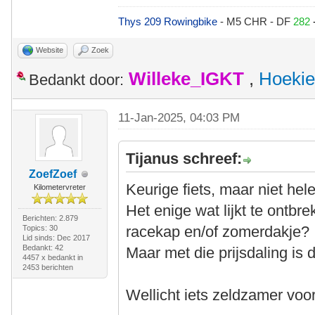
Thys 209 Rowingbike
- M5 CHR - DF
282
Website
Zoek
Willeke_IGKT
,
Hoekie
Bedankt door:
11-Jan-2025, 04:03 PM
Tijanus schreef:
ZoefZoef
Keurige fiets, maar niet hele
Kilometervreter
Het enige wat lijkt te ontbre
Berichten: 2.879
racekap en/of zomerdakje?
Topics: 30
Lid sinds: Dec 2017
Bedankt: 42
Maar met die prijsdaling is d
4457 x bedankt in
2453 berichten
Wellicht iets zeldzamer vo