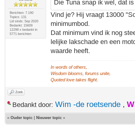
Die Tuna snap ik wel, dat is
Berichten: 7.190
Vind je? Hij vraagt 13000 "So
Topics: 131
Lid sinds: Sep 2020
minimumbod.
Bedankt: 15609
12298 x bedankt in
Dat minimum vind ik nog stee
5771 berichten
lelijke lakschade en een mot
waarde heeft.
In words of others,
Wisdom blooms, forums unite,
Quoted love takes flight.
Zoek
Wim -de roetsende
,
W
Bedankt door:
«
Ouder topic
|
Nieuwer topic
»