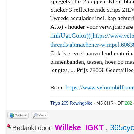
spiegels plus 2 doppen: Kleur bl
Sticker 3 reflecterende strips ZI
Tweede acculader incl.
kap achter
Atto)
- houder voor verwijderbar
linkUgcColor))]
https://www.vel
threads/abmachener-wimpel.6063
Ook is er veel aanvullend materia
binnenbanden, tassen, hoes op maa
lengtes, ...
Prijs 7800€
Gedetaillee
Bron:
https://www.velomobilforu
Thys 209 Rowingbike
- M5 CHR - DF
282
Website
Zoek
Willeke_IGKT
,
365cyc
Bedankt door: