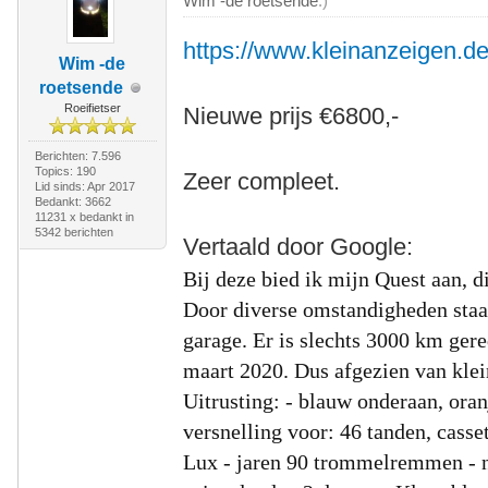
Wim -de roetsende
.)
https://www.kleinanzeigen.de
Wim -de
roetsende
Roeifietser
Nieuwe prijs €6800,-
Berichten: 7.596
Topics: 190
Zeer compleet.
Lid sinds: Apr 2017
Bedankt: 3662
11231 x bedankt in
5342 berichten
Vertaald door Google:
Bij deze bied ik mijn Quest aan, d
Door diverse omstandigheden staa
garage. Er is slechts 3000 km gere
maart 2020. Dus afgezien van klein
Uitrusting:
- blauw onderaan, ora
versnelling voor: 46 tanden, casse
Lux
- jaren 90 trommelremmen
-