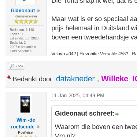
Die Tuna snap ik wel, dat is 
Gideonaut
Kilometervreter
Maar wat is er so speciaal a
prijs helemaal in Duitsland 
Berichten: 1.140
Topics: 7
boven een tweedehandsje va
Lid sinds: Jun 2023
Bedankt: 2
2207 x bedankt in
1109 berichten
Velayo #
0
4?
| Flevobike Versatile #58?
| Ra
Zoek
datakneder
,
Willeke_
Bedankt door:
11-Jan-2025, 04:49 PM
Gideonaut schreef:
Wim -de
Waarom die boven een twee
roetsende
Roeifietser
Vm.nl?