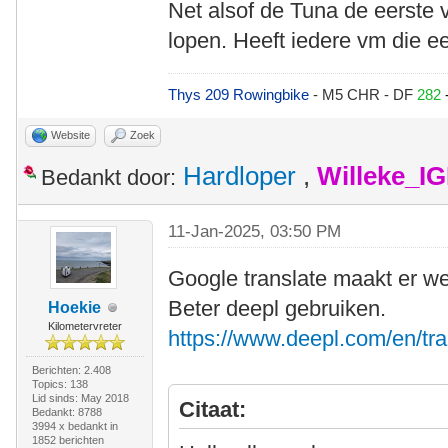
Net alsof de Tuna de eerste v
lopen. Heeft iedere vm die ee
Thys 209 Rowingbike
- M5 CHR - DF
282
Website
Zoek
Hardloper
,
Willeke_I
Bedankt door:
11-Jan-2025, 03:50 PM
Google translate maakt er we
Beter deepl gebruiken.
Hoekie
Kilometervreter
https://www.deepl.com/en/tra
Berichten: 2.408
Topics: 138
Lid sinds: May 2018
Citaat:
Bedankt: 8788
3994 x bedankt in
1852 berichten