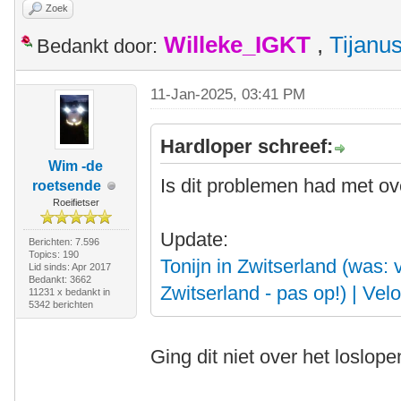
Zoek
Willeke_IGKT
,
Tijanu
Bedankt door:
11-Jan-2025, 03:41 PM
Hardloper schreef:
Wim -de
Is dit problemen had met ov
roetsende
Roeifietser
Update:
Berichten: 7.596
Topics: 190
Tonijn in Zwitserland (was:
Lid sinds: Apr 2017
Bedankt: 3662
Zwitserland - pas op!) | Ve
11231 x bedankt in
5342 berichten
Ging dit niet over het loslop