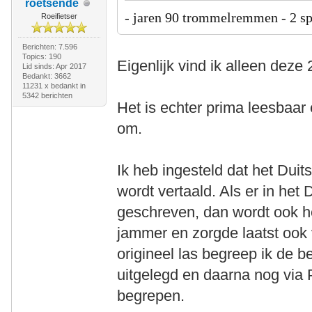
roetsende
- jaren 90 trommelremmen
- 2 s
Roeifietser
Berichten: 7.596
Topics: 190
Eigenlijk vind ik alleen deze
Lid sinds: Apr 2017
Bedankt: 3662
11231 x bedankt in
5342 berichten
Het is echter prima leesbaar 
om.
Ik heb ingesteld dat het Dui
wordt vertaald. Als er in het
geschreven, dan wordt ook he
jammer en zorgde laatst ook 
origineel las begreep ik de b
uitgelegd en daarna nog via
begrepen.