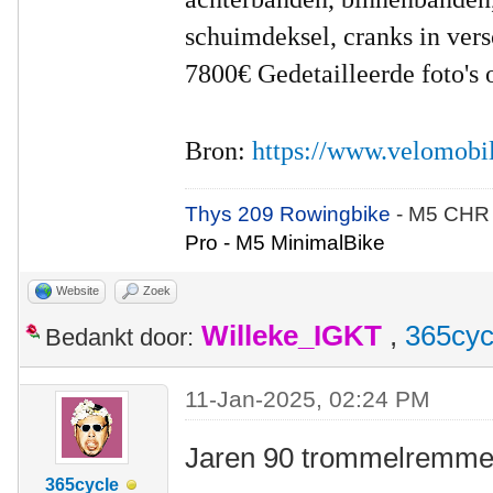
schuimdeksel, cranks in versc
7800€
Gedetailleerde foto's
Bron:
https://www.velomobi
Thys 209 Rowingbike
- M5 CHR
Pro - M5 MinimalBike
Website
Zoek
Willeke_IGKT
,
365cyc
Bedankt door:
11-Jan-2025, 02:24 PM
Jaren 90 trommelremm
365cycle