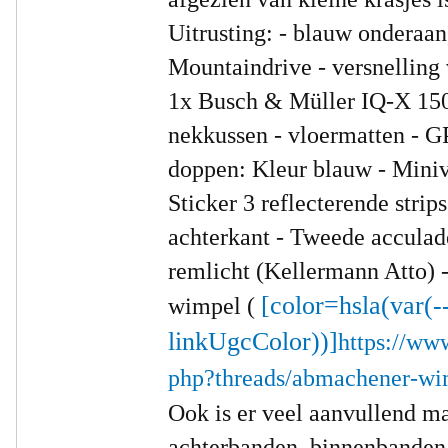
Uitrusting:
- blauw onderaan
Mountaindrive
- versnelling
1x Busch & Müller IQ-X 1
nekkussen
- vloermatten
- G
doppen: Kleur blauw
- Mini
Sticker 3 reflecterende str
achterkant
- Tweede acculad
remlicht (Kellermann Atto)
[color=hsla(var(-
wimpel (
linkUgcColor))]
https://ww
php?threads/abmachener-wi
Ook is er veel aanvullend ma
achterbanden, binnenbanden,