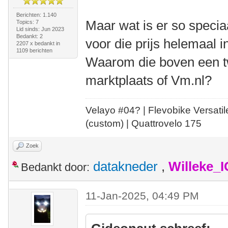
Berichten: 1.140
Maar wat is er so specia
Topics: 7
Lid sinds: Jun 2023
Bedankt: 2
voor die prijs helemaal 
2207 x bedankt in
1109 berichten
Waarom die boven een 
marktplaats of Vm.nl?
Velayo #
0
4?
| Flevobike Versati
(custom) | Quattrovelo 175
Zoek
datakneder
,
Willeke_
Bedankt door:
11-Jan-2025, 04:49 PM