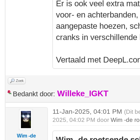
Er is ook veel extra mat
voor- en achterbanden,
aangepaste hoezen, sc
cranks in verschillende l
Vertaald met DeepL.com
Zoek
Willeke_IGKT
Bedankt door:
11-Jan-2025, 04:01 PM
(Dit b
2025, 04:02 PM door
Wim -de r
Wim -de
Wim -de roetsende sc