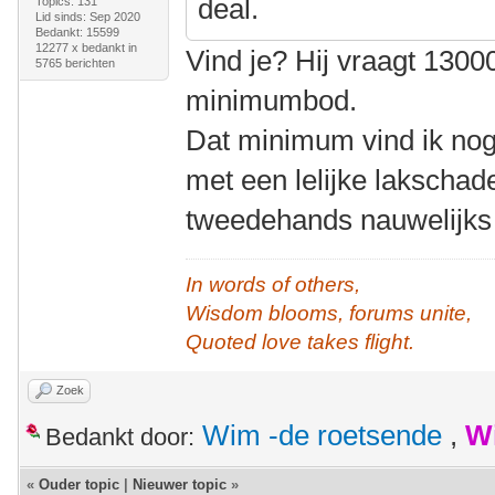
deal.
Topics: 131
Lid sinds: Sep 2020
Bedankt: 15599
12277 x bedankt in
Vind je? Hij vraagt 13000
5765 berichten
minimumbod.
Dat minimum vind ik nog 
met een lelijke lakschad
tweedehands nauwelijks
In words of others,
Wisdom blooms, forums unite,
Quoted love takes flight.
Zoek
Wim -de roetsende
,
W
Bedankt door:
«
Ouder topic
|
Nieuwer topic
»