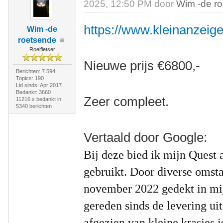
2025, 12:50 PM door
Wim -de r
https://www.kleinanzeige
Wim -de
roetsende
Roeifietser
Nieuwe prijs €6800,-
Berichten: 7.594
Topics: 190
Lid sinds: Apr 2017
Bedankt: 3660
Zeer compleet.
11216 x bedankt in
5340 berichten
Vertaald door Google:
Bij deze bied ik mijn Quest 
gebruikt. Door diverse omsta
november 2022 gedekt in mij
gereden sinds de levering ui
afgezien van kleine krasjes i