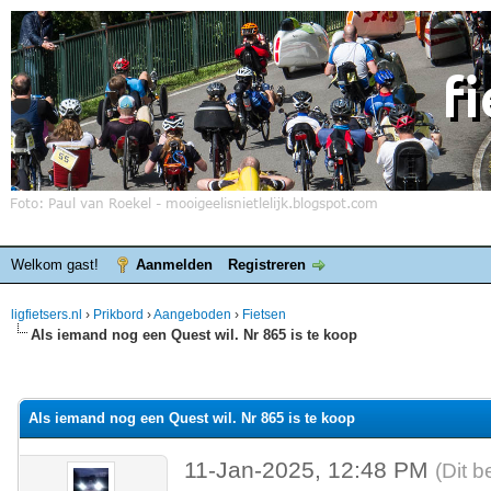
Welkom gast!
Aanmelden
Registreren
ligfietsers.nl
›
Prikbord
›
Aangeboden
›
Fietsen
Als iemand nog een Quest wil. Nr 865 is te koop
elde waardering is 0
Als iemand nog een Quest wil. Nr 865 is te koop
11-Jan-2025, 12:48 PM
(Dit b