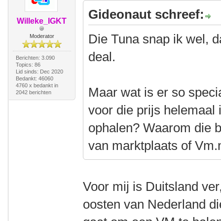
Gideonaut schreef:
Willeke_IGKT
Die Tuna snap ik wel, d
Moderator
deal.
Berichten: 3.090
Topics: 86
Lid sinds: Dec 2020
Bedankt: 46060
4760 x bedankt in
Maar wat is er so speci
2042 berichten
voor die prijs helemaal 
ophalen? Waarom die 
van marktplaats of Vm.
Voor mij is Duitsland ve
oosten van Nederland di