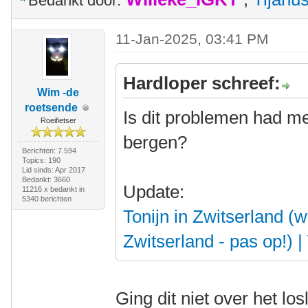
Bedankt door:
11-Jan-2025, 03:41 PM
Hardloper schreef:
Wim -de
roetsende
Is dit problemen had me
Roeifietser
bergen?
Berichten: 7.594
Topics: 190
Lid sinds: Apr 2017
Bedankt: 3660
Update:
11216 x bedankt in
5340 berichten
Tonijn in Zwitserland (
Zwitserland - pas op!) 
Ging dit niet over het lo