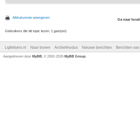
Afdrukversie weergeven
Ga naar locat
Gebruikers die dit topic lezen: 1 gast(en)
Ligfietsers.nl
Naar boven
Archiefmodus
Nieuwe berichten
Berichten va
Aangedreven door
MyBB
, © 2002-2026
MyBB Group
.