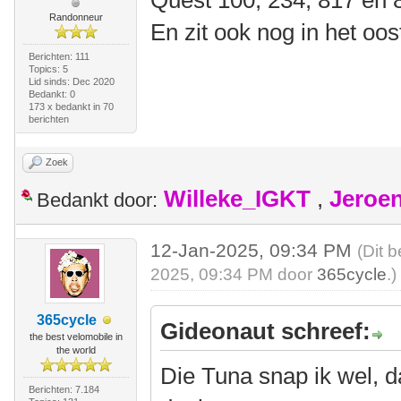
Quest 100, 234, 817 en 
Randonneur
En zit ook nog in het oos
Berichten: 111
Topics: 5
Lid sinds: Dec 2020
Bedankt: 0
173 x bedankt in 70
berichten
Zoek
Willeke_IGKT
,
Jeroe
Bedankt door:
12-Jan-2025, 09:34 PM
(Dit 
2025, 09:34 PM door
365cycle
.)
365cycle
Gideonaut schreef:
the best velomobile in
the world
Die Tuna snap ik wel, d
Berichten: 7.184