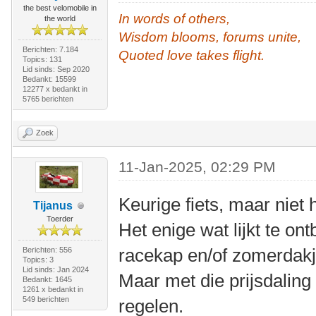
the best velomobile in
In words of others,
the world
Wisdom blooms, forums unite,
Berichten: 7.184
Quoted love takes flight.
Topics: 131
Lid sinds: Sep 2020
Bedankt: 15599
12277 x bedankt in
5765 berichten
Zoek
11-Jan-2025, 02:29 PM
Keurige fiets, maar niet 
Tijanus
Toerder
Het enige wat lijkt te on
racekap en/of zomerdak
Berichten: 556
Topics: 3
Lid sinds: Jan 2024
Maar met die prijsdaling i
Bedankt: 1645
1261 x bedankt in
549 berichten
regelen.