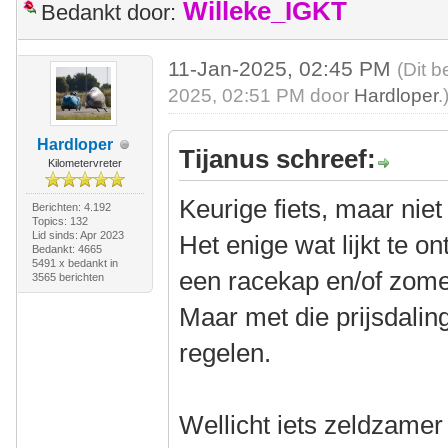
Willeke_IGKT
Bedankt door:
11-Jan-2025, 02:45 PM
(Dit b
2025, 02:51 PM door
Hardloper
.
Hardloper
Tijanus schreef:
Kilometervreter
Keurige fiets, maar niet
Berichten: 4.192
Topics: 132
Lid sinds: Apr 2023
Het enige wat lijkt te o
Bedankt: 4665
5491 x bedankt in
een racekap en/of zom
3565 berichten
Maar met die prijsdaling 
regelen.
Wellicht iets zeldzame