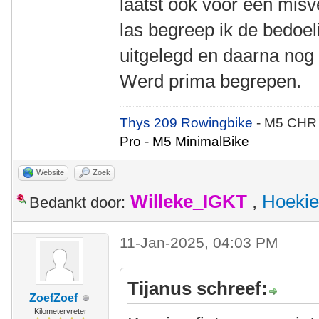
laatst ook voor een misve
las begreep ik de bedoel
uitgelegd en daarna nog
Werd prima begrepen.
Thys 209 Rowingbike
- M5 CHR
Pro - M5 MinimalBike
Website
Zoek
Willeke_IGKT
,
Hoekie
Bedankt door:
11-Jan-2025, 04:03 PM
Tijanus schreef:
ZoefZoef
Kilometervreter