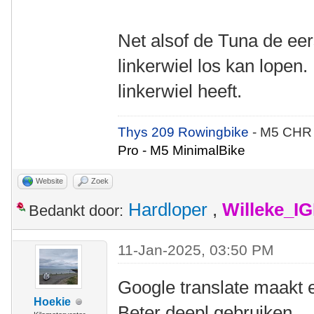
Net alsof de Tuna de eer
linkerwiel los kan lopen
linkerwiel heeft.
Thys 209 Rowingbike
- M5 CHR
Pro - M5 MinimalBike
Website
Zoek
Hardloper
,
Willeke_I
Bedankt door:
11-Jan-2025, 03:50 PM
Google translate maakt e
Hoekie
Beter deepl gebruiken.