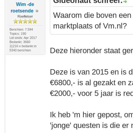
Gideonaut schreef:
Wim -de
roetsende
Waarom die boven een
Roeifietser
marktplaats of Vm.nl?
Berichten: 7.594
Topics: 190
Lid sinds: Apr 2017
Bedankt: 3660
11216 x bedankt in
Deze hieronder staat ger
5340 berichten
Deze is van 2015 en is d
€6800,- is al gezakt en z
€2000,- voor 5 jaar is red
Ik heb 'm hier gepost, o
'jonge' questen is die e