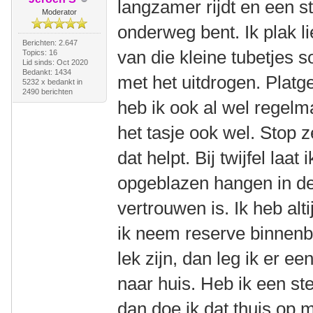
langzamer rijdt en een s
Moderator
onderweg bent. Ik plak lie
Berichten: 2.647
van die kleine tubetjes s
Topics: 16
Lid sinds: Oct 2020
Bedankt: 1434
met het uitdrogen. Platg
5232 x bedankt in
2490 berichten
heb ik ook al wel regelm
het tasje ook wel. Stop 
dat helpt. Bij twijfel laat
opgeblazen hangen in de 
vertrouwen is. Ik heb al
ik neem reserve binnenba
lek zijn, dan leg ik er 
naar huis. Heb ik een st
dan doe ik dat thuis op 