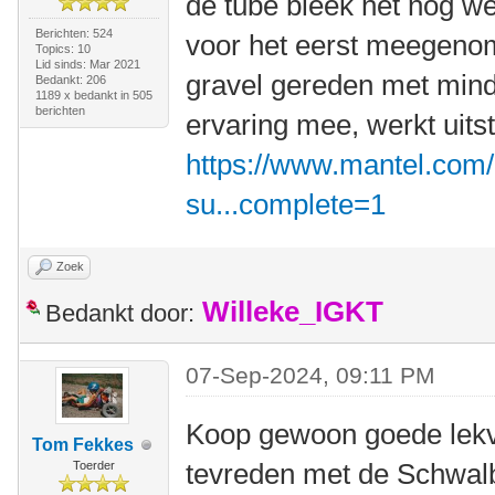
de tube bleek het nog we
Berichten: 524
voor het eerst meegenom
Topics: 10
Lid sinds: Mar 2021
gravel gereden met mind
Bedankt: 206
1189 x bedankt in 505
berichten
ervaring mee, werkt uits
https://www.mantel.com/
su...complete=1
Zoek
Willeke_IGKT
Bedankt door:
07-Sep-2024, 09:11 PM
Koop gewoon goede lekvr
Tom Fekkes
tevreden met de Schwal
Toerder