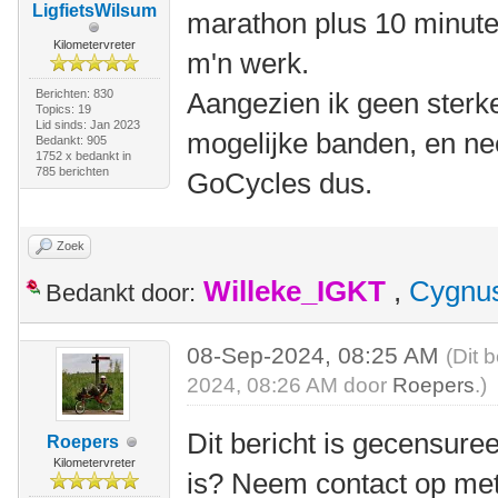
LigfietsWilsum
marathon plus 10 minute
Kilometervreter
m'n werk.
Berichten: 830
Aangezien ik geen sterke
Topics: 19
Lid sinds: Jan 2023
mogelijke banden, en ne
Bedankt: 905
1752 x bedankt in
785 berichten
GoCycles dus.
Zoek
Willeke_IGKT
,
Cygnu
Bedankt door:
08-Sep-2024, 08:25 AM
(Dit 
2024, 08:26 AM door
Roepers
.)
Dit bericht is gecensuree
Roepers
Kilometervreter
is? Neem contact op me