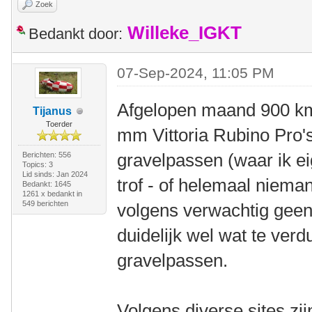
Zoek
Willeke_IGKT
Bedankt door:
07-Sep-2024, 11:05 PM
Afgelopen maand 900 km 
Tijanus
Toerder
mm Vittoria Rubino Pro's
gravelpassen (waar ik e
Berichten: 556
Topics: 3
Lid sinds: Jan 2024
trof - of helemaal niema
Bedankt: 1645
1261 x bedankt in
549 berichten
volgens verwachtig geen 
duidelijk wel wat te ver
gravelpassen.
Volgens diverse sites zi