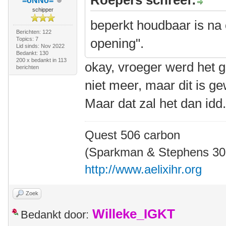
Roepers schreef:
=oNNo=
schipper
beperkt houdbaar is na 
Berichten: 122
Topics: 7
opening".
Lid sinds: Nov 2022
Bedankt: 130
200 x bedankt in 113
okay, vroeger werd het 
berichten
niet meer, maar dit is ge
Maar dat zal het dan idd. 
Quest 506 carbon
(Sparkman & Stephens 30' 
http://www.aelixihr.org
Zoek
Willeke_IGKT
Bedankt door: