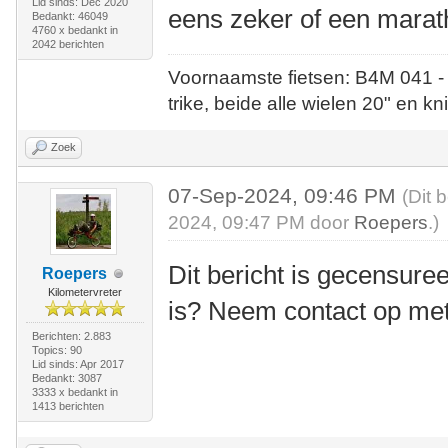
Lid sinds: Dec 2020
eens zeker of een marat
Bedankt: 46049
4760 x bedankt in
2042 berichten
Voornaamste fietsen: B4M 041 -
trike, beide alle wielen 20" en kn
Zoek
07-Sep-2024, 09:46 PM
(Dit 
2024, 09:47 PM door
Roepers
.)
Dit bericht is gecensuree
Roepers
Kilometervreter
is? Neem contact op me
Berichten: 2.883
Topics: 90
Lid sinds: Apr 2017
Bedankt: 3087
3333 x bedankt in
1413 berichten