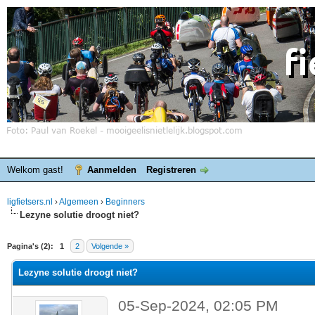
Welkom gast!
Aanmelden
Registreren
ligfietsers.nl
›
Algemeen
›
Beginners
Lezyne solutie droogt niet?
elde waardering is 0
Pagina's (2):
1
2
Volgende »
Lezyne solutie droogt niet?
05-Sep-2024, 02:05 PM