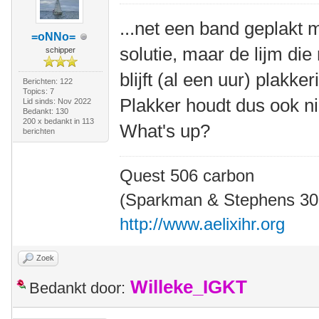
...net een band geplakt 
=oNNo=
solutie, maar de lijm die
schipper
blijft (al een uur) plakker
Berichten: 122
Topics: 7
Plakker houdt dus ook ni
Lid sinds: Nov 2022
Bedankt: 130
200 x bedankt in 113
What's up?
berichten
Quest 506 carbon
(Sparkman & Stephens 30' 
http://www.aelixihr.org
Zoek
Willeke_IGKT
Bedankt door: