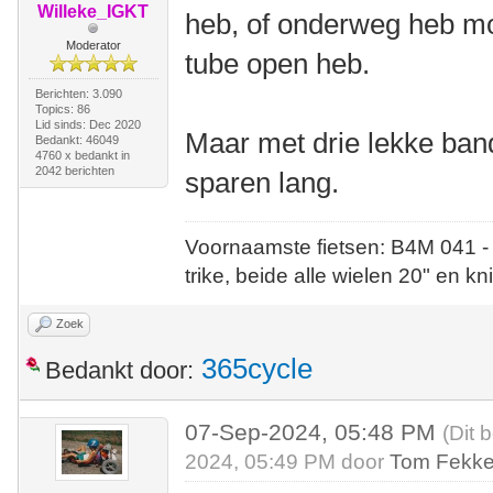
Willeke_IGKT
heb, of onderweg heb mo
Moderator
tube open heb.
Berichten: 3.090
Topics: 86
Lid sinds: Dec 2020
Maar met drie lekke band
Bedankt: 46049
4760 x bedankt in
2042 berichten
sparen lang.
Voornaamste fietsen: B4M 041 -
trike, beide alle wielen 20" en kn
Zoek
365cycle
Bedankt door:
07-Sep-2024, 05:48 PM
(Dit 
2024, 05:49 PM door
Tom Fekk