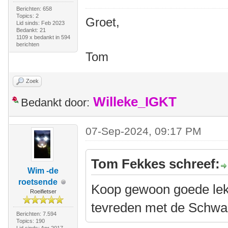
Berichten: 658
Topics: 2
Groet,
Lid sinds: Feb 2023
Bedankt: 21
1109 x bedankt in 594
berichten
Tom
Zoek
Willeke_IGKT
Bedankt door:
07-Sep-2024, 09:17 PM
Tom Fekkes schreef:
Wim -de
roetsende
Koop gewoon goede lekv
Roeifietser
tevreden met de Schwa
Berichten: 7.594
Topics: 190