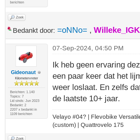
berichten
Zoek
=oNNo=
,
Willeke_IG
Bedankt door:
07-Sep-2024, 04:50 PM
Ik heb geen ervaring deze
Gideonaut
een paar keer dat het lij
Kilometervreter
weer loslaat. En zelfs d
Berichten: 1.140
de laatste 10+ jaar.
Topics: 7
Lid sinds: Jun 2023
Bedankt: 2
2207 x bedankt in
1109 berichten
Velayo #
0
4?
| Flevobike Versati
(custom) | Quattrovelo 175
Zoek