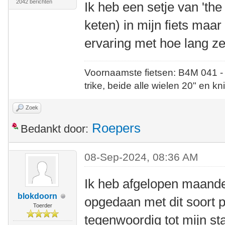
2042 berichten
Ik heb een setje van 'th
keten) in mijn fiets maa
ervaring met hoe lang ze 
Voornaamste fietsen: B4M 041 -
trike, beide alle wielen 20" en kn
Zoek
Roepers
Bedankt door:
08-Sep-2024, 08:36 AM
Ik heb afgelopen maand
blokdoorn
opgedaan met dit soort p
Toerder
tegenwoordig tot mijn s