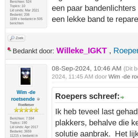
Berichten: 524
een paar bandenlichters 
Topics: 10
Lid sinds: Mar 2021
Bedankt: 206
een lekke band te repare
1189 x bedankt in 505
berichten
Zoek
Willeke_IGKT
,
Roepe
Bedankt door:
08-Sep-2024, 10:46 AM
(Dit 
2024, 11:45 AM door
Wim -de r
Wim -de
Roepers schreef:
roetsende
Roeifietser
Ik heb teveel last geha
Berichten: 7.594
plakkers, behalve die k
Topics: 190
Lid sinds: Apr 2017
solutie aanbrak. Het lij
Bedankt: 3659
11215 x bedankt in