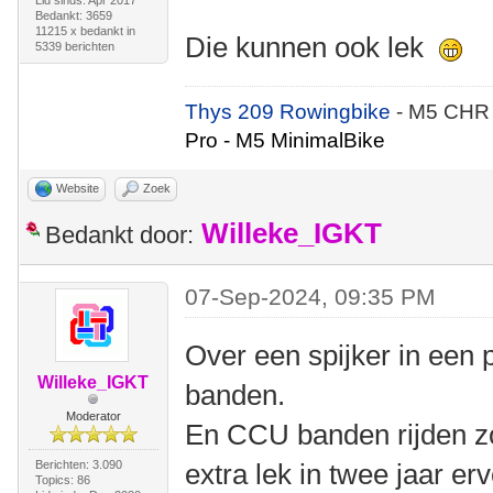
Lid sinds: Apr 2017
Bedankt: 3659
11215 x bedankt in
Die kunnen ook lek
5339 berichten
Thys 209 Rowingbike
- M5 CHR
Pro - M5 MinimalBike
Website
Zoek
Willeke_IGKT
Bedankt door:
07-Sep-2024, 09:35 PM
Over een spijker in een p
Willeke_IGKT
banden.
Moderator
En CCU banden rijden zov
Berichten: 3.090
extra lek in twee jaar er
Topics: 86