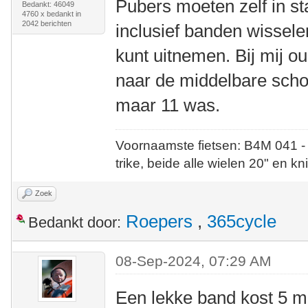
Pubers moeten zelf in st
Bedankt: 46049
4760 x bedankt in
2042 berichten
inclusief banden wisselen
kunt uitnemen. Bij mij ou
naar de middelbare schoo
maar 11 was.
Voornaamste fietsen: B4M 041 -
trike, beide alle wielen 20" en kn
Zoek
Roepers
,
365cycle
Bedankt door:
08-Sep-2024, 07:29 AM
Een lekke band kost 5 m