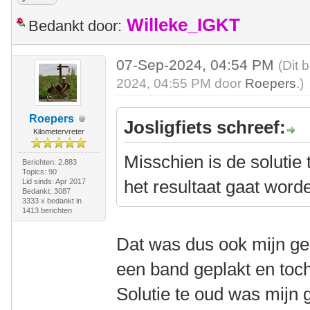
Willeke_IGKT
Bedankt door:
07-Sep-2024, 04:54 PM
(Dit 
2024, 04:55 PM door
Roepers
.)
Roepers
Josligfiets schreef:
Kilometervreter
Misschien is de soluti
Berichten: 2.883
Topics: 90
het resultaat gaat word
Lid sinds: Apr 2017
Bedankt: 3087
3333 x bedankt in
1413 berichten
Dat was dus ook mijn ge
een band geplakt en toc
Solutie te oud was mijn 