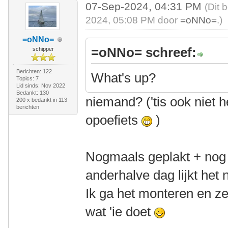
07-Sep-2024, 04:31 PM
(Dit 
2024, 05:08 PM door
=oNNo=
.)
=oNNo=
=oNNo= schreef:
schipper
Berichten: 122
What's up?
Topics: 7
Lid sinds: Nov 2022
Bedankt: 130
niemand? ('tis ook niet 
200 x bedankt in 113
berichten
opoefiets
)
Nogmaals geplakt + nog 
anderhalve dag lijkt het 
Ik ga het monteren en ze
wat 'ie doet