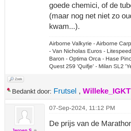
goede chemici, of de tu
(maar nog net niet zo ou
kwam...).
Airborne Valkyrie - Airborne Car
- Van Nicholas Euros - Litespee
Baron - Optima Orca - Hase Pin
Quest 259 'Quifje' - Milan SL2 '
Zoek
Frutsel
,
Willeke_IGKT
Bedankt door:
07-Sep-2024, 11:12 PM
De prijs van de Marathon
Jeroen S