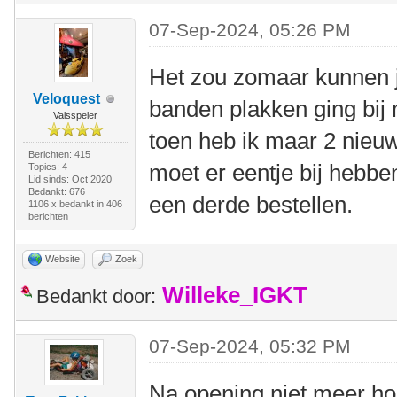
07-Sep-2024, 05:26 PM
Het zou zomaar kunnen ja
Veloquest
banden plakken ging bij 
Valsspeler
toen heb ik maar 2 nieu
Berichten: 415
moet er eentje bij hebben
Topics: 4
Lid sinds: Oct 2020
Bedankt: 676
een derde bestellen.
1106 x bedankt in 406
berichten
Website
Zoek
Willeke_IGKT
Bedankt door:
07-Sep-2024, 05:32 PM
Na opening niet meer ho