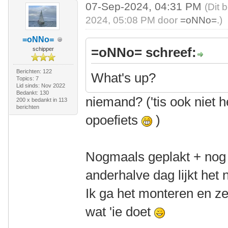
07-Sep-2024, 04:31 PM
(Dit 
2024, 05:08 PM door
=oNNo=
.)
=oNNo=
=oNNo= schreef:
schipper
Berichten: 122
What's up?
Topics: 7
Lid sinds: Nov 2022
Bedankt: 130
niemand? ('tis ook niet 
200 x bedankt in 113
berichten
opoefiets
)
Nogmaals geplakt + nog 
anderhalve dag lijkt het 
Ik ga het monteren en ze
wat 'ie doet