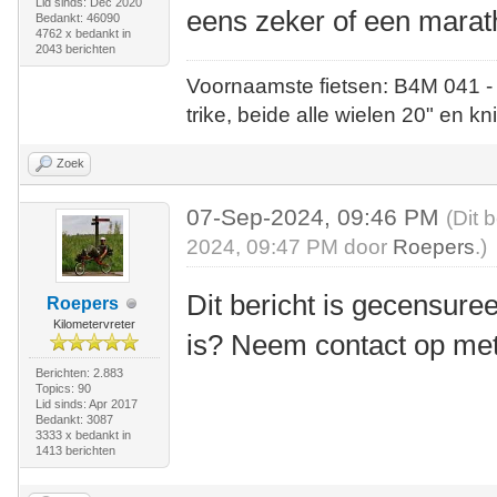
Lid sinds: Dec 2020
eens zeker of een marat
Bedankt: 46090
4762 x bedankt in
2043 berichten
Voornaamste fietsen: B4M 041 -
trike, beide alle wielen 20" en kn
Zoek
07-Sep-2024, 09:46 PM
(Dit 
2024, 09:47 PM door
Roepers
.)
Dit bericht is gecensuree
Roepers
Kilometervreter
is? Neem contact op me
Berichten: 2.883
Topics: 90
Lid sinds: Apr 2017
Bedankt: 3087
3333 x bedankt in
1413 berichten