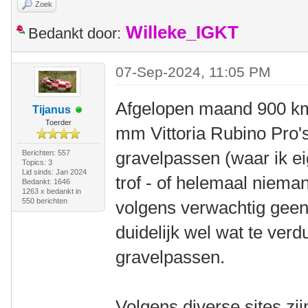
Zoek
Willeke_IGKT
Bedankt door:
07-Sep-2024, 11:05 PM
Afgelopen maand 900 km 
Tijanus
Toerder
mm Vittoria Rubino Pro's
gravelpassen (waar ik e
Berichten: 557
Topics: 3
Lid sinds: Jan 2024
trof - of helemaal niema
Bedankt: 1646
1263 x bedankt in
550 berichten
volgens verwachtig geen 
duidelijk wel wat te ver
gravelpassen.
Volgens diverse sites zi