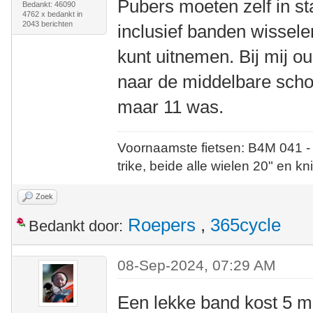
Pubers moeten zelf in st
Bedankt: 46090
4762 x bedankt in
2043 berichten
inclusief banden wisselen
kunt uitnemen. Bij mij ou
naar de middelbare schoo
maar 11 was.
Voornaamste fietsen: B4M 041 -
trike, beide alle wielen 20" en kn
Zoek
Roepers
,
365cycle
Bedankt door:
08-Sep-2024, 07:29 AM
Een lekke band kost 5 m