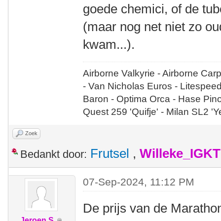
goede chemici, of de tu
(maar nog net niet zo ou
kwam...).
Airborne Valkyrie - Airborne Car
- Van Nicholas Euros - Litespee
Baron - Optima Orca - Hase Pin
Quest 259 'Quifje' - Milan SL2 '
Zoek
Frutsel
,
Willeke_IGKT
Bedankt door:
07-Sep-2024, 11:12 PM
De prijs van de Marathon
Jeroen S