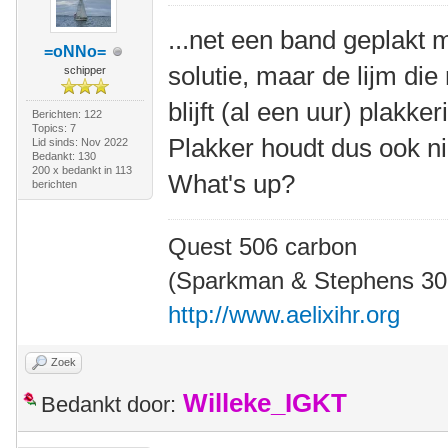
...net een band geplakt 
=oNNo=
solutie, maar de lijm die
schipper
blijft (al een uur) plakker
Berichten: 122
Topics: 7
Plakker houdt dus ook ni
Lid sinds: Nov 2022
Bedankt: 130
200 x bedankt in 113
What's up?
berichten
Quest 506 carbon
(Sparkman & Stephens 30' 
http://www.aelixihr.org
Zoek
Willeke_IGKT
Bedankt door: