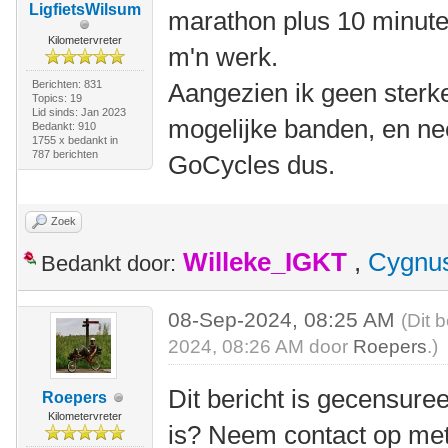
LigfietsWilsum
marathon plus 10 minute
Kilometervreter
m'n werk.
Berichten: 831
Aangezien ik geen sterke
Topics: 19
Lid sinds: Jan 2023
mogelijke banden, en ne
Bedankt: 910
1755 x bedankt in
787 berichten
GoCycles dus.
Zoek
Willeke_IGKT
,
Cygnu
Bedankt door:
08-Sep-2024, 08:25 AM
(Dit 
2024, 08:26 AM door
Roepers
.)
Dit bericht is gecensuree
Roepers
Kilometervreter
is? Neem contact op me