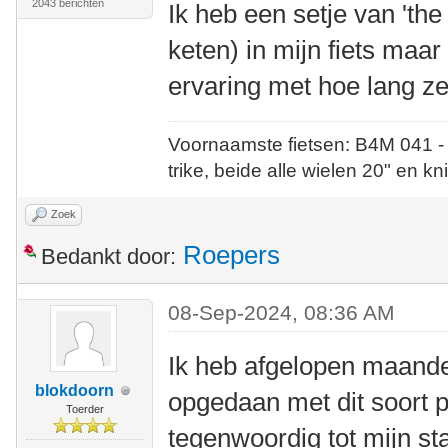
2043 berichten
Ik heb een setje van 'th
keten) in mijn fiets maa
ervaring met hoe lang ze 
Voornaamste fietsen: B4M 041 -
trike, beide alle wielen 20" en kn
Zoek
Roepers
Bedankt door:
08-Sep-2024, 08:36 AM
Ik heb afgelopen maand
blokdoorn
opgedaan met dit soort p
Toerder
tegenwoordig tot mijn s