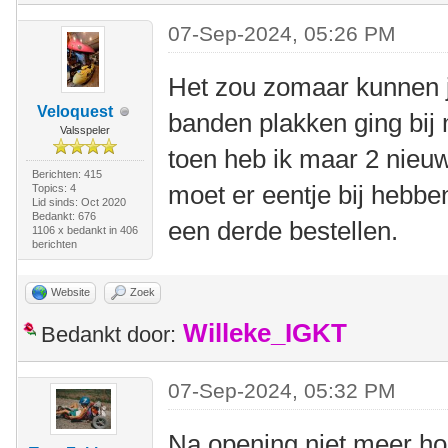
07-Sep-2024, 05:26 PM
Het zou zomaar kunnen ja
Veloquest
banden plakken ging bij 
Valsspeler
toen heb ik maar 2 nieu
Berichten: 415
moet er eentje bij hebben
Topics: 4
Lid sinds: Oct 2020
Bedankt: 676
een derde bestellen.
1106 x bedankt in 406
berichten
Website
Zoek
Willeke_IGKT
Bedankt door:
07-Sep-2024, 05:32 PM
Na opening niet meer ho