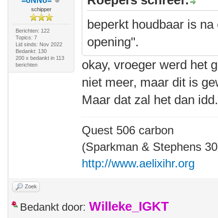
Roepers schreef:
=oNNo=
schipper
beperkt houdbaar is na 
Berichten: 122
Topics: 7
opening".
Lid sinds: Nov 2022
Bedankt: 130
200 x bedankt in 113
okay, vroeger werd het 
berichten
niet meer, maar dit is ge
Maar dat zal het dan idd. 
Quest 506 carbon
(Sparkman & Stephens 30' 
http://www.aelixihr.org
Zoek
Willeke_IGKT
Bedankt door: