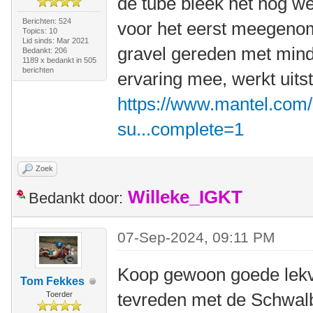
de tube bleek het nog we
Berichten: 524
voor het eerst meegenom
Topics: 10
Lid sinds: Mar 2021
gravel gereden met mind
Bedankt: 206
1189 x bedankt in 505
berichten
ervaring mee, werkt uits
https://www.mantel.com/
su...complete=1
Zoek
Willeke_IGKT
Bedankt door:
07-Sep-2024, 09:11 PM
Koop gewoon goede lekvr
Tom Fekkes
tevreden met de Schwal
Toerder