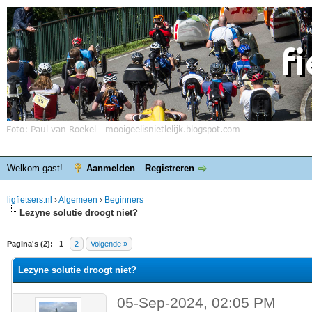
Welkom gast!
Aanmelden
Registreren
ligfietsers.nl
›
Algemeen
›
Beginners
Lezyne solutie droogt niet?
elde waardering is 0
Pagina's (2):
1
2
Volgende »
Lezyne solutie droogt niet?
05-Sep-2024, 02:05 PM