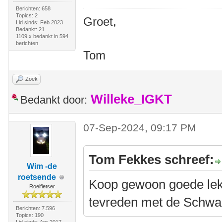
Berichten: 658
Topics: 2
Groet,
Lid sinds: Feb 2023
Bedankt: 21
1109 x bedankt in 594
berichten
Tom
Zoek
Willeke_IGKT
Bedankt door:
07-Sep-2024, 09:17 PM
Tom Fekkes schreef:
Wim -de
roetsende
Koop gewoon goede lekv
Roeifietser
tevreden met de Schwa
Berichten: 7.596
Topics: 190