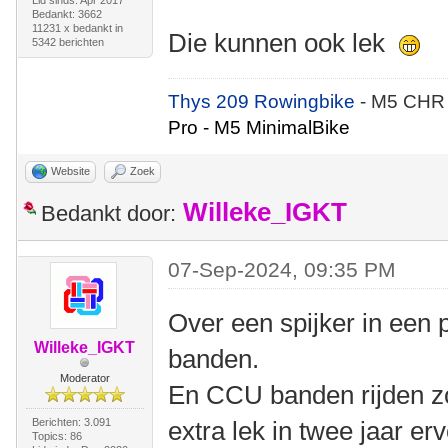
Lid sinds: Apr 2017
Bedankt: 3662
11231 x bedankt in
Die kunnen ook lek
5342 berichten
Thys 209 Rowingbike
- M5 CHR
Pro - M5 MinimalBike
Website
Zoek
Willeke_IGKT
Bedankt door:
07-Sep-2024, 09:35 PM
Over een spijker in een p
Willeke_IGKT
banden.
Moderator
En CCU banden rijden zov
Berichten: 3.091
extra lek in twee jaar er
Topics: 86