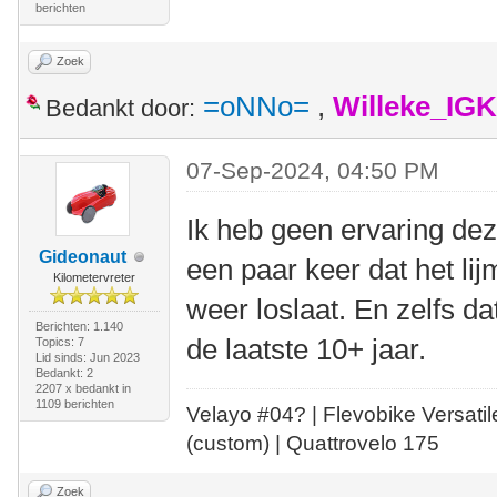
berichten
Zoek
=oNNo=
,
Willeke_IG
Bedankt door:
07-Sep-2024, 04:50 PM
Ik heb geen ervaring deze
Gideonaut
een paar keer dat het lij
Kilometervreter
weer loslaat. En zelfs d
Berichten: 1.140
de laatste 10+ jaar.
Topics: 7
Lid sinds: Jun 2023
Bedankt: 2
2207 x bedankt in
1109 berichten
Velayo #
0
4?
| Flevobike Versati
(custom) | Quattrovelo 175
Zoek