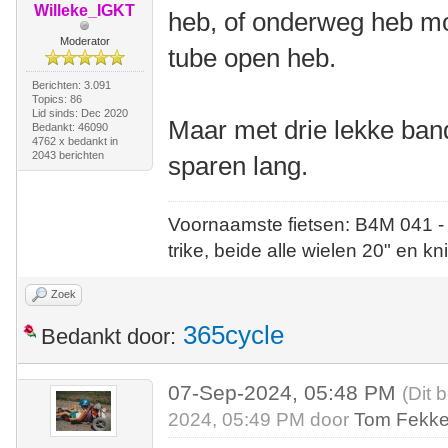
Willeke_IGKT
heb, of onderweg heb mo
Moderator
tube open heb.
Berichten: 3.091
Topics: 86
Lid sinds: Dec 2020
Maar met drie lekke band
Bedankt: 46090
4762 x bedankt in
2043 berichten
sparen lang.
Voornaamste fietsen: B4M 041 -
trike, beide alle wielen 20" en kn
Zoek
365cycle
Bedankt door:
07-Sep-2024, 05:48 PM
(Dit 
2024, 05:49 PM door
Tom Fekk