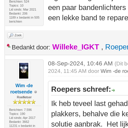
Berichten: 524
een paar bandenlichters 
Topics: 10
Lid sinds: Mar 2021
Bedankt: 206
een lekke band te repare
1189 x bedankt in 505
berichten
Zoek
Willeke_IGKT
,
Roepe
Bedankt door:
08-Sep-2024, 10:46 AM
(Dit 
2024, 11:45 AM door
Wim -de r
Wim -de
Roepers schreef:
roetsende
Roeifietser
Ik heb teveel last geha
Berichten: 7.596
plakkers, behalve die k
Topics: 190
Lid sinds: Apr 2017
solutie aanbrak. Het lij
Bedankt: 3662
11231 x bedankt in