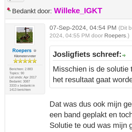
Willeke_IGKT
Bedankt door:
07-Sep-2024, 04:54 PM
(Dit 
2024, 04:55 PM door
Roepers
.)
Roepers
Josligfiets schreef:
Kilometervreter
Misschien is de soluti
Berichten: 2.883
Topics: 90
het resultaat gaat word
Lid sinds: Apr 2017
Bedankt: 3087
3333 x bedankt in
1413 berichten
Dat was dus ook mijn ge
een band geplakt en toc
Solutie te oud was mijn 