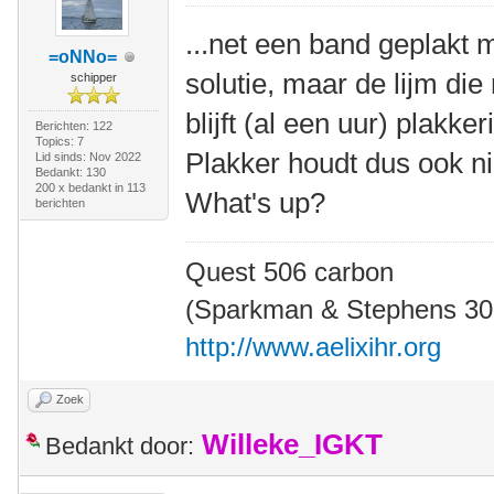
...net een band geplakt 
=oNNo=
solutie, maar de lijm die
schipper
blijft (al een uur) plakker
Berichten: 122
Topics: 7
Plakker houdt dus ook ni
Lid sinds: Nov 2022
Bedankt: 130
200 x bedankt in 113
What's up?
berichten
Quest 506 carbon
(Sparkman & Stephens 30' 
http://www.aelixihr.org
Zoek
Willeke_IGKT
Bedankt door: