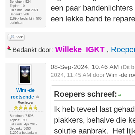
Berichten: 524
een paar bandenlichters 
Topics: 10
Lid sinds: Mar 2021
Bedankt: 206
een lekke band te repare
1189 x bedankt in 505
berichten
Zoek
Willeke_IGKT
,
Roepe
Bedankt door:
08-Sep-2024, 10:46 AM
(Dit 
2024, 11:45 AM door
Wim -de r
Wim -de
Roepers schreef:
roetsende
Roeifietser
Ik heb teveel last geha
Berichten: 7.593
plakkers, behalve die k
Topics: 190
Lid sinds: Apr 2017
solutie aanbrak. Het lij
Bedankt: 3653
11209 x bedankt in