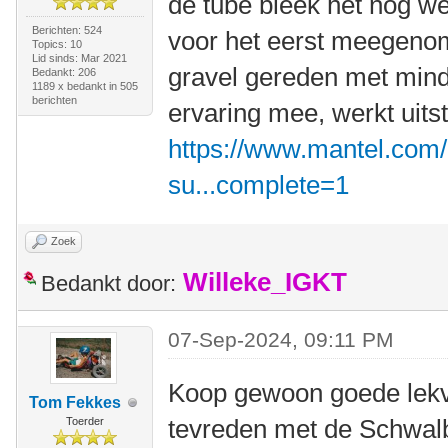
de tube bleek het nog we
Berichten: 524
voor het eerst meegenom
Topics: 10
Lid sinds: Mar 2021
gravel gereden met mind
Bedankt: 206
1189 x bedankt in 505
berichten
ervaring mee, werkt uits
https://www.mantel.com/
su...complete=1
Zoek
Willeke_IGKT
Bedankt door:
07-Sep-2024, 09:11 PM
Koop gewoon goede lekvr
Tom Fekkes
tevreden met de Schwal
Toerder