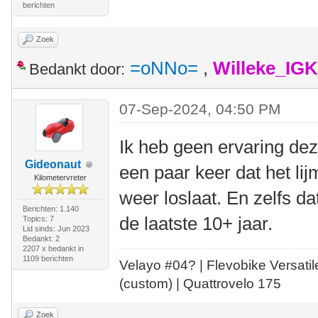
berichten
Zoek
=oNNo=
,
Willeke_IG
Bedankt door:
07-Sep-2024, 04:50 PM
Ik heb geen ervaring deze
Gideonaut
een paar keer dat het lij
Kilometervreter
weer loslaat. En zelfs d
Berichten: 1.140
de laatste 10+ jaar.
Topics: 7
Lid sinds: Jun 2023
Bedankt: 2
2207 x bedankt in
1109 berichten
Velayo #
0
4?
| Flevobike Versati
(custom) | Quattrovelo 175
Zoek