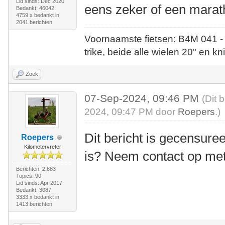
Lid sinds: Dec 2020
eens zeker of een marat
Bedankt: 46042
4759 x bedankt in
2041 berichten
Voornaamste fietsen: B4M 041 -
trike, beide alle wielen 20" en kn
Zoek
07-Sep-2024, 09:46 PM
(Dit 
2024, 09:47 PM door
Roepers
.)
Dit bericht is gecensuree
Roepers
Kilometervreter
is? Neem contact op me
Berichten: 2.883
Topics: 90
Lid sinds: Apr 2017
Bedankt: 3087
3333 x bedankt in
1413 berichten