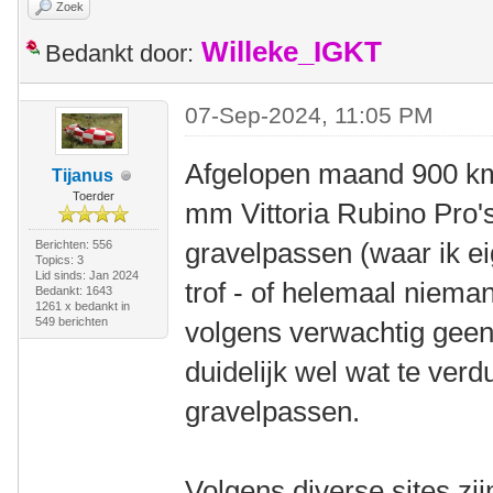
Zoek
Willeke_IGKT
Bedankt door:
07-Sep-2024, 11:05 PM
Afgelopen maand 900 km 
Tijanus
Toerder
mm Vittoria Rubino Pro's
gravelpassen (waar ik e
Berichten: 556
Topics: 3
Lid sinds: Jan 2024
trof - of helemaal niema
Bedankt: 1643
1261 x bedankt in
549 berichten
volgens verwachtig geen 
duidelijk wel wat te ver
gravelpassen.
Volgens diverse sites zi