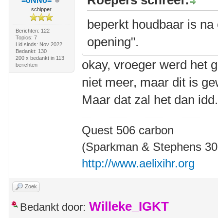
Roepers schreef:
=oNNo=
schipper
beperkt houdbaar is na 
Berichten: 122
Topics: 7
opening".
Lid sinds: Nov 2022
Bedankt: 130
200 x bedankt in 113
okay, vroeger werd het 
berichten
niet meer, maar dit is ge
Maar dat zal het dan idd. 
Quest 506 carbon
(Sparkman & Stephens 30' 
http://www.aelixihr.org
Zoek
Willeke_IGKT
Bedankt door: