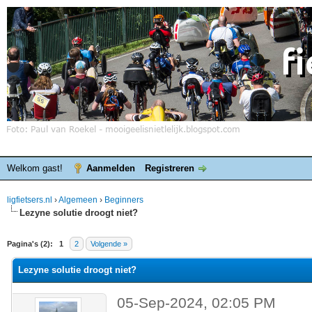
Welkom gast!
Aanmelden
Registreren
ligfietsers.nl
›
Algemeen
›
Beginners
Lezyne solutie droogt niet?
elde waardering is 0
Pagina's (2):
1
2
Volgende »
Lezyne solutie droogt niet?
05-Sep-2024, 02:05 PM