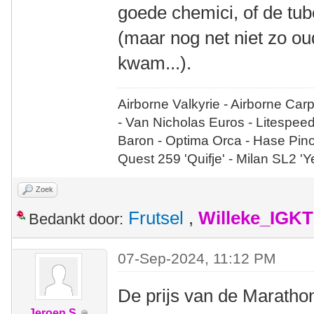
goede chemici, of de tu
(maar nog net niet zo ou
kwam...).
Airborne Valkyrie - Airborne Car
- Van Nicholas Euros - Litespee
Baron - Optima Orca - Hase Pin
Quest 259 'Quifje' - Milan SL2 '
Zoek
Frutsel
,
Willeke_IGKT
Bedankt door:
07-Sep-2024, 11:12 PM
De prijs van de Marathon
Jeroen S