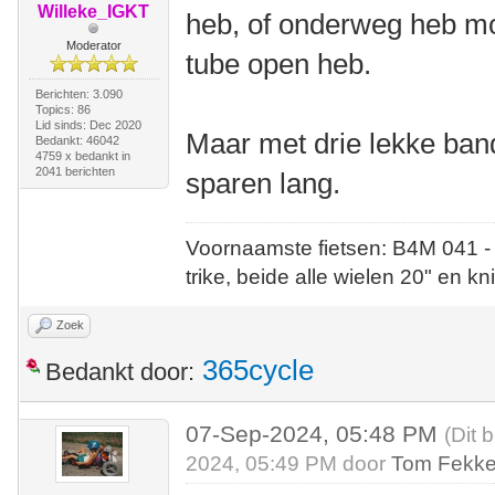
Willeke_IGKT
heb, of onderweg heb mo
Moderator
tube open heb.
Berichten: 3.090
Topics: 86
Lid sinds: Dec 2020
Maar met drie lekke band
Bedankt: 46042
4759 x bedankt in
2041 berichten
sparen lang.
Voornaamste fietsen: B4M 041 -
trike, beide alle wielen 20" en kn
Zoek
365cycle
Bedankt door:
07-Sep-2024, 05:48 PM
(Dit 
2024, 05:49 PM door
Tom Fekk