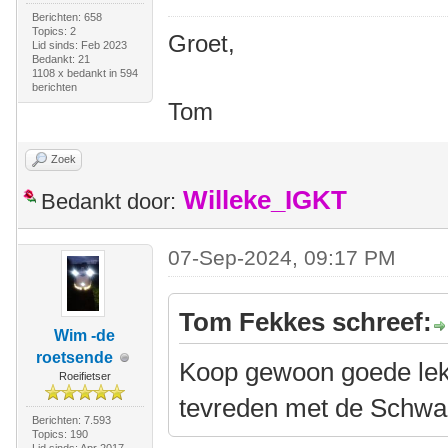
Berichten: 658
Topics: 2
Groet,
Lid sinds: Feb 2023
Bedankt: 21
1108 x bedankt in 594
berichten
Tom
Zoek
Willeke_IGKT
Bedankt door:
07-Sep-2024, 09:17 PM
Tom Fekkes schreef:
Wim -de
roetsende
Koop gewoon goede lekv
Roeifietser
tevreden met de Schwa
Berichten: 7.593
Topics: 190