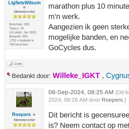
LigfietsWilsum
marathon plus 10 minute
Kilometervreter
m'n werk.
Berichten: 830
Aangezien ik geen sterke
Topics: 19
Lid sinds: Jan 2023
mogelijke banden, en ne
Bedankt: 905
1752 x bedankt in
785 berichten
GoCycles dus.
Zoek
Willeke_IGKT
,
Cygnu
Bedankt door:
08-Sep-2024, 08:25 AM
(Dit 
2024, 08:26 AM door
Roepers
.)
Dit bericht is gecensuree
Roepers
Kilometervreter
is? Neem contact op me