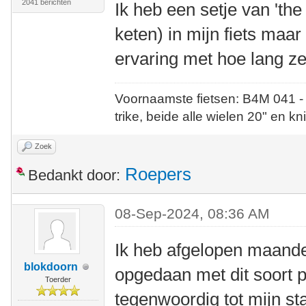
2041 berichten
Ik heb een setje van 'th
keten) in mijn fiets maa
ervaring met hoe lang ze 
Voornaamste fietsen: B4M 041 -
trike, beide alle wielen 20" en kn
Zoek
Roepers
Bedankt door:
08-Sep-2024, 08:36 AM
Ik heb afgelopen maand
blokdoorn
opgedaan met dit soort p
Toerder
tegenwoordig tot mijn s