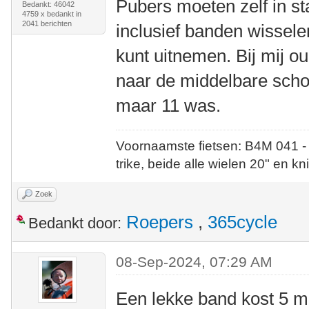
Pubers moeten zelf in st
Bedankt: 46042
4759 x bedankt in
2041 berichten
inclusief banden wisselen
kunt uitnemen. Bij mij ou
naar de middelbare schoo
maar 11 was.
Voornaamste fietsen: B4M 041 -
trike, beide alle wielen 20" en kn
Zoek
Roepers
,
365cycle
Bedankt door:
08-Sep-2024, 07:29 AM
Een lekke band kost 5 m