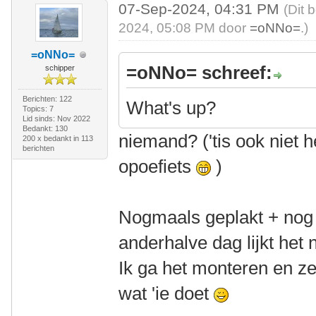
07-Sep-2024, 04:31 PM
(Dit 
2024, 05:08 PM door
=oNNo=
.)
=oNNo=
=oNNo= schreef:
schipper
Berichten: 122
What's up?
Topics: 7
Lid sinds: Nov 2022
Bedankt: 130
niemand? ('tis ook niet 
200 x bedankt in 113
berichten
opoefiets
)
Nogmaals geplakt + nog 
anderhalve dag lijkt het 
Ik ga het monteren en ze
wat 'ie doet