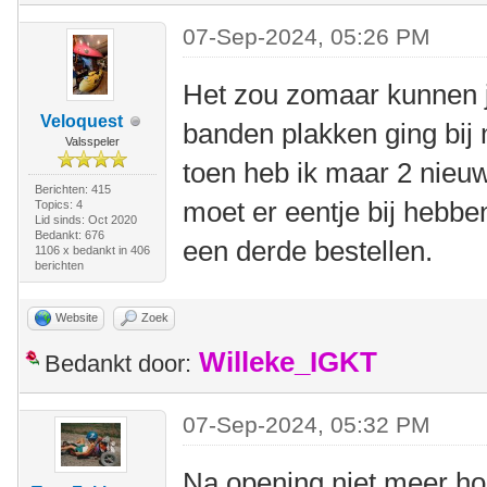
07-Sep-2024, 05:26 PM
Het zou zomaar kunnen ja
Veloquest
banden plakken ging bij 
Valsspeler
toen heb ik maar 2 nieu
Berichten: 415
moet er eentje bij hebben
Topics: 4
Lid sinds: Oct 2020
Bedankt: 676
een derde bestellen.
1106 x bedankt in 406
berichten
Website
Zoek
Willeke_IGKT
Bedankt door:
07-Sep-2024, 05:32 PM
Na opening niet meer ho