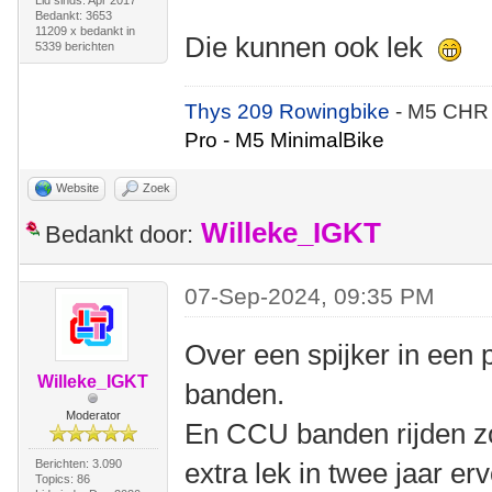
Lid sinds: Apr 2017
Bedankt: 3653
11209 x bedankt in
Die kunnen ook lek
5339 berichten
Thys 209 Rowingbike
- M5 CHR
Pro - M5 MinimalBike
Website
Zoek
Willeke_IGKT
Bedankt door:
07-Sep-2024, 09:35 PM
Over een spijker in een p
Willeke_IGKT
banden.
Moderator
En CCU banden rijden zov
Berichten: 3.090
extra lek in twee jaar er
Topics: 86