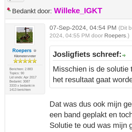
Willeke_IGKT
Bedankt door:
07-Sep-2024, 04:54 PM
(Dit 
2024, 04:55 PM door
Roepers
.)
Roepers
Josligfiets schreef:
Kilometervreter
Misschien is de soluti
Berichten: 2.883
Topics: 90
het resultaat gaat word
Lid sinds: Apr 2017
Bedankt: 3087
3333 x bedankt in
1413 berichten
Dat was dus ook mijn ge
een band geplakt en toc
Solutie te oud was mijn 