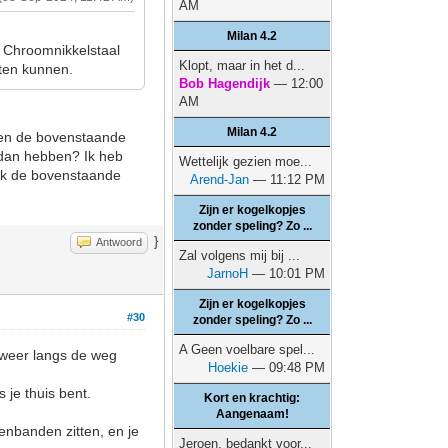
AM
Milan 4.2
 Chroomnikkelstaal
Klopt, maar in het d...
eten kunnen.
Bob Hagendijk
— 12:00
AM
Milan 4.2
aren de bovenstaande
k dan hebben? Ik heb
Wettelijk gezien moe...
 ik de bovenstaande
Arend-Jan
— 11:12 PM
Zijn er kogelkopjes
zonder speling? Zo ...
}
Antwoord
Zal volgens mij bij ...
JarnoH
— 10:01 PM
Zijn er kogelkopjes
#30
zonder speling? Zo ...
A Geen voelbare spel...
isweer langs de weg
Hoekie
— 09:48 PM
 je thuis bent.
Kort en krachtig:
Aangenaam!
enbanden zitten, en je
Jeroen, bedankt voor...