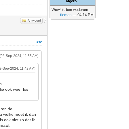
afgero...
Wow! ik ben wederom ...
tiemen
— 04:14 PM
}
Antwoord
#32
(08-Sep-2024, 11:55 AM)
8-Sep-2024, 11:42 AM)
n.
die ook weer los
aren de
ja welke moet ik dan
 ook niet zo dat ik
imaal.