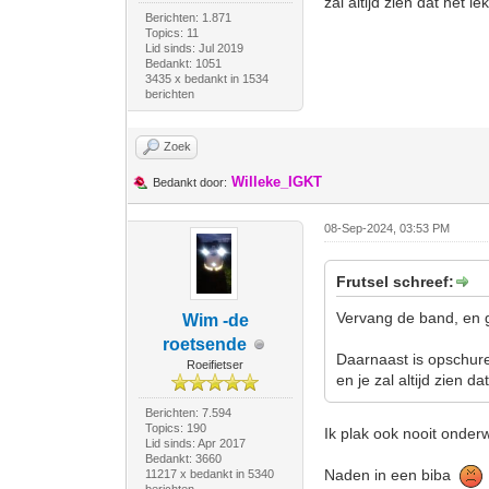
zal altijd zien dat het le
Berichten: 1.871
Topics: 11
Lid sinds: Jul 2019
Bedankt: 1051
3435 x bedankt in 1534
berichten
Zoek
Willeke_IGKT
Bedankt door:
08-Sep-2024, 03:53 PM
Frutsel schreef:
Vervang de band, en ga
Wim -de
roetsende
Daarnaast is opschure
Roeifietser
en je zal altijd zien da
Berichten: 7.594
Topics: 190
Ik plak ook nooit onderw
Lid sinds: Apr 2017
Bedankt: 3660
Naden in een biba
11217 x bedankt in 5340