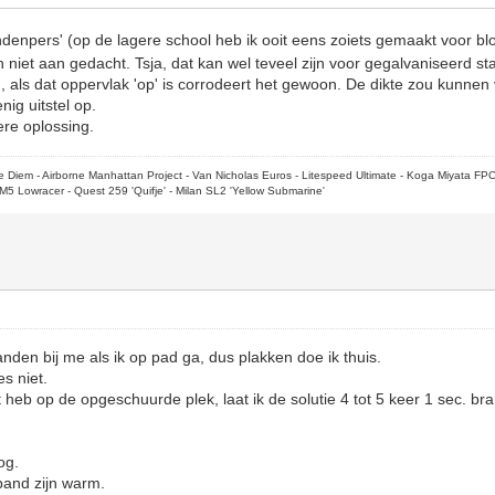
denpers' (op de lagere school heb ik ooit eens zoiets gemaakt voor b
niet aan gedacht. Tsja, dat kan wel teveel zijn voor gegalvaniseerd staa
 als dat oppervlak 'op' is corrodeert het gewoon. De dikte zou kunnen
nig uitstel op.
re oplossing.
rpe Diem - Airborne Manhattan Project - Van Nicholas Euros - Litespeed Ultimate - Koga Miyata FP
M5 Lowracer - Quest 259 'Quifje' - Milan SL2 'Yellow Submarine'
nden bij me als ik op pad ga, dus plakken doe ik thuis.
es niet.
lt heb op de opgeschuurde plek, laat ik de solutie 4 tot 5 keer 1 sec. b
og.
band zijn warm.