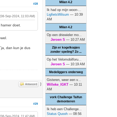
Milan 4.2
#28
Ik had op mijn woon-...
LigfietsWilsum
— 10:39
(08-Sep-2024, 11:03 AM)
AM
je hamer doet.
Milan 4.2
Op een driewieler mo...
ewel.
Jeroen S
— 10:27 AM
Tja, dan kun je dus
Zijn er kogelkopjes
zonder speling? Zo ...
Op het Velomobilforu...
Jeroen S
— 10:19 AM
Medeliggers onderweg
Gisteren, weer een v...
}
Antwoord
Willeke_IGKT
— 10:11
AM
vork Challenge Taifun
demonteren
#29
Ik heb een Challenge...
Status Quooh
— 08:56
(08-Sep-2024, 11:42 AM)