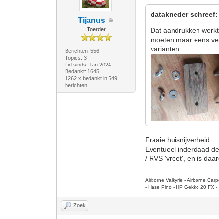
datakneder schreef:
Tijanus
Toerder
Dat aandrukken werkt z
moeten maar eens ve
varianten.
Berichten: 556
Topics: 3
Lid sinds: Jan 2024
Bedankt: 1645
1262 x bedankt in 549
berichten
Fraaie huisnijverheid.
Eventueel inderdaad de
/ RVS 'vreet', en is da
Airborne Valkyrie - Airborne Ca
- Hase Pino - HP Gekko 20 FX - 
Zoek