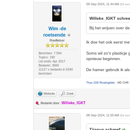
08-Sep-2024, 11:44 AM
(Dit be
Willeke_IGKT schree
Bij het wrijven over de
Wim -de
roetsende
Roeifietser
Ik doe het ook eerst me
Soms wil zo'n plasticje 
Berichten: 7.594
Topics: 190
opnieuw beginnen.
Lid sinds: Apr 2017
Bedankt: 3660
De hamer gebruik ik als 
11217 x bedankt in 5340
berichten
Thys 209 Rowingbike
- M5 CHR 
Website
Zoek
Willeke_IGKT
Bedankt door:
08-Sep-2024, 11:55 AM
(Dit be
Tijanus schreef: