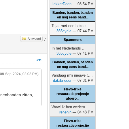
LekkerDoen
— 08:54 PM
Banden, banden, banden
en nog eens band...
Tsja, met een heiste...
365cycle
— 07:44 PM
}
Antwoord
Spammers
In het Nederlands ...
365cycle
— 07:41 PM
#31
Banden, banden, banden
en nog eens band...
(08-Sep-2024, 03:03 PM)
Vandaag m'n nieuwe C...
datakneder
— 07:31 PM
Flevo-trike
restauratieprojectje
nnenbanden zitten,
afgero...
Wow! ik ben wedero...
renehin
— 04:48 PM
Flevo-trike
restauratieprojectje