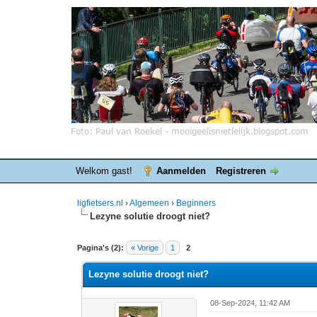
Welkom gast!
Aanmelden
Registreren
ligfietsers.nl
›
Algemeen
›
Beginners
Lezyne solutie droogt niet?
0 stemmen - gemiddelde waardering is 0
1
2
3
4
5
Pagina's (2):
« Vorige
1
2
Lezyne solutie droogt niet?
08-Sep-2024, 11:42 AM