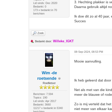
3. Hechting plakker is 
Lid sinds: Dec 2020
Daarna gebruik altijd 
Bedankt: 0
173 x bedankt in 70
berichten
Ik doe dit zo al 40 jaar,
Succes
Zoek
Willeke_IGKT
Bedankt door:
08-Sep-2024, 08:53 PM
Mooie aanvulling.
Wim -de
roetsende
Ik heb geleerd dat door
Roeifietser
Net als met van die kind
Berichten: 7.594
meer de blauwe of rode 
Topics: 190
Lid sinds: Apr 2017
Zo is mij verteld dat h
Bedankt: 3660
11217 x bedankt in 5340
niet meer van elkaar ka
berichten