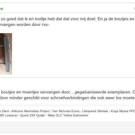
o goed dat ik en tooltje heb dat dat voor mij doet. En ja de boutjes e
rvangen worden door rvs-
 boutjes en moertjes vervangen door...
gegalvaniseerde
exemplaren. C
ardoor minder geschikt voor schroefverbindingen die ook weer los moet
rpe Diem - Airborne Manhattan Project - Van Nicholas Euros - Litespeed Ultimate - Koga Miyata FP
M5 Lowracer - Quest 259 'Quifje' - Milan SL2 'Yellow Submarine'