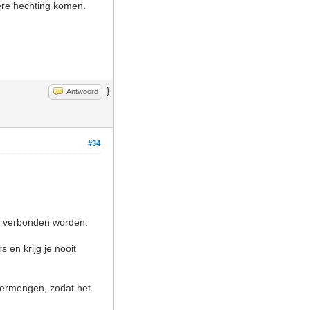
tere hechting komen.
}
Antwoord
#34
ar verbonden worden.
 en krijg je nooit
 vermengen, zodat het