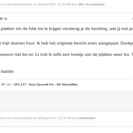
richt is het laatst bewerkt op 08-Sep-2024, 11:46 AM door
Wim -de roetsende
.)
f:
 plakker om de folie los te krijgen verstevig je de hechting, wat jij met 
t mijn duimen hoor. Ik heb het originele bericht even aangepast. Dankj
gewoon niet los en 1x trok ik zelfs een hoekje van de plakker weer los. 
laatste.
- DF
282
- DFxl 137 - Rans Dynamik Pro - M5 MinimalBike
richt is het laatst bewerkt op 08-Sep-2024, 12:14 PM door
datakneder
.)