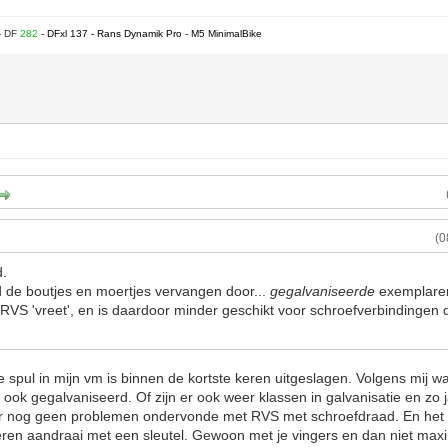
- DF
282
- DFxl 137 - Rans Dynamik Pro - M5 MinimalBike
(0
d.
 de boutjes en moertjes vervangen door...
gegalvaniseerde
exemplare
RVS 'vreet', en is daardoor minder geschikt voor schroefverbindingen 
e spul in mijn vm is binnen de kortste keren uitgeslagen. Volgens mij w
ook gegalvaniseerd. Of zijn er ook weer klassen in galvanisatie en zo 
r nog geen problemen ondervonde met RVS met schroefdraad. En het is
en aandraai met een sleutel. Gewoon met je vingers en dan niet max