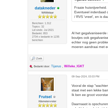
Fraaie huisnijverheid.
datakneder
Eventueel inderdaad d
WAWelaar
/ RVS 'vreet', en is 
Berichten: 1.312
Topics: 32
Lid sinds: Jul 2021
Al het gegalvaniseerde 
Bedankt: 853
2734 x bedankt in 1235
boutjes ook gegalvanise
berichten
echter nog geen proble
moeren aandraai met ee
Zoek
Tijanus
,
Willeke_IGKT
Bedankt door:
08-Sep-2024, 03:03 PM
Vooral de stap "wachten"
staat met een lekke ba
Ik ben ee groot voorsta
Frutsel
Kilometervreter
Daarnaast is opschuren 