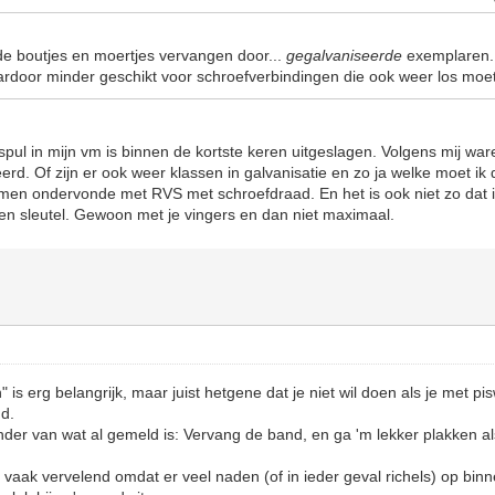
e boutjes en moertjes vervangen door...
gegalvaniseerde
exemplaren.
daardoor minder geschikt voor schroefverbindingen die ook weer los mo
spul in mijn vm is binnen de kortste keren uitgeslagen. Volgens mij w
erd. Of zijn er ook weer klassen in galvanisatie en zo ja welke moet i
men ondervonde met RVS met schroefdraad. En het is ook niet zo dat
n sleutel. Gewoon met je vingers en dan niet maximaal.
 is erg belangrijk, maar juist hetgene dat je niet wil doen als je met p
nd.
nder van wat al gemeld is: Vervang de band, en ga 'm lekker plakken als
vaak vervelend omdat er veel naden (of in ieder geval richels) op binn