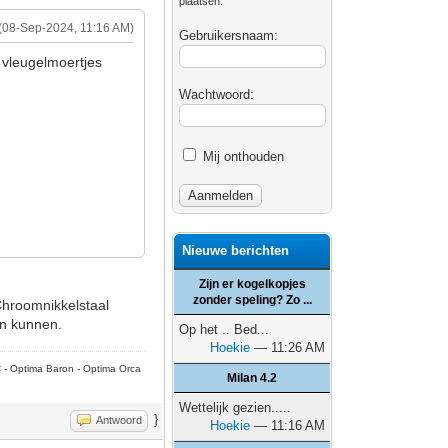
plaatsen.
(08-Sep-2024, 11:16 AM)
Gebruikersnaam:
n vleugelmoertjes
Wachtwoord:
Mij onthouden
Nieuwe berichten
Zijn er kogelkopjes
zonder speling? Zo ...
hroomnikkelstaal
en kunnen.
Op het .. Bed...
Hoekie
— 11:26 AM
C - Optima Baron - Optima Orca
Milan 4.2
Wettelijk gezien.....
}
Antwoord
Hoekie
— 11:16 AM