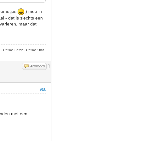
loemetjes
) mee in
l - dat is slechts een
 varieren, maar dat
C - Optima Baron - Optima Orca
}
Antwoord
#33
randen met een