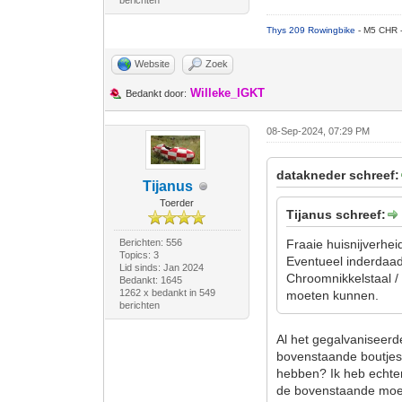
berichten
Thys 209 Rowingbike
- M5 CHR 
Website
Zoek
Willeke_IGKT
Bedankt door:
08-Sep-2024, 07:29 PM
datakneder schreef:
Tijanus
Toerder
Tijanus schreef:
Berichten: 556
Fraaie huisnijverhei
Topics: 3
Eventueel inderdaad
Lid sinds: Jan 2024
Chroomnikkelstaal / 
Bedankt: 1645
1262 x bedankt in 549
moeten kunnen.
berichten
Al het gegalvaniseerd
bovenstaande boutjes 
hebben? Ik heb echte
de bovenstaande moer