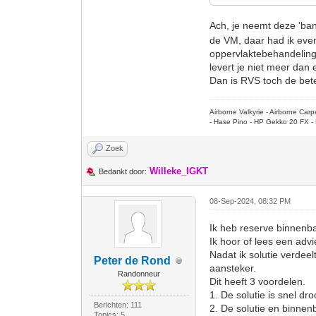
Ach, je neemt deze 'ban
de VM, daar had ik even 
oppervlaktebehandeling,
levert je niet meer dan e
Dan is RVS toch de bete
Airborne Valkyrie - Airborne Ca
- Hase Pino - HP Gekko 20 FX - 
Zoek
Willeke_IGKT
Bedankt door:
08-Sep-2024, 08:32 PM
Ik heb reserve binnenba
Ik hoor of lees een advi
Nadat ik solutie verdee
Peter de Rond
aansteker.
Randonneur
Dit heeft 3 voordelen.
1. De solutie is snel dro
Berichten: 111
2. De solutie en binnen
Topics: 5