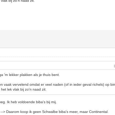
k vlak bij zo'n naad zit.
 'm lekker plakken als je thuis bent.
n vaak vervelend omdat er veel naden (of in ieder geval richels) op bi
t het lek vlak bij zo'n naad zit.
eg. Ik heb voldoende biba's bij mij.
--> Daarom koop ik geen Schwalbe biba's meer, maar Continental.