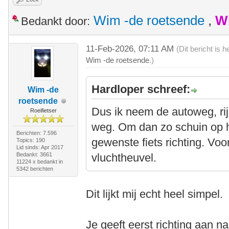
Wim -de roetsende
,
W
Bedankt door:
11-Feb-2026, 07:11 AM
(Dit bericht is
Wim -de roetsende
.)
Hardloper schreef:
Wim -de
roetsende
Dus ik neem de autoweg, ri
Roeifietser
weg. Om dan zo schuin op he
Berichten: 7.596
gewenste fiets richting. Voo
Topics: 190
Lid sinds: Apr 2017
Bedankt: 3661
vluchtheuvel.
11224 x bedankt in
5342 berichten
Dit lijkt mij echt heel simpel.
Je geeft eerst richting aan na