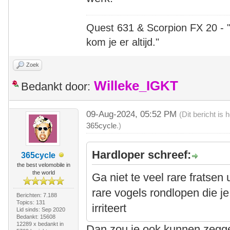
Quest 631 & Scorpion FX 20 - "A
kom je er altijd."
Zoek
Willeke_IGKT
Bedankt door:
09-Aug-2024, 05:52 PM
(Dit bericht is
365cycle
.)
Hardloper schreef:
365cycle
the best velomobile in
the world
Ga niet te veel rare fratsen 
rare vogels rondlopen die je
Berichten: 7.188
Topics: 131
irriteert
Lid sinds: Sep 2020
Bedankt: 15608
12289 x bedankt in
Dan zou je ook kunnen zeggen: