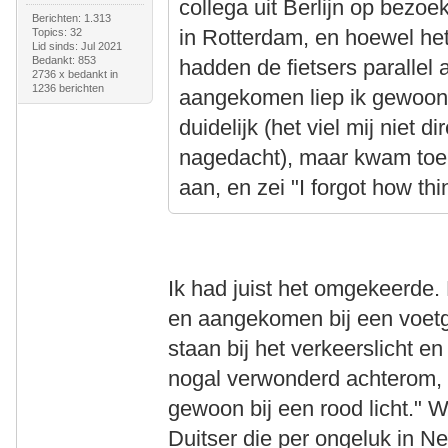
collega uit Berlijn op bezo
Berichten: 1.313
in Rotterdam, en hoewel het
Topics: 32
Lid sinds: Jul 2021
Bedankt: 853
hadden de fietsers parallel 
2736 x bedankt in
1236 berichten
aangekomen liep ik gewoon a
duidelijk (het viel mij niet d
nagedacht), maar kwam toen
aan, en zei "I forgot how th
Ik had juist het omgekeerde
en aangekomen bij een voetg
staan bij het verkeerslicht en
nogal verwonderd achterom, 
gewoon bij een rood licht." Wa
Duitser die per ongeluk in N