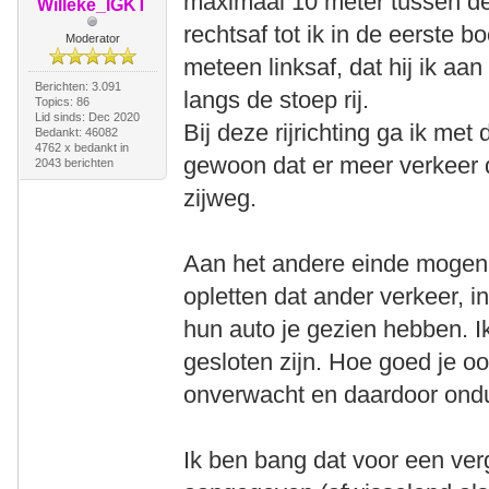
maximaal 10 meter tussen de 
Willeke_IGKT
rechtsaf tot ik in de eerste b
Moderator
meteen linksaf, dat hij ik aan
Berichten: 3.091
langs de stoep rij.
Topics: 86
Lid sinds: Dec 2020
Bij deze rijrichting ga ik met
Bedankt: 46082
4762 x bedankt in
gewoon dat er meer verkeer d
2043 berichten
zijweg.
Aan het andere einde mogen a
opletten dat ander verkeer, 
hun auto je gezien hebben. Ik
gesloten zijn. Hoe goed je ook
onverwacht en daardoor ondui
Ik ben bang dat voor een verg