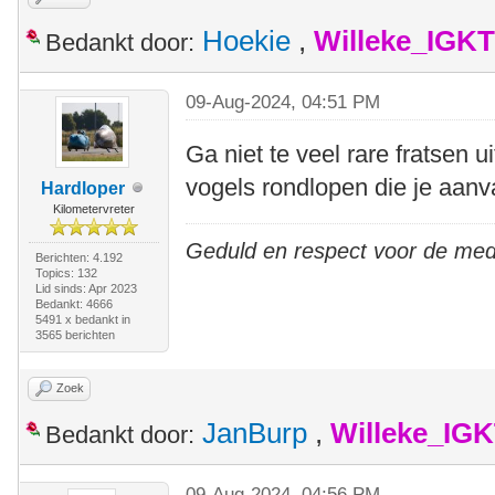
Hoekie
,
Willeke_IGKT
Bedankt door:
09-Aug-2024, 04:51 PM
Ga niet te veel rare fratsen u
vogels rondlopen die je aanval
Hardloper
Kilometervreter
Geduld en respect voor de me
Berichten: 4.192
Topics: 132
Lid sinds: Apr 2023
Bedankt: 4666
5491 x bedankt in
3565 berichten
Zoek
JanBurp
,
Willeke_IG
Bedankt door:
09-Aug-2024, 04:56 PM