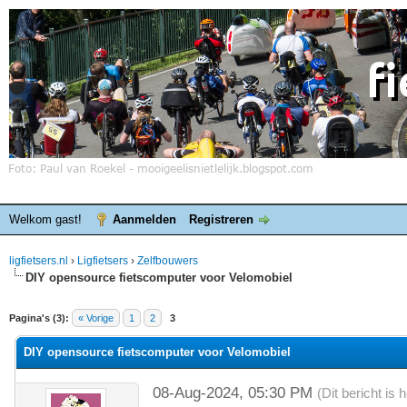
Welkom gast!
Aanmelden
Registreren
ligfietsers.nl
›
Ligfietsers
›
Zelfbouwers
DIY opensource fietscomputer voor Velomobiel
elde waardering is 0
Pagina's (3):
« Vorige
1
2
3
DIY opensource fietscomputer voor Velomobiel
08-Aug-2024, 05:30 PM
(Dit bericht is