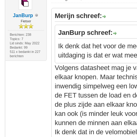
Merijn schreef:
JanBurp
Fietser
JanBurp schreef:
Berichten: 238
Topics: 7
Lid sinds: May 2022
Ik denk dat het voor de m
Bedankt: 99
511 x bedankt in 227
uitdaging is dat er wat m
berichten
Volgens datasheet mag je va
elkaar knopen. Maar technis
inwendig simpelweg een low
de FET tussen de load en de
de plus zijde aan elkaar kn
kan ook (is minder leuk voo
kunnen de minnen aan elka
Ik denk dat in de velomobie