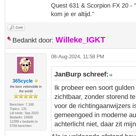
Quest 631 & Scorpion FX 20 - "A
kom je er altijd."
Zoek
Willeke_IGKT
Bedankt door:
08-Aug-2024, 11:58 PM
JanBurp schreef:
365cycle
Ik probeer een soort gulde
the best velomobile in
the world
zichtbaar, zonder storend te
voor de richtingaanwijzers i
Berichten: 7.188
Topics: 131
Lid sinds: Sep 2020
gemeengoed in moderne auto
Bedankt: 15608
12289 x bedankt in
achterlicht niet, daar zit mijn
5769 berichten