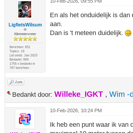
10-Feb-2026, 09:55 PM
En als het onduidelijk is dan 
aan.
LigfietsWilsum
Dan is 't meteen duidelijk.
Kilometervreter
Berichten: 831
Topics: 19
Lid sinds: Jan 2023
Bedankt: 909
1755 x bedankt in
787 berichten
Zoek
Willeke_IGKT
,
Wim -d
Bedankt door:
10-Feb-2026, 10:24 PM
Ik heb een punt waar ik van 