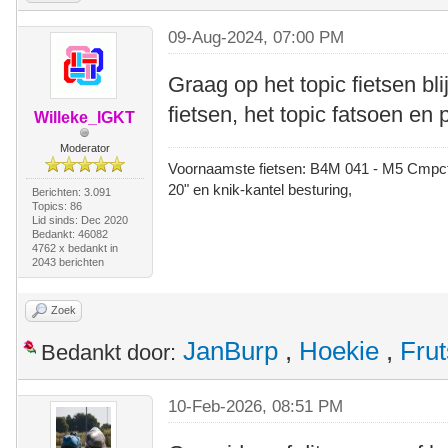
09-Aug-2024, 07:00 PM
Graag op het topic fietsen bli
fietsen, het topic fatsoen en p
Willeke_IGKT
Moderator
Voornaamste fietsen: B4M 041 - M5 Cmpct -
20" en knik-kantel besturing,
Berichten: 3.091
Topics: 86
Lid sinds: Dec 2020
Bedankt: 46082
4762 x bedankt in
2043 berichten
Zoek
JanBurp
,
Hoekie
,
Frut
Bedankt door:
10-Feb-2026, 08:51 PM