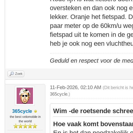
oversteken en dan ook nog ee
lekker. Oranje het fietspad. 
paar meter op de 60km/u we
fietspad uit te komen in de ge
heb je ook nog een vluchtheu
Geduld en respect voor de me
Zoek
11-Feb-2026, 02:10 AM
(Dit bericht is
365cycle
.)
Wim -de roetsende schree
365cycle
the best velomobile in
the world
Hoe vaak komt bovenstaa
En is het dan noodzakelijk o