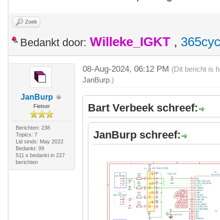
Zoek
Willeke_IGKT
,
365cyc
Bedankt door:
08-Aug-2024, 06:12 PM
(Dit bericht is
JanBurp
.)
JanBurp
Bart Verbeek schreef:
Fietser
Berichten: 238
JanBurp schreef:
Topics: 7
Lid sinds: May 2022
Bedankt: 99
511 x bedankt in 227
berichten