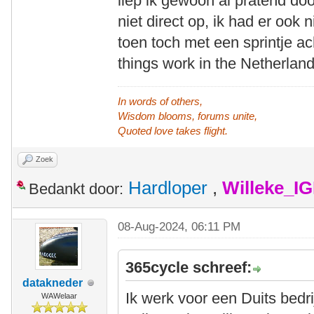
liep ik gewoon al pratend door.
niet direct op, ik had er ook
toen toch met een sprintje ac
things work in the Netherlan
In words of others,
Wisdom blooms, forums unite,
Quoted love takes flight.
Zoek
Hardloper
,
Willeke_I
Bedankt door:
08-Aug-2024, 06:11 PM
365cycle schreef:
datakneder
Ik werk voor een Duits bedri
WAWelaar