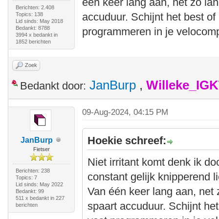
één keer lang aan, net zo lan
Berichten: 2.408
accuduur. Schijnt het best of 
Topics: 138
Lid sinds: May 2018
Bedankt: 8788
programmeren in je velocomp
3994 x bedankt in
1852 berichten
Zoek
JanBurp
,
Willeke_IG
Bedankt door:
09-Aug-2024, 04:15 PM
Hoekie schreef:
JanBurp
Fietser
Niet irritant komt denk ik d
Berichten: 238
constant gelijk knipperend l
Topics: 7
Lid sinds: May 2022
Van één keer lang aan, net z
Bedankt: 99
511 x bedankt in 227
spaart accuduur. Schijnt het
berichten