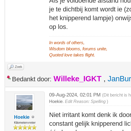
Als je voldoende afstand houdt
je te dichtbij komt wordt ie 
het knipperend lampje) onwij
op los.
In words of others,
Wisdom blooms, forums unite,
Quoted love takes flight.
Zoek
Willeke_IGKT
,
JanBu
Bedankt door:
09-Aug-2024, 02:01 PM
(Dit bericht is
Hoekie
.
Edit Reason: Spelling
)
Niet irritant komt denk ik do
Hoekie
constant gelijk knipperend li
Kilometervreter