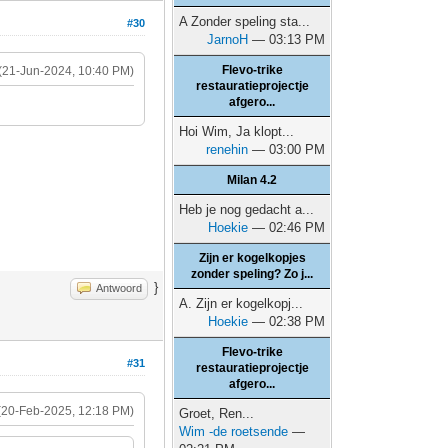
A Zonder speling sta...
#30
JarnoH
— 03:13 PM
Flevo-trike
(21-Jun-2024, 10:40 PM)
restauratieprojectje
afgero...
Hoi Wim, Ja klopt...
renehin
— 03:00 PM
Milan 4.2
Heb je nog gedacht a...
Hoekie
— 02:46 PM
Zijn er kogelkopjes
zonder speling? Zo j...
}
Antwoord
A. Zijn er kogelkopj...
Hoekie
— 02:38 PM
Flevo-trike
#31
restauratieprojectje
afgero...
(20-Feb-2025, 12:18 PM)
Groet, Ren...
Wim -de roetsende
—