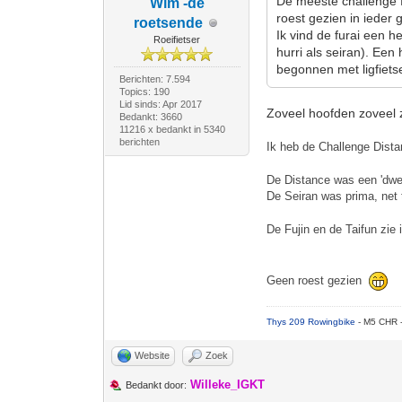
De meeste challenge fi
Wim -de
roest gezien in ieder
roetsende
Ik vind de furai een he
Roeifietser
hurri als seiran). Een
begonnen met ligfiets
Berichten: 7.594
Topics: 190
Lid sinds: Apr 2017
Zoveel hoofden zoveel 
Bedankt: 3660
11216 x bedankt in 5340
berichten
Ik heb de Challenge Dista
De Distance was een 'dwei
De Seiran was prima, net 
De Fujin en de Taifun zie 
Geen roest gezien
Thys 209 Rowingbike
- M5 CHR 
Website
Zoek
Willeke_IGKT
Bedankt door: