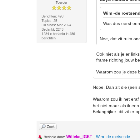
Toerder
Wim -de roetsend
Berichten: 493
Topics: 25
Was dus eerst een 
Lid sinds: Mar 2024
Bedankt: 2243
1284 x bedankt in 486
berichten
Nee, dat zit ruim on
Ook niet als je er lin
frame richting jouw 
Waarom zou je deze b
Nope, Dan zit die (een 
Waarom zou ik het era
het niet maar als ik ee
Belangrijker: dit zit er
Zoek
Willeke_IGKT
,
Wim -de roetsende
Bedankt door: