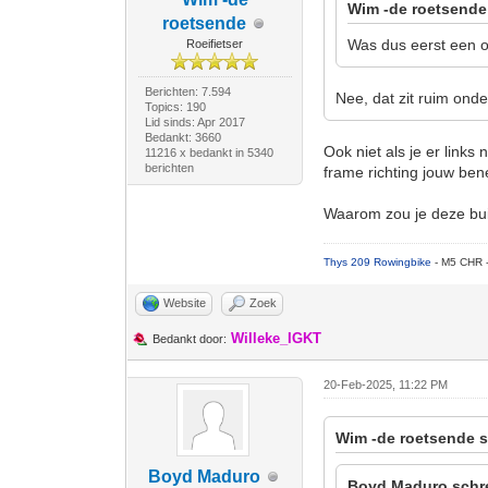
Wim -de roetsende
roetsende
Was dus eerst een on
Roeifietser
Berichten: 7.594
Nee, dat zit ruim ond
Topics: 190
Lid sinds: Apr 2017
Bedankt: 3660
Ook niet als je er links
11216 x bedankt in 5340
berichten
frame richting jouw be
Waarom zou je deze bui
Thys 209 Rowingbike
- M5 CHR 
Website
Zoek
Willeke_IGKT
Bedankt door:
20-Feb-2025, 11:22 PM
Wim -de roetsende s
Boyd Maduro
Boyd Maduro schr