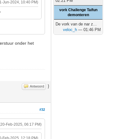
02:21 PM
1-Jun-2024, 10:40 PM)
vork Challenge Taifun
?
demonteren
De vork van de nar z...
veloc_h
— 01:46 PM
derstuur onder het
}
Antwoord
#32
(20-Feb-2025, 06:17 PM)
0-Feb-2025, 12:18 PM)