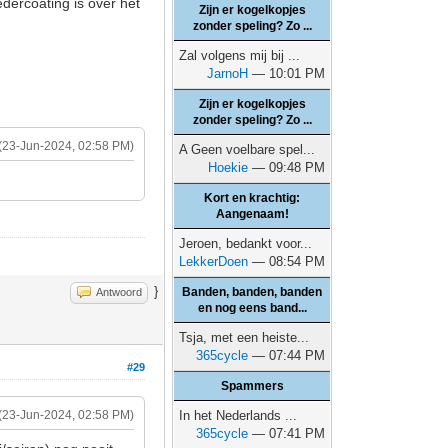
edercoating is over het
Zijn er kogelkopjes
zonder speling? Zo ...
Zal volgens mij bij ...
JarnoH
— 10:01 PM
Zijn er kogelkopjes
zonder speling? Zo ...
(23-Jun-2024, 02:58 PM)
A Geen voelbare spel...
Hoekie
— 09:48 PM
Kort en krachtig:
Aangenaam!
Jeroen, bedankt voor...
LekkerDoen
— 08:54 PM
}
Banden, banden, banden
Antwoord
en nog eens band...
Tsja, met een heiste...
365cycle
— 07:44 PM
#29
Spammers
(23-Jun-2024, 02:58 PM)
In het Nederlands ...
365cycle
— 07:41 PM