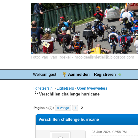
Welkom gast!
Aanmelden
Registreren
ligfietsers.nl
›
Ligfietsers
›
Open tweewielers
Verschillen challenge hurricane
0 stemmen - gemiddelde waardering is 0
1
2
3
4
5
Pagina's (2):
« Vorige
1
2
Verschillen challenge hurricane
23-Jun-2024, 02:58 PM