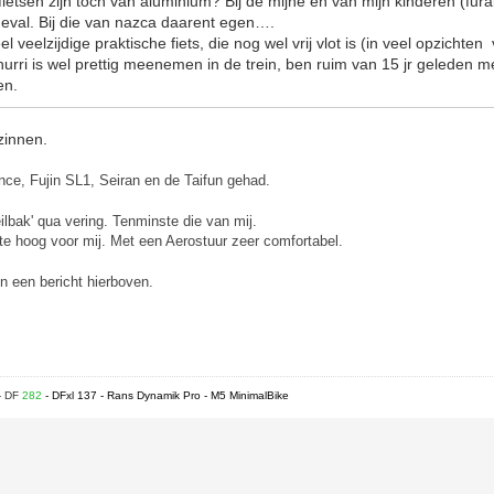
etsen zijn toch van aluminium? Bij de mijne en van mijn kinderen (furai
 geval. Bij die van nazca daarent egen….
el veelzijdige praktische fiets, die nog wel vrij vlot is (in veel opzichte
 hurri is wel prettig meenemen in de trein, ben ruim van 15 jr geleden m
en.
zinnen.
nce,
Fujin SL1,
Seiran en de
Taifun gehad.
lbak' qua vering. Tenminste die van mij.
te hoog voor mij. Met een Aerostuur zeer comfortabel.
in een bericht hierboven.
- DF
282
- DFxl 137 - Rans Dynamik Pro - M5 MinimalBike