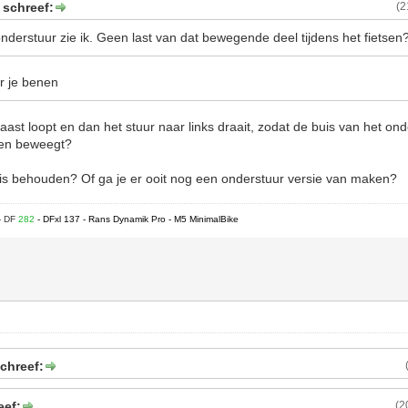
 schreef:
(2
derstuur zie ik. Geen last van dat bewegende deel tijdens het fietsen
er je benen
 naast loopt en dan het stuur naar links draait, zodat de buis van het on
nen beweegt?
s behouden? Of ga je er ooit nog een onderstuur versie van maken?
- DF
282
- DFxl 137 - Rans Dynamik Pro - M5 MinimalBike
chreef:
eef:
(2