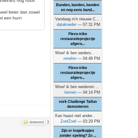
/seiran) nog nooit
Banden, banden, banden
en nog eens band...
n veel beter dan zowel
et een hurri
Vandaag m'n nieuwe C...
datakneder
— 07:31 PM
Flevo-trike
restauratieprojectje
afgero...
Wow! ik ben wedero...
renehin
— 04:48 PM
Flevo-trike
restauratieprojectje
afgero...
Wow! ik ben wederom ...
tiemen
— 04:14 PM
vork Challenge Taifun
demonteren
Kan haast niet ander...
ZoefZoef
— 03:29 PM
}
Antwoord
Zijn er kogelkopjes
zonder speling? Zo ...