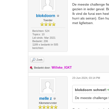
De meeste challenge fie
gezien in ieder geval. 
Ik vind de furai een heel
blokdoorn
hurri als seiran). Een 
Toerder
met ligfietsen.
Berichten: 524
Topics: 10
Lid sinds: Mar 2021
Bedankt: 206
1189 x bedankt in 505
berichten
Zoek
Willeke_IGKT
Bedankt door:
23-Jun-2024, 03:14 PM
blokdoorn schreef:
De meeste challenge f
melle z
Kilometervreter