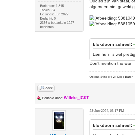
Oudjes zijn van staal, 
Berichten: 1.345
algemeen niet geweldig 
Topics: 34
Lid sinds: Jun 2022
Bedankt: 0
2366 x bedankt in 1227
berichten
blokdoorn schreef:
Een hurri is wel prett
Don't mention the war!
Optima Stinger |
2x Dries Baron
Zoek
Willeke_IGKT
Bedankt door:
23-Jun-2024, 03:17 PM
blokdoorn schreef: