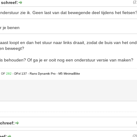
 schreef:
(2
derstuur zie ik. Geen last van dat bewegende deel tijdens het fietsen
er je benen
 naast loopt en dan het stuur naar links draait, zodat de buis van het on
nen beweegt?
s behouden? Of ga je er ooit nog een onderstuur versie van maken?
- DF
282
- DFxl 137 - Rans Dynamik Pro - M5 MinimalBike
chreef:
eef:
(2