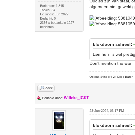
Oudjes zijn van staal, 
Berichten: 1.345
algemeen niet geweldig 
Topics: 34
Lid sinds: Jun 2022
Bedankt: 0
2366 x bedankt in 1227
berichten
blokdoorn schreef:
Een hurri is wel prett
Don't mention the war!
Optima Stinger |
2x Dries Baron
Zoek
Willeke_IGKT
Bedankt door:
23-Jun-2024, 03:17 PM
blokdoorn schreef: