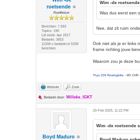
Wim -de roetsende
roetsende
Was dus eerst een on
Roeifietser
Berichten: 7.593
Nee, dat zit ruim ond
Topics: 190
Lid sinds: Apr 2017
Bedankt: 3653
Ook niet als je er links
11206 x bedankt in 5339
berichten
frame richting jouw be
Waarom zou je deze bui
Thys 209 Rowingbike
- M5 CHR 
Website
Zoek
Willeke_IGKT
Bedankt door:
20-Feb-2025, 11:22 PM
Wim -de roetsende s
Boyd Maduro
Boyd Maduro schr