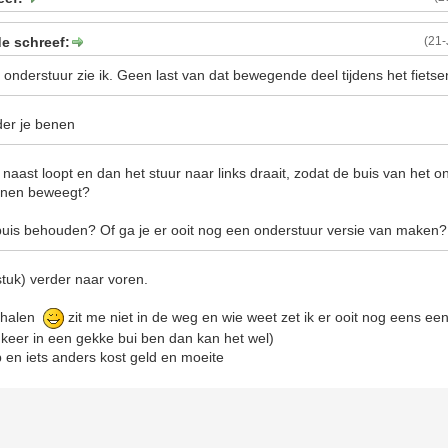
e schreef:
(21
onderstuur zie ik. Geen last van dat bewegende deel tijdens het fiets
der je benen
ks naast loopt en dan het stuur naar links draait, zodat de buis van het 
benen beweegt?
uis behouden? Of ga je er ooit nog een onderstuur versie van maken?
stuk) verder naar voren.
f halen
zit me niet in de weg en wie weet zet ik er ooit nog eens ee
n keer in een gekke bui ben dan kan het wel)
 op en iets anders kost geld en moeite