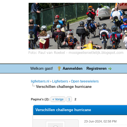
Welkom gast!
Aanmelden
Registreren
ligfietsers.nl
›
Ligfietsers
›
Open tweewielers
Verschillen challenge hurricane
0 stemmen - gemiddelde waardering is 0
1
2
3
4
5
Pagina's (2):
« Vorige
1
2
Verschillen challenge hurricane
23-Jun-2024, 02:58 PM