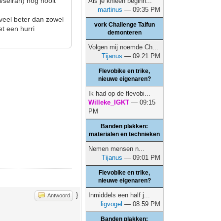
/seiran) nog nooit
Als je knieën beginn...
martinus
— 09:35 PM
n veel beter dan zowel
vork Challenge Taifun
et een hurri
demonteren
Volgen mij noemde Ch...
Tijanus
— 09:21 PM
Flevobike en trike,
nieuwe eigenaren?
Ik had op de flevobi...
Willeke_IGKT
— 09:15
PM
Banden plakken:
materialen en technieken
Nemen mensen n...
Tijanus
— 09:01 PM
Flevobike en trike,
nieuwe eigenaren?
}
Inmiddels een half j...
Antwoord
ligvogel
— 08:59 PM
Banden plakken: