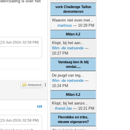
edercoating is over het
vork Challenge Taifun
demonteren
Waarom niet even met...
martinus
— 10:29 PM
Milan 4.2
(23-Jun-2024, 02:58 PM)
Klopt, bij het aan...
Wim -de roetsende
—
10:27 PM
Vandaag ben ik blij
omdat.....
De jeugd van teg...
Wim -de roetsende
—
}
Antwoord
10:24 PM
Milan 4.2
Klopt, bij het aanze...
#29
Arend-Jan
— 10:21 PM
Flevobike en trike,
(23-Jun-2024, 02:58 PM)
nieuwe eigenaren?