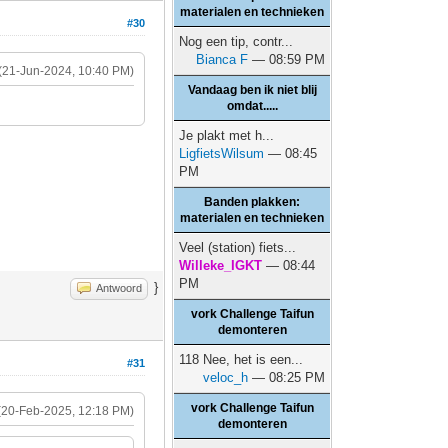
materialen en technieken
#30
Nog een tip, contr...
Bianca F
— 08:59 PM
(21-Jun-2024, 10:40 PM)
Vandaag ben ik niet blij
omdat.....
Je plakt met h...
LigfietsWilsum
— 08:45
PM
Banden plakken:
materialen en technieken
Veel (station) fiets...
Willeke_IGKT
— 08:44
PM
}
Antwoord
vork Challenge Taifun
demonteren
118 Nee, het is een...
#31
veloc_h
— 08:25 PM
vork Challenge Taifun
(20-Feb-2025, 12:18 PM)
demonteren