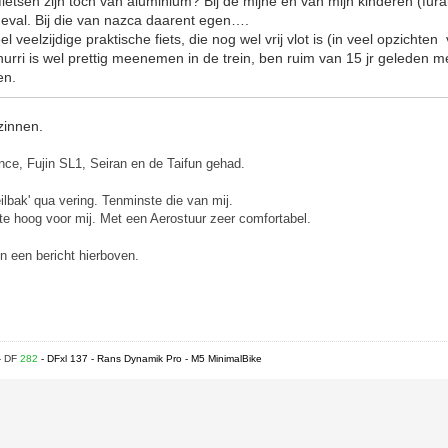
etsen zijn toch van aluminium? Bij de mijne en van mijn kinderen (furai
 geval. Bij die van nazca daarent egen….
el veelzijdige praktische fiets, die nog wel vrij vlot is (in veel opzichte
 hurri is wel prettig meenemen in de trein, ben ruim van 15 jr geleden m
en.
zinnen.
nce,
Fujin SL1,
Seiran en de
Taifun gehad.
lbak' qua vering. Tenminste die van mij.
te hoog voor mij. Met een Aerostuur zeer comfortabel.
in een bericht hierboven.
- DF
282
- DFxl 137 - Rans Dynamik Pro - M5 MinimalBike