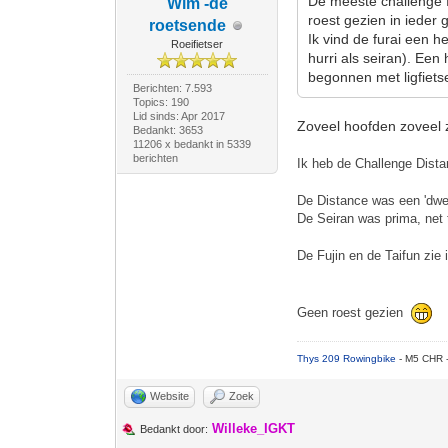
De meeste challenge fi
Wim -de
roest gezien in ieder
roetsende
Ik vind de furai een he
Roeifietser
hurri als seiran). Een
begonnen met ligfiets
Berichten: 7.593
Topics: 190
Lid sinds: Apr 2017
Zoveel hoofden zoveel 
Bedankt: 3653
11206 x bedankt in 5339
berichten
Ik heb de Challenge Dista
De Distance was een 'dwei
De Seiran was prima, net 
De Fujin en de Taifun zie 
Geen roest gezien
Thys 209 Rowingbike
- M5 CHR 
Website
Zoek
Willeke_IGKT
Bedankt door: