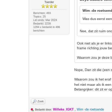
Toerder
Wim -de roetsend
Berichten: 493
Topics: 25
Was dus eerst een 
Lid sinds: Mar 2024
Bedankt: 2239
1284 x bedankt in 486
berichten
Nee, dat zit ruim on
Ook niet als je er lin
frame richting jouw 
Waarom zou je deze b
Nope, Dan zit die (een 
Waarom zou ik het era
het niet maar als ik ee
Belangrijker: dit zit er
Zoek
Willeke_IGKT
,
Wim -de roetsende
Bedankt door: