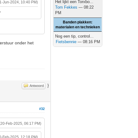
Het lijkt een Torxbo...
1-Jun-2024, 10:40 PM)
Tom Fekkes
— 08:22
?
PM
Banden plakken:
materialen en technieken
Nog een tip, control...
Fietsbennie
— 08:16 PM
derstuur onder het
}
Antwoord
#32
(20-Feb-2025, 06:17 PM)
0-Feb-2025, 12:18 PM)