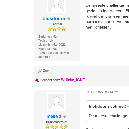
De meeste challenge fie
gezien in ieder geval. 
Ik vind de furai een heel
blokdoorn
hurri als seiran). Een 
Toerder
met ligfietsen.
Berichten: 524
Topics: 10
Lid sinds: Mar 2021
Bedankt: 206
1189 x bedankt in 505
berichten
Zoek
Willeke_IGKT
Bedankt door:
23-Jun-2024, 03:14 PM
blokdoorn schreef:
De meeste challenge f
melle z
Kilometervreter