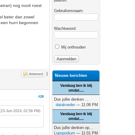
plaatsen.
eiran) nog nooit roest
Gebruikersnaam:
veel beter dan zowel
et een hurri begonnen
Wachtwoord:
Mij onthouden
}
Antwoord
Nieuwe berichten
Vandaag ben ik blij
omdat.....
#28
Dus jullie denken ...
datakneder
— 11:08 PM
(23-Jun-2024, 02:58 PM)
Vandaag ben ik blij
omdat.....
Dus jullie denken op...
Lopopodium
— 11:01 PM