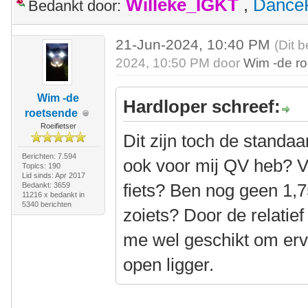
Willeke_IGKT
,
Dance
Bedankt door:
21-Jun-2024, 10:40 PM
(Dit 
2024, 10:50 PM door
Wim -de r
Wim -de
Hardloper schreef:
roetsende
Roeifietser
Dit zijn toch de standaa
Berichten: 7.594
ook voor mij QV heb? V
Topics: 190
Lid sinds: Apr 2017
fiets? Ben nog geen 1,75
Bedankt: 3659
11216 x bedankt in
5340 berichten
zoiets? Door de relatief 
me wel geschikt om erv
open ligger.