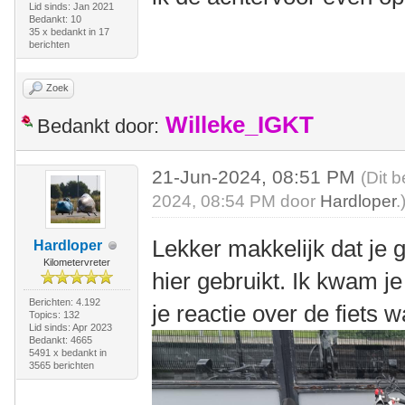
Lid sinds: Jan 2021
Bedankt: 10
35 x bedankt in 17
berichten
Zoek
Willeke_IGKT
Bedankt door:
21-Jun-2024, 08:51 PM
(Dit 
2024, 08:54 PM door
Hardloper
.
Lekker makkelijk dat je
Hardloper
Kilometervreter
hier gebruikt. Ik kwam je
Berichten: 4.192
je reactie over de fiets 
Topics: 132
Lid sinds: Apr 2023
Bedankt: 4665
5491 x bedankt in
3565 berichten