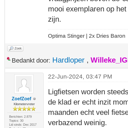
mooi exemplaren op het 
zijn.
Optima Stinger |
2x Dries Baron
Zoek
Hardloper
,
Willeke_I
Bedankt door:
22-Jun-2024, 03:47 PM
Ligfietsen worden steeds 
ZoefZoef
de klad er echt inzit mom
Kilometervreter
maanden echt veel fiets
Berichten: 2.879
verbazend weinig.
Topics: 30
Lid sinds: Dec 2017