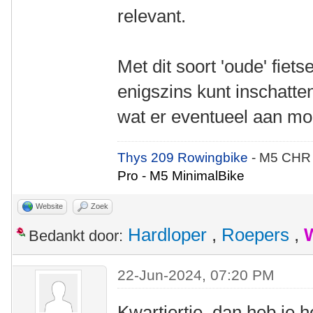
relevant.
Met dit soort 'oude' fiets
enigszins kunt inschatte
wat er eventueel aan mo
Thys 209 Rowingbike
- M5 CHR
Pro - M5 MinimalBike
Website
Zoek
Hardloper
,
Roepers
,
Bedankt door:
22-Jun-2024, 07:20 PM
Kwartiertje, dan heb je 