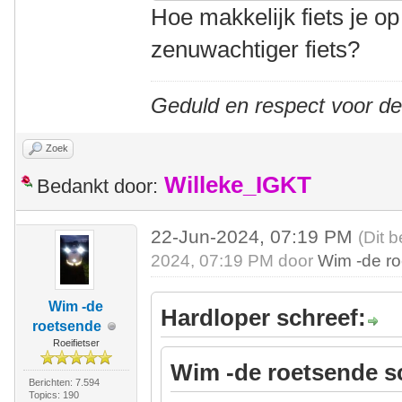
Hoe makkelijk fiets je op
zenuwachtiger fiets?
Geduld en respect voor d
Zoek
Willeke_IGKT
Bedankt door:
22-Jun-2024, 07:19 PM
(Dit 
2024, 07:19 PM door
Wim -de r
Wim -de
Hardloper schreef:
roetsende
Roeifietser
Wim -de roetsende s
Berichten: 7.594
Topics: 190