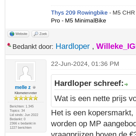
Thys 209 Rowingbike
- M5 CHR
Pro - M5 MinimalBike
Website
Zoek
Hardloper
,
Willeke_I
Bedankt door:
22-Jun-2024, 01:36 PM
Hardloper schreef:
melle z
Kilometervreter
Wat is een nette prijs v
Berichten: 1.345
Het is een kopersmarkt, 
Topics: 34
Lid sinds: Jun 2022
Bedankt: 0
worden op MP aangebode
2366 x bedankt in
1227 berichten
vraagprijzen boven de €