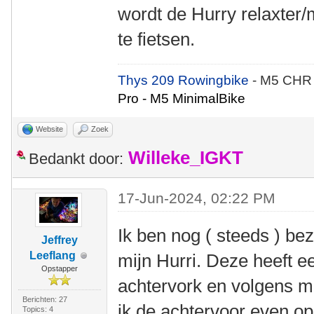
wordt de Hurry relaxte
te fietsen.
Thys 209 Rowingbike
- M5 CHR
Pro - M5 MinimalBike
Website
Zoek
Willeke_IGKT
Bedankt door:
17-Jun-2024, 02:22 PM
Ik ben nog ( steeds ) b
Jeffrey
Leeflang
mijn Hurri. Deze heeft 
Opstapper
achtervork en volgens mi
Berichten: 27
ik de achtervoor even op
Topics: 4