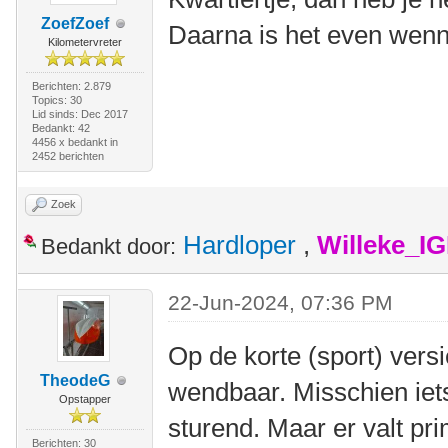
ZoefZoef
Daarna is het even wennen
Kilometervreter
Berichten: 2.879
Topics: 30
Lid sinds: Dec 2017
Bedankt: 42
4456 x bedankt in
2452 berichten
Zoek
Hardloper
,
Willeke_I
Bedankt door:
22-Jun-2024, 07:36 PM
Op de korte (sport) versi
TheodeG
wendbaar. Misschien iets 
Opstapper
sturend. Maar er valt pr
Berichten: 30