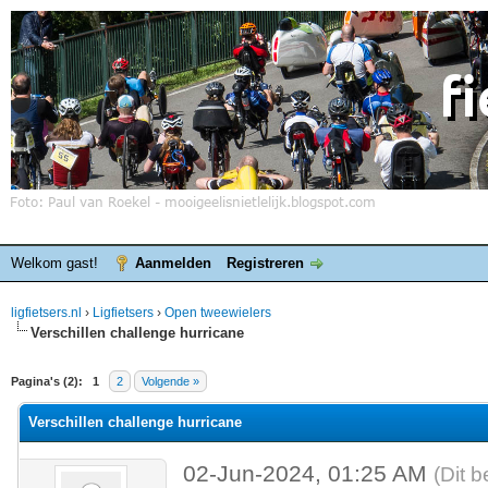
Welkom gast!
Aanmelden
Registreren
ligfietsers.nl
›
Ligfietsers
›
Open tweewielers
Verschillen challenge hurricane
elde waardering is 0
Pagina's (2):
1
2
Volgende »
Verschillen challenge hurricane
02-Jun-2024, 01:25 AM
(Dit b