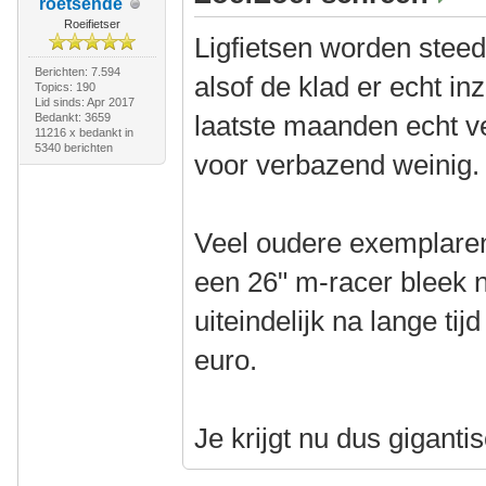
roetsende
Roeifietser
Ligfietsen worden steed
Berichten: 7.594
alsof de klad er echt in
Topics: 190
Lid sinds: Apr 2017
laatste maanden echt ve
Bedankt: 3659
11216 x bedankt in
5340 berichten
voor verbazend weinig.
Veel oudere exemplare
een 26" m-racer bleek n
uiteindelijk na lange tij
euro.
Je krijgt nu dus gigantis