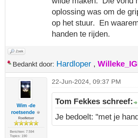
wilde maken. Die vond he
oplossing was om de grip
op het stuur. En waarem
handen te rijden.
Zoek
Hardloper
,
Willeke_I
Bedankt door:
22-Jun-2024, 09:37 PM
Tom Fekkes schreef:
Wim -de
roetsende
Je bedoelt: "met je han
Roeifietser
Berichten: 7.594
Topics: 190