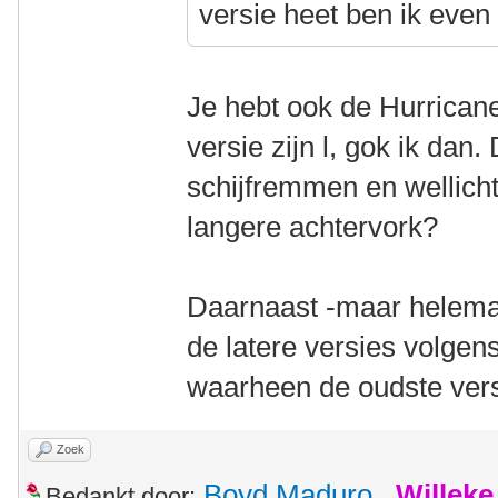
versie heet ben ik even 
Je hebt ook de Hurricane
versie zijn l, gok ik dan
schijfremmen en wellicht
langere achtervork?
Daarnaast -maar helemaal
de latere versies volgen
waarheen de oudste versi
Zoek
Boyd Maduro
,
Willek
Bedankt door: