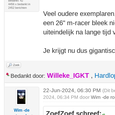
Bedankt: 42
4456 x bedankt in
2452 berichten
Veel oudere exemplaren
een 26" m-racer bleek ni
uiteindelijk na lange tijd
Je krijgt nu dus gigantisc
Zoek
Willeke_IGKT
,
Hardlo
Bedankt door:
22-Jun-2024, 06:30 PM
(Dit 
2024, 06:34 PM door
Wim -de r
Wim -de
ZoefZoef schreef: