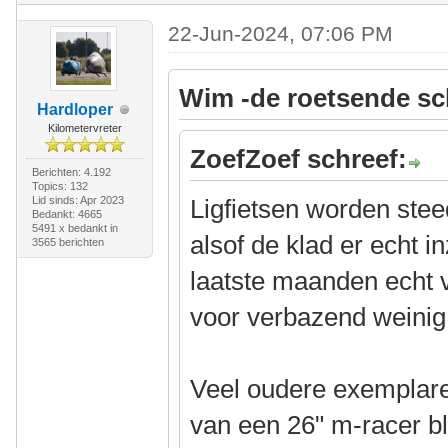
22-Jun-2024, 07:06 PM
Wim -de roetsende sc
Hardloper
Kilometervreter
ZoefZoef schreef:
Berichten: 4.192
Topics: 132
Lid sinds: Apr 2023
Ligfietsen worden stee
Bedankt: 4665
5491 x bedankt in
alsof de klad er echt i
3565 berichten
laatste maanden echt v
voor verbazend weinig
Veel oudere exemplar
van een 26" m-racer bl