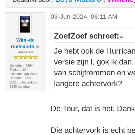
03-Jun-2024, 06:11 AM
ZoefZoef schreef:
Wim -de
roetsende
Je hebt ook de Hurrican
Roeifietser
versie zijn l, gok ik da
Berichten: 7.594
Topics: 190
van schijfremmen en wel
Lid sinds: Apr 2017
Bedankt: 3659
langere achtervork?
11216 x bedankt in
5340 berichten
De Tour, dat is het. Dank
Die achtervork is echt 