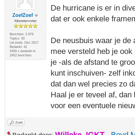
De hurricane is er in di
ZoefZoef
dat er ook enkele framem
Kilometervreter
Berichten: 2.879
De neusbuis waar je de a
Topics: 30
Lid sinds: Dec 2017
Bedankt: 42
mee versteld heb je ook 
4456 x bedankt in
2452 berichten
je -als de afstand te groot
kunt inschuiven- zelf in
dat dan wel precies zo dat
Haal je er teveel af, dan
voor een eventuele nieu
Zoek
Willeke_IGKT
,
Boyd 