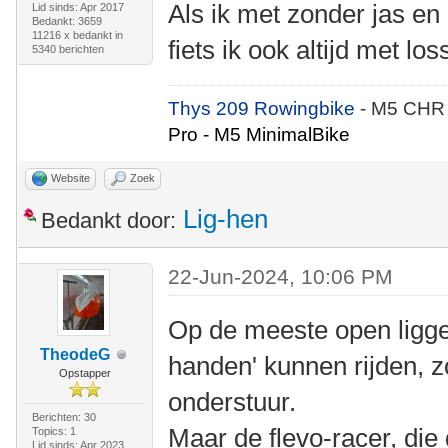
Als ik met zonder jas en
Lid sinds: Apr 2017
Bedankt: 3659
11216 x bedankt in
fiets ik ook altijd met 
5340 berichten
Thys 209 Rowingbike
- M5 CHR
Pro - M5 MinimalBike
Website
Zoek
Lig-hen
Bedankt door:
22-Jun-2024, 10:06 PM
Op de meeste open ligger
TheodeG
handen' kunnen rijden, 
Opstapper
onderstuur.
Berichten: 30
Maar de flevo-racer, die 
Topics: 1
Lid sinds: Apr 2023