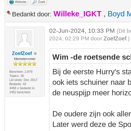
Website
Zoek
Willeke_IGKT
,
Boyd 
Bedankt door:
02-Jun-2024, 10:33 PM
(Dit 
2024, 02:29 PM door
ZoefZoef
.)
ZoefZoef
Wim -de roetsende sc
Kilometervreter
Bij de eerste Hurry's st
Berichten: 2.879
Topics: 30
ook iets schuiner naar 
Lid sinds: Dec 2017
Bedankt: 42
4456 x bedankt in
de neuspijp meer horizo
2452 berichten
De oudere zijn ook alle
Later werd deze de Sp