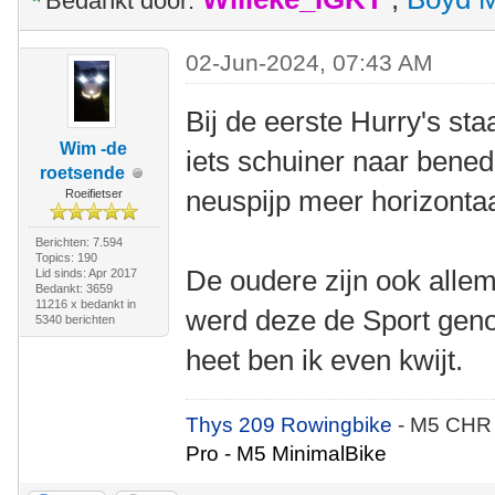
Bedankt door:
02-Jun-2024, 07:43 AM
Bij de eerste Hurry's sta
Wim -de
iets schuiner naar bened
roetsende
neuspijp meer horizontaa
Roeifietser
Berichten: 7.594
Topics: 190
De oudere zijn ook allem
Lid sinds: Apr 2017
Bedankt: 3659
11216 x bedankt in
werd deze de Sport gen
5340 berichten
heet ben ik even kwijt.
Thys 209 Rowingbike
- M5 CHR
Pro - M5 MinimalBike