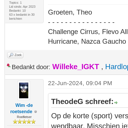
Topics: 1
Lid sinds: Apr 2023
Groeten, Theo
Bedankt: 10
63 x bedankt in 30
berichten
- - ‐ - - - - - - - - - - - - -
Challenge Cirrus, Flevo A
Hurricane, Nazca Gaucho 
Zoek
Willeke_IGKT
,
Hardlo
Bedankt door:
22-Jun-2024, 09:04 PM
TheodeG schreef:
Wim -de
roetsende
Op de korte (sport) vers
Roeifietser
wendbaar. Misschien iets