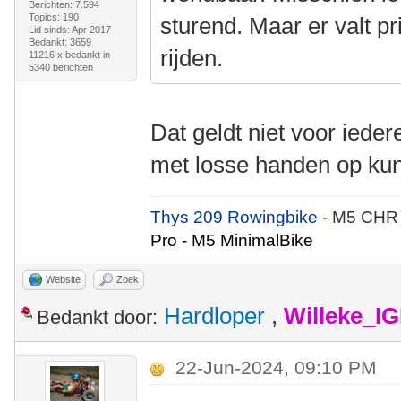
Berichten: 7.594
Topics: 190
sturend. Maar er valt p
Lid sinds: Apr 2017
Bedankt: 3659
rijden.
11216 x bedankt in
5340 berichten
Dat geldt niet voor ieder
met losse handen op kun
Thys 209 Rowingbike
- M5 CHR
Pro - M5 MinimalBike
Website
Zoek
Hardloper
,
Willeke_I
Bedankt door:
22-Jun-2024, 09:10 PM