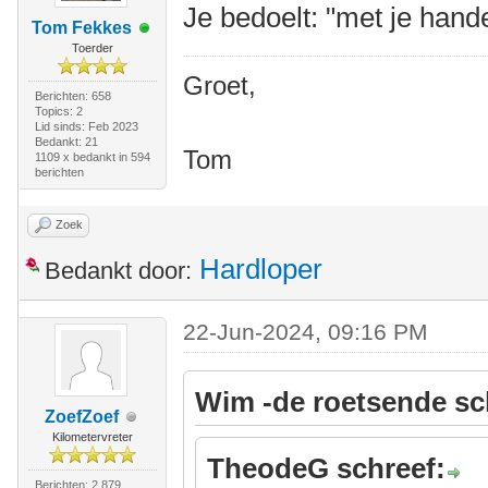
Je bedoelt: "met je hand
Tom Fekkes
Toerder
Groet,
Berichten: 658
Topics: 2
Lid sinds: Feb 2023
Bedankt: 21
Tom
1109 x bedankt in 594
berichten
Zoek
Hardloper
Bedankt door:
22-Jun-2024, 09:16 PM
Wim -de roetsende sc
ZoefZoef
Kilometervreter
TheodeG schreef:
Berichten: 2.879