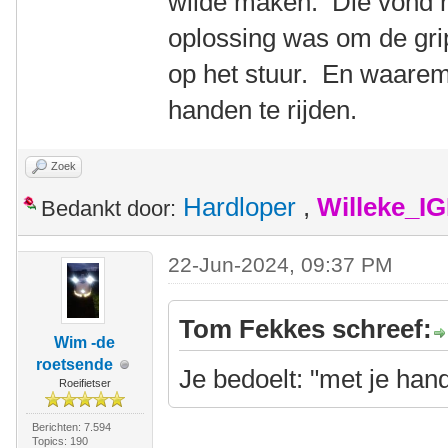
wilde maken. Die vond he
oplossing was om de grip
op het stuur. En waarem
handen te rijden.
Zoek
Hardloper
,
Willeke_I
Bedankt door:
22-Jun-2024, 09:37 PM
Tom Fekkes schreef:
Wim -de
roetsende
Je bedoelt: "met je han
Roeifietser
Berichten: 7.594
Topics: 190