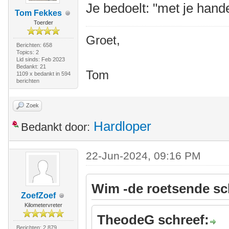
Je bedoelt: "met je hand
Tom Fekkes
Toerder
Groet,
Berichten: 658
Topics: 2
Lid sinds: Feb 2023
Bedankt: 21
Tom
1109 x bedankt in 594
berichten
Zoek
Hardloper
Bedankt door:
22-Jun-2024, 09:16 PM
Wim -de roetsende sc
ZoefZoef
Kilometervreter
TheodeG schreef:
Berichten: 2.879