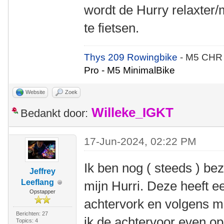
wordt de Hurry relaxte
te fietsen.
Thys 209 Rowingbike
- M5 CHR
Pro - M5 MinimalBike
Website
Zoek
Willeke_IGKT
Bedankt door:
17-Jun-2024, 02:22 PM
Ik ben nog ( steeds ) b
Jeffrey
Leeflang
mijn Hurri. Deze heeft 
Opstapper
achtervork en volgens mi
Berichten: 27
ik de achtervoor even op
Topics: 4