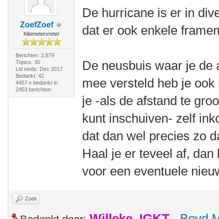
De hurricane is er in di
ZoefZoef
dat er ook enkele framem
Kilometervreter
Berichten: 2.879
De neusbuis waar je de a
Topics: 30
Lid sinds: Dec 2017
Bedankt: 42
mee versteld heb je ook 
4457 x bedankt in
2453 berichten
je -als de afstand te groot
kunt inschuiven- zelf in
dat dan wel precies zo dat
Haal je er teveel af, dan
voor een eventuele nieu
Zoek
Willeke_IGKT
,
Boyd 