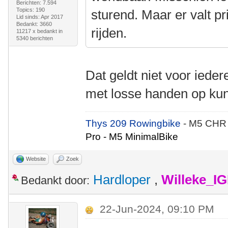
Berichten: 7.594
Topics: 190
sturend. Maar er valt p
Lid sinds: Apr 2017
Bedankt: 3660
rijden.
11217 x bedankt in
5340 berichten
Dat geldt niet voor ieder
met losse handen op kun
Thys 209 Rowingbike
- M5 CHR
Pro - M5 MinimalBike
Website
Zoek
Hardloper
,
Willeke_I
Bedankt door:
22-Jun-2024, 09:10 PM