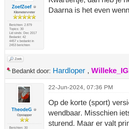
ZoefZoef
Daarna is het even wennen
Kilometervreter
Berichten: 2.879
Topics: 30
Lid sinds: Dec 2017
Bedankt: 42
4457 x bedankt in
2453 berichten
Zoek
Hardloper
,
Willeke_I
Bedankt door:
22-Jun-2024, 07:36 PM
Op de korte (sport) versi
TheodeG
wendbaar. Misschien iets 
Opstapper
sturend. Maar er valt pr
Berichten: 30