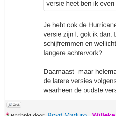
versie heet ben ik even 
Je hebt ook de Hurricane
versie zijn l, gok ik dan
schijfremmen en wellicht
langere achtervork?
Daarnaast -maar helemaal
de latere versies volgen
waarheen de oudste versi
Zoek
Boyd Maduro
,
Willek
Bedankt door: