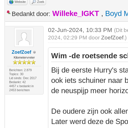
Website
Zoek
Willeke_IGKT
,
Boyd 
Bedankt door:
02-Jun-2024, 10:33 PM
(Dit 
2024, 02:29 PM door
ZoefZoef
.)
ZoefZoef
Wim -de roetsende sc
Kilometervreter
Bij de eerste Hurry's st
Berichten: 2.879
Topics: 30
ook iets schuiner naar 
Lid sinds: Dec 2017
Bedankt: 42
4457 x bedankt in
de neuspijp meer horizo
2453 berichten
De oudere zijn ook alle
Later werd deze de Sp