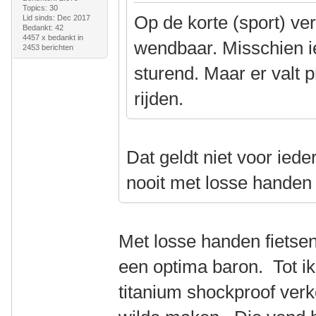
Topics: 30
Op de korte (sport) ver
Lid sinds: Dec 2017
Bedankt: 42
4457 x bedankt in
wendbaar. Misschien iet
2453 berichten
sturend. Maar er valt 
rijden.
Dat geldt niet voor iede
nooit met losse handen
Met losse handen fietsen
een optima baron. Tot 
titanium shockproof verk