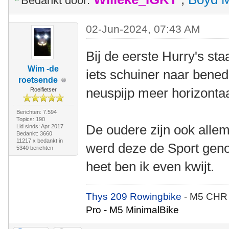
Bedankt door:
02-Jun-2024, 07:43 AM
Bij de eerste Hurry's sta
Wim -de
iets schuiner naar bened
roetsende
neuspijp meer horizontaa
Roeifietser
Berichten: 7.594
Topics: 190
De oudere zijn ook allem
Lid sinds: Apr 2017
Bedankt: 3660
11217 x bedankt in
werd deze de Sport gen
5340 berichten
heet ben ik even kwijt.
Thys 209 Rowingbike
- M5 CHR
Pro - M5 MinimalBike