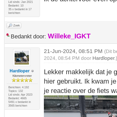
Lid sinds: Jan 2021
Bedankt: 10
35 x bedankt in 17
berichten
Zoek
Willeke_IGKT
Bedankt door:
21-Jun-2024, 08:51 PM
(Dit 
2024, 08:54 PM door
Hardloper
.
Lekker makkelijk dat je
Hardloper
Kilometervreter
hier gebruikt. Ik kwam je
Berichten: 4.192
je reactie over de fiets 
Topics: 132
Lid sinds: Apr 2023
Bedankt: 4665
5491 x bedankt in
3565 berichten