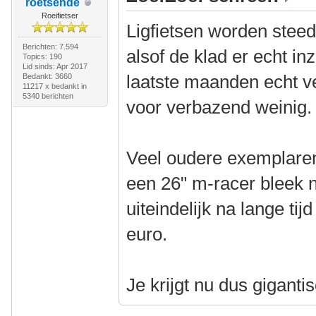
roetsende
Roeifietser
Ligfietsen worden steed
Berichten: 7.594
alsof de klad er echt in
Topics: 190
Lid sinds: Apr 2017
laatste maanden echt ve
Bedankt: 3660
11217 x bedankt in
5340 berichten
voor verbazend weinig.
Veel oudere exemplare
een 26" m-racer bleek n
uiteindelijk na lange tij
euro.
Je krijgt nu dus gigantis