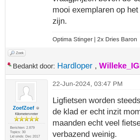
mooi exemplaren op het 
zijn.
Optima Stinger |
2x Dries Baron
Zoek
Hardloper
,
Willeke_I
Bedankt door:
22-Jun-2024, 03:47 PM
Ligfietsen worden steeds 
ZoefZoef
de klad er echt inzit mom
Kilometervreter
maanden echt veel fiets
Berichten: 2.879
verbazend weinig.
Topics: 30
Lid sinds: Dec 2017