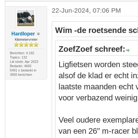
22-Jun-2024, 07:06 PM
Wim -de roetsende sc
Hardloper
Kilometervreter
ZoefZoef schreef:
Berichten: 4.192
Topics: 132
Lid sinds: Apr 2023
Ligfietsen worden stee
Bedankt: 4665
5491 x bedankt in
alsof de klad er echt i
3565 berichten
laatste maanden echt v
voor verbazend weinig
Veel oudere exemplar
van een 26" m-racer bl