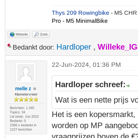
Thys 209 Rowingbike
- M5 CHR
Pro - M5 MinimalBike
Website
Zoek
Hardloper
,
Willeke_I
Bedankt door:
22-Jun-2024, 01:36 PM
Hardloper schreef:
melle z
Kilometervreter
Wat is een nette prijs v
Berichten: 1.345
Het is een kopersmarkt, 
Topics: 34
Lid sinds: Jun 2022
Bedankt: 0
worden op MP aangebode
2366 x bedankt in
1227 berichten
vraagprijzen boven de €