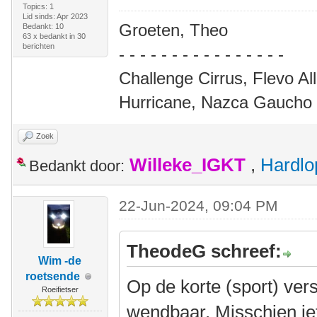
Topics: 1
Lid sinds: Apr 2023
Groeten, Theo
Bedankt: 10
63 x bedankt in 30
berichten
- - ‐ - - - - - - - - - - - - -
Challenge Cirrus, Flevo A
Hurricane, Nazca Gaucho 
Zoek
Willeke_IGKT
,
Hardlo
Bedankt door:
22-Jun-2024, 09:04 PM
TheodeG schreef:
Wim -de
roetsende
Op de korte (sport) vers
Roeifietser
wendbaar. Misschien iets