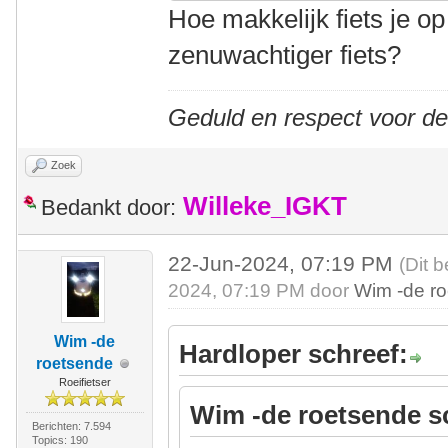
Hoe makkelijk fiets je op
zenuwachtiger fiets?
Geduld en respect voor d
Zoek
Willeke_IGKT
Bedankt door:
22-Jun-2024, 07:19 PM
(Dit 
2024, 07:19 PM door
Wim -de r
Wim -de
Hardloper schreef:
roetsende
Roeifietser
Wim -de roetsende s
Berichten: 7.594
Topics: 190