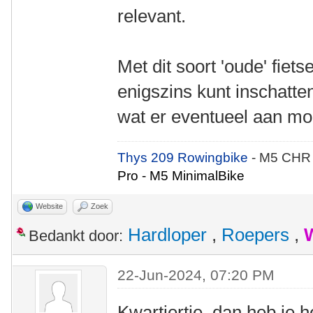
relevant.
Met dit soort 'oude' fiets
enigszins kunt inschatte
wat er eventueel aan mo
Thys 209 Rowingbike
- M5 CHR
Pro - M5 MinimalBike
Website
Zoek
Hardloper
,
Roepers
,
Bedankt door:
22-Jun-2024, 07:20 PM
Kwartiertje, dan heb je 