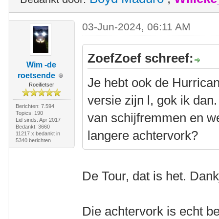
03-Jun-2024, 06:11 AM
ZoefZoef schreef:
Wim -de
roetsende
Je hebt ook de Hurrican
Roeifietser
versie zijn l, gok ik da
Berichten: 7.594
Topics: 190
van schijfremmen en wel
Lid sinds: Apr 2017
Bedankt: 3660
langere achtervork?
11217 x bedankt in
5340 berichten
De Tour, dat is het. Dank
Die achtervork is echt 