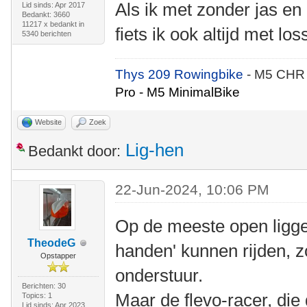
Als ik met zonder jas en
Lid sinds: Apr 2017
Bedankt: 3660
11217 x bedankt in
fiets ik ook altijd met 
5340 berichten
Thys 209 Rowingbike
- M5 CHR
Pro - M5 MinimalBike
Website
Zoek
Lig-hen
Bedankt door:
22-Jun-2024, 10:06 PM
Op de meeste open ligger
TheodeG
handen' kunnen rijden, 
Opstapper
onderstuur.
Berichten: 30
Maar de flevo-racer, die 
Topics: 1
Lid sinds: Apr 2023