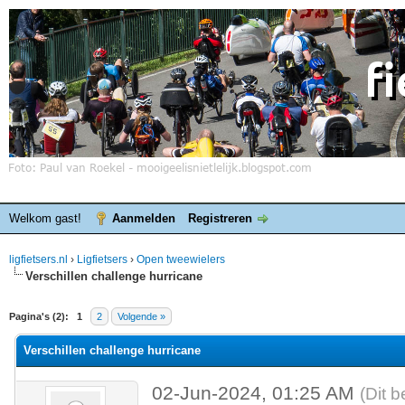
Welkom gast!
Aanmelden
Registreren
ligfietsers.nl
›
Ligfietsers
›
Open tweewielers
Verschillen challenge hurricane
elde waardering is 0
Pagina's (2):
1
2
Volgende »
Verschillen challenge hurricane
02-Jun-2024, 01:25 AM
(Dit b