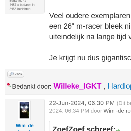
Bedankt: 42
4457 x bedankt in
2453 berichten
Veel oudere exemplaren
een 26" m-racer bleek ni
uiteindelijk na lange tijd
Je krijgt nu dus gigantisc
Zoek
Willeke_IGKT
,
Hardlo
Bedankt door:
22-Jun-2024, 06:30 PM
(Dit 
2024, 06:34 PM door
Wim -de r
Wim -de
ZoefZoef schreef: