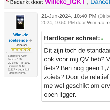
Willeke_IGKT
,
Dance
Bedankt door:
21-Jun-2024, 10:40 PM
(Dit 
2024, 10:50 PM door
Wim -de r
Wim -de
Hardloper schreef:
roetsende
Roeifietser
Dit zijn toch de standaa
Berichten: 7.594
ook voor mij QV heb? V
Topics: 190
Lid sinds: Apr 2017
fiets? Ben nog geen 1,75
Bedankt: 3660
11217 x bedankt in
5340 berichten
zoiets? Door de relatief 
me wel geschikt om erv
open ligger.