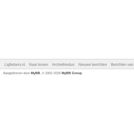
Ligfietsers.nl
Naar boven
Archiefmodus
Nieuwe berichten
Berichten va
Aangedreven door
MyBB
, © 2002-2026
MyBB Group
.