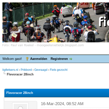
Welkom gast!
Aanmelden
Registreren
ligfietsers.nl
›
Prikbord
›
Gevraagd
›
Fiets gezocht
Flevoracer 28inch
elde waardering is 0
Flevoracer 28inch
16-Mar-2024, 08:52 AM