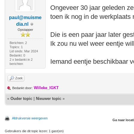
Ongeveer 30 jaar geleden ze
toen ik nog in de werkplaats 
paul@muisme
dia.nl
Opstapper
Die is een paar jaar later ges
Ik zou nu wel weer eentje wi
Berichten: 2
Topics: 1
Lid sinds: Mar 2024
Bedankt: 0
2 x bedankt in 2
Iemand eentje beschikbaar v
berichten
Zoek
Willeke_IGKT
Bedankt door:
«
Ouder topic
|
Nieuwer topic
»
Afdrukversie weergeven
Ga naar locat
Gebruikers die dit topic lezen: 1 gast(en)