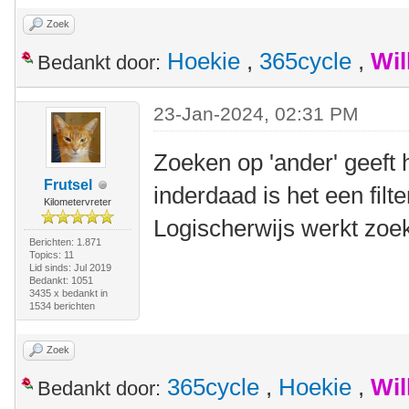
Zoek
Hoekie
,
365cycle
,
Wil
Bedankt door:
23-Jan-2024, 02:31 PM
Zoeken op 'ander' geeft 
Frutsel
inderdaad is het een filt
Kilometervreter
Logischerwijs werkt zoek
Berichten: 1.871
Topics: 11
Lid sinds: Jul 2019
Bedankt: 1051
3435 x bedankt in
1534 berichten
Zoek
365cycle
,
Hoekie
,
Wil
Bedankt door: