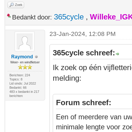
Zoek
365cycle
,
Willeke_IG
Bedankt door:
23-Jan-2024, 12:08 PM
365cycle schreef:
Raymond
Weer- en windfietser
Ik zoek op één vijflette
Berichten: 224
melding:
Topics: 8
Lid sinds: Jul 2022
Bedankt: 66
483 x bedankt in 217
berichten
Forum schreef:
Een of meerdere van uw 
minimale lengte voor zo