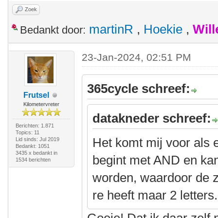
Zoek
martinR
,
Hoekie
,
Wil
Bedankt door:
23-Jan-2024, 02:51 PM
365cycle schreef:
Frutsel
Kilometervreter
datakneder schreef:
Berichten: 1.871
Topics: 11
Het komt mij voor als 
Lid sinds: Jul 2019
Bedankt: 1051
3435 x bedankt in
begint met AND en ka
1534 berichten
worden, waardoor de z
re heeft maar 2 letters.