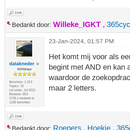
Zoek
Willeke_IGKT
,
365cyc
Bedankt door:
23-Jan-2024, 01:57 PM
Het komt mij voor als ee
datakneder
begint met AND en kan 
WAWelaar
waardoor de zoekopdracht
Berichten: 1.313
maar 2 letters.
Topics: 32
Lid sinds: Jul 2021
Bedankt: 853
2735 x bedankt in
1236 berichten
Zoek
Roepers
,
Hoekie
,
365
Bedankt door: