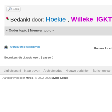
Zoek
Hoekie
,
Willeke_IGKT
Bedankt door:
«
Ouder topic
|
Nieuwer topic
»
Afdrukversie weergeven
Ga naar locat
Gebruikers die dit topic lezen: 1 gast(en)
Ligfietsers.nl
Naar boven
Archiefmodus
Nieuwe berichten
Berichten va
Aangedreven door
MyBB
, © 2002-2026
MyBB Group
.