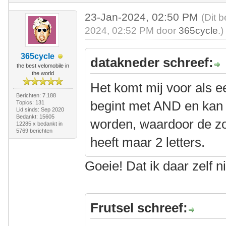
23-Jan-2024, 02:50 PM
(Dit 
2024, 02:52 PM door
365cycle
.)
365cycle
datakneder schreef:
the best velomobile in
the world
Het komt mij voor als e
Berichten: 7.188
begint met AND en kan
Topics: 131
Lid sinds: Sep 2020
Bedankt: 15605
worden, waardoor de zo
12285 x bedankt in
5769 berichten
heeft maar 2 letters.
Goeie! Dat ik daar zelf 
Frutsel schreef: