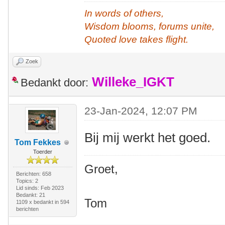
In words of others,
Wisdom blooms, forums unite,
Quoted love takes flight.
Zoek
Willeke_IGKT
Bedankt door:
23-Jan-2024, 12:07 PM
Bij mij werkt het goed.
Tom Fekkes
Toerder
Groet,
Berichten: 658
Topics: 2
Lid sinds: Feb 2023
Bedankt: 21
Tom
1109 x bedankt in 594
berichten