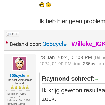
Ik heb hier geen proble
Zoek
365cycle
,
Willeke_IG
Bedankt door:
23-Jan-2024, 01:08 PM
(Dit 
2024, 01:09 PM door
365cycle
.)
365cycle
Raymond schreef:
the best velomobile in
the world
Ik krijg gewoon resultaat
Berichten: 7.188
zoek.
Topics: 131
Lid sinds: Sep 2020
Bedankt: 15605