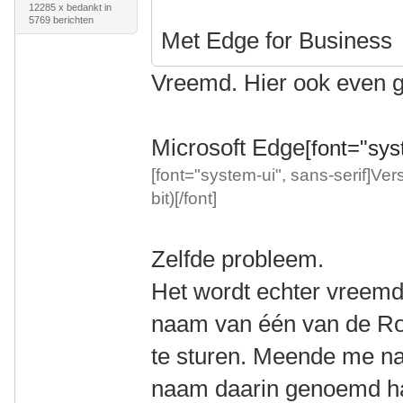
12285 x bedankt in
5769 berichten
Met Edge for Business
Vreemd. Hier ook even g
Microsoft Edge
[font="syst
[font="system-ui", sans-serif]Ver
bit)[/font]
Zelfde probleem.
Het wordt echter vreemder
naam van één van de Rot
te sturen. Meende me nam
naam daarin genoemd h