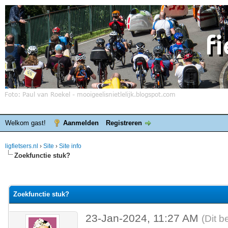
Welkom gast!
Aanmelden
Registreren
ligfietsers.nl
›
Site
›
Site info
Zoekfunctie stuk?
elde waardering is 0
Zoekfunctie stuk?
23-Jan-2024, 11:27 AM
(Dit b