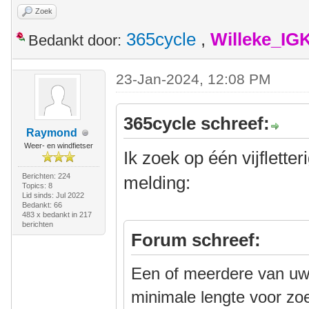
Zoek
365cycle
,
Willeke_IG
Bedankt door:
23-Jan-2024, 12:08 PM
365cycle schreef:
Raymond
Weer- en windfietser
Ik zoek op één vijflette
Berichten: 224
melding:
Topics: 8
Lid sinds: Jul 2022
Bedankt: 66
483 x bedankt in 217
berichten
Forum schreef:
Een of meerdere van uw 
minimale lengte voor zo