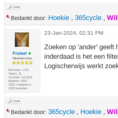
Zoek
Hoekie
,
365cycle
,
Wil
Bedankt door:
23-Jan-2024, 02:31 PM
Zoeken op 'ander' geeft 
Frutsel
inderdaad is het een filt
Kilometervreter
Logischerwijs werkt zoek
Berichten: 1.871
Topics: 11
Lid sinds: Jul 2019
Bedankt: 1050
3432 x bedankt in
1533 berichten
Zoek
365cycle
,
Hoekie
,
Wil
Bedankt door: