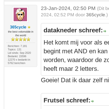
23-Jan-2024, 02:50 PM
(Dit 
2024, 02:52 PM door
365cycle
.)
365cycle
datakneder schreef:
the best velomobile in
the world
Het komt mij voor als e
Berichten: 7.181
begint met AND en kan
Topics: 131
Lid sinds: Sep 2020
Bedankt: 15596
worden, waardoor de zo
12270 x bedankt in
5762 berichten
heeft maar 2 letters.
Goeie! Dat ik daar zelf 
Frutsel schreef: