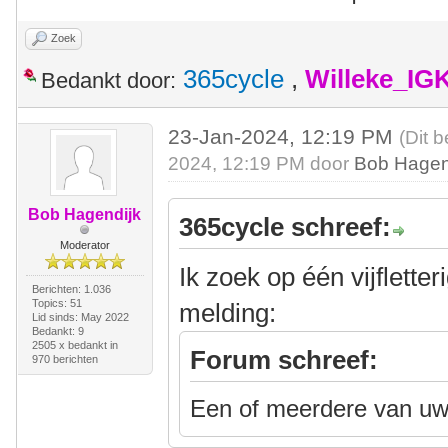
Zoek
365cycle
,
Willeke_IG
Bedankt door:
23-Jan-2024, 12:19 PM
(Dit 
2024, 12:19 PM door
Bob Hagen
Bob Hagendijk
365cycle schreef:
Moderator
Ik zoek op één vijflette
Berichten: 1.036
Topics: 51
melding:
Lid sinds: May 2022
Bedankt: 9
2505 x bedankt in
Forum schreef:
970 berichten
Een of meerdere van uw 