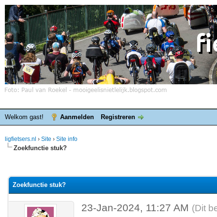
Welkom gast!
Aanmelden
Registreren
ligfietsers.nl
›
Site
›
Site info
Zoekfunctie stuk?
elde waardering is 0
Zoekfunctie stuk?
23-Jan-2024, 11:27 AM
(Dit b