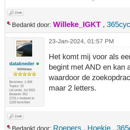
Zoek
Willeke_IGKT
,
365cyc
Bedankt door:
23-Jan-2024, 01:57 PM
Het komt mij voor als ee
datakneder
begint met AND en kan 
WAWelaar
waardoor de zoekopdracht
Berichten: 1.308
maar 2 letters.
Topics: 32
Lid sinds: Jul 2021
Bedankt: 851
2722 x bedankt in
1230 berichten
Zoek
Roepers
,
Hoekie
,
365
Bedankt door: