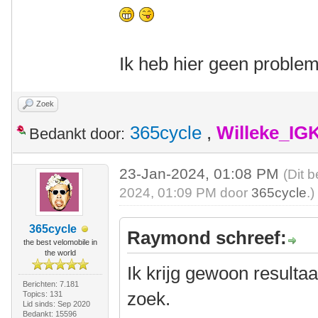
Ik heb hier geen proble
Zoek
365cycle
,
Willeke_IG
Bedankt door:
23-Jan-2024, 01:08 PM
(Dit 
2024, 01:09 PM door
365cycle
.)
365cycle
Raymond schreef:
the best velomobile in
the world
Ik krijg gewoon resultaat
Berichten: 7.181
zoek.
Topics: 131
Lid sinds: Sep 2020
Bedankt: 15596