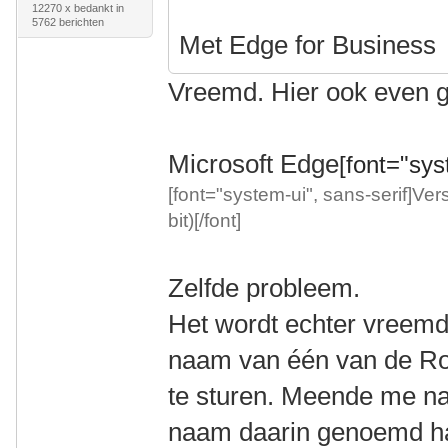
12270 x bedankt in
5762 berichten
Met Edge for Business
Vreemd. Hier ook even g
Microsoft Edge
[font="syst
[font="system-ui", sans-serif]Ver
bit)[/font]
Zelfde probleem.
Het wordt echter vreemder
naam van één van de Rot
te sturen. Meende me nam
naam daarin genoemd h