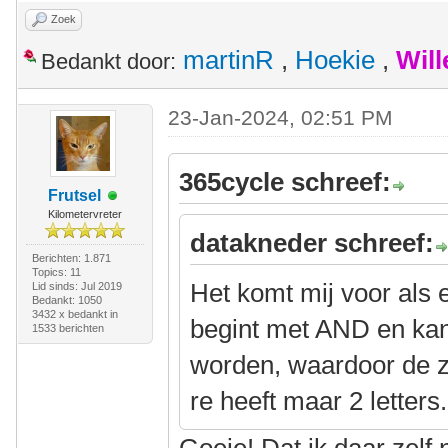
Zoek
martinR
,
Hoekie
,
Wil
Bedankt door:
23-Jan-2024, 02:51 PM
365cycle schreef:
Frutsel
Kilometervreter
datakneder schreef:
Berichten: 1.871
Topics: 11
Het komt mij voor als 
Lid sinds: Jul 2019
Bedankt: 1050
3432 x bedankt in
begint met AND en ka
1533 berichten
worden, waardoor de z
re heeft maar 2 letters.