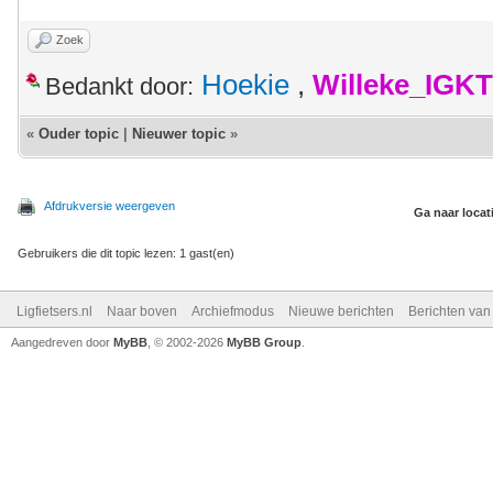
Zoek
Hoekie
,
Willeke_IGKT
Bedankt door:
«
Ouder topic
|
Nieuwer topic
»
Afdrukversie weergeven
Ga naar locat
Gebruikers die dit topic lezen: 1 gast(en)
Ligfietsers.nl
Naar boven
Archiefmodus
Nieuwe berichten
Berichten va
Aangedreven door
MyBB
, © 2002-2026
MyBB Group
.