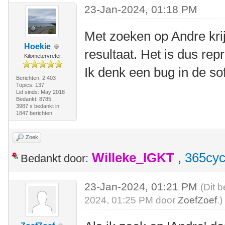
23-Jan-2024, 01:18 PM
Met zoeken op Andre krij
Hoekie
resultaat. Het is dus re
Kilometervreter
Ik denk een bug in de so
Berichten: 2.403
Topics: 137
Lid sinds: May 2018
Bedankt: 8785
3987 x bedankt in
1847 berichten
Zoek
Willeke_IGKT
,
365cyc
Bedankt door:
23-Jan-2024, 01:21 PM
(Dit 
2024, 01:25 PM door
ZoefZoef
.)