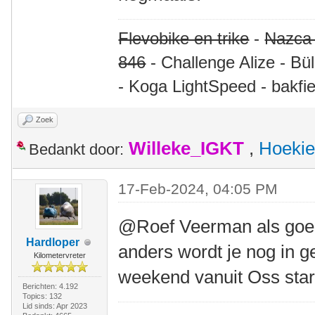
Flevobike en trike
-
Nazca
846
- Challenge Alize - Bü
- Koga LightSpeed - bakfie
Zoek
Willeke_IGKT
,
Hoekie
Bedankt door:
17-Feb-2024, 04:05 PM
@Roef Veerman als goed i
Hardloper
anders wordt je nog in g
Kilometervreter
weekend vanuit Oss star
Berichten: 4.192
Topics: 132
Lid sinds: Apr 2023