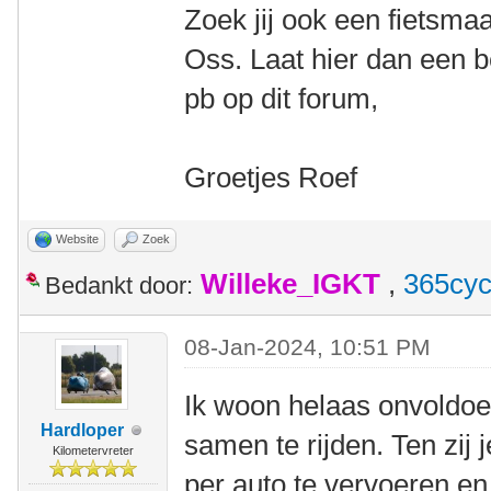
Zoek jij ook een fietsma
Oss. Laat hier dan een be
pb op dit forum,
Groetjes Roef
Website
Zoek
Willeke_IGKT
,
365cyc
Bedankt door:
08-Jan-2024, 10:51 PM
Ik woon helaas onvoldoen
Hardloper
samen te rijden. Ten zij 
Kilometervreter
per auto te vervoeren en