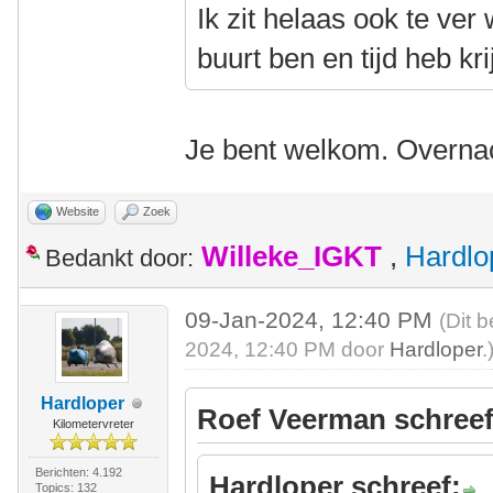
Ik zit helaas ook te ver
buurt ben en tijd heb kri
Je bent welkom. Overnac
Website
Zoek
Willeke_IGKT
,
Hardlo
Bedankt door:
09-Jan-2024, 12:40 PM
(Dit 
2024, 12:40 PM door
Hardloper
.
Hardloper
Roef Veerman schreef
Kilometervreter
Berichten: 4.192
Hardloper schreef:
Topics: 132