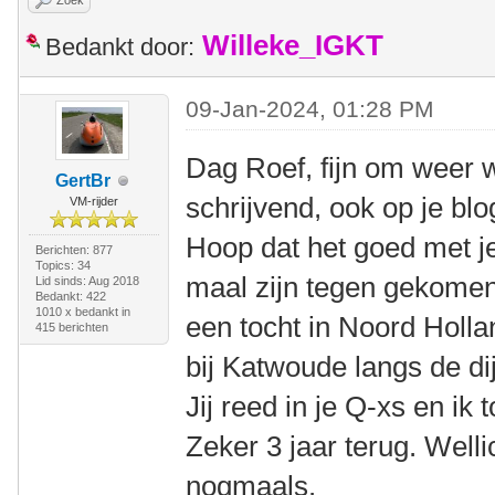
Zoek
Willeke_IGKT
Bedankt door:
09-Jan-2024, 01:28 PM
Dag Roef, fijn om weer w
GertBr
schrijvend, ook op je blo
VM-rijder
Hoop dat het goed met j
Berichten: 877
Topics: 34
maal zijn tegen gekomen.
Lid sinds: Aug 2018
Bedankt: 422
1010 x bedankt in
een tocht in Noord Holla
415 berichten
bij Katwoude langs de d
Jij reed in je Q-xs en ik
Zeker 3 jaar terug. Well
nogmaals.