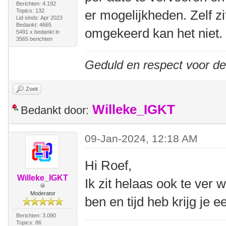
Berichten: 4.192
Topics: 132
er mogelijkheden. Zelf zi
Lid sinds: Apr 2023
Bedankt: 4665
omgekeerd kan het niet.
5491 x bedankt in
3565 berichten
Geduld en respect voor d
Zoek
Willeke_IGKT
Bedankt door:
09-Jan-2024, 12:18 AM
Hi Roef,
Willeke_IGKT
Ik zit helaas ook te ver 
Moderator
ben en tijd heb krijg je e
Berichten: 3.090
Topics: 86