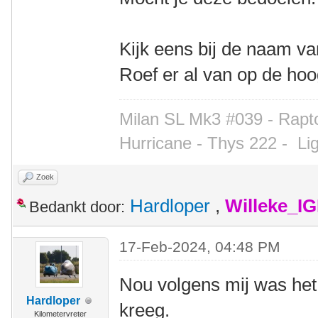
Kijk eens bij de naam va
Roef er al van op de ho
Milan SL Mk3 #039 - Rapto
Hurricane - Thys 222 -
Li
Zoek
Hardloper
,
Willeke_I
Bedankt door:
17-Feb-2024, 04:48 PM
Nou volgens mij was het 
Hardloper
kreeg.
Kilometervreter