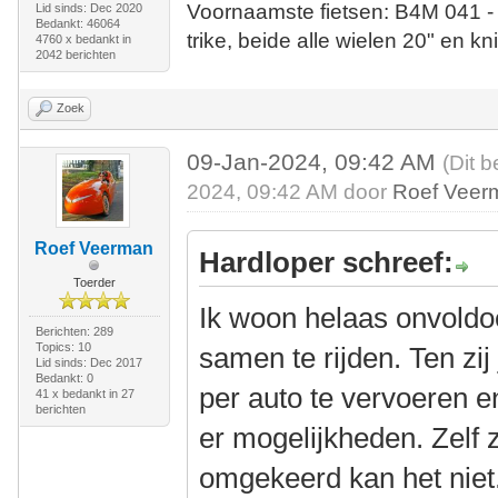
Voornaamste fietsen: B4M 041 -
Lid sinds: Dec 2020
Bedankt: 46064
trike, beide alle wielen 20" en kn
4760 x bedankt in
2042 berichten
Zoek
09-Jan-2024, 09:42 AM
(Dit b
2024, 09:42 AM door
Roef Veer
Roef Veerman
Hardloper schreef:
Toerder
Ik woon helaas onvoldoe
Berichten: 289
Topics: 10
samen te rijden. Ten zij
Lid sinds: Dec 2017
Bedankt: 0
per auto te vervoeren e
41 x bedankt in 27
berichten
er mogelijkheden. Zelf z
omgekeerd kan het niet