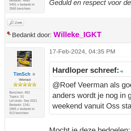
Bedankt: 4665
Geduld en respect voor d
5491 x bedankt in
3565 berichten
Zoek
Willeke_IGKT
Bedankt door:
17-Feb-2024, 04:35 PM
Hardloper schreef:
TimSch
Velonaut
@Roef Veerman als goed 
Berichten: 963
anders wordt je nog in 
Topics: 51
Lid sinds: Sep 2021
weekend vanuit Oss sta
Bedankt: 1341
2865 x bedankt in
913 berichten
Mocht je deze bedoelen