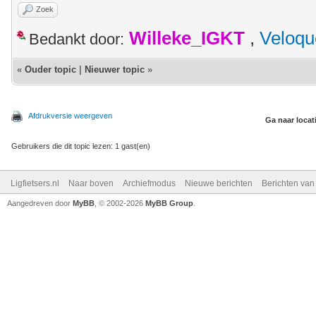
Zoek
Willeke_IGKT
,
Veloqu
Bedankt door:
«
Ouder topic
|
Nieuwer topic
»
Afdrukversie weergeven
Ga naar locat
Gebruikers die dit topic lezen: 1 gast(en)
Ligfietsers.nl
Naar boven
Archiefmodus
Nieuwe berichten
Berichten va
Aangedreven door
MyBB
, © 2002-2026
MyBB Group
.