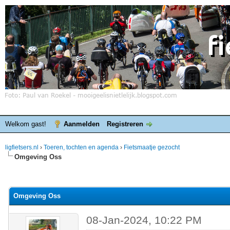
Welkom gast!
Aanmelden
Registreren
ligfietsers.nl
›
Toeren, tochten en agenda
›
Fietsmaatje gezocht
Omgeving Oss
elde waardering is 0
Omgeving Oss
08-Jan-2024, 10:22 PM