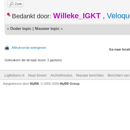
Zoek
Willeke_IGKT
,
Veloqu
Bedankt door:
«
Ouder topic
|
Nieuwer topic
»
Afdrukversie weergeven
Ga naar locat
Gebruikers die dit topic lezen: 1 gast(en)
Ligfietsers.nl
Naar boven
Archiefmodus
Nieuwe berichten
Berichten va
Aangedreven door
MyBB
, © 2002-2026
MyBB Group
.