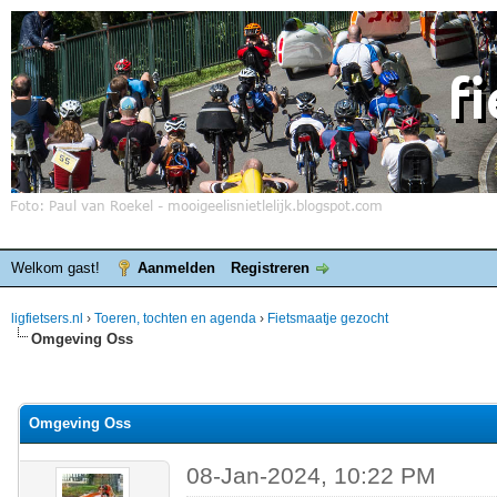
Welkom gast!
Aanmelden
Registreren
ligfietsers.nl
›
Toeren, tochten en agenda
›
Fietsmaatje gezocht
Omgeving Oss
elde waardering is 0
Omgeving Oss
08-Jan-2024, 10:22 PM