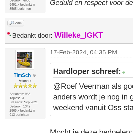
Bedankt: 4666
Geduld en respect voor d
5491 x bedankt in
3565 berichten
Zoek
Willeke_IGKT
Bedankt door:
17-Feb-2024, 04:35 PM
Hardloper schreef:
TimSch
Velonaut
@Roef Veerman als goed 
Berichten: 963
anders wordt je nog in 
Topics: 51
Lid sinds: Sep 2021
weekend vanuit Oss sta
Bedankt: 1342
2865 x bedankt in
913 berichten
Mocht je deze bedoelen