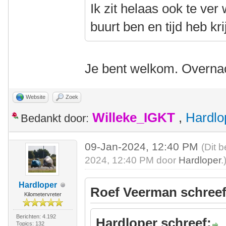
Ik zit helaas ook te ver
buurt ben en tijd heb kri
Je bent welkom. Overnac
Website
Zoek
Willeke_IGKT
,
Hardlo
Bedankt door:
09-Jan-2024, 12:40 PM
(Dit 
2024, 12:40 PM door
Hardloper
.
Hardloper
Roef Veerman schreef
Kilometervreter
Berichten: 4.192
Hardloper schreef:
Topics: 132