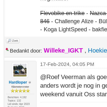
Flevobike en trike
-
Nazca
846
- Challenge Alize - Bü
- Koga LightSpeed - bakfie
Zoek
Willeke_IGKT
,
Hoekie
Bedankt door:
17-Feb-2024, 04:05 PM
@Roef Veerman als goed i
Hardloper
anders wordt je nog in g
Kilometervreter
weekend vanuit Oss star
Berichten: 4.192
Topics: 132
Lid sinds: Apr 2023