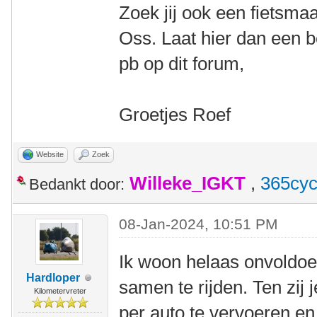
Zoek jij ook een fietsma
Oss. Laat hier dan een be
pb op dit forum,
Groetjes Roef
Website
Zoek
Willeke_IGKT
,
365cyc
Bedankt door:
08-Jan-2024, 10:51 PM
Ik woon helaas onvoldoen
Hardloper
samen te rijden. Ten zij 
Kilometervreter
per auto te vervoeren en