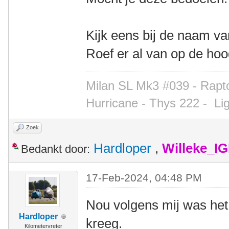
Kijk eens bij de naam va
Roef er al van op de ho
Milan SL Mk3 #039 - Rapto
Hurricane - Thys 222 -
Li
Zoek
Hardloper
,
Willeke_I
Bedankt door:
17-Feb-2024, 04:48 PM
Nou volgens mij was het 
Hardloper
kreeg.
Kilometervreter