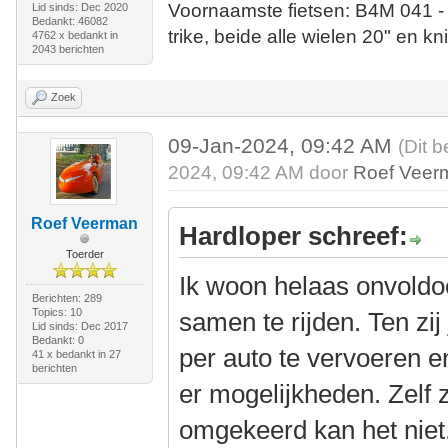
Voornaamste fietsen: B4M 041 -
Lid sinds: Dec 2020
Bedankt: 46082
trike, beide alle wielen 20" en kn
4762 x bedankt in
2043 berichten
Zoek
09-Jan-2024, 09:42 AM
(Dit b
2024, 09:42 AM door
Roef Veer
Roef Veerman
Hardloper schreef:
Toerder
Ik woon helaas onvoldoe
Berichten: 289
Topics: 10
samen te rijden. Ten zij
Lid sinds: Dec 2017
Bedankt: 0
per auto te vervoeren e
41 x bedankt in 27
berichten
er mogelijkheden. Zelf z
omgekeerd kan het niet