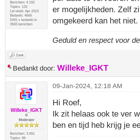
Berichten: 4.192
Topics: 132
er mogelijkheden. Zelf zi
Lid sinds: Apr 2023
Bedankt: 4666
omgekeerd kan het niet.
5491 x bedankt in
3565 berichten
Geduld en respect voor d
Zoek
Willeke_IGKT
Bedankt door:
09-Jan-2024, 12:18 AM
Hi Roef,
Willeke_IGKT
Ik zit helaas ook te ver 
Moderator
ben en tijd heb krijg je e
Berichten: 3.091
Topics: 86