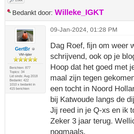
Zoek
Willeke_IGKT
Bedankt door:
09-Jan-2024, 01:28 PM
Dag Roef, fijn om weer w
GertBr
schrijvend, ook op je blo
VM-rijder
Hoop dat het goed met j
Berichten: 877
Topics: 34
maal zijn tegen gekomen.
Lid sinds: Aug 2018
Bedankt: 422
1010 x bedankt in
een tocht in Noord Holla
415 berichten
bij Katwoude langs de d
Jij reed in je Q-xs en ik
Zeker 3 jaar terug. Well
nogmaals.