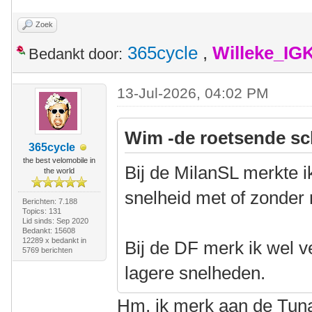
Zoek
365cycle
,
Willeke_IG
Bedankt door:
13-Jul-2026, 04:02 PM
Wim -de roetsende sc
365cycle
the best velomobile in
Bij de MilanSL merkte i
the world
snelheid met of zonder
Berichten: 7.188
Topics: 131
Lid sinds: Sep 2020
Bedankt: 15608
12289 x bedankt in
Bij de DF merk ik wel v
5769 berichten
lagere snelheden.
Hm, ik merk aan de Tuna 