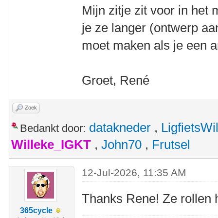
Mijn zitje zit voor in het
je ze langer (ontwerp aa
moet maken als je een an
Groet, René
Zoek
datakneder
,
LigfietsW
Bedankt door:
Willeke_IGKT
,
John70
,
Frutsel
12-Jul-2026, 11:35 AM
Thanks Rene! Ze rollen h
365cycle