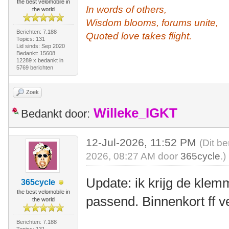
the best velomobile in
In words of others,
the world
Wisdom blooms, forums unite,
Berichten: 7.188
Quoted love takes flight.
Topics: 131
Lid sinds: Sep 2020
Bedankt: 15608
12289 x bedankt in
5769 berichten
Zoek
Willeke_IGKT
Bedankt door:
12-Jul-2026, 11:52 PM
(Dit be
2026, 08:27 AM door
365cycle
.)
Update: ik krijg de klemm
365cycle
the best velomobile in
passend. Binnenkort ff v
the world
Berichten: 7.188