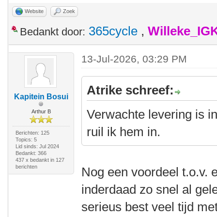
Website
Zoek
365cycle
,
Willeke_IG
Bedankt door:
13-Jul-2026, 03:29 PM
Atrike schreef:
Kapitein Bosui
Verwachte levering is in
Arthur B
ruil ik hem in.
Berichten: 125
Topics: 5
Lid sinds: Jul 2024
Bedankt: 366
437 x bedankt in 127
berichten
Nog een voordeel t.o.v.
inderdaad zo snel al gel
serieus best veel tijd m