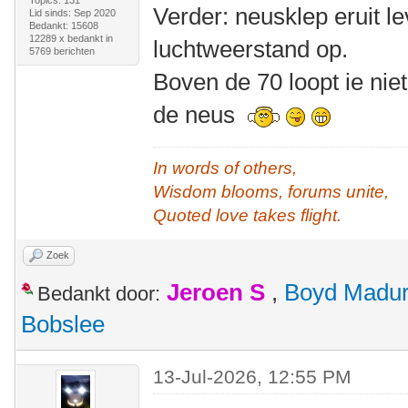
Topics: 131
Verder: neusklep eruit le
Lid sinds: Sep 2020
Bedankt: 15608
12289 x bedankt in
luchtweerstand op.
5769 berichten
Boven de 70 loopt ie niet
de neus
In words of others,
Wisdom blooms, forums unite,
Quoted love takes flight.
Zoek
Jeroen S
,
Boyd Madu
Bedankt door:
Bobslee
13-Jul-2026, 12:55 PM