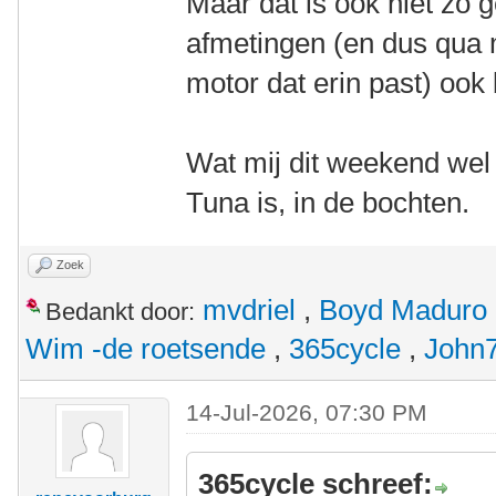
Maar dat is ook niet zo 
afmetingen (en dus qua
motor dat erin past) ook 
Wat mij dit weekend wel 
Tuna is, in de bochten.
Zoek
mvdriel
,
Boyd Maduro
Bedankt door:
Wim -de roetsende
,
365cycle
,
John
14-Jul-2026, 07:30 PM
365cycle schreef: