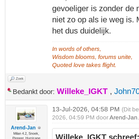
gevoeliger is zonder de 
niet zo op als ie weg is. 
het dus duidelijk.
In words of others,
Wisdom blooms, forums unite,
Quoted love takes flight.
Zoek
Willeke_IGKT
,
John7
Bedankt door:
13-Jul-2026, 04:58 PM
(Dit b
2026, 04:59 PM door
Arend-Jan
Arend-Jan
Milan 4.2, Snoek,
Willeke_IGKT schreef
Pioneer, Hurricane