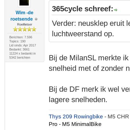
365cycle schreef:
Wim -de
roetsende
Verder: neusklep eruit l
Roeifietser
luchtweerstand op.
Berichten: 7.596
Topics: 190
Lid sinds: Apr 2017
Bedankt: 3661
11224 x bedankt in
Bij de MilanSL merkte ik
5342 berichten
snelheid met of zonder 
Bij de DF merk ik wel ve
lagere snelheden.
Thys 209 Rowingbike
- M5 CHR
Pro - M5 MinimalBike