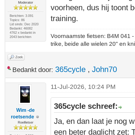
Moderator
voorheen, dus hij toont
Berichten: 3.091
training.
Topics: 86
Lid sinds: Dec 2020
Bedankt: 46082
4762 x bedankt in
Voornaamste fietsen: B4M 041 -
2043 berichten
trike, beide alle wielen 20" en kn
Zoek
365cycle
,
John70
Bedankt door:
11-Jul-2026, 10:24 PM
365cycle schreef:
Wim -de
roetsende
Ja, en dan laat je nog w
Roeifietser
een beter daglicht zet: 