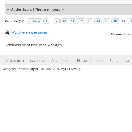
«
Ouder topic
|
Nieuwer topic
»
Pagina's (17):
« Vorige
1
...
9
10
11
12
13
14
15
16
17
Afdrukversie weergeven
Ga naar locat
Gebruikers die dit topic lezen: 4 gast(en)
Ligfietsers.nl
Naar boven
Archiefmodus
Nieuwe berichten
Berichten va
Aangedreven door
MyBB
, © 2002-2026
MyBB Group
.