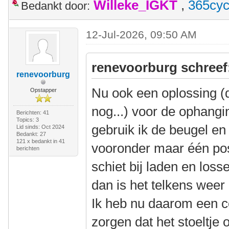
Willeke_IGKT
,
365cyc
Bedankt door:
12-Jul-2026, 09:50 AM
renevoorburg schreef
renevoorburg
Nu ook een oplossing (
Opstapper
nog...) voor de ophangin
Berichten: 41
Topics: 3
gebruik ik de beugel en 
Lid sinds: Oct 2024
Bedankt: 27
121 x bedankt in 41
vooronder maar één posit
berichten
schiet bij laden en loss
dan is het telkens weer 
Ik heb nu daarom een c
zorgen dat het stoeltje