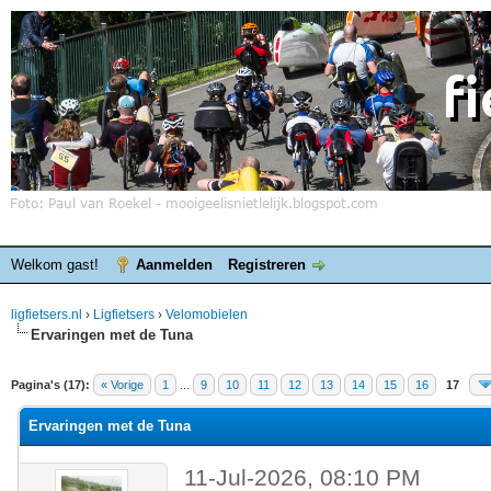
Welkom gast!
Aanmelden
Registreren
ligfietsers.nl
›
Ligfietsers
›
Velomobielen
Ervaringen met de Tuna
elde waardering is 5
Pagina's (17):
« Vorige
1
...
9
10
11
12
13
14
15
16
17
Ervaringen met de Tuna
11-Jul-2026, 08:10 PM