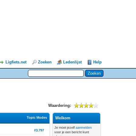
Ligfiets.net
Zoeken
Ledenlijst
Help
Waardering:
Topic Modes
Welkom
Je moet jezelf
aanmelden
#3.797
voor je een bericht kunt