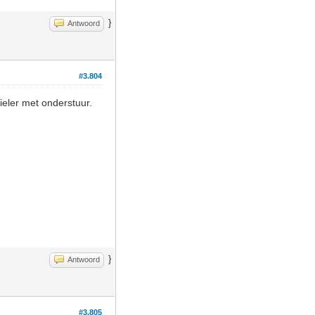
}
Antwoord
#3.804
eler met onderstuur.
}
Antwoord
#3.805