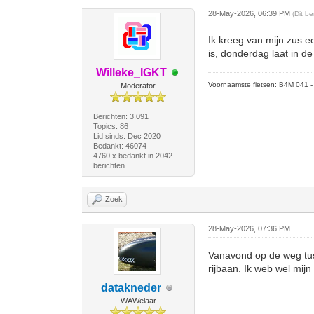
28-May-2026, 06:39 PM
(Dit b
Ik kreeg van mijn zus e
is, donderdag laat in de
Willeke_IGKT
Voornaamste fietsen: B4M 041 - M
Moderator
Berichten: 3.091
Topics: 86
Lid sinds: Dec 2020
Bedankt: 46074
4760 x bedankt in 2042
berichten
Zoek
28-May-2026, 07:36 PM
Vanavond op de weg tus
rijbaan. Ik web wel mijn
datakneder
WAWelaar