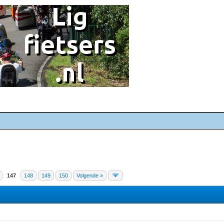
147
148
149
150
Volgende »