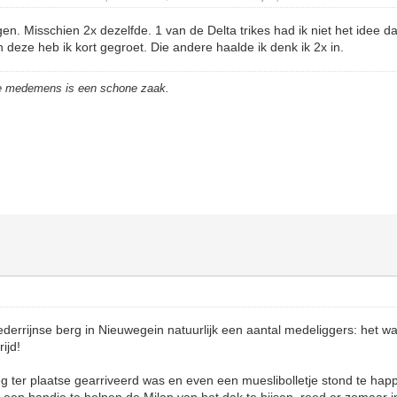
gen. Misschien 2x dezelfde. 1 van de Delta trikes had ik niet het idee 
n deze heb ik kort gegroet. Die andere haalde ik denk ik 2x in.
de medemens is een schone zaak.
Nederrijnse berg in Nieuwegein natuurlijk een aantal medeliggers: het w
ijd!
eg ter plaatse gearriveerd was en even een mueslibolletje stond te hap