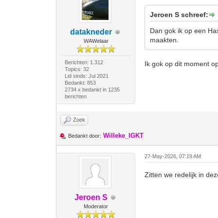
Jeroen S schreef:
Dan gok ik op een Has
datakneder
maakten.
WAWelaar
Berichten: 1.312
Ik gok op dit moment op 
Topics: 32
Lid sinds: Jul 2021
Bedankt: 853
2734 x bedankt in 1235
berichten
Zoek
Willeke_IGKT
Bedankt door:
27-May-2026, 07:19 AM
Zitten we redelijk in d
Jeroen S
Moderator