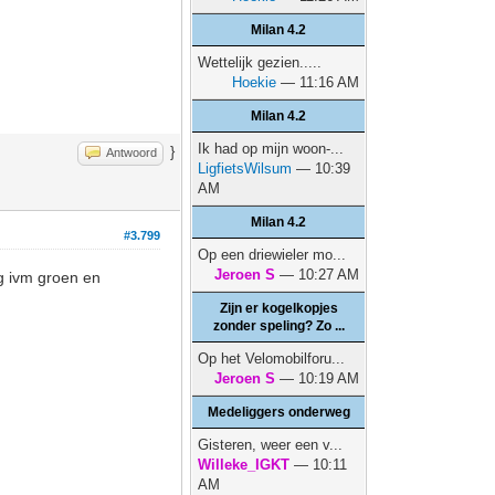
Milan 4.2
Wettelijk gezien.....
Hoekie
— 11:16 AM
Milan 4.2
Ik had op mijn woon-...
}
Antwoord
LigfietsWilsum
— 10:39
AM
Milan 4.2
#3.799
Op een driewieler mo...
Jeroen S
— 10:27 AM
ng ivm groen en
Zijn er kogelkopjes
zonder speling? Zo ...
Op het Velomobilforu...
Jeroen S
— 10:19 AM
Medeliggers onderweg
Gisteren, weer een v...
Willeke_IGKT
— 10:11
AM