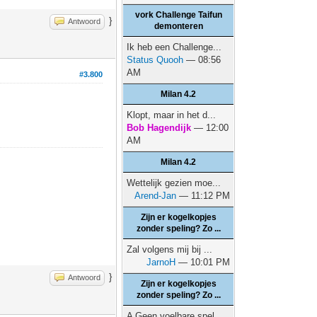
vork Challenge Taifun
}
Antwoord
demonteren
Ik heb een Challenge...
Status Quooh
— 08:56
AM
#3.800
Milan 4.2
Klopt, maar in het d...
Bob Hagendijk
— 12:00
AM
Milan 4.2
Wettelijk gezien moe...
Arend-Jan
— 11:12 PM
Zijn er kogelkopjes
zonder speling? Zo ...
Zal volgens mij bij ...
JarnoH
— 10:01 PM
}
Antwoord
Zijn er kogelkopjes
zonder speling? Zo ...
A Geen voelbare spel...