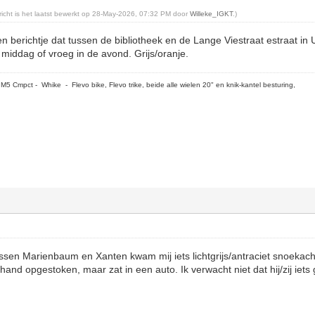
ericht is het laatst bewerkt op 28-May-2026, 07:32 PM door
Willeke_IGKT
.)
en berichtje dat tussen de bibliotheek en de Lange Viestraat estraat in
 middag of vroeg in de avond. Grijs/oranje.
5 Cmpct - Whike - Flevo bike, Flevo trike, beide alle wielen 20" en knik-kantel besturing,
sen Marienbaum en Xanten kwam mij iets lichtgrijs/antraciet snoekac
 hand opgestoken, maar zat in een auto. Ik verwacht niet dat hij/zij iets 