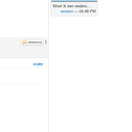
Wow! ik ben wedero...
renehin
— 04:48 PM
}
Antwoord
#3.803