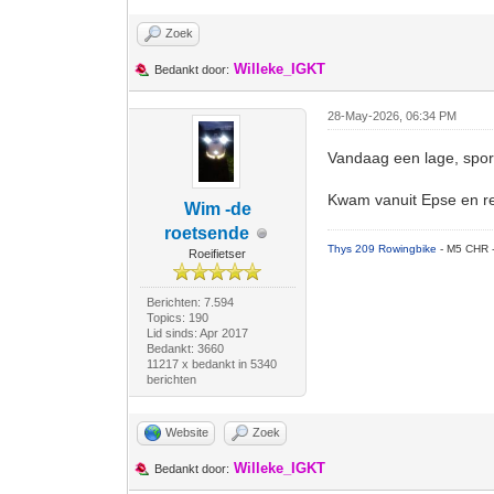
Zoek
Willeke_IGKT
Bedankt door:
28-May-2026, 06:34 PM
Vandaag een lage, sport
Kwam vanuit Epse en re
Wim -de
roetsende
Thys 209 Rowingbike
- M5 CHR 
Roeifietser
Berichten: 7.594
Topics: 190
Lid sinds: Apr 2017
Bedankt: 3660
11217 x bedankt in 5340
berichten
Website
Zoek
Willeke_IGKT
Bedankt door: