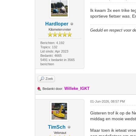
Ik kwam 3x een trike te
sportieve fietser was. E
Hardloper
Kilometervreter
Geduld en respect voor 
Berichten: 4.192
Topics: 132
Lid sinds: Apr 2023
Bedankt: 4665
5491 x bedankt in 3565
berichten
Zoek
Willeke_IGKT
Bedankt door:
01-Jun-2026, 08:57 PM
Gisteren trof ik op de 
middag en mooie wedstr
TimSch
Maar toen ik ietwat vro
Velonaut