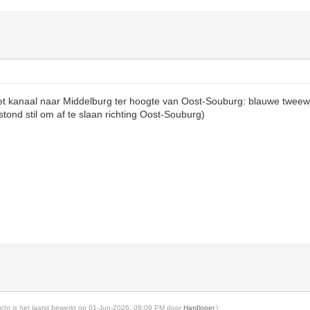
het kanaal naar Middelburg ter hoogte van Oost-Souburg: blauwe tweewi
tond stil om af te slaan richting Oost-Souburg)
richt is het laatst bewerkt op 01-Jun-2026, 08:09 PM door
Hardloper
.)