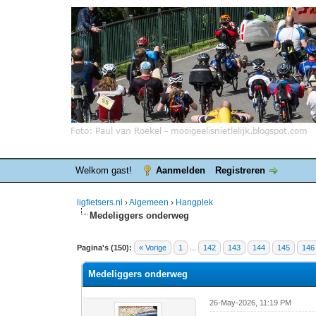
Welkom gast!
Aanmelden
Registreren
ligfietsers.nl
›
Algemeen
›
Hangplek
Medeliggers onderweg
7 stemmen - gemiddelde waardering is 3.86
1
2
3
4
5
Pagina's (150):
« Vorige
1
...
142
143
144
145
146
Medeliggers onderweg
26-May-2026, 11:19 PM