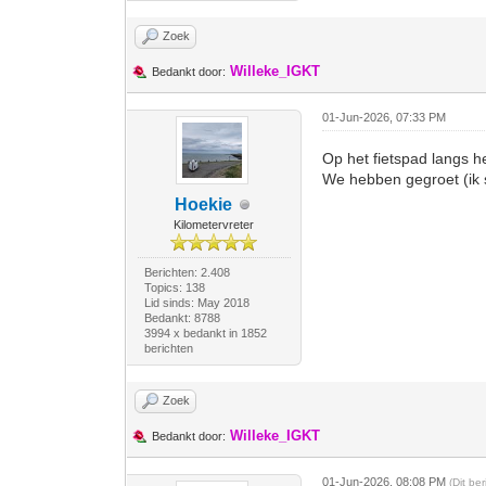
Zoek
Willeke_IGKT
Bedankt door:
01-Jun-2026, 07:33 PM
Op het fietspad langs 
We hebben gegroet (ik s
Hoekie
Kilometervreter
Berichten: 2.408
Topics: 138
Lid sinds: May 2018
Bedankt: 8788
3994 x bedankt in 1852
berichten
Zoek
Willeke_IGKT
Bedankt door:
01-Jun-2026, 08:08 PM
(Dit be