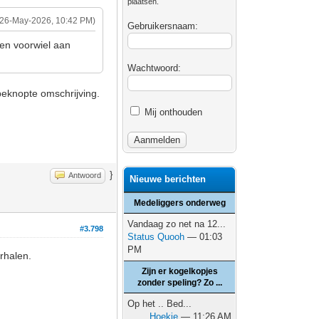
plaatsen.
(26-May-2026, 10:42 PM)
Gebruikersnaam:
een voorwiel aan
Wachtwoord:
 beknopte omschrijving.
Mij onthouden
}
Antwoord
Nieuwe berichten
Medeliggers onderweg
Vandaag zo net na 12...
#3.798
Status Quooh
— 01:03
PM
rhalen.
Zijn er kogelkopjes
zonder speling? Zo ...
Op het .. Bed...
Hoekie
— 11:26 AM