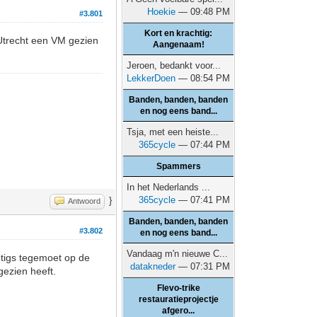
Hoekie
— 09:48 PM
#3.801
Kort en krachtig:
 Utrecht een VM gezien
Aangenaam!
Jeroen, bedankt voor...
LekkerDoen
— 08:54 PM
Banden, banden, banden
en nog eens band...
Tsja, met een heiste...
365cycle
— 07:44 PM
Spammers
In het Nederlands ...
365cycle
— 07:41 PM
}
Antwoord
Banden, banden, banden
#3.802
en nog eens band...
Vandaag m'n nieuwe C...
htigs tegemoet op de
datakneder
— 07:31 PM
gezien heeft.
Flevo-trike
restauratieprojectje
afgero...