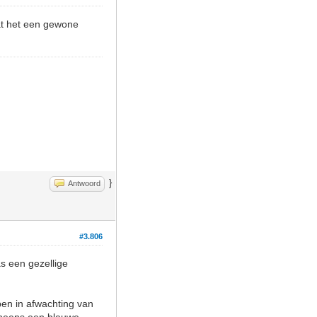
dat het een gewone
}
Antwoord
#3.806
as een gezellige
pen in afwachting van