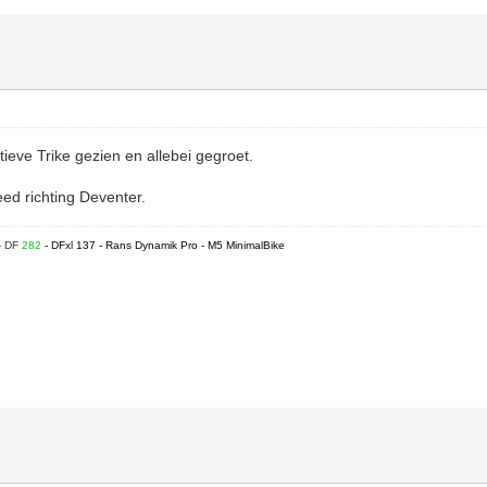
ieve Trike gezien en allebei gegroet.
ed richting Deventer.
- DF
282
- DFxl 137 - Rans Dynamik Pro - M5 MinimalBike