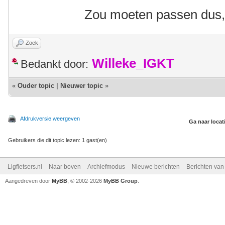
Zou moeten passen dus,
Zoek
Willeke_IGKT
Bedankt door:
«
Ouder topic
|
Nieuwer topic
»
Afdrukversie weergeven
Ga naar locat
Gebruikers die dit topic lezen: 1 gast(en)
Ligfietsers.nl
Naar boven
Archiefmodus
Nieuwe berichten
Berichten va
Aangedreven door
MyBB
, © 2002-2026
MyBB Group
.