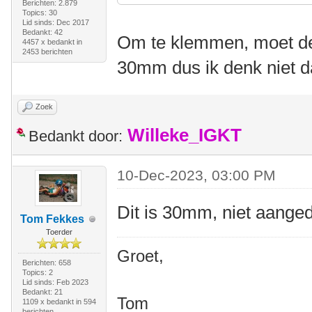
Berichten: 2.879
Topics: 30
Lid sinds: Dec 2017
Bedankt: 42
Om te klemmen, moet de
4457 x bedankt in
2453 berichten
30mm dus ik denk niet da
Zoek
Willeke_IGKT
Bedankt door:
10-Dec-2023, 03:00 PM
Dit is 30mm, niet aanged
Tom Fekkes
Toerder
Groet,
Berichten: 658
Topics: 2
Lid sinds: Feb 2023
Bedankt: 21
Tom
1109 x bedankt in 594
berichten