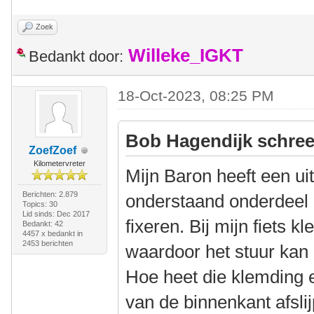
Zoek
Willeke_IGKT
Bedankt door:
18-Oct-2023, 08:25 PM
Bob Hagendijk schree
ZoefZoef
Kilometervreter
Mijn Baron heeft een uit
Berichten: 2.879
onderstaand onderdeel 
Topics: 30
Lid sinds: Dec 2017
fixeren. Bij mijn fiets 
Bedankt: 42
4457 x bedankt in
2453 berichten
waardoor het stuur kan 
Hoe heet die klemding e
van de binnenkant afslij