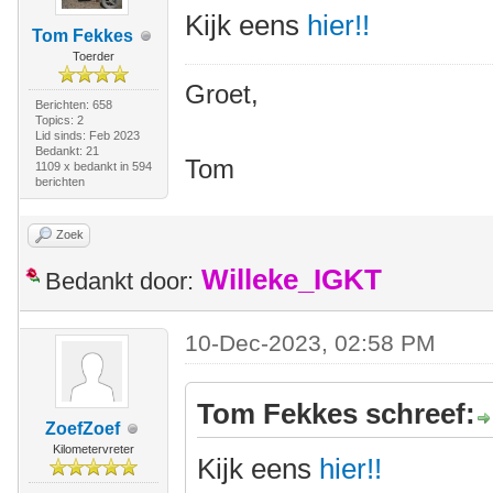
Kijk eens
hier!!
Tom Fekkes
Toerder
Groet,
Berichten: 658
Topics: 2
Lid sinds: Feb 2023
Bedankt: 21
Tom
1109 x bedankt in 594
berichten
Zoek
Willeke_IGKT
Bedankt door:
10-Dec-2023, 02:58 PM
Tom Fekkes schreef:
ZoefZoef
Kilometervreter
Kijk eens
hier!!