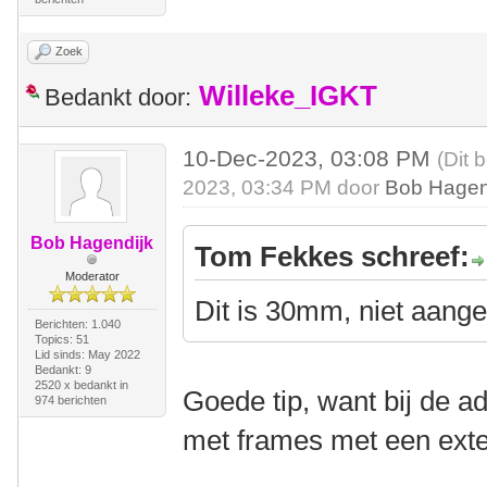
Zoek
Willeke_IGKT
Bedankt door:
10-Dec-2023, 03:08 PM
(Dit 
2023, 03:34 PM door
Bob Hagen
Bob Hagendijk
Tom Fekkes schreef:
Moderator
Dit is 30mm, niet aange
Berichten: 1.040
Topics: 51
Lid sinds: May 2022
Bedankt: 9
2520 x bedankt in
Goede tip, want bij de a
974 berichten
met frames met een ext