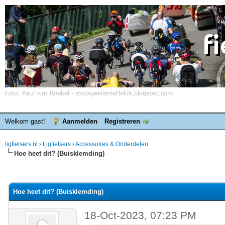
Welkom gast!
Aanmelden
Registreren
ligfietsers.nl
›
Ligfietsers
›
Accessoires & Onderdelen
Hoe heet dit? (Buisklemding)
elde waardering is 0
Hoe heet dit? (Buisklemding)
18-Oct-2023, 07:23 PM