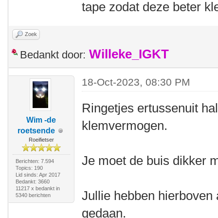
tape zodat deze beter kl
Zoek
Willeke_IGKT
Bedankt door:
18-Oct-2023, 08:30 PM
Ringetjes ertussenuit ha
Wim -de
klemvermogen.
roetsende
Roeifietser
Je moet de buis dikker m
Berichten: 7.594
Topics: 190
Lid sinds: Apr 2017
Bedankt: 3660
11217 x bedankt in
Jullie hebben hierboven 
5340 berichten
gedaan.