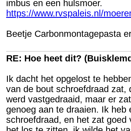
imbus en een hulsmoer.
https://www.rvspaleis.nl/moer
Beetje Carbonmontagepasta er
RE: Hoe heet dit? (Buisklem
Ik dacht het opgelost te hebben
van de bout schroefdraad zat, 
werd vastgedraaid, maar er za
genoeg aan te draaien. Ik heb 
schroefdraad, en het zat goed
het los te zitten, ik wilde het