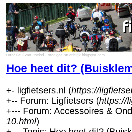
Hoe heet dit? (Buiskle
+- ligfietsers.nl (
https://ligfietse
+-- Forum: Ligfietsers (
https://
+--- Forum: Accessoires & Ond
10.html
)
+--- Topic: Hoe heet dit? (Buis