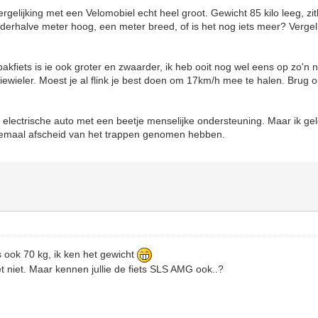
ergelijking met een Velomobiel echt heel groot. Gewicht 85 kilo leeg, z
nderhalve meter hoog, een meter breed, of is het nog iets meer? Vergel
bakfiets is ie ook groter en zwaarder, ik heb ooit nog wel eens op zo'n
driewieler. Moest je al flink je best doen om 17km/h mee te halen. Brug
n electrische auto met een beetje menselijke ondersteuning. Maar ik gel
lemaal afscheid van het trappen genomen hebben.
s ook 70 kg, ik ken het gewicht
et niet. Maar kennen jullie de fiets SLS AMG ook..?