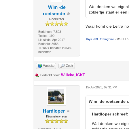
Wat denken we eigenlij
Wim -de
zoldertje staat er een
roetsende
Roeifietser
Waar komt die Leitra n
Berichten: 7.593
Topics: 190
Thys 209 Rowingbike
- M5 CHR 
Lid sinds: Apr 2017
Bedankt: 3653
11206 x bedankt in 5339
berichten
Website
Zoek
Willeke_IGKT
Bedankt door:
15-Jul-2023, 07:31 PM
Wim -de roetsende s
Hardloper
Hardloper schreef:
Kilometervreter
Wat denken we eigenl