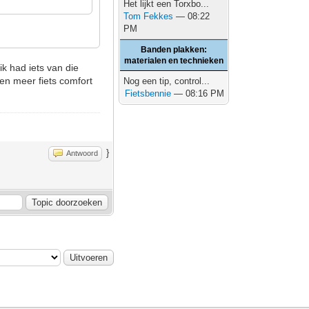
Het lijkt een Torxbo...
Tom Fekkes
— 08:22
PM
Banden plakken:
materialen en technieken
k had iets van die
een meer fiets comfort
Nog een tip, control...
Fietsbennie
— 08:16 PM
}
Antwoord