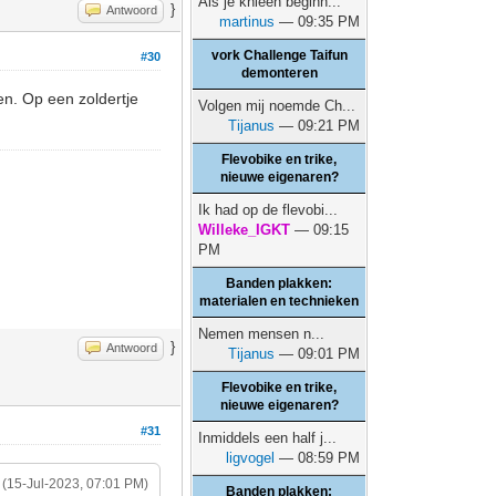
Als je knieën beginn...
}
Antwoord
martinus
— 09:35 PM
vork Challenge Taifun
#30
demonteren
en. Op een zoldertje
Volgen mij noemde Ch...
Tijanus
— 09:21 PM
Flevobike en trike,
nieuwe eigenaren?
Ik had op de flevobi...
Willeke_IGKT
— 09:15
PM
Banden plakken:
materialen en technieken
Nemen mensen n...
}
Antwoord
Tijanus
— 09:01 PM
Flevobike en trike,
nieuwe eigenaren?
#31
Inmiddels een half j...
ligvogel
— 08:59 PM
(15-Jul-2023, 07:01 PM)
Banden plakken: