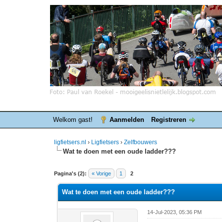
Welkom gast!
Aanmelden
Registreren
ligfietsers.nl
›
Ligfietsers
›
Zelfbouwers
Wat te doen met een oude ladder???
0 stemmen - gemiddelde waardering is 0
1
2
3
4
5
Pagina's (2):
« Vorige
1
2
Wat te doen met een oude ladder???
14-Jul-2023, 05:36 PM