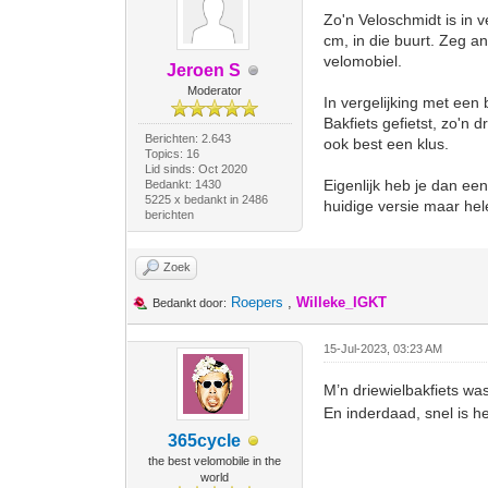
Zo'n Veloschmidt is in v
cm, in die buurt. Zeg a
velomobiel.
Jeroen S
Moderator
In vergelijking met een 
Bakfiets gefietst, zo'n 
Berichten: 2.643
ook best een klus.
Topics: 16
Lid sinds: Oct 2020
Eigenlijk heb je dan ee
Bedankt: 1430
5225 x bedankt in 2486
huidige versie maar he
berichten
Zoek
Roepers
,
Willeke_IGKT
Bedankt door:
15-Jul-2023, 03:23 AM
M’n driewielbakfiets wa
En inderdaad, snel is h
365cycle
the best velomobile in the
world