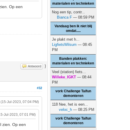
materialen en technieken
 zien. Op een
Nog een tip, contr...
Bianca F
— 08:59 PM
Vandaag ben ik niet blij
omdat.....
Je plakt met h...
LigfietsWilsum
— 08:45
PM
Banden plakken:
materialen en technieken
}
Antwoord
Veel (station) fiets...
Willeke_IGKT
— 08:44
PM
#32
vork Challenge Taifun
demonteren
(15-Jul-2023, 07:04 PM)
118 Nee, het is een...
veloc_h
— 08:25 PM
15-Jul-2023, 07:01 PM)
vork Challenge Taifun
demonteren
il zien. Op een