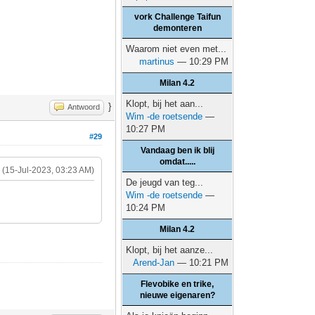
vork Challenge Taifun
demonteren
Waarom niet even met...
martinus
— 10:29 PM
Milan 4.2
Klopt, bij het aan...
}
Antwoord
Wim -de roetsende
—
10:27 PM
#29
Vandaag ben ik blij
omdat.....
(15-Jul-2023, 03:23 AM)
De jeugd van teg...
Wim -de roetsende
—
10:24 PM
Milan 4.2
Klopt, bij het aanze...
Arend-Jan
— 10:21 PM
Flevobike en trike,
nieuwe eigenaren?