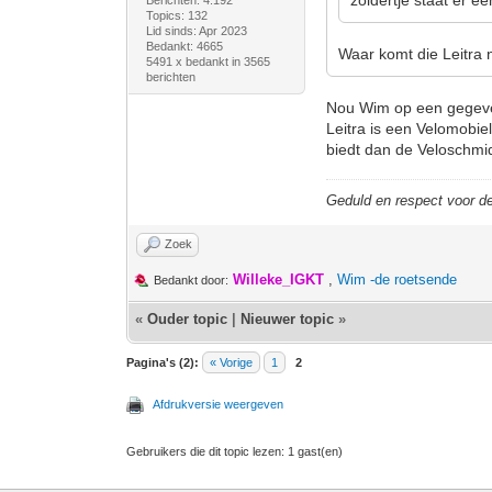
zoldertje staat er e
Berichten: 4.192
Topics: 132
Lid sinds: Apr 2023
Bedankt: 4665
Waar komt die Leitra 
5491 x bedankt in 3565
berichten
Nou Wim op een gegeven
Leitra is een Velomobiel
biedt dan de Veloschmi
Geduld en respect voor 
Zoek
Willeke_IGKT
,
Wim -de roetsende
Bedankt door:
«
Ouder topic
|
Nieuwer topic
»
Pagina's (2):
« Vorige
1
2
Afdrukversie weergeven
Gebruikers die dit topic lezen: 1 gast(en)