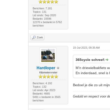
Berichten: 7.181
Topics: 131
Lid sinds: Sep 2020
Bedankt: 15596
12270 x bedankt in 5762
berichten
Zoek
15-Jul-2023, 09:35 AM
365cycle schreef:
Hardloper
M’n driewielbakfiets 
Kilometervreter
En inderdaad, snel is 
Berichten: 4.192
Bedoel je die zo uit mij
Topics: 132
Lid sinds: Apr 2023
Bedankt: 4665
Geduld en respect voor 
5491 x bedankt in 3565
berichten