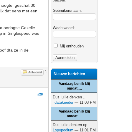
plaatsen.
ithoogte, geschat 30
Gebruikersnaam:
ijk dat eens met een
 na oorlogse Gazelle
Wachtwoord:
 op in Singlespeed was
Mij onthouden
oof dta ze in de
}
Antwoord
Nieuwe berichten
Vandaag ben ik blij
omdat.....
#28
Dus jullie denken ...
datakneder
— 11:08 PM
Vandaag ben ik blij
omdat.....
Dus jullie denken op...
Lopopodium
— 11:01 PM