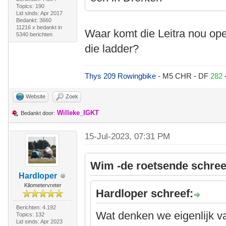
Topics: 190
Lid sinds: Apr 2017
Bedankt: 3660
11216 x bedankt in
Waar komt die Leitra nou op
5340 berichten
die ladder?
Thys 209 Rowingbike
- M5 CHR - DF
282
Website
Zoek
Willeke_IGKT
Bedankt door:
15-Jul-2023, 07:31 PM
Wim -de roetsende schree
Hardloper
Kilometervreter
Hardloper schreef:
Berichten: 4.192
Wat denken we eigenlijk va
Topics: 132
Lid sinds: Apr 2023