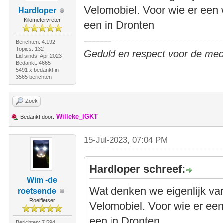
Velomobiel. Voor wie er een w
Hardloper
Kilometervreter
een in Dronten
Berichten: 4.192
Topics: 132
Geduld en respect voor de me
Lid sinds: Apr 2023
Bedankt: 4665
5491 x bedankt in
3565 berichten
Zoek
Willeke_IGKT
Bedankt door:
15-Jul-2023, 07:04 PM
Hardloper schreef:
Wim -de
Wat denken we eigenlijk van
roetsende
Roeifietser
Velomobiel. Voor wie er een 
een in Dronten
Berichten: 7.594