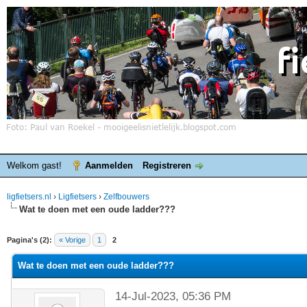
Welkom gast!
Aanmelden
Registreren
ligfietsers.nl
›
Ligfietsers
›
Zelfbouwers
Wat te doen met een oude ladder???
elde waardering is 0
Pagina's (2):
« Vorige
1
2
Wat te doen met een oude ladder???
14-Jul-2023, 05:36 PM