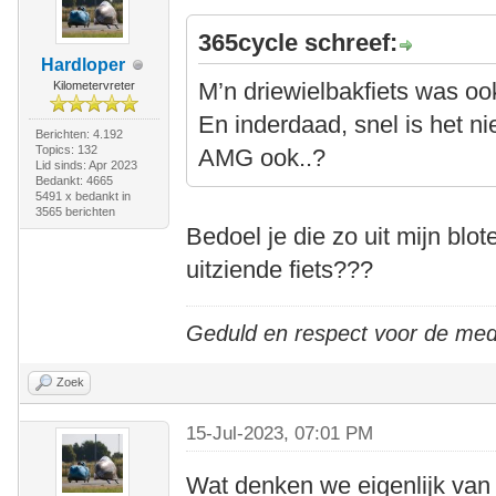
365cycle schreef:
Hardloper
M’n driewielbakfiets was oo
Kilometervreter
En inderdaad, snel is het ni
Berichten: 4.192
Topics: 132
AMG ook..?
Lid sinds: Apr 2023
Bedankt: 4665
5491 x bedankt in
3565 berichten
Bedoel je die zo uit mijn blo
uitziende fiets???
Geduld en respect voor de me
Zoek
15-Jul-2023, 07:01 PM
Wat denken we eigenlijk van 