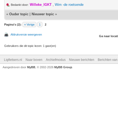
Willeke_IGKT
,
Wim -de roetsende
Bedankt door:
«
Ouder topic
|
Nieuwer topic
»
Pagina's (2):
« Vorige
1
2
Afdrukversie weergeven
Ga naar locat
Gebruikers die dit topic lezen: 1 gast(en)
Ligfietsers.nl
Naar boven
Archiefmodus
Nieuwe berichten
Berichten va
Aangedreven door
MyBB
, © 2002-2026
MyBB Group
.