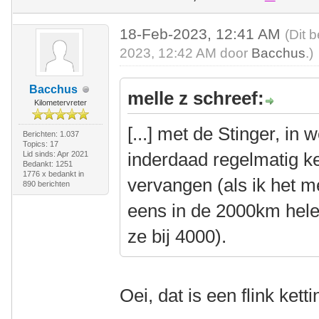
18-Feb-2023, 12:41 AM
(Dit 
2023, 12:42 AM door
Bacchus
.)
Bacchus
melle z schreef:
Kilometervreter
[...] met de Stinger, in
Berichten: 1.037
Topics: 17
inderdaad regelmatig 
Lid sinds: Apr 2021
Bedankt: 1251
1776 x bedankt in
vervangen (als ik het m
890 berichten
eens in de 2000km hele
ze bij 4000).
Oei, dat is een flink kett