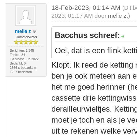
18-Feb-2023, 01:14 AM
(Dit 
2023, 01:17 AM door
melle z
.)
melle z
Bacchus schreef:
Kilometervreter
Oei, dat is een flink ket
Berichten: 1.345
Topics: 34
Lid sinds: Jun 2022
Klopt. Ik reed de ketting
Bedankt: 0
2366 x bedankt in
1227 berichten
ben je ook meteen aan ee
het me goed herinner (he
cassette drie kettingwis
derailleurwieltjes. Kett
moet je toch en als je ve
uit te rekenen welke ver