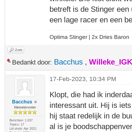
betreft is de Stinger ee
een lage racer en een b
Optima Stinger |
2x Dries Baron
Zoek
Bacchus
,
Willeke_IG
Bedankt door:
17-Feb-2023, 10:34 PM
Klopt, die had ik inderda
Bacchus
interessant uit. Hij is ie
Kilometervreter
hij staat redelijk in de bu
Berichten: 1.037
al is je boodschappenverh
Topics: 17
Lid sinds: Apr 2021