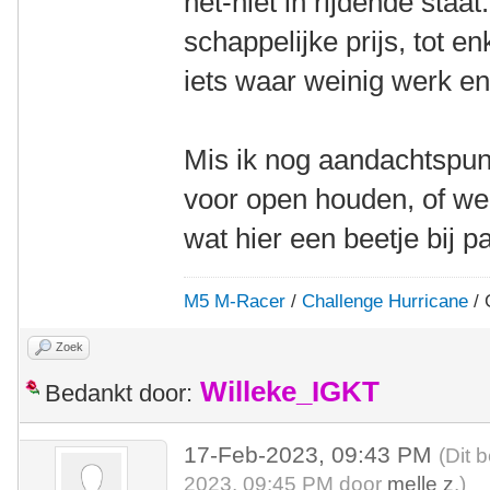
net-niet in rijdende staa
schappelijke prijs, tot e
iets waar weinig werk en/o
Mis ik nog aandachtspun
voor open houden, of wee
wat hier een beetje bij p
M5 M-Racer
/
Challenge Hurricane
/ 
Zoek
Willeke_IGKT
Bedankt door:
17-Feb-2023, 09:43 PM
(Dit 
2023, 09:45 PM door
melle z
.)