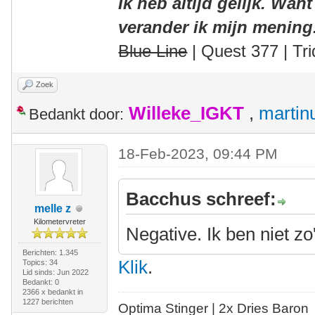
Ik heb altijd gelijk. Want
verander ik mijn mening
Blue Line
| Quest 377 | Tri
Zoek
Willeke_IGKT
,
martin
Bedankt door:
18-Feb-2023, 09:44 PM
Bacchus schreef:
melle z
Kilometervreter
Negative. Ik ben niet zo
Berichten: 1.345
Klik
.
Topics: 34
Lid sinds: Jun 2022
Bedankt: 0
2366 x bedankt in
1227 berichten
Optima Stinger |
2x Dries Baron