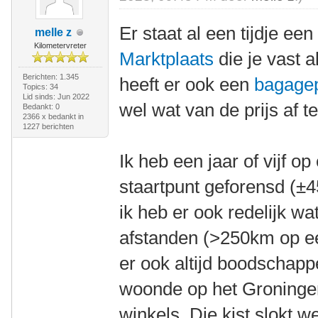
Er staat al een tijdje ee
melle z
Kilometervreter
Marktplaats
die je vast a
Berichten: 1.345
heeft er ook een
bagage
Topics: 34
Lid sinds: Jun 2022
wel wat van de prijs af te
Bedankt: 0
2366 x bedankt in
1227 berichten
Ik heb een jaar of vijf o
staartpunt geforensd (±4
ik heb er ook redelijk w
afstanden (>250km op e
er ook altijd boodschapp
woonde op het Groninger 
winkels. Die kist slokt we