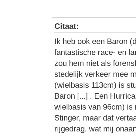
Citaat:
Ik heb ook een Baron (di
fantastische race- en la
zou hem niet als forensf
stedelijk verkeer mee 
(wielbasis 113cm) is s
Baron [...] . Een Hurric
wielbasis van 96cm) is
Stinger, maar dat vertaa
rijgedrag, wat mij onaa