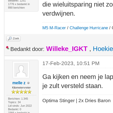
Bedankt: 1251
die wieluitsparing niet z
1776 x bedankt in
890 berichten
verdwijnen.
M5 M-Racer
/
Challenge Hurricane
/ 
Zoek
Willeke_IGKT
,
Hoekie
Bedankt door:
17-Feb-2023, 10:51 PM
Ga kijken en neem je la
melle z
je zult versteld staan.
Kilometervreter
Berichten: 1.345
Optima Stinger |
2x Dries Baron
Topics: 34
Lid sinds: Jun 2022
Bedankt: 0
2366 x bedankt in