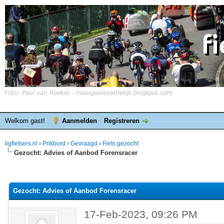
Welkom gast!
Aanmelden
Registreren
ligfietsers.nl
›
Prikbord
›
Gevraagd
›
Fiets gezocht
Gezocht: Advies of Aanbod Forensracer
elde waardering is 0
Gezocht: Advies of Aanbod Forensracer
17-Feb-2023, 09:26 PM