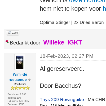
Wellicht is
deze Hurrica
hem niet te kopen voor
h
Optima Stinger |
2x Dries Baron
Zoek
Willeke_IGKT
Bedankt door:
18-Feb-2023, 02:27 PM
Al gereserveerd.
Wim -de
roetsende
Door Bacchus?
Roeifietser
Berichten: 7.593
Topics: 190
Thys 209 Rowingbike
- M5 CHR
Lid sinds: Apr 2017
Bedankt: 3653
Pro - M5 MinimalBike