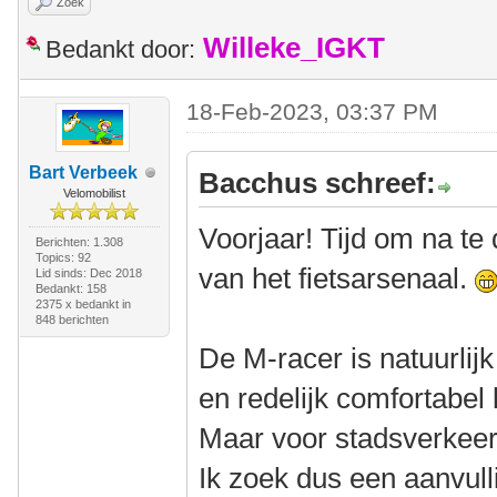
Zoek
Willeke_IGKT
Bedankt door:
18-Feb-2023, 03:37 PM
Bart Verbeek
Bacchus schreef:
Velomobilist
Voorjaar! Tijd om na te
Berichten: 1.308
Topics: 92
van het fietsarsenaal.
Lid sinds: Dec 2018
Bedankt: 158
2375 x bedankt in
848 berichten
De M-racer is natuurlijk
en redelijk comfortabel 
Maar voor stadsverkeer 
Ik zoek dus een aanvull