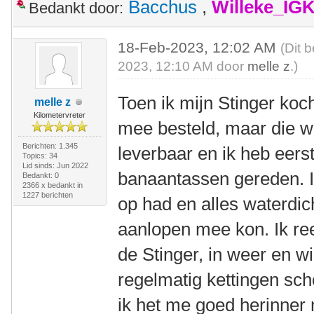
Bacchus
,
Willeke_IG
Bedankt door:
18-Feb-2023, 12:02 AM
(Dit 
2023, 12:10 AM door
melle z
.)
Toen ik mijn Stinger koch
melle z
Kilometervreter
mee besteld, maar die w
Berichten: 1.345
leverbaar en ik heb eers
Topics: 34
Lid sinds: Jun 2022
banaantassen gereden. Ik
Bedankt: 0
2366 x bedankt in
1227 berichten
op had en alles waterdic
aanlopen mee kon. Ik re
de Stinger, in weer en w
regelmatig kettingen sc
ik het me goed herinner 