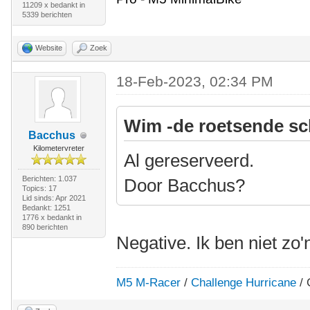
11209 x bedankt in
5339 berichten
Website
Zoek
18-Feb-2023, 02:34 PM
Wim -de roetsende sc
Bacchus
Kilometervreter
Al gereserveerd.
Berichten: 1.037
Door Bacchus?
Topics: 17
Lid sinds: Apr 2021
Bedankt: 1251
1776 x bedankt in
890 berichten
Negative. Ik ben niet zo'
M5 M-Racer
/
Challenge Hurricane
/ 