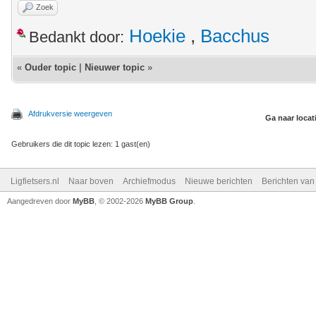
Zoek
Hoekie
,
Bacchus
Bedankt door:
«
Ouder topic
|
Nieuwer topic
»
Afdrukversie weergeven
Ga naar locat
Gebruikers die dit topic lezen: 1 gast(en)
Ligfietsers.nl
Naar boven
Archiefmodus
Nieuwe berichten
Berichten va
Aangedreven door
MyBB
, © 2002-2026
MyBB Group
.