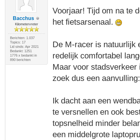
Voorjaar! Tijd om na te 
Bacchus
het fietsarsenaal.
Kilometervreter
Berichten: 1.037
De M-racer is natuurlijk 
Topics: 17
Lid sinds: Apr 2021
Bedankt: 1251
redelijk comfortabel lang
1776 x bedankt in
890 berichten
Maar voor stadsverkeer i
zoek dus een aanvulling
Ik dacht aan een wendbare
te versnellen en ook best
topsnelheid minder belan
een middelgrote laptopr