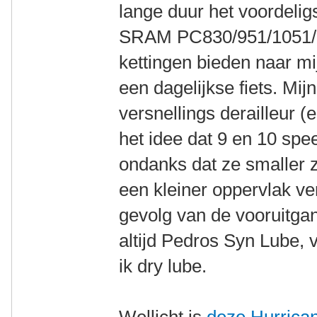
lange duur het voordeligs
SRAM PC830/951/1051/11
kettingen bieden naar m
een dagelijkse fiets. Mij
versnellings derailleur (
het idee dat 9 en 10 sp
ondanks dat ze smaller z
een kleiner oppervlak ve
gevolg van de vooruitg
altijd Pedros Syn Lube, 
ik dry lube.