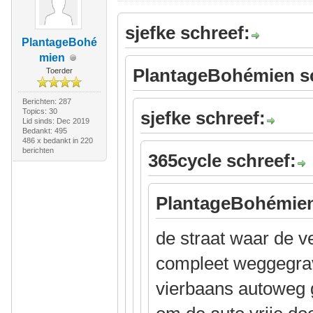
sjefke schreef:
PlantageBohé
mien
PlantageBohémien s
Toerder
Berichten: 287
Topics: 30
sjefke schreef:
Lid sinds: Dec 2019
Bedankt: 495
486 x bedankt in 220
berichten
365cycle schreef:
PlantageBohémien
de straat waar de 
compleet weggegra
vierbaans autoweg