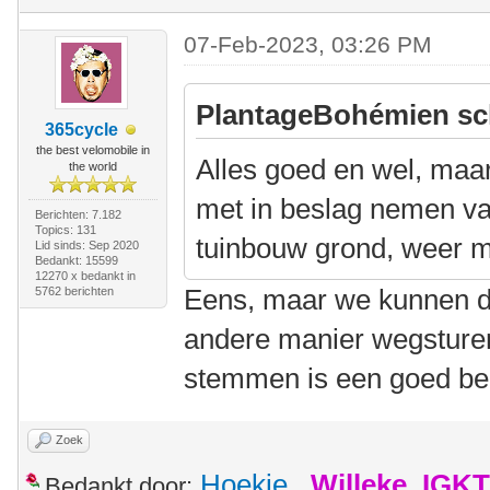
07-Feb-2023, 03:26 PM
PlantageBohémien sc
365cycle
the best velomobile in
Alles goed en wel, maa
the world
met in beslag nemen va
Berichten: 7.182
Topics: 131
tuinbouw grond, weer m
Lid sinds: Sep 2020
Bedankt: 15599
12270 x bedankt in
Eens, maar we kunnen de
5762 berichten
andere manier wegsturen
stemmen is een goed b
Zoek
Hoekie
,
Willeke_IGKT
Bedankt door: