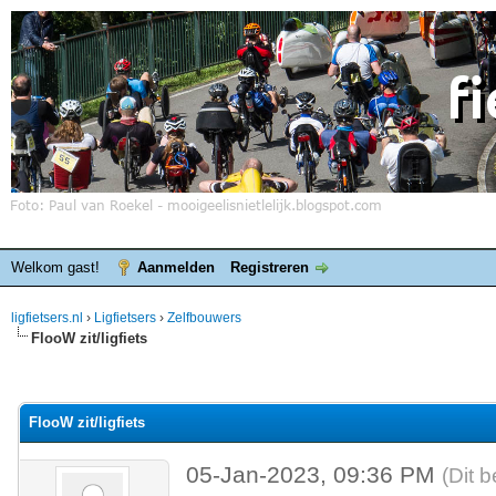
Welkom gast!
Aanmelden
Registreren
ligfietsers.nl
›
Ligfietsers
›
Zelfbouwers
FlooW zit/ligfiets
elde waardering is 0
FlooW zit/ligfiets
05-Jan-2023, 09:36 PM
(Dit 