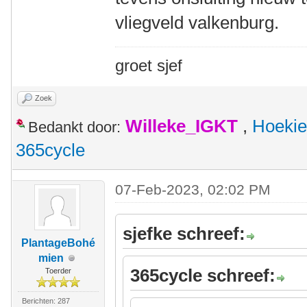
vliegveld valkenburg.
groet sjef
Zoek
Willeke_IGKT
,
Hoekie
Bedankt door:
365cycle
07-Feb-2023, 02:02 PM
sjefke schreef:
PlantageBohé
mien
365cycle schreef:
Toerder
Berichten: 287