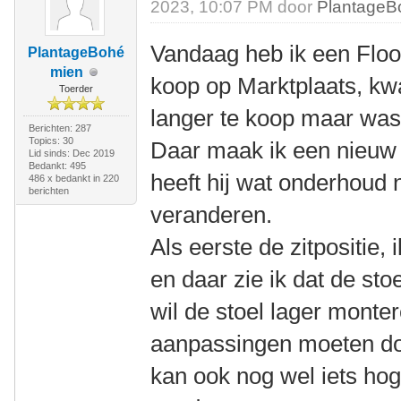
2023, 10:07 PM door
PlantageB
Vandaag heb ik een FlooW
PlantageBohé
mien
koop op Marktplaats, kwa
Toerder
langer te koop maar was 
Berichten: 287
Topics: 30
Daar maak ik een nieuw p
Lid sinds: Dec 2019
Bedankt: 495
heeft hij wat onderhoud n
486 x bedankt in 220
berichten
veranderen.
Als eerste de zitpositie,
en daar zie ik dat de sto
wil de stoel lager monter
aanpassingen moeten do
kan ook nog wel iets hog