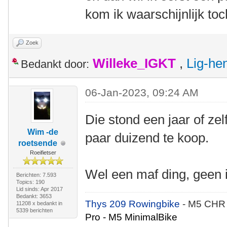
kom ik waarschijnlijk to
Zoek
Willeke_IGKT
,
Lig-he
Bedankt door:
06-Jan-2023, 09:24 AM
Die stond een jaar of ze
Wim -de
paar duizend te koop.
roetsende
Roeifietser
Wel een maf ding, geen id
Berichten: 7.593
Topics: 190
Lid sinds: Apr 2017
Bedankt: 3653
Thys 209 Rowingbike
- M5 CHR
11208 x bedankt in
5339 berichten
Pro - M5 MinimalBike