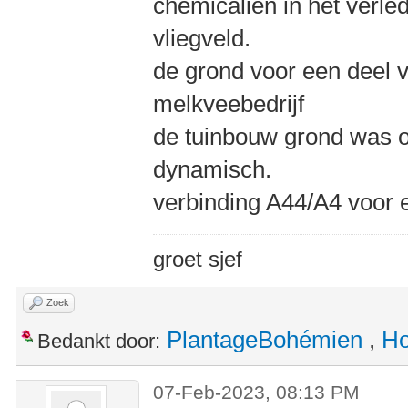
chemicalien in het verle
vliegveld.
de grond voor een deel 
melkveebedrijf
de tuinbouw grond was o
dynamisch.
verbinding A44/A4 voor 
groet sjef
Zoek
PlantageBohémien
,
Ho
Bedankt door:
07-Feb-2023, 08:13 PM