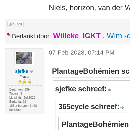
Niels, horizon, van der 
Zoek
Willeke_IGKT
,
Wim -d
Bedankt door:
07-Feb-2023, 07:14 PM
PlantageBohémien sc
sjefke
Fietser
sjefke schreef:
Berichten: 139
Topics: 3
Lid sinds: Jul 2020
Bedankt: 22
365cycle schreef:
186 x bedankt in 90
berichten
PlantageBohémien 