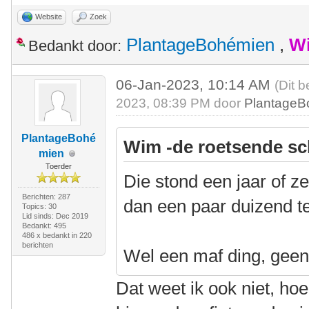
Website
Zoek
PlantageBohémien
,
Wi
Bedankt door:
06-Jan-2023, 10:14 AM
(Dit b
2023, 08:39 PM door
PlantageB
PlantageBohé
Wim -de roetsende sc
mien
Toerder
Die stond een jaar of ze
Berichten: 287
dan een paar duizend t
Topics: 30
Lid sinds: Dec 2019
Bedankt: 495
486 x bedankt in 220
berichten
Wel een maf ding, geen i
Dat weet ik ook niet, hoe