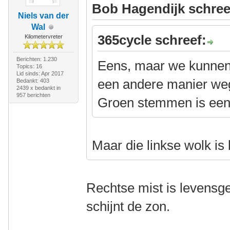
Bob Hagendijk schree
Niels van der
Wal
365cycle schreef:
Kilometervreter
Berichten: 1.230
Eens, maar we kunnen 
Topics: 16
Lid sinds: Apr 2017
een andere manier weg
Bedankt: 403
2439 x bedankt in
957 berichten
Groen stemmen is een
Maar die linkse wolk is 
Rechtse mist is levensge
schijnt de zon.