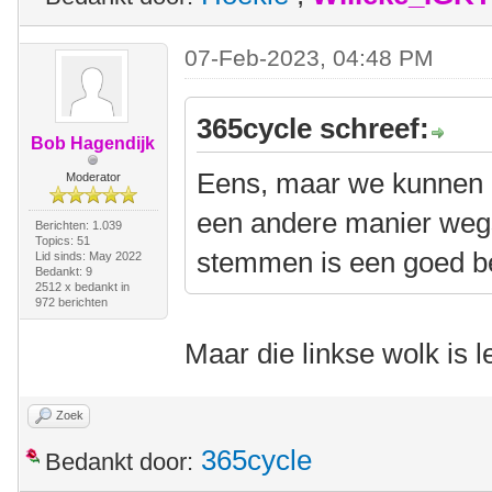
07-Feb-2023, 04:48 PM
365cycle schreef:
Bob Hagendijk
Eens, maar we kunnen d
Moderator
een andere manier wegs
Berichten: 1.039
Topics: 51
stemmen is een goed 
Lid sinds: May 2022
Bedankt: 9
2512 x bedankt in
972 berichten
Maar die linkse wolk is l
Zoek
365cycle
Bedankt door: