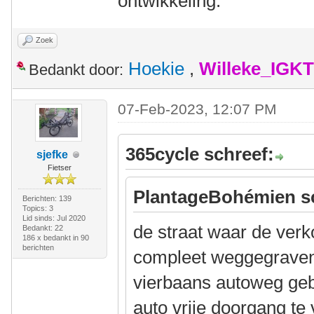
ontwikkeling.
Zoek
Hoekie
,
Willeke_IGKT
Bedankt door:
07-Feb-2023, 12:07 PM
365cycle schreef:
sjefke
Fietser
PlantageBohémien s
Berichten: 139
Topics: 3
Lid sinds: Jul 2020
de straat waar de ver
Bedankt: 22
186 x bedankt in 90
berichten
compleet weggegraven
vierbaans autoweg ge
auto vrije doorgang te