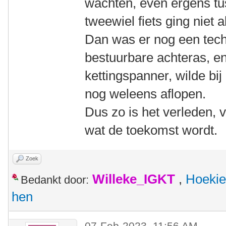
wachten, even ergens t
tweewiel fiets ging niet al
Dan was er nog een tech
bestuurbare achteras, e
kettingspanner, wilde bij
nog weleens aflopen.
Dus zo is het verleden, v
wat de toekomst wordt.
Zoek
Willeke_IGKT
,
Hoekie
Bedankt door:
hen
07-Feb-2023, 11:56 AM