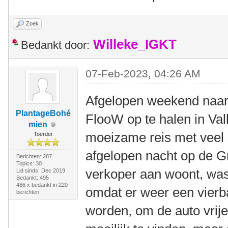
Zoek
Willeke_IGKT
Bedankt door:
07-Feb-2023, 04:26 AM
Afgelopen weekend naa
PlantageBohé
FlooW op te halen in Val
mien
moeizame reis met veel 
Toerder
afgelopen nacht op de Gr
Berichten: 287
Topics: 30
verkoper aan woont, wa
Lid sinds: Dec 2019
Bedankt: 495
486 x bedankt in 220
omdat er weer een vier
berichten
worden, om de auto vrij