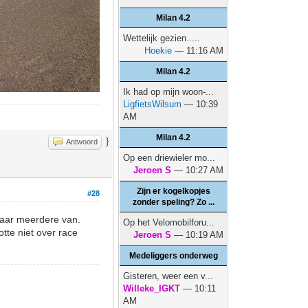
Milan 4.2
Wettelijk gezien.....
Hoekie
— 11:16 AM
Milan 4.2
Ik had op mijn woon-...
LigfietsWilsum
— 10:39
AM
Milan 4.2
}
Antwoord
Op een driewieler mo...
Jeroen S
— 10:27 AM
Zijn er kogelkopjes
#28
zonder speling? Zo ...
daar meerdere van.
Op het Velomobilforu...
tte niet over race
Jeroen S
— 10:19 AM
Medeliggers onderweg
Gisteren, weer een v...
Willeke_IGKT
— 10:11
AM