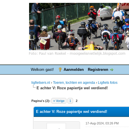
Welkom gast!
Aanmelden
Registreren
ligfietsers.nl
›
Toeren, tochten en agenda
›
Ligfiets fotos
E achter V: Roze papiertje wel verdiend!
1 stemmen - gemiddelde waardering is 5
1
2
3
4
5
Pagina's (2):
« Vorige
1
2
E achter V: Roze papiertje wel verdiend!
17-Aug-2024, 03:26 PM