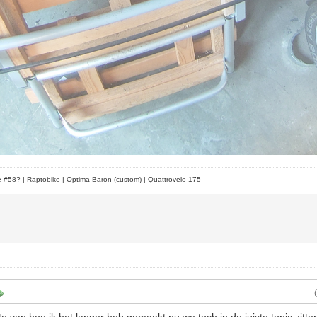
le #58?
| Raptobike | Optima Baron (custom) | Quattrovelo 175
to van hoe ik het langer heb gemaakt nu we toch in de juiste topic zitte