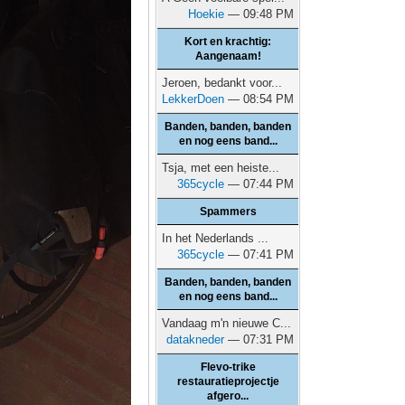
Hoekie
— 09:48 PM
Kort en krachtig:
Aangenaam!
Jeroen, bedankt voor...
LekkerDoen
— 08:54 PM
Banden, banden, banden
en nog eens band...
Tsja, met een heiste...
365cycle
— 07:44 PM
Spammers
In het Nederlands ...
365cycle
— 07:41 PM
Banden, banden, banden
en nog eens band...
Vandaag m'n nieuwe C...
datakneder
— 07:31 PM
Flevo-trike
restauratieprojectje
afgero...