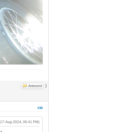
}
Antwoord
#30
(17-Aug-2024, 06:41 PM)
n!