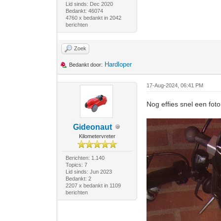
Lid sinds: Dec 2020
Bedankt: 46074
4760 x bedankt in 2042
berichten
Zoek
Hardloper
Bedankt door:
17-Aug-2024, 06:41 PM
Nog effies snel een foto
Gideonaut
Kilometervreter
Berichten: 1.140
Topics: 7
Lid sinds: Jun 2023
Bedankt: 2
2207 x bedankt in 1109
berichten