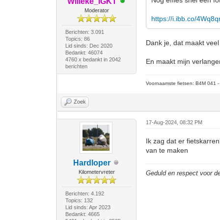
Willeke_IGKT
Moderator
https://i.ibb.co/4Wq8
Berichten: 3.091
Topics: 86
Dank je, dat maakt veel 
Lid sinds: Dec 2020
Bedankt: 46074
4760 x bedankt in 2042
En maakt mijn verlangen 
berichten
Voornaamste fietsen: B4M 041 - M
Zoek
17-Aug-2024, 08:32 PM
Ik zag dat er fietskarre
van te maken
Hardloper
Kilometervreter
Geduld en respect voor 
Berichten: 4.192
Topics: 132
Lid sinds: Apr 2023
Bedankt: 4665