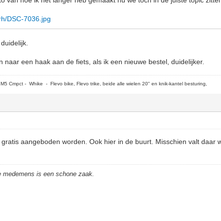
qrh/DSC-7036.jpg
duidelijk.
naar een haak aan de fiets, als ik een nieuwe bestel, duidelijker.
5 Cmpct - Whike - Flevo bike, Flevo trike, beide alle wielen 20" en knik-kantel besturing,
n gratis aangeboden worden. Ook hier in de buurt. Misschien valt daar w
de medemens is een schone zaak.