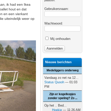
plaatsen.
an, ik had een Ikea
Gebruikersnaam:
allet hout en dat
en en een vierkant
ie uiteindelijk weer op
Wachtwoord:
Mij onthouden
Nieuwe berichten
Medeliggers onderweg
Vandaag zo net na 12...
Status Quooh
— 01:03
PM
Zijn er kogelkopjes
zonder speling? Zo ...
Op het .. Bed...
Hoekie
— 11:26 AM