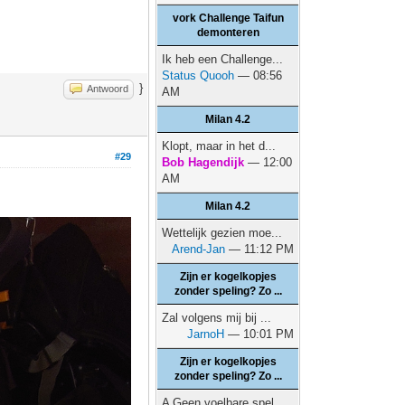
vork Challenge Taifun
demonteren
Ik heb een Challenge...
Status Quooh
— 08:56
}
Antwoord
AM
Milan 4.2
Klopt, maar in het d...
#29
Bob Hagendijk
— 12:00
AM
Milan 4.2
Wettelijk gezien moe...
Arend-Jan
— 11:12 PM
Zijn er kogelkopjes
zonder speling? Zo ...
Zal volgens mij bij ...
JarnoH
— 10:01 PM
Zijn er kogelkopjes
zonder speling? Zo ...
A Geen voelbare spel...