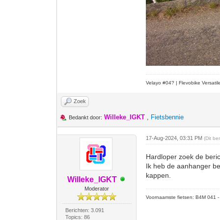
Velayo #
0
4?
| Flevobike Versati
Zoek
Willeke_IGKT
,
Fietsbennie
Bedankt door:
17-Aug-2024, 03:31 PM
(Dit b
Hardloper zoek de beri
Ik heb de aanhanger ber
kappen.
Willeke_IGKT
Moderator
Voornaamste fietsen: B4M 041 - M
Berichten: 3.091
Topics: 86