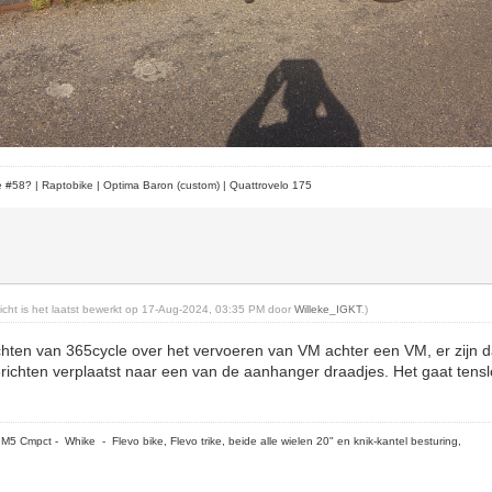
le #58?
| Raptobike | Optima Baron (custom) | Quattrovelo 175
ericht is het laatst bewerkt op 17-Aug-2024, 03:35 PM door
Willeke_IGKT
.)
chten van 365cycle over het vervoeren van VM achter een VM, er zijn 
ichten verplaatst naar een van de aanhanger draadjes. Het gaat tenslo
5 Cmpct - Whike - Flevo bike, Flevo trike, beide alle wielen 20" en knik-kantel besturing,