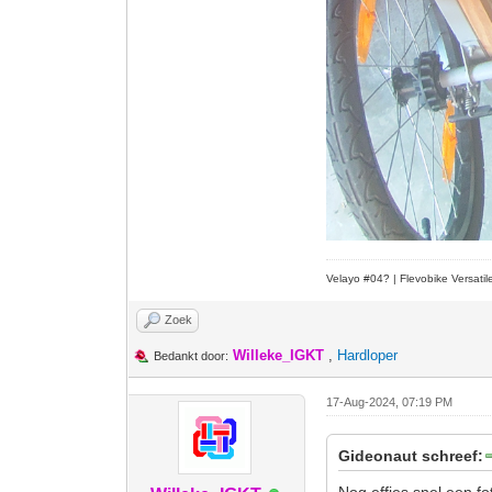
Velayo #
0
4?
| Flevobike Versati
Zoek
Willeke_IGKT
,
Hardloper
Bedankt door:
17-Aug-2024, 07:19 PM
Gideonaut schreef:
Nog effies snel een fo