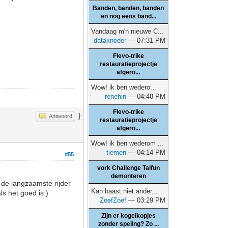
Banden, banden, banden
en nog eens band...
Vandaag m'n nieuwe C...
datakneder
— 07:31 PM
Flevo-trike
restauratieprojectje
afgero...
Wow! ik ben wedero...
renehin
— 04:48 PM
Flevo-trike
}
Antwoord
restauratieprojectje
afgero...
Wow! ik ben wederom ...
tiemen
— 04:14 PM
#55
vork Challenge Taifun
demonteren
 de langzaamste rijder
Kan haast niet ander...
ls het goed is.)
ZoefZoef
— 03:29 PM
Zijn er kogelkopjes
zonder speling? Zo ...