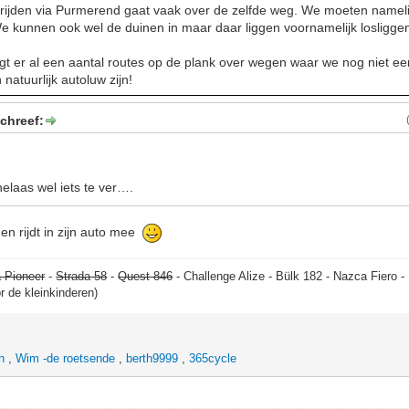
 rijden via Purmerend gaat vaak over de zelfde weg. We moeten nameli
We kunnen ook wel de duinen in maar daar liggen voornamelijk losligge
igt er al een aantal routes op de plank over wegen waar we nog niet e
natuurlijk autoluw zijn!
chreef:
laas wel iets te ver….
 en rijdt in zijn auto mee
 Pioneer
-
Strada 58
-
Quest 846
- Challenge Alize - Bülk 182 - Nazca Fiero 
or de kleinkinderen)
n
,
Wim -de roetsende
,
berth9999
,
365cycle