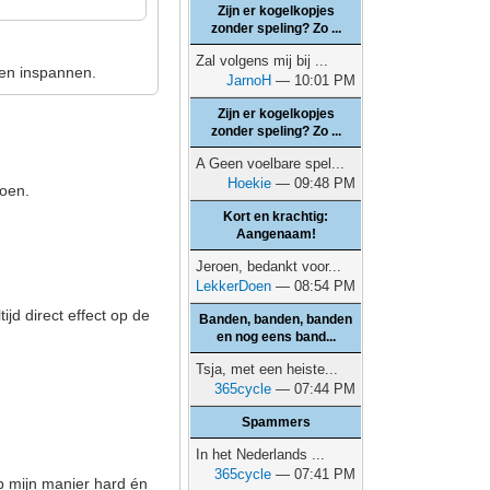
Zijn er kogelkopjes
zonder speling? Zo ...
Zal volgens mij bij ...
ven inspannen.
JarnoH
— 10:01 PM
Zijn er kogelkopjes
zonder speling? Zo ...
A Geen voelbare spel...
Hoekie
— 09:48 PM
doen.
Kort en krachtig:
Aangenaam!
Jeroen, bedankt voor...
LekkerDoen
— 08:54 PM
ijd direct effect op de
Banden, banden, banden
en nog eens band...
Tsja, met een heiste...
365cycle
— 07:44 PM
Spammers
In het Nederlands ...
365cycle
— 07:41 PM
op mijn manier hard én