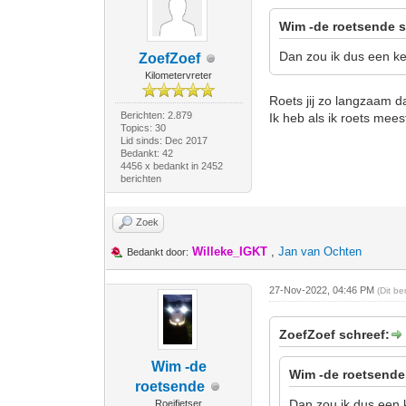
Wim -de roetsende s
Dan zou ik dus een kee
ZoefZoef
Kilometervreter
Roets jij zo langzaam 
Berichten: 2.879
Ik heb als ik roets me
Topics: 30
Lid sinds: Dec 2017
Bedankt: 42
4456 x bedankt in 2452
berichten
Zoek
Willeke_IGKT
,
Jan van Ochten
Bedankt door:
27-Nov-2022, 04:46 PM
(Dit b
ZoefZoef schreef:
Wim -de
Wim -de roetsende
roetsende
Dan zou ik dus een k
Roeifietser