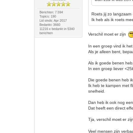
Berichten: 7.594
Roets jij zo langzaam
Topics: 190
Ik heb als ik roets m
Lid sinds: Apr 2017
Bedankt: 3660
11216 x bedankt in 5340
berichten
Verschil moet er zijn
In een groep vind ik het
Als je alleen bent, bepa
Als ik goede benen heb,
In een groep liever <25
Die goede benen heb ik
Ik heb te kampen met flin
snelheid.
Dan heb ik ook nog ee
Dat heeft een direct eff
Tja, verschil moet er zi
Veel mensen zijn verbaa