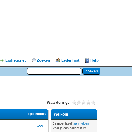
Ligfiets.net
Zoeken
Ledenlijst
Help
Waardering:
Topic Modes
Welkom
Je moet jezelf
aanmelden
#53
voor je een bericht kunt