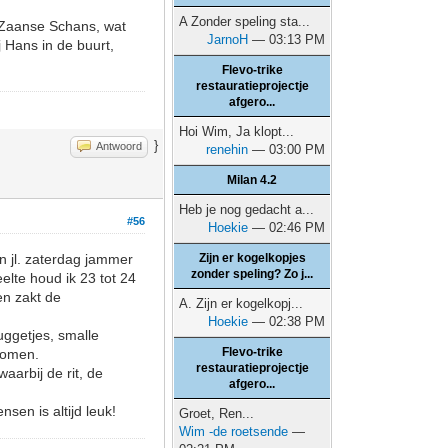
A Zonder speling sta...
e Zaanse Schans, wat
JarnoH
— 03:13 PM
j Hans in de buurt,
Flevo-trike
restauratieprojectje
afgero...
Hoi Wim, Ja klopt...
}
Antwoord
renehin
— 03:00 PM
Milan 4.2
Heb je nog gedacht a...
#56
Hoekie
— 02:46 PM
n jl. zaterdag jammer
Zijn er kogelkopjes
zonder speling? Zo j...
lte houd ik 23 tot 24
en zakt de
A. Zijn er kogelkopj...
Hoekie
— 02:38 PM
uggetjes, smalle
Flevo-trike
komen.
restauratieprojectje
waarbij de rit, de
afgero...
en is altijd leuk!
Groet, Ren...
Wim -de roetsende
—