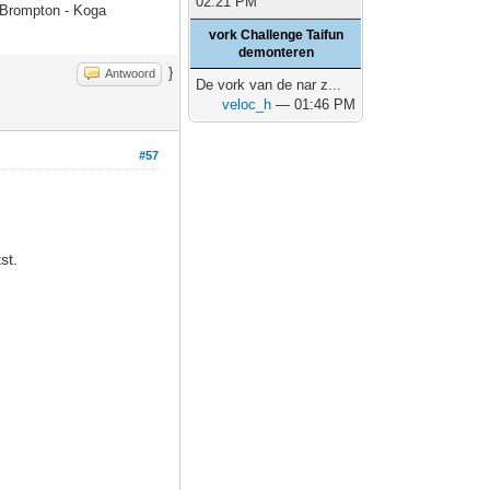
02:21 PM
- Brompton - Koga
vork Challenge Taifun
demonteren
}
Antwoord
De vork van de nar z...
veloc_h
— 01:46 PM
#57
st.