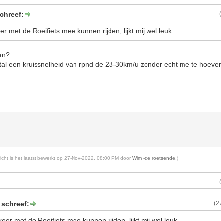
chreef:
r met de Roeifiets mee kunnen rijden, lijkt mij wel leuk.
dan?
estal een kruissnelheid van rpnd de 28-30km/u zonder echt me te hoeve
ericht is het laatst bewerkt op 27-Nov-2022, 08:00 PM door
Wim -de roetsende
.)
 schreef:
(2
eer met de Roeifiets mee kunnen rijden, lijkt mij wel leuk.