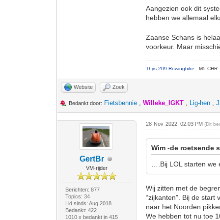
Aangezien ook dit systee
hebben we allemaal el
Zaanse Schans is helaas 
voorkeur. Maar misschi
Thys 209 Rowingbike
- M5 CHR 
Website
Zoek
Fietsbennie
,
Willeke_IGKT
,
Lig-hen
,
J
Bedankt door:
28-Nov-2022, 02:03 PM
(Dit b
Wim -de roetsende s
GertBr
….Bij LOL starten we e
VM-rijder
Wij zitten met de begr
Berichten: 877
Topics: 34
“zijkanten”. Bij de sta
Lid sinds: Aug 2018
naar het Noorden pikke
Bedankt: 422
We hebben tot nu toe 10
1010 x bedankt in 415