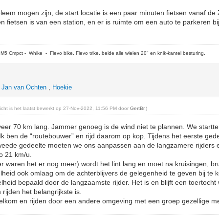
eem mogen zijn, de start locatie is een paar minuten fietsen vanaf d
 fietsen is van een station, en er is ruimte om een auto te parkeren bi
5 Cmpct - Whike - Flevo bike, Flevo trike, beide alle wielen 20" en knik-kantel besturing,
,
Jan van Ochten
,
Hoekie
richt is het laatst bewerkt op 27-Nov-2022, 11:56 PM door
GertBr
.)
eer 70 km lang. Jammer genoeg is de wind niet te plannen. We startte
 ben de “routebouwer” en rijd daarom op kop. Tijdens het eerste gedee
tweede gedeelte moeten we ons aanpassen aan de langzamere rijders 
o 21 km/u.
ber waren het er nog meer) wordt het lint lang en moet na kruisingen, br
lheid ook omlaag om de achterblijvers de gelegenheid te geven bij te 
elheid bepaald door de langzaamste rijder. Het is en blijft een toertocht 
ijden het belangrijkste is.
elkom en rijden door een andere omgeving met een groep gezellige mens