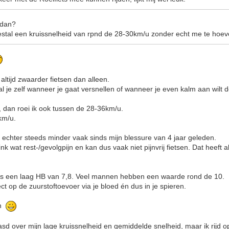
 dan?
eestal een kruissnelheid van rpnd de 28-30km/u zonder echt me te hoe
 altijd zwaarder fietsen dan alleen.
al je zelf wanneer je gaat versnellen of wanneer je even kalm aan wilt 
 dan roei ik ook tussen de 28-36km/u.
km/u.
 echter steeds minder vaak sinds mijn blessure van 4 jaar geleden.
k wat rest-/gevolgpijn en kan dus vaak niet pijnvrij fietsen. Dat heeft alt
ns een laag HB van 7,8. Veel mannen hebben een waarde rond de 10.
ect op de zuurstoftoevoer via je bloed én dus in je spieren.
jn
sd over mijn lage kruissnelheid en gemiddelde snelheid, maar ik rijd 