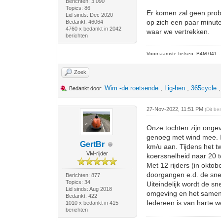
Berichten: 3.090
Topics: 86
Er komen zal geen probl
Lid sinds: Dec 2020
op zich een paar minuten
Bedankt: 46064
4760 x bedankt in 2042
waar we vertrekken.
berichten
Voornaamste fietsen: B4M 041 - M
Zoek
Wim -de roetsende
,
Lig-hen
,
365cycle
Bedankt door:
27-Nov-2022, 11:51 PM
(Dit be
Onze tochten zijn ongev
genoeg met wind mee. Ik
GertBr
km/u aan. Tijdens het 
VM-rijder
koerssnelheid naar 20 t
Met 12 rijders (in okto
doorgangen e.d. de sne
Berichten: 877
Topics: 34
Uiteindelijk wordt de sn
Lid sinds: Aug 2018
omgeving en het samen r
Bedankt: 422
Iedereen is van harte w
1010 x bedankt in 415
berichten