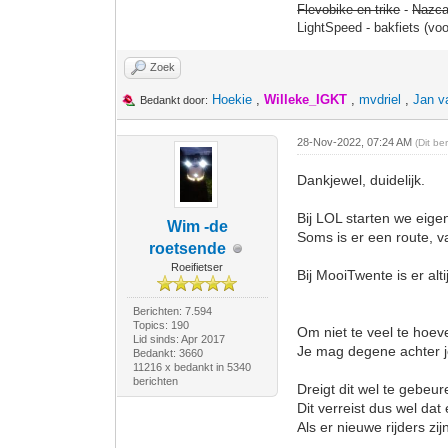
Flevobike en trike
-
Nazca
LightSpeed - bakfiets (vo
Zoek
Hoekie
,
Willeke_IGKT
,
mvdriel
,
Jan v
Bedankt door:
28-Nov-2022, 07:24 AM
(Dit be
Dankjewel, duidelijk.
Bij LOL starten we eigenl
Wim -de
Soms is er een route, vaa
roetsende
Roeifietser
Bij MooiTwente is er alt
Berichten: 7.594
Topics: 190
Om niet te veel te hoe
Lid sinds: Apr 2017
Je mag degene achter je 
Bedankt: 3660
11216 x bedankt in 5340
berichten
Dreigt dit wel te gebeur
Dit verreist dus wel da
Als er nieuwe rijders zij