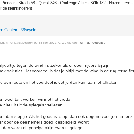
 Pioneer
-
Strada 58
-
Quest 846
- Challenge Alize - Bülk 182 - Nazca Fiero 
or de kleinkinderen)
an Ochten
,
365cycle
richt is het laatst bewerkt op 28-Nov-2022, 07:26 AM door
Wim -de roetsende
.)
ijk altijd tegen de wind in. Zeker als er open rijders bij zijn.
k ook niet. Het voordeel is dat je altijd met de wind in de rug terug fiet
ijd een route en het voordeel is dat je dan kunt aan- of afhaken.
ven wachten, werken wij met het credo:
niet uit uit de spiegels verliezen.
en, dan stop je. Als het goed is, stopt dan ook degene voor jou. En enz.
t er door de deelnemers goed 'gespiegeld' wordt.
n, dan wordt dit principe altijd even uitgelegd.