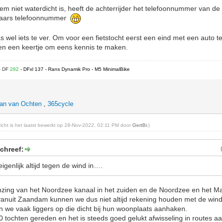
m niet waterdicht is, heeft de achterrijder het telefoonnummer van de v
kaars telefoonnummer
wel iets te ver. Om voor een fietstocht eerst een eind met een auto te 
en een keertje om eens kennis te maken.
- DF
282
- DFxl 137 - Rans Dynamik Pro - M5 MinimalBike
an van Ochten
,
365cycle
ericht is het laatst bewerkt op 28-Nov-2022, 02:11 PM door
GertBr
.)
chreef:
igenlijk altijd tegen de wind in….
enzing van het Noordzee kanaal in het zuiden en de Noordzee en het 
rt vanuit Zaandam kunnen we dus niet altijd rekening houden met de windr
n we vaak liggers op die dicht bij hun woonplaats aanhaken.
 tochten gereden en het is steeds goed gelukt afwisseling in routes aa