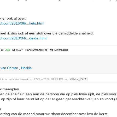
k er ook al over:
pot.com/2016/06/...fiets.html
reef ik dus ook al een stuk over die gemiddelde snelheid.
pot.com/2013/04/...delde.html
- DF
282
- DFxl 137 - Rans Dynamik Pro - M5 MinimalBike
 van Ochten
,
Hoekie
ericht is het laatst bewerkt op 27-Nov-2022, 07:24 PM door
Willeke_IGKT
.)
k meerijden.
sen de snelheid aan aan de persoon die op plek twee rijdt, de plek voor
 op zijn of haar beurt let op dat er geen gat erachter valt, en zo voort (a
m.
zaterdag van de maand maar we slaan december over ivm de kerst.