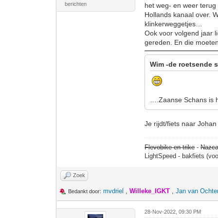
berichten
het weg- en weer terug
Hollands kanaal over. 
klinkerweggetjes…
Ook voor volgend jaar l
gereden. En die moeten 
Wim -de roetsende s
….Zaanse Schans is he
Je rijdt/fiets naar Johan
Flevobike en trike
-
Nazca
LightSpeed - bakfiets (vo
Zoek
mvdriel
,
Willeke_IGKT
,
Jan van Ochte
Bedankt door:
28-Nov-2022, 09:30 PM