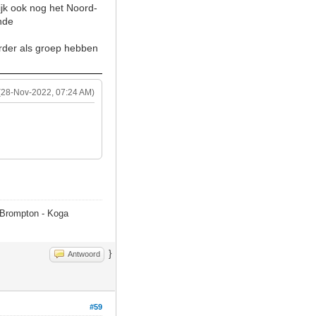
jk ook nog het Noord-
nde
erder als groep hebben
(28-Nov-2022, 07:24 AM)
- Brompton - Koga
}
Antwoord
#59