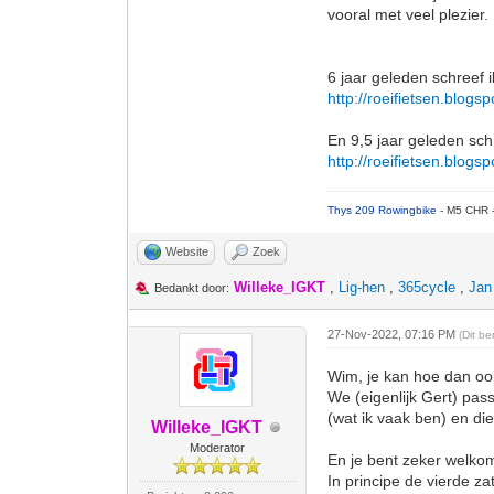
vooral met veel plezier.
6 jaar geleden schreef i
http://roeifietsen.blogs
En 9,5 jaar geleden sch
http://roeifietsen.blogs
Thys 209 Rowingbike
- M5 CHR 
Website
Zoek
Willeke_IGKT
,
Lig-hen
,
365cycle
,
Jan
Bedankt door:
27-Nov-2022, 07:16 PM
(Dit b
Wim, je kan hoe dan oo
We (eigenlijk Gert) pas
(wat ik vaak ben) en die
Willeke_IGKT
Moderator
En je bent zeker welko
In principe de vierde 