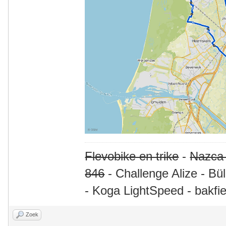
Flevobike en trike
-
Nazca
846
- Challenge Alize - Bü
- Koga LightSpeed - bakfie
Zoek