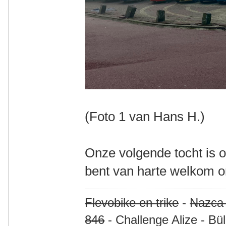
(Foto 1 van Hans H.)
Onze volgende tocht is o
bent van harte welkom
Flevobike en trike
-
Nazca
846
- Challenge Alize - Bü