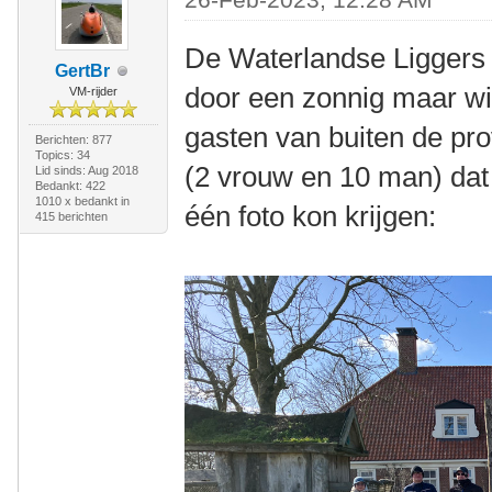
De Waterlandse Liggers
GertBr
door een zonnig maar wi
VM-rijder
gasten van buiten de pro
Berichten: 877
Topics: 34
(2 vrouw en 10 man) dat 
Lid sinds: Aug 2018
Bedankt: 422
1010 x bedankt in
één foto kon krijgen:
415 berichten