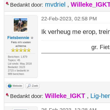
mvdriel
,
Willeke_IGK
Bedankt door:
22-Feb-2023, 02:58 PM
Ik verheug me erop, trein
Fietsbennie
Fiets m'n voeten
gr. Fi
achterna
Berichten: 1.879
Topics: 45
Lid sinds: May 2018
Bedankt: 3123
2715 x bedankt in
989 berichten
Website
Zoek
Willeke_IGKT
,
Lig-he
Bedankt door:
26-Feb-2023, 12:28 AM