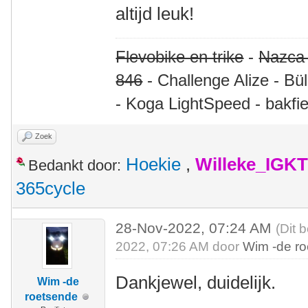
altijd leuk!
Flevobike en trike
-
Nazca
846
- Challenge Alize - Bü
- Koga LightSpeed - bakfie
Zoek
Hoekie
,
Willeke_IGKT
Bedankt door:
365cycle
28-Nov-2022, 07:24 AM
(Dit 
2022, 07:26 AM door
Wim -de r
Dankjewel, duidelijk.
Wim -de
roetsende