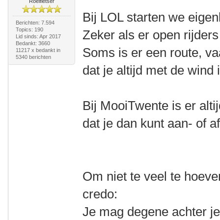
Roeifietser
Bij LOL starten we eigenli
Berichten: 7.594
Topics: 190
Zeker als er open rijders 
Lid sinds: Apr 2017
Bedankt: 3660
Soms is er een route, va
11217 x bedankt in
5340 berichten
dat je altijd met de wind i
Bij MooiTwente is er alti
dat je dan kunt aan- of a
Om niet te veel te hoev
credo:
Je mag degene achter je n