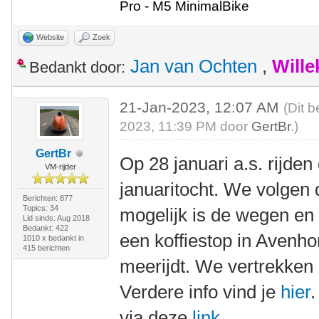
Pro - M5 MinimalBike
Website
Zoek
Jan van Ochten
,
Will
Bedankt door:
21-Jan-2023, 12:07 AM
(Dit b
2023, 11:39 PM door
GertBr
.)
GertBr
Op 28 januari a.s. rijde
VM-rijder
januaritocht. We volgen d
Berichten: 877
Topics: 34
mogelijk is de wegen e
Lid sinds: Aug 2018
Bedankt: 422
een koffiestop in Avenho
1010 x bedankt in
415 berichten
meerijdt. We vertrekken
Verdere info vind je
hier
.
via deze
link
.