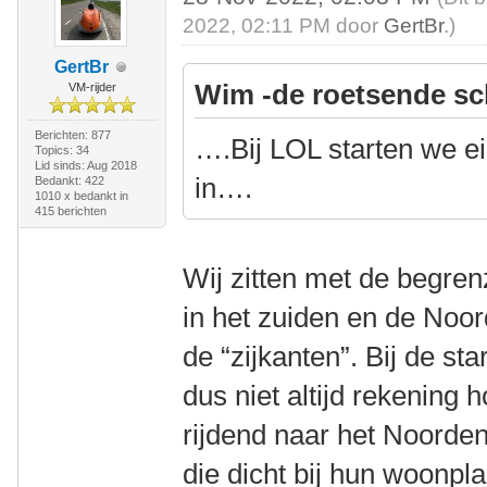
2022, 02:11 PM door
GertBr
.)
GertBr
Wim -de roetsende sc
VM-rijder
Berichten: 877
….Bij LOL starten we eig
Topics: 34
Lid sinds: Aug 2018
in….
Bedankt: 422
1010 x bedankt in
415 berichten
Wij zitten met de begre
in het zuiden en de Noo
de “zijkanten”. Bij de s
dus niet altijd rekening
rijdend naar het Noorden
die dicht bij hun woonp