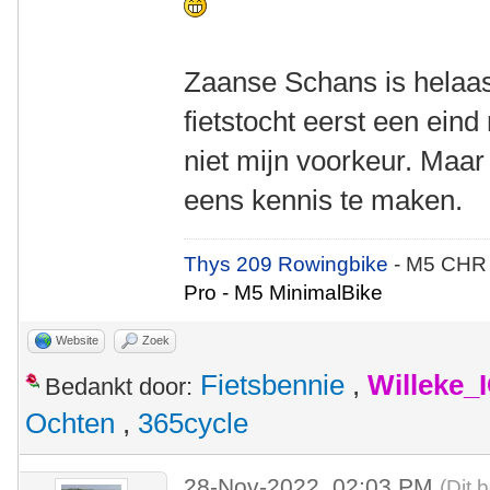
Zaanse Schans is helaas
fietstocht eerst een eind
niet mijn voorkeur. Maa
eens kennis te maken.
Thys 209 Rowingbike
- M5 CHR
Pro - M5 MinimalBike
Website
Zoek
Fietsbennie
,
Willeke_
Bedankt door:
Ochten
,
365cycle
28-Nov-2022, 02:03 PM
(Dit 