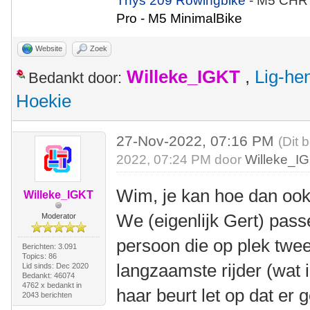
Thys 209 Rowingbike
- M5 CHR
Pro - M5 MinimalBike
Website
Zoek
Willeke_IGKT
,
Lig-he
Bedankt door:
Hoekie
27-Nov-2022, 07:16 PM
(Dit 
2022, 07:24 PM door
Willeke_I
Wim, je kan hoe dan ook
Willeke_IGKT
We (eigenlijk Gert) pas
Moderator
persoon die op plek twee 
Berichten: 3.091
Topics: 86
langzaamste rijder (wat i
Lid sinds: Dec 2020
Bedankt: 46074
4762 x bedankt in
haar beurt let op dat er 
2043 berichten