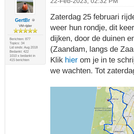
22-Feb-2023, 02:32 PM
Zaterdag 25 februari rij
GertBr
weer hun rondje, dit kee
VM-rijder
dijken, door de duinen en
Berichten: 877
Topics: 34
(Zaandam, langs de Zaan
Lid sinds: Aug 2018
Bedankt: 422
1010 x bedankt in
Klik
hier
om je in te schr
415 berichten
we wachten. Tot zaterda