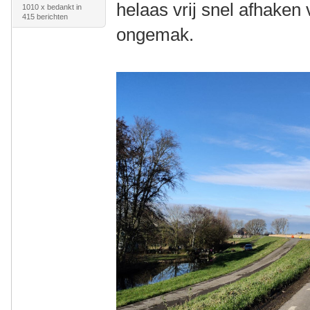
helaas vrij snel afhaken
1010 x bedankt in
415 berichten
ongemak.