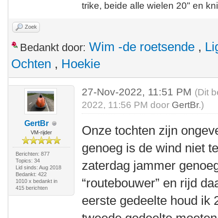
trike, beide alle wielen 20" en kn
Zoek
Wim -de roetsende
,
Li
Bedankt door:
Ochten
,
Hoekie
27-Nov-2022, 11:51 PM
(Dit 
2022, 11:56 PM door
GertBr
.)
GertBr
Onze tochten zijn onge
VM-rijder
genoeg is de wind niet te
Berichten: 877
Topics: 34
zaterdag jammer genoeg
Lid sinds: Aug 2018
Bedankt: 422
“routebouwer” en rijd da
1010 x bedankt in
415 berichten
eerste gedeelte houd ik 