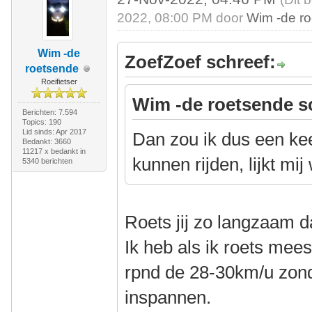
2022, 08:00 PM door
Wim -de r
Wim -de
ZoefZoef schreef:
roetsende
Roeifietser
Wim -de roetsende s
Berichten: 7.594
Topics: 190
Lid sinds: Apr 2017
Dan zou ik dus een ke
Bedankt: 3660
11217 x bedankt in
kunnen rijden, lijkt mij
5340 berichten
Roets jij zo langzaam 
Ik heb als ik roets mee
rpnd de 28-30km/u zon
inspannen.