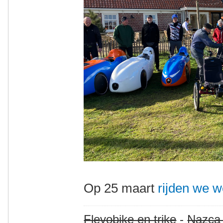
Op 25 maart
rijden we w
Flevobike en trike
-
Nazca