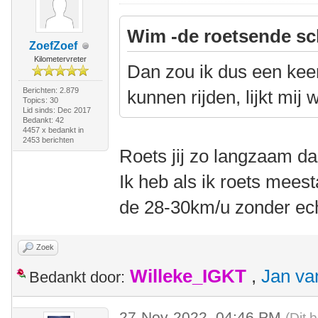
Wim -de roetsende sc
ZoefZoef
Kilometervreter
Dan zou ik dus een kee
Berichten: 2.879
kunnen rijden, lijkt mij 
Topics: 30
Lid sinds: Dec 2017
Bedankt: 42
4457 x bedankt in
2453 berichten
Roets jij zo langzaam d
Ik heb als ik roets mees
de 28-30km/u zonder ec
Zoek
Willeke_IGKT
,
Jan va
Bedankt door:
27-Nov-2022, 04:46 PM
(Dit 