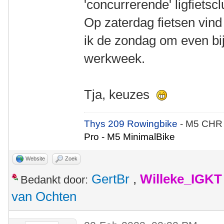
'concurrerende' ligfiets
Op zaterdag fietsen vind 
ik de zondag om even bi
werkweek.
Tja, keuzes
Thys 209 Rowingbike
- M5 CHR
Pro - M5 MinimalBike
Website
Zoek
GertBr
,
Willeke_IGKT
Bedankt door:
van Ochten