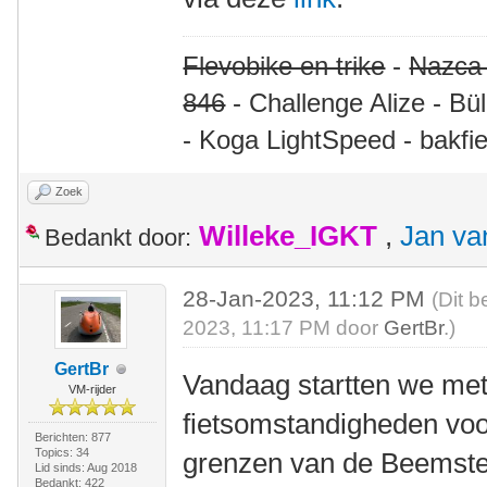
Flevobike en trike
-
Nazca
846
- Challenge Alize - Bü
- Koga LightSpeed - bakfie
Zoek
Willeke_IGKT
,
Jan va
Bedankt door:
28-Jan-2023, 11:12 PM
(Dit b
2023, 11:17 PM door
GertBr
.)
GertBr
Vandaag startten we met
VM-rijder
fietsomstandigheden voor
Berichten: 877
Topics: 34
grenzen van de Beemste
Lid sinds: Aug 2018
Bedankt: 422