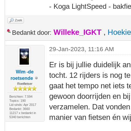
- Koga LightSpeed - bakfie
Zoek
Willeke_IGKT
,
Hoekie
Bedankt door:
29-Jan-2023, 11:16 AM
Er is bij jullie duidelij
Wim -de
tocht. 12 rijders is nog 
roetsende
gaat het tempo net iets 
Roeifietser
gewoon doorrijden en bi
Berichten: 7.594
Topics: 190
verzamelen. Dat vonden w
Lid sinds: Apr 2017
Bedankt: 3660
11217 x bedankt in
manier van fietsen én wi
5340 berichten