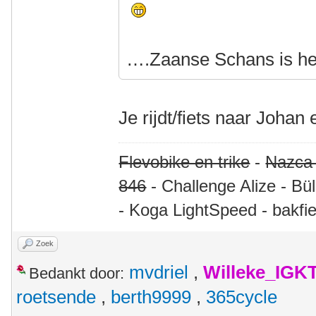
….Zaanse Schans is hel
Je rijdt/fiets naar Johan 
Flevobike en trike
-
Nazca
846
- Challenge Alize - Bü
- Koga LightSpeed - bakfie
Zoek
mvdriel
,
Willeke_IGK
Bedankt door:
roetsende
,
berth9999
,
365cycle