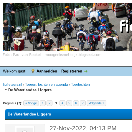
Welkom gast!
Aanmelden
Registreren
ligfietsers.nl
›
Toeren, tochten en agenda
›
Toertochten
De Waterlandse Liggers
elde waardering is 0
Pagina's (7):
« Vorige
1
2
3
4
5
6
7
Volgende »
De Waterlandse Liggers
27-Nov-2022, 04:13 PM