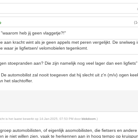
(1
 "waarom heb jij geen vlaggetje?!"
ie aan kracht wint als je geen appels met peren vergelijkt. De snelweg 
e waar je ligfietsen/ velomobielen tegenkomt.
tegen stoepranden aan? Die zijn namelijk nog veel lager dan een ligfiets"
 De automobilist zal nooit toegeven dat hij slecht uit z'n (m/v) ogen kee
n het slachtoffer.
richt is het laatst bewerkt op 14-Jan-2025, 07:53 PM door
blokdoorn
.)
groep automobilisten, of eigenlijk asomobilisten, die fietsers en ander
 en je niet willen zien, vaak te herkennen aan in hoog tempo op kruispunt