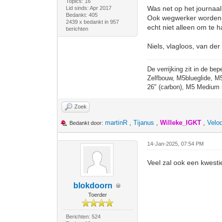
Topics: 16
Was net op het journaal
Lid sinds: Apr 2017
Bedankt: 405
Ook wegwerker worden v
2439 x bedankt in 957
echt niet alleen om te h
berichten
Niels, vlagloos, van der
De verrijking zit in de bep
Zelfbouw, M5blueglide, M
26" (carbon), M5 Medium 
Zoek
martinR
,
Tijanus
,
Willeke_IGKT
,
Velo
Bedankt door:
14-Jan-2025, 07:54 PM
Veel zal ook een kwestie
blokdoorn
Toerder
Berichten: 524