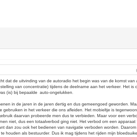
ht dat de uitvinding van de autoradio het begin was van de komst van 
nstelling van concentratie) tijdens de deelname aan het verkeer. Het is
was (is) bij bepaalde auto-ongelukken.
henen in de jaren in de jaren dertig en dus gemeengoed geworden. Maa
e gebruiken in het verkeer die ons afleiden. Het mobieltje is tegenwoo
 gebruik daarvan probeerde men dus te verbieden. Maar voor een verbo
s men niet, dus een totaalverbod ging niet. Het verbod om een apparaat 
, want dan zou ook het bedienen van navigatie verboden worden. Daaro
te houden als bestuurder. Dus ik mag tijdens het rijden mijn bloedsuike