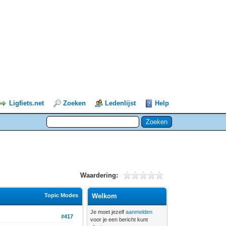
Ligfiets.net
Zoeken
Ledenlijst
Help
Waardering:
Topic Modes
Welkom
Je moet jezelf
aanmelden
#417
voor je een bericht kunt