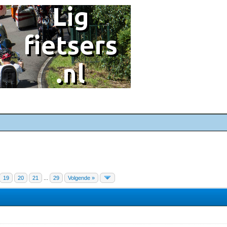
19
20
21
...
29
Volgende »