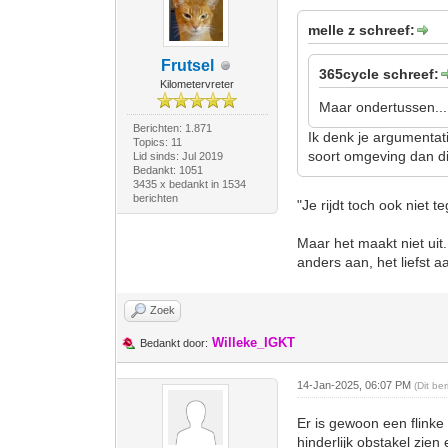
melle z schreef:
Frutsel
365cycle schreef:
Kilometervreter
Maar ondertussen...
Berichten: 1.871
Ik denk je argumentat
Topics: 11
soort omgeving dan di
Lid sinds: Jul 2019
Bedankt: 1051
3435 x bedankt in 1534
berichten
"Je rijdt toch ook niet 
Maar het maakt niet uit.
anders aan, het liefst aa
Zoek
Willeke_IGKT
Bedankt door:
14-Jan-2025, 06:07 PM
(Dit be
Er is gewoon een flinke 
hinderlijk obstakel zien