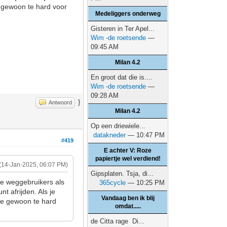
je gewoon te hard voor
Medeliggers onderweg
Gisteren in Ter Apel...
Wim -de roetsende
—
09:45 AM
Milan 4.2
En groot dat die is....
Wim -de roetsende
—
09:28 AM
}
Antwoord
Milan 4.2
Op een driewiele...
datakneder
— 10:47 PM
#419
E achter V: Roze
papiertje wel verdiend!
(14-Jan-2025, 06:07 PM)
Gipsplaten. Tsja, di...
ere weggebruikers als
365cycle
— 10:25 PM
t afrijden. Als je
Vandaag ben ik blij
 je gewoon te hard
omdat.....
de Citta rage Di...