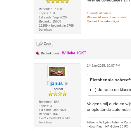
Veel landweggetjes zijn
Berichten: 7.188
Topics: 131
In words of others,
Lid sinds: Sep 2020
Wisdom blooms, forums unite,
Bedankt: 15608
Quoted love takes flight.
12289 x bedankt in 5769
berichten
Zoek
Willeke_IGKT
Bedankt door:
14-Jan-2025, 10:07 PM
Fietsbennie schreef
Tijanus
Toerder
(...) de radio op klas
Berichten: 556
Volgens mij oude en wij
Topics: 3
onoplettende automobili
Lid sinds: Jan 2024
Bedankt: 1645
1262 x bedankt in 549
berichten
Airborne Valkyrie - Airborne Ca
- Hase Pino - HP Gekko 20 FX - 