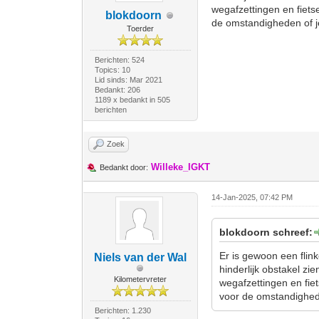
wegafzettingen en fietse
blokdoorn
de omstandigheden of j
Toerder
Berichten: 524
Topics: 10
Lid sinds: Mar 2021
Bedankt: 206
1189 x bedankt in 505
berichten
Zoek
Willeke_IGKT
Bedankt door:
14-Jan-2025, 07:42 PM
blokdoorn schreef:
Er is gewoon een flink
Niels van der Wal
hinderlijk obstakel zi
Kilometervreter
wegafzettingen en fiet
voor de omstandighe
Berichten: 1.230