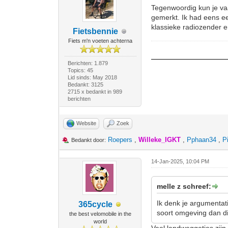
Tegenwoordig kun je va
gemerkt. Ik had eens e
klassieke radiozender e
Fietsbennie
Fiets m'n voeten achterna
Berichten: 1.879
Topics: 45
Lid sinds: May 2018
Bedankt: 3125
2715 x bedankt in 989
berichten
Website
Zoek
Roepers
,
Willeke_IGKT
,
Pphaan34
,
P
Bedankt door:
14-Jan-2025, 10:04 PM
melle z schreef:
Ik denk je argumentat
365cycle
soort omgeving dan di
the best velomobile in the
world