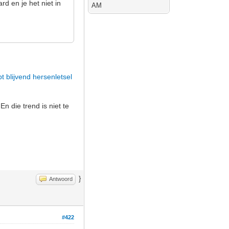
d en je het niet in
AM
t blijvend hersenletsel
 die trend is niet te
}
Antwoord
#422