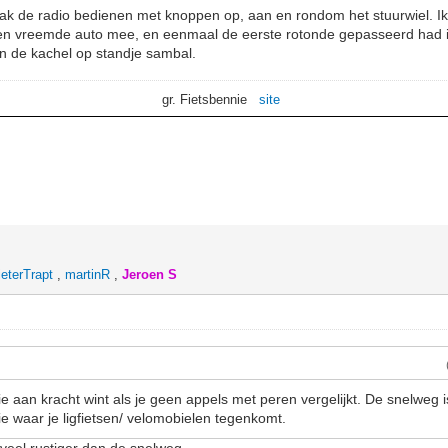
ak de radio bedienen met knoppen op, aan en rondom het stuurwiel. Ik 
en vreemde auto mee, en eenmaal de eerste rotonde gepasseerd had i
n de kachel op standje sambal.
gr. Fietsbennie
site
ieterTrapt
,
martinR
,
Jeroen S
ie aan kracht wint als je geen appels met peren vergelijkt. De snelweg 
e waar je ligfietsen/ velomobielen tegenkomt.