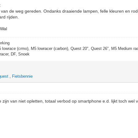
:
an de weg gereden. Ondanks draaiende lampen, felle kleuren en rode
ard rijden.
 Wal
erking
5 lowrace (crmo), M5 lowracer (carbon), Quest 20", Quest 26", M5 Medium rac
racer, DF, Snoek
quest
,
Fietsbennie
 zijn van niet opletten, totaal verbod op smartphone e.d. lijkt toch we