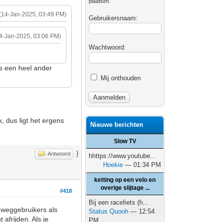
plaatsen.
(14-Jan-2025, 03:49 PM)
Gebruikersnaam:
4-Jan-2025, 03:06 PM)
Wachtwoord:
is een heel ander
Mij onthouden
k, dus ligt het ergens
Nieuwe berichten
Slow TV
}
Antwoord
hhttps://www.youtube...
Hoekie
— 01:34 PM
ketting op een velo en
overige slijtage ...
#418
Bij een racefiets (h...
e weggebruikers als
Status Quooh
— 12:54
 afrijden. Als je
PM