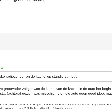
 veel rustiger dan de snelweg.
:
sieke radiozender en de kachel op standje sambal.
ze grootvader zaliger was de komst van de kachel in de auto het begin 
st... (achteraf gezien was misschien die hele auto geen goed idee, maar
rpe Diem - Airborne Manhattan Project - Van Nicholas Euros - Litespeed Ultimate - Koga Miyata FP
M5 Lowracer - Quest 259 'Quifje' - Milan SL2 'Yellow Submarine'