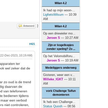
Milan 4.2
Ik had op mijn woon-...
LigfietsWilsum
— 10:39
AM
}
Antwoord
Milan 4.2
Op een driewieler mo...
Jeroen S
— 10:27 AM
#421
Zijn er kogelkopjes
zonder speling? Zo ...
(22-Dec-2023, 10:19 AM)
Op het Velomobilforu...
Jeroen S
— 10:19 AM
apparaten ter
Medeliggers onderweg
 ook wel zeker dat de
Gisteren, weer een v...
Willeke_IGKT
— 10:11
r zo oud is de trend
AM
rdig daarvan de
d van telefoneren
vork Challenge Taifun
demonteren
te bedienen tijdens
m maar een verbod
Ik heb een Challenge...
rs niet controleren,
Status Quooh
— 08:56