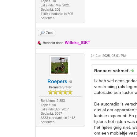
Topics: 10
Lid sinds: Mar 2021
Bedankt: 206
1189 x bedankt in 505
berichten
Zoek
Willeke_IGKT
Bedankt door:
14-Jan-2025, 08:01 PM
Roepers schreef:
Ik heb wel eens gedac
Roepers
verstrooiing (als tege
Kilometervreter
autoradio een factor 
Berichten: 2.883
De autoradio is versc
Topics: 90
Lid sinds: Apr 2017
dus al om apparaten t
Bedankt: 3087
laatste exponent. En
3333 x bedankt in 1413
tijdens het rijden wa
berichten
het rijden ging niet
om een mobieltje vast 