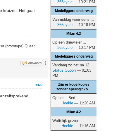
365cycle
— 10:21 PM
 kruizen. Het gaat
Medeliggers onderweg
Vanmiddag weer eens ...
365cycle
— 10:18 PM
Milan 4.2
Op een driewieler ...
er (prototype) Quest
365cycle
— 10:17 PM
Medeliggers onderweg
}
Antwoord
Vandaag zo net na 12...
Status Quooh
— 01:03
PM
Zijn er kogelkopjes
#420
zonder speling? Zo ...
l vanzelfsprekend….
Op het .. Bed...
Hoekie
— 11:26 AM
Milan 4.2
Wettelijk gezien.....
Hoekie
— 11:16 AM