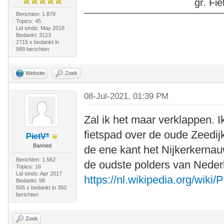
gr. F
Berichten: 1.879
Topics: 45
Lid sinds: May 2018
Bedankt: 3123
2715 x bedankt in
989 berichten
Website
Zoek
08-Jul-2021, 01:39 PM
Zal ik het maar verklappen. Ik
fietspad over de oude Zeedi
PietV*
Banned
de ene kant het Nijkerkerna
Berichten: 1.562
de oudste polders van Neder
Topics: 16
Lid sinds: Apr 2017
https://nl.wikipedia.org/wik
Bedankt: 98
505 x bedankt in 350
berichten
Zoek