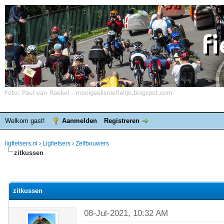
Welkom gast!
Aanmelden
Registreren
ligfietsers.nl
›
Ligfietsers
›
Zelfbouwers
zitkussen
elde waardering is 0
zitkussen
08-Jul-2021, 10:32 AM