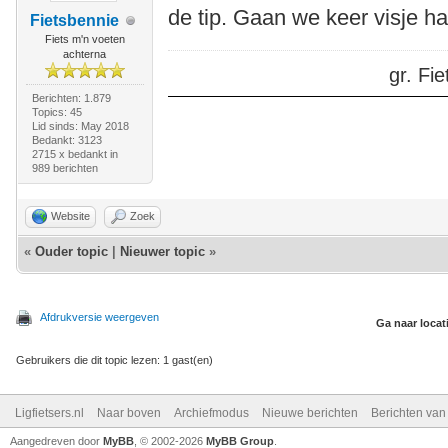
de tip. Gaan we keer visje h
Fietsbennie
Fiets m'n voeten
achterna
gr. F
Berichten: 1.879
Topics: 45
Lid sinds: May 2018
Bedankt: 3123
2715 x bedankt in
989 berichten
Website
Zoek
«
Ouder topic
|
Nieuwer topic
»
Afdrukversie weergeven
Ga naar locat
Gebruikers die dit topic lezen: 1 gast(en)
Ligfietsers.nl
Naar boven
Archiefmodus
Nieuwe berichten
Berichten va
Aangedreven door
MyBB
, © 2002-2026
MyBB Group
.