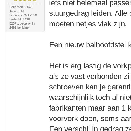
iets niet helemaal passen
Berichten: 2.649
stuurgedrag leiden. Alle
Topics: 16
Lid sinds: Oct 2020
Bedankt: 1438
moeten netjes vlak zijn.
5237 x bedankt in
2491 berichten
Een nieuw balhoofdstel k
Het is erg lastig de vork
als ze vast verbonden zi
schroeven kan je garanti
waarschijnlijk toch al ni
fabrikanten maar aan 1 
voorvork doen, soms aa
Een verschil in gedrag ze