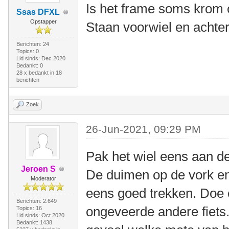
Is het frame soms krom 
Ssas DFXL
Opstapper
Staan voorwiel en achter
Berichten: 24
Topics: 0
Lid sinds: Dec 2020
Bedankt: 0
28 x bedankt in 18
berichten
Zoek
26-Jun-2021, 09:29 PM
Pak het wiel eens aan de
Jeroen S
De duimen op de vork e
Moderator
eens goed trekken. Doe 
Berichten: 2.649
ongeveerde andere fiets.
Topics: 16
Lid sinds: Oct 2020
Bedankt: 1438