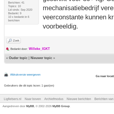
Berichten: 41
mechanisatiebedrijf vere
Topics: 10
Lid sinds: Sep 2020
Bedankt: 9
veerconstante kunnen kri
10 x bedankt in 6
berichten
voorbeeldig.
Zoek
Willeke_IGKT
Bedankt door:
«
Ouder topic
|
Nieuwer topic
»
Afdrukversie weergeven
Ga naar locat
Gebruikers die dit topic lezen: 1 gast(en)
Ligfietsers.nl
Naar boven
Archiefmodus
Nieuwe berichten
Berichten va
Aangedreven door
MyBB
, © 2002-2026
MyBB Group
.