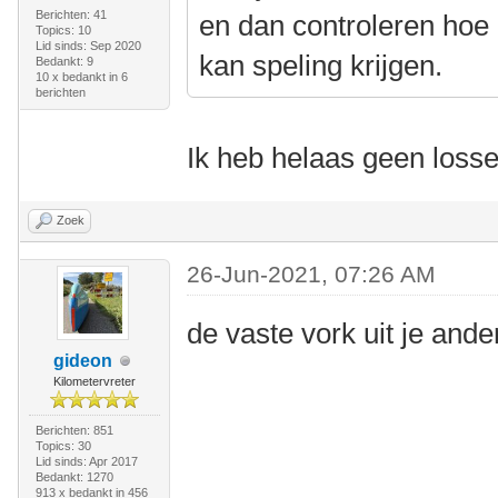
Berichten: 41
en dan controleren hoe 
Topics: 10
Lid sinds: Sep 2020
kan speling krijgen.
Bedankt: 9
10 x bedankt in 6
berichten
Ik heb helaas geen losse
Zoek
26-Jun-2021, 07:26 AM
de vaste vork uit je ander
gideon
Kilometervreter
Berichten: 851
Topics: 30
Lid sinds: Apr 2017
Bedankt: 1270
913 x bedankt in 456