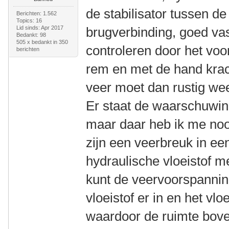
de stabilisator tussen de
Berichten: 1.562
Topics: 16
Lid sinds: Apr 2017
brugverbinding, goed vas
Bedankt: 98
505 x bedankt in 350
controleren door het voo
berichten
rem en met de hand krach
veer moet dan rustig wee
Er staat de waarschuwing
maar daar heb ik me noo
zijn een veerbreuk in ee
hydraulische vloeistof 
kunt de veervoorspannin
vloeistof er in en het vl
waardoor de ruimte boven