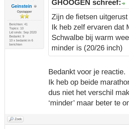
GHOOGEN schreef:
Geinstein
Opstapper
Zijn de fietsen uitgeru
Berichten: 41
Ik heb zelf ervaren dat
Topics: 10
Lid sinds: Sep 2020
Schwalbe bij warm weer
Bedankt: 9
10 x bedankt in 6
berichten
minder is (20/26 inch)
Bedankt voor je reactie.
Ik heb op beide maratho
dus niet het verschil mak
‘minder’ maar beter te o
Zoek