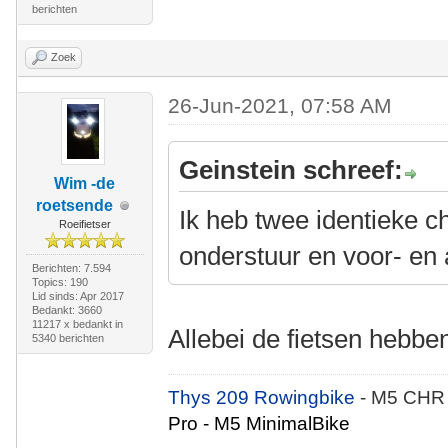
berichten
Zoek
26-Jun-2021, 07:58 AM
Geinstein schreef:
Wim -de
roetsende
Ik heb twee identieke c
Roeifietser
onderstuur en voor- en 
Berichten: 7.594
Topics: 190
Lid sinds: Apr 2017
Bedankt: 3660
11217 x bedankt in
Allebei de fietsen hebbe
5340 berichten
Thys 209 Rowingbike
- M5 CHR
Pro - M5 MinimalBike