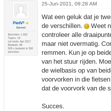
25-Jun-2021, 09:28 AM
Wat een geluk dat je twe
PietV*
de verschillen.
Weet ni
Banned
controleer alle draaipun
Berichten: 1.562
Topics: 16
Lid sinds: Apr 2017
maar niet overmatig. Con
Bedankt: 98
505 x bedankt in 350
remmen. Kun je op beide
berichten
van het stuur rijden. Mo
de wielbasis op van beide
voorvorken in die fietsen
dat de voorvork van de sl
Succes.