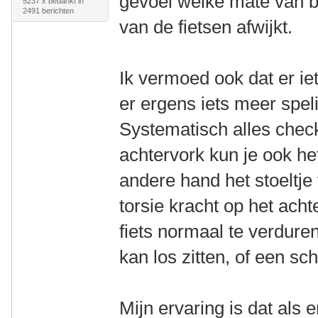
gevoel welke mate van b
5237 x bedankt in
2491 berichten
van de fietsen afwijkt.
Ik vermoed ook dat er iet
er ergens iets meer speli
Systematisch alles check
achtervork kun je ook he
andere hand het stoeltje
torsie kracht op het acht
fiets normaal te verduren 
kan los zitten, of een s
Mijn ervaring is dat als 