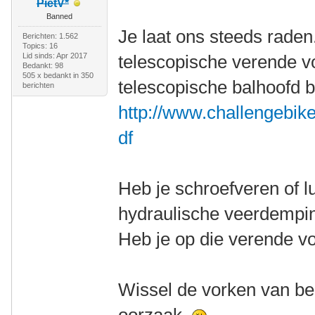
PietV*
Banned
Je laat ons steeds raden
Berichten: 1.562
Topics: 16
Lid sinds: Apr 2017
telescopische verende v
Bedankt: 98
505 x bedankt in 350
telescopische balhoofd 
berichten
http://www.challengebik
df
Heb je schroefveren of l
hydraulische veerdempin
Heb je op die verende vor
Wissel de vorken van bei