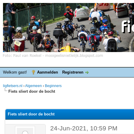
Welkom gast!
Aanmelden
Registreren
ligfietsers.nl
›
Algemeen
›
Beginners
Fiets sliert door de bocht
elde waardering is 0
Fiets sliert door de bocht
24-Jun-2021, 10:59 PM